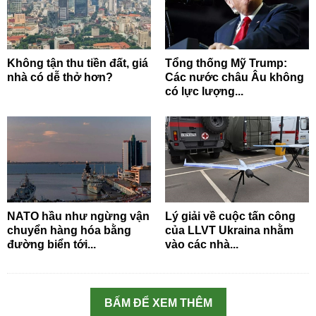
Không tận thu tiền đất, giá
Tổng thống Mỹ Trump:
nhà có dễ thở hơn?
Các nước châu Âu không
có lực lượng...
NATO hầu như ngừng vận
Lý giải về cuộc tấn công
chuyển hàng hóa bằng
của LLVT Ukraina nhằm
đường biển tới...
vào các nhà...
BẤM ĐỂ XEM THÊM