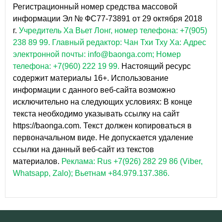
Регистрационный номер средства массовой
информации Эл № ФС77-73891 от 29 октября 2018
г.
Учредитель Ха Вьет Лонг, номер телефона: +7(905)
238 89 99.
Главный редактор: Чан Тхи Тху Ха: Адрес
электронной почты: info@baonga.com; Номер
телефона: +7(960) 222 19 99.
Настоящий ресурс
содержит материалы 16+. Использование
информации с данного веб-сайта возможно
исключительно на следующих условиях: В конце
текста необходимо указывать ссылку на сайт
https://baonga.com. Текст должен копироваться в
первоначальном виде. Не допускается удаление
ссылки на данный веб-сайт из текстов
материалов.
Реклама: Rus +7(926) 282 29 86 (Viber,
Whatsapp, Zalo); Вьетнам +84.979.137.386.