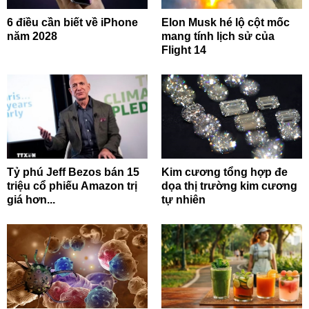
6 điều cần biết về iPhone
Elon Musk hé lộ cột mốc
năm 2028
mang tính lịch sử của
Flight 14
Tỷ phú Jeff Bezos bán 15
Kim cương tổng hợp đe
triệu cổ phiếu Amazon trị
dọa thị trường kim cương
giá hơn...
tự nhiên