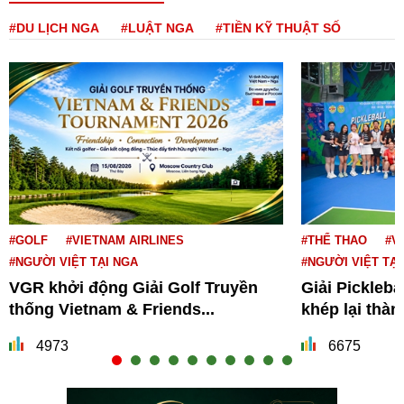
#DU LỊCH NGA
#LUẬT NGA
#TIỀN KỸ THUẬT SỐ
#GOLF
#VIETNAM AIRLINES
#THỂ THAO
#V
#NGƯỜI VIỆT TẠI NGA
#NGƯỜI VIỆT TẠI
VGR khởi động Giải Golf Truyền
Giải Pickleba
thống Vietnam & Friends...
khép lại thà
4973
6675