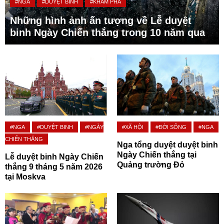
#NGA
#DUYỆT BINH
#KHÁM PHÁ
Những hình ảnh ấn tượng về Lễ duyệt
binh Ngày Chiến thắng trong 10 năm qua
#NGA
#DUYỆT BINH
#NGÀY
#XÃ HỘI
#ĐỜI SỐNG
#NGA
CHIẾN THẮNG
Nga tổng duyệt duyệt binh
Ngày Chiến thắng tại
Lễ duyệt binh Ngày Chiến
Quảng trường Đỏ
thắng 9 tháng 5 năm 2026
tại Moskva