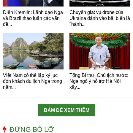
Điện Kremlin: Lãnh đạo Nga
Chuyên gia: vụ drone của
và Brazil thảo luận các vấn
Ukraina đánh vào bãi biển là
đề...
"hành...
Việt Nam có thể lập kỷ lục
Tổng Bí thư, Chủ tịch nước:
đón khách du lịch Nga trong
Nga ngỏ ý hỗ trợ Hà Nội
năm...
xây...
BẤM ĐỂ XEM THÊM
ĐỪNG BỎ LỠ