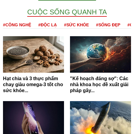
CUỘC SỐNG QUANH TA
#CÔNG NGHỆ
#ĐỘC LẠ
#SỨC KHỎE
#SỐNG ĐẸP
#Q
Hạt chia và 3 thực phẩm
"Kế hoạch đáng sợ": Các
chay giàu omega-3 tốt cho
nhà khoa học đề xuất giải
sức khỏe...
pháp gây...