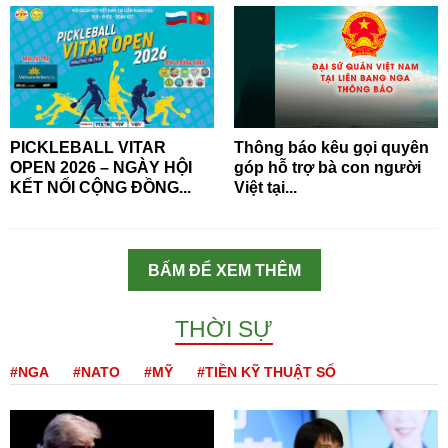
PICKLEBALL VITAR
Thông báo kêu gọi quyên
OPEN 2026 – NGÀY HỘI
góp hỗ trợ bà con người
KẾT NỐI CỘNG ĐỒNG...
Việt tại...
BẤM ĐỂ XEM THÊM
THỜI SỰ
#NGA
#NATO
#MỸ
#TIỀN KỸ THUẬT SỐ