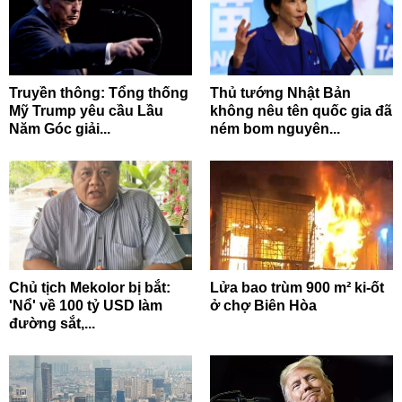
Truyền thông: Tổng thống
Thủ tướng Nhật Bản
Mỹ Trump yêu cầu Lầu
không nêu tên quốc gia đã
Năm Góc giải...
ném bom nguyên...
Chủ tịch Mekolor bị bắt:
Lửa bao trùm 900 m² ki-ốt
'Nổ' về 100 tỷ USD làm
ở chợ Biên Hòa
đường sắt,...