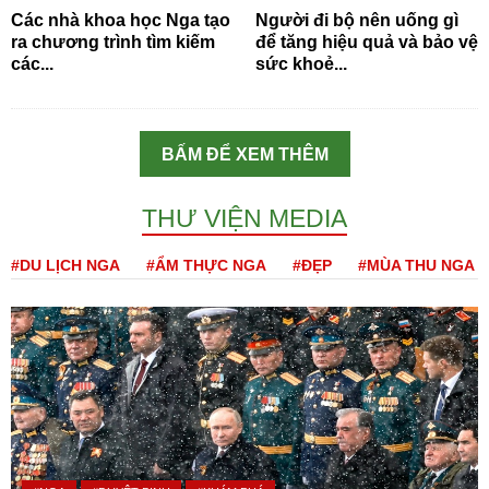
Các nhà khoa học Nga tạo
Người đi bộ nên uống gì
ra chương trình tìm kiếm
để tăng hiệu quả và bảo vệ
các...
sức khoẻ...
BẤM ĐỂ XEM THÊM
THƯ VIỆN MEDIA
#DU LỊCH NGA
#ẨM THỰC NGA
#ĐẸP
#MÙA THU NGA