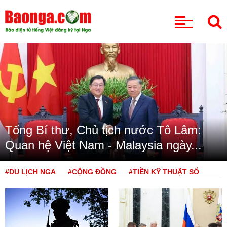
CHUYÊN MỤC
Tổng Bí thư, Chủ tịch nước Tô Lâm:
Quan hệ Việt Nam - Malaysia ngày...
#DU LỊCH NGA
#CỘNG ĐỒNG
#TIỀN KỸ THUẬT SỐ