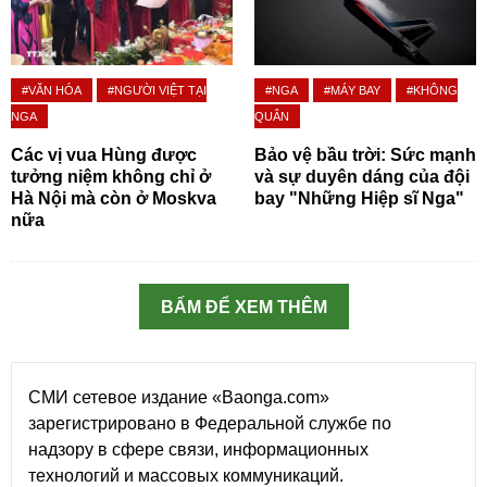
#VĂN HÓA
#NGƯỜI VIỆT TẠI
#NGA
#MÁY BAY
#KHÔNG
NGA
QUÂN
Các vị vua Hùng được
Bảo vệ bầu trời: Sức mạnh
tưởng niệm không chỉ ở
và sự duyên dáng của đội
Hà Nội mà còn ở Moskva
bay "Những Hiệp sĩ Nga"
nữa
BẤM ĐỂ XEM THÊM
СМИ сетевое издание «Baonga.com»
зарегистрировано в Федеральной службе по
надзору в сфере связи, информационных
технологий и массовых коммуникаций.