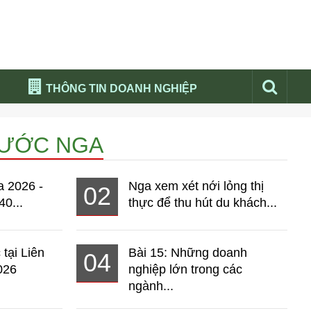
THÔNG TIN DOANH NGHIỆP
Đừng bỏ lỡ
NƯỚC NGA
Nổi bật báo nga
Thư viện media
a 2026 -
Nga xem xét nới lỏng thị
02
Phân tích thị trường Nga 2026
40...
thực để thu hút du khách...
 tại Liên
Bài 15: Những doanh
04
026
nghiệp lớn trong các
ngành...