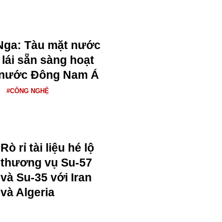
 Nga: Tàu mặt nước
lái sẵn sàng hoạt
c nước Đông Nam Á
#CÔNG NGHỆ
Rò rỉ tài liệu hé lộ
thương vụ Su-57
và Su-35 với Iran
và Algeria