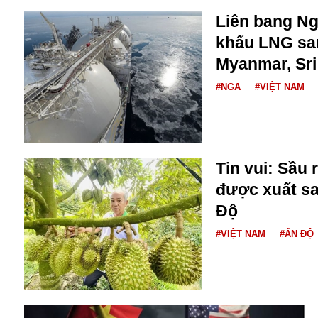
Liên bang Ng
khẩu LNG sa
Myanmar, Sri
#NGA
#VIỆT NAM
Tin vui: Sầu 
được xuất sa
Độ
An ninh
#VIỆT NAM
#ẤN ĐỘ
Anh
Australia
Amazon
Army Games
Apple