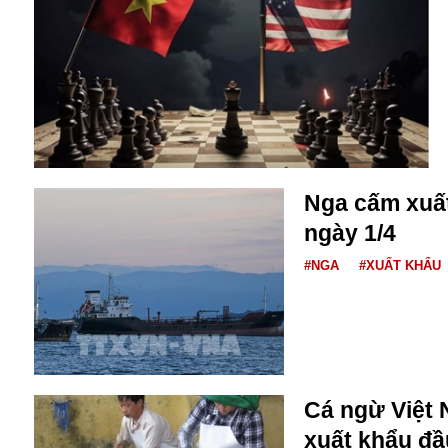
Alibaba
Angela Merkel
Aeroflot
ASEAN
Argentina
Ai
Azovstal
Nga cấm xuấ
ngày 1/4
#NGA
#XUẤT KHẨU
Cá ngừ Việt 
xuất khẩu đầ