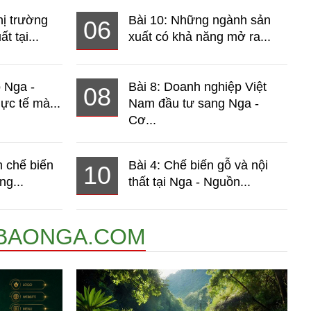
hị trường
Bài 10: Những ngành sản
06
t tại...
xuất có khả năng mở ra...
o Nga -
Bài 8: Doanh nghiệp Việt
08
ực tế mà...
Nam đầu tư sang Nga -
Cơ...
 chế biến
Bài 4: Chế biến gỗ và nội
10
ng...
thất tại Nga - Nguồn...
BAONGA.COM