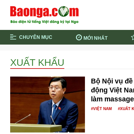
CHUYÊN MỤC
MỚI NHẤT
Trang chủ
Blockcha
XUẤT KHẨU
Điểm tin chính
Dịch Covi
Cộng đồng
Thông ti
Bộ Nội vụ đề
Cuộc sống quanh ta
Khám phá
động Việt Na
Quảng cáo
Chính trị
làm massage
#VIỆT NAM
#XUẤT 