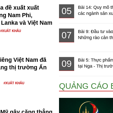
a đề xuất xuất
Bài 14: Quy mô t
05
các ngành sản xuấ
ng Nam Phi,
 Lanka và Việt Nam
#XUẤT KHẨU
Bài 9: Đầu tư và
07
Những rào cản th
riêng Việt Nam đã
Bài 5: Thực phẩm
09
tại Nga - Thị trườ
ng thị trường Ấn
#XUẤT KHẨU
QUẢNG CÁO 
Mỹ gây căng thẳng