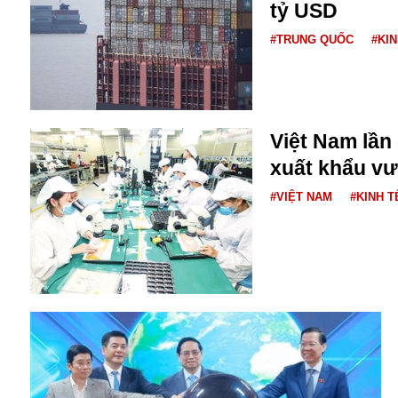
Bulagria
tỷ USD
#TRUNG QUỐC
#KIN
Crimea
Chính trị
Công nghệ
Việt Nam lần
Chuyện hay
xuất khẩu vư
Chuyện lạ
Cuộc sống quanh ta
#VIỆT NAM
#KINH T
Casino
Chiến tranh thương mại
Chi hội phụ nữ TTTM Mátxcơva
Chính trị Nga
Chợ Vòm
Cảnh sát
Cấm bay
Cao tốc
Canada