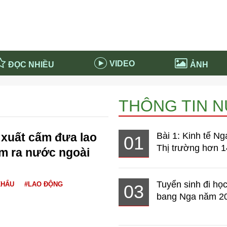
VIDEO
ĐỌC NHIỀU
ẢNH
in và ứng dụng
Tiêu điểm Covid-19
THÔNG TIN 
d-19 tại Nga
Thời sự
n nước Nga
NABU EDUCATION
 xuất cấm đưa lao
Bài 1: Kinh tế Ng
01
 nước Nga
Tử vi hàng ngày
Thị trường hơn 1
m ra nước ngoài
 Nga - Việt Nam
Phân tích chính trị
Tuyển sinh đi học
KHẨU
#LAO ĐỘNG
03
bang Nga năm 2