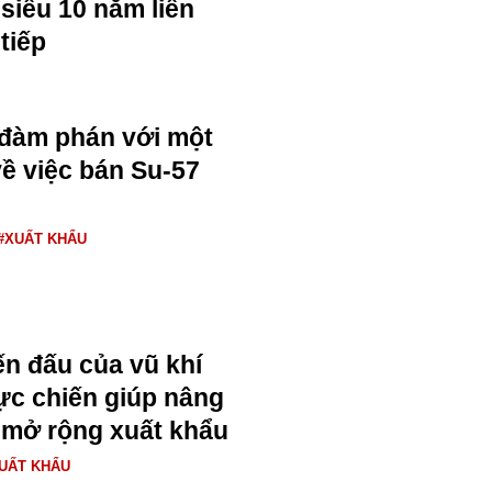
siêu 10 năm liên
tiếp
 đàm phán với một
về việc bán Su-57
#XUẤT KHẨU
ến đấu của vũ khí
ực chiến giúp nâng
à mở rộng xuất khẩu
UẤT KHẨU