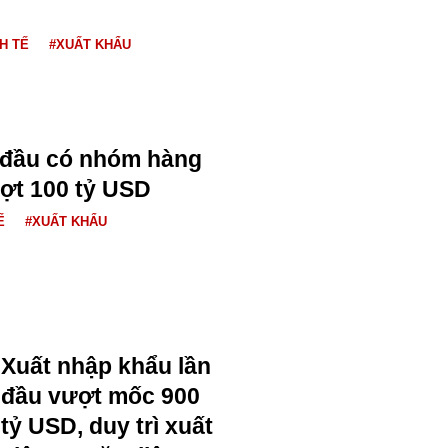
H TẾ
#XUẤT KHẨU
 đầu có nhóm hàng
ợt 100 tỷ USD
Ế
#XUẤT KHẨU
Xuất nhập khẩu lần
đầu vượt mốc 900
tỷ USD, duy trì xuất