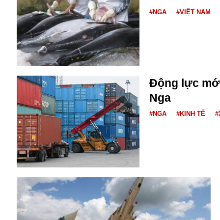
#NGA
#VIỆT NAM
Động lực mới
Nga
Bói toán
Bóng đá
#NGA
#KINH TẾ
#
Bill Gates
BĐS
Bí ẩn
Bitcoin
Bamboo Airways
Báo Nga có gì?
Biển Đông
Barrack Obama
Bắc Kinh