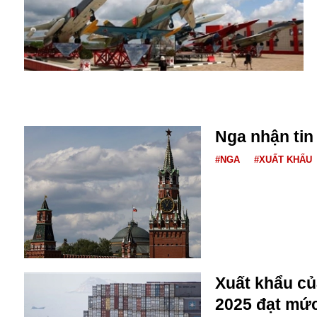
Buôn bán ở Nga
Bộ Quốc phòng
Bác Hồ
Bộ Y tế
Bão tuyết
Bệnh viện
Bản quyền
Bảo tàng
Nga nhận tin
Blockchain
#NGA
#XUẤT KHẨU
Bộ Ngoại giao
Bình Dương
Biển Đen
Boeing
Bình Định
Bulgaria
Biến chủng
Xuất khẩu c
Baikal
2025 đạt mức
Bakhmut