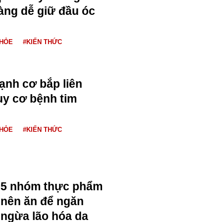
àng dễ giữ đầu óc
KHỎE
#KIẾN THỨC
ạnh cơ bắp liên
y cơ bệnh tim
KHỎE
#KIẾN THỨC
5 nhóm thực phẩm
nên ăn để ngăn
ngừa lão hóa da