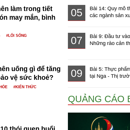
ên làm trong tiết
Bài 14: Quy mô t
05
các ngành sản xuấ
ón may mắn, bình
G
#LỐI SỐNG
Bài 9: Đầu tư và
07
Những rào cản th
nên uống gì để tăng
Bài 5: Thực phẩm
09
tại Nga - Thị trườ
bảo vệ sức khoẻ?
KHỎE
#KIẾN THỨC
QUẢNG CÁO 
10 thói quen buổi