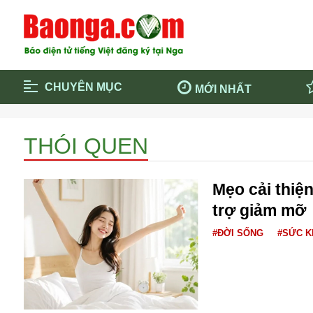
CHUYÊN MỤC
MỚI NHẤT
Trang chủ
Blockcha
THÓI QUEN
Điểm tin chính
Dịch Covi
Cộng đồng
Thông ti
Mẹo cải thiệ
Cuộc sống quanh ta
Khám phá
trợ giảm mỡ
Quảng cáo
Chính trị
#ĐỜI SỐNG
#SỨC 