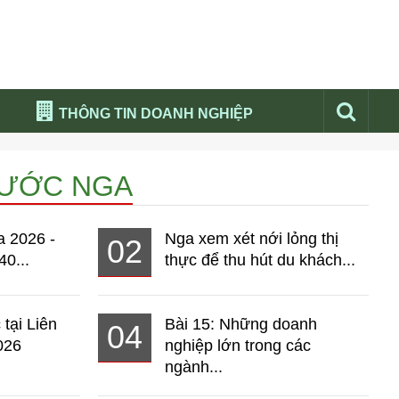
THÔNG TIN DOANH NGHIỆP
Đừng bỏ lỡ
NƯỚC NGA
Nổi bật báo nga
Thư viện media
a 2026 -
Nga xem xét nới lỏng thị
02
Phân tích thị trường Nga 2026
40...
thực để thu hút du khách...
 tại Liên
Bài 15: Những doanh
04
026
nghiệp lớn trong các
ngành...