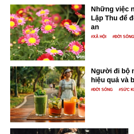
Những việc n
Lập Thu để đ
an
#XÃ HỘI
#ĐỜI SỐN
Người đi bộ 
hiệu quả và 
#ĐỜI SỐNG
#SỨC 
An ninh
Anh
Australia
Amazon
Army Games
Apple