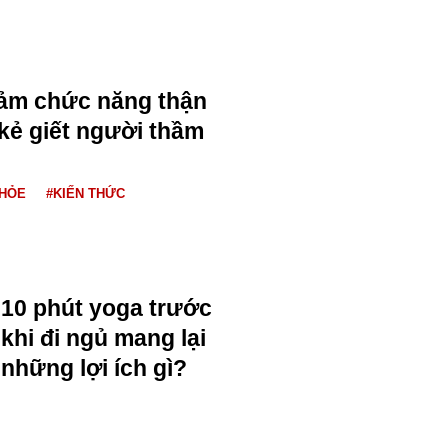
iảm chức năng thận
"kẻ giết người thầm
KHỎE
#KIẾN THỨC
10 phút yoga trước
khi đi ngủ mang lại
những lợi ích gì?