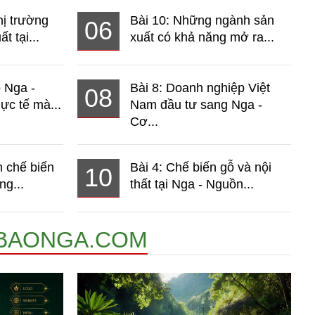
hị trường
Bài 10: Những ngành sản
06
t tại...
xuất có khả năng mở ra...
o Nga -
Bài 8: Doanh nghiệp Việt
08
ực tế mà...
Nam đầu tư sang Nga -
Cơ...
 chế biến
Bài 4: Chế biến gỗ và nội
10
ng...
thất tại Nga - Nguồn...
BAONGA.COM