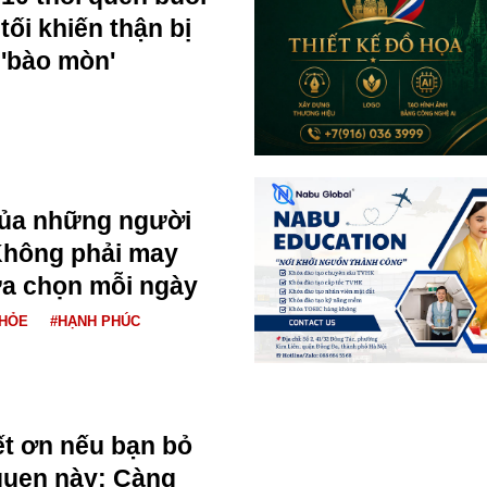
tối khiến thận bị
'bào mòn'
của những người
Không phải may
ựa chọn mỗi ngày
KHỎE
#HẠNH PHÚC
ết ơn nếu bạn bỏ
quen này: Càng