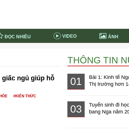
VIDEO
ĐỌC NHIỀU
ẢNH
in và ứng dụng
Tiêu điểm Covid-19
THÔNG TIN 
d-19 tại Nga
Thời sự
n nước Nga
NABU EDUCATION
n giấc ngủ giúp hỗ
Bài 1: Kinh tế Ng
01
 nước Nga
Tử vi hàng ngày
Thị trường hơn 1
 Nga - Việt Nam
Phân tích chính trị
KHỎE
#KIẾN THỨC
Tuyển sinh đi học
03
bang Nga năm 2