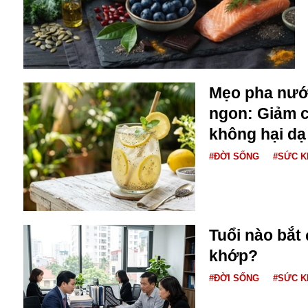
Buôn bán ở Nga
Bộ Quốc phòng
Bác Hồ
Bộ Y tế
Bão tuyết
Mẹo pha nướ
Bệnh viện
ngon: Giảm c
Bản quyền
Bảo tàng
không hại dạ
Blockchain
#ĐỜI SỐNG
#SỨC 
Bộ Ngoại giao
Bình Dương
Biển Đen
Boeing
Bình Định
Tuổi nào bắt
Bulgaria
khớp?
Biến chủng
Baikal
#ĐỜI SỐNG
#SỨC 
Bakhmut