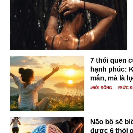
Alibaba
Angela Merkel
Aeroflot
ASEAN
Argentina
Ai
Azovstal
7 thói quen 
hạnh phúc: 
mắn, mà là l
#ĐỜI SỐNG
#SỨC 
Não bộ sẽ bi
được 6 thói 