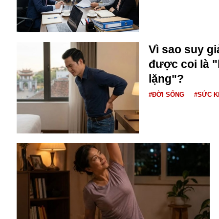
Bulagria
Crimea
Vì sao suy g
Chính trị
được coi là 
Công nghệ
lặng"?
Chuyện hay
Chuyện lạ
#ĐỜI SỐNG
#SỨC 
Cuộc sống quanh ta
Casino
Chiến tranh thương mại
Chi hội phụ nữ TTTM Mátxcơva
Chính trị Nga
Chợ Vòm
Cảnh sát
Cấm bay
Cao tốc
Canada