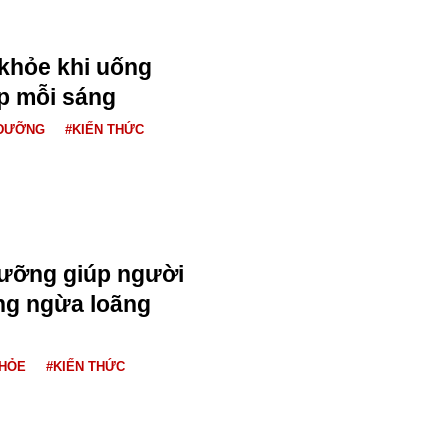
 khỏe khi uống
p mỗi sáng
 DƯỠNG
#KIẾN THỨC
dưỡng giúp người
ng ngừa loãng
KHỎE
#KIẾN THỨC