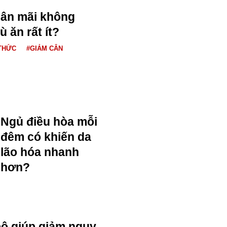
cân mãi không
 ăn rất ít?
 THỨC
#GIẢM CÂN
Ngủ điều hòa mỗi
đêm có khiến da
lão hóa nhanh
hơn?
bộ giúp giảm nguy