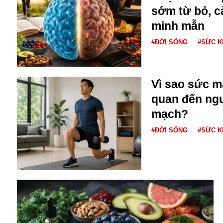
sớm từ bỏ, c
minh mẫn
#ĐỜI SỐNG
#SỨC 
Vì sao sức m
quan đến ngu
Bói toán
mạch?
Bóng đá
Bill Gates
#ĐỜI SỐNG
#SỨC 
BĐS
Bí ẩn
Bitcoin
Bamboo Airways
Báo Nga có gì?
Biển Đông
Barrack Obama
Bắc Kinh