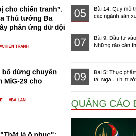
ị cho chiến tranh”.
Bài 14: Quy mô t
05
các ngành sản xuấ
ủa Thủ tướng Ba
ây phản ứng dữ dội
Bài 9: Đầu tư và
07
Những rào cản th
#CHIẾN TRANH
n bố dừng chuyển
Bài 5: Thực phẩm
09
tại Nga - Thị trườ
ch MiG-29 cho
NE
#BA LAN
QUẢNG CÁO 
"Thật là ô nhục":