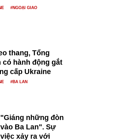
NE
#NGOẠI GIAO
eo thang, Tổng
 có hành động gắt
ng cấp Ukraine
NE
#BA LAN
"Giáng những đòn
vào Ba Lan". Sự
việc xảy ra với