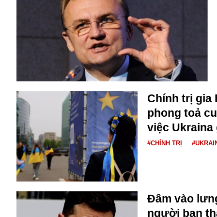
Alibaba
Angela Merkel
Aeroflot
ASEAN
Argentina
Ai
Azovstal
Chính trị gia
phong toả c
việc Ukraina
#CHÍNH TRỊ
#UKRAI
Đâm vào lưng
người bạn th