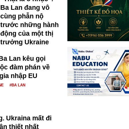
Ba Lan đang vô
cùng phẫn nộ
trước những hành
động của một thị
trưởng Ukraine
 Ba Lan kêu gọi
uộc đàm phán về
 gia nhập EU
NE
#BA LAN
. Ukraina mất đi
ân thiết nhất