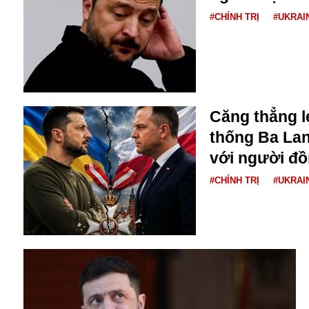
#CHÍNH TRỊ
#UKRAI
Căng thẳng l
thống Ba Lan
Bói toán
với người đồ
Bóng đá
Bill Gates
#CHÍNH TRỊ
#UKRAI
BĐS
Bí ẩn
Bitcoin
Bamboo Airways
Báo Nga có gì?
Biển Đông
Barrack Obama
Bắc Kinh