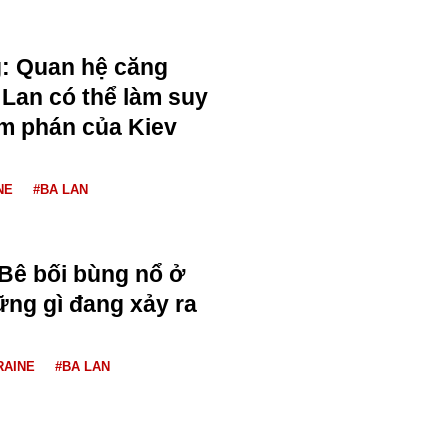
: Quan hệ căng
 Lan có thể làm suy
àm phán của Kiev
NE
#BA LAN
 Bê bối bùng nổ ở
ững gì đang xảy ra
RAINE
#BA LAN