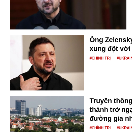
Buôn bán ở Nga
Bộ Quốc phòng
Bác Hồ
Bộ Y tế
Bão tuyết
Ông Zelensky
Bệnh viện
xung đột với
Bản quyền
Bảo tàng
#CHÍNH TRỊ
#UKRAI
Blockchain
Bộ Ngoại giao
Bình Dương
Biển Đen
Boeing
Bình Định
Truyền thông
Bulgaria
thành trở ng
Biến chủng
đường gia n
Baikal
Bakhmut
#CHÍNH TRỊ
#UKRAI