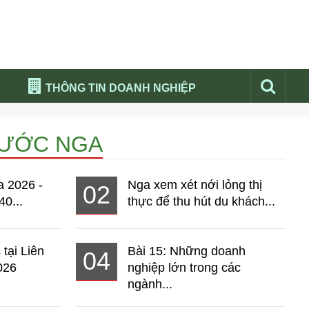
THÔNG TIN DOANH NGHIỆP
Đừng bỏ lỡ
NƯỚC NGA
Nổi bật báo nga
Thư viện media
a 2026 -
Nga xem xét nới lỏng thị
02
Phân tích thị trường Nga 2026
40...
thực để thu hút du khách...
 tại Liên
Bài 15: Những doanh
04
026
nghiệp lớn trong các
ngành...