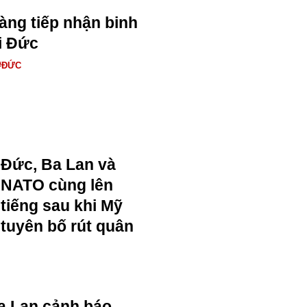
àng tiếp nhận binh
ỏi Đức
#ĐỨC
Đức, Ba Lan và
NATO cùng lên
tiếng sau khi Mỹ
tuyên bố rút quân
a Lan cảnh báo