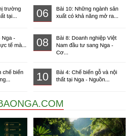
hị trường
Bài 10: Những ngành sản
06
t tại...
xuất có khả năng mở ra...
o Nga -
Bài 8: Doanh nghiệp Việt
08
ực tế mà...
Nam đầu tư sang Nga -
Cơ...
 chế biến
Bài 4: Chế biến gỗ và nội
10
ng...
thất tại Nga - Nguồn...
BAONGA.COM