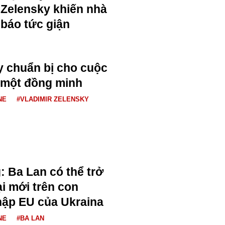
Zelensky khiến nhà
báo tức giận
 chuẩn bị cho cuộc
 một đồng minh
NE
#VLADIMIR ZELENSKY
: Ba Lan có thể trở
ại mới trên con
hập EU của Ukraina
NE
#BA LAN