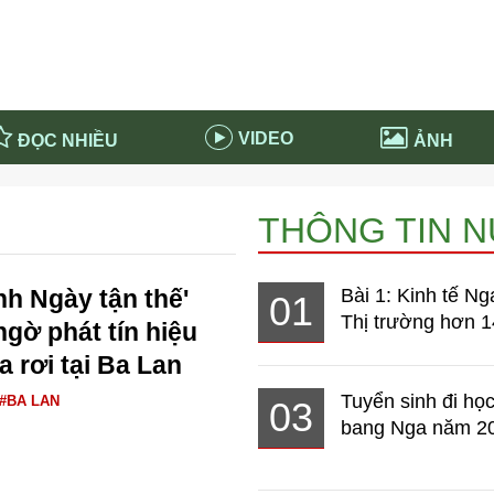
VIDEO
ĐỌC NHIỀU
ẢNH
in và ứng dụng
Tiêu điểm Covid-19
THÔNG TIN 
d-19 tại Nga
Thời sự
n nước Nga
NABU EDUCATION
nh Ngày tận thế'
Bài 1: Kinh tế Ng
01
 nước Nga
Tử vi hàng ngày
Thị trường hơn 1
ngờ phát tín hiệu
 Nga - Việt Nam
Phân tích chính trị
a rơi tại Ba Lan
Tuyển sinh đi học
#BA LAN
03
bang Nga năm 2