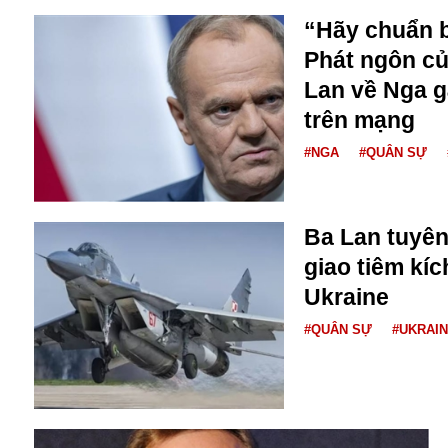
“Hãy chuẩn b
Phát ngôn c
Lan về Nga g
trên mạng
#NGA
#QUÂN SỰ
Ba Lan tuyê
giao tiêm kí
Ukraine
An ninh
#QUÂN SỰ
#UKRAI
Anh
Australia
Amazon
Army Games
Apple