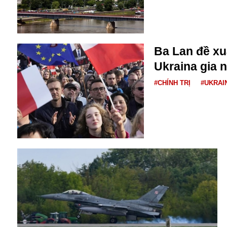
Bulagria
Crimea
Ba Lan đề xu
Chính trị
Ukraina gia 
Công nghệ
Chuyện hay
#CHÍNH TRỊ
#UKRAI
Chuyện lạ
Cuộc sống quanh ta
Casino
Chiến tranh thương mại
Chi hội phụ nữ TTTM Mátxcơva
Chính trị Nga
Chợ Vòm
Cảnh sát
Cấm bay
Cao tốc
Canada