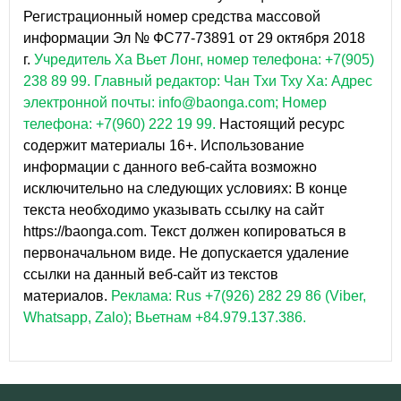
Регистрационный номер средства массовой
информации Эл № ФС77-73891 от 29 октября 2018
г.
Учредитель Ха Вьет Лонг, номер телефона: +7(905)
238 89 99.
Главный редактор: Чан Тхи Тху Ха: Адрес
электронной почты: info@baonga.com; Номер
телефона: +7(960) 222 19 99.
Настоящий ресурс
содержит материалы 16+. Использование
информации с данного веб-сайта возможно
исключительно на следующих условиях: В конце
текста необходимо указывать ссылку на сайт
https://baonga.com. Текст должен копироваться в
первоначальном виде. Не допускается удаление
ссылки на данный веб-сайт из текстов
материалов.
Реклама: Rus +7(926) 282 29 86 (Viber,
Whatsapp, Zalo); Вьетнам +84.979.137.386.