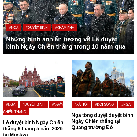
#NGA
#DUYỆT BINH
#KHÁM PHÁ
Những hình ảnh ấn tượng về Lễ duyệt
binh Ngày Chiến thắng trong 10 năm qua
#NGA
#DUYỆT BINH
#NGÀY
#XÃ HỘI
#ĐỜI SỐNG
#NGA
CHIẾN THẮNG
Nga tổng duyệt duyệt binh
Ngày Chiến thắng tại
Lễ duyệt binh Ngày Chiến
Quảng trường Đỏ
thắng 9 tháng 5 năm 2026
tại Moskva