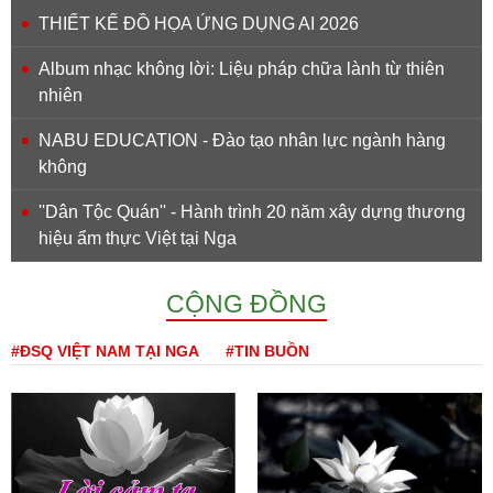
THIẾT KẾ ĐỒ HỌA ỨNG DỤNG AI 2026
Album nhạc không lời: Liệu pháp chữa lành từ thiên
nhiên
NABU EDUCATION - Đào tạo nhân lực ngành hàng
không
''Dân Tộc Quán'' - Hành trình 20 năm xây dựng thương
hiệu ẩm thực Việt tại Nga
CỘNG ĐỒNG
#ĐSQ VIỆT NAM TẠI NGA
#TIN BUỒN