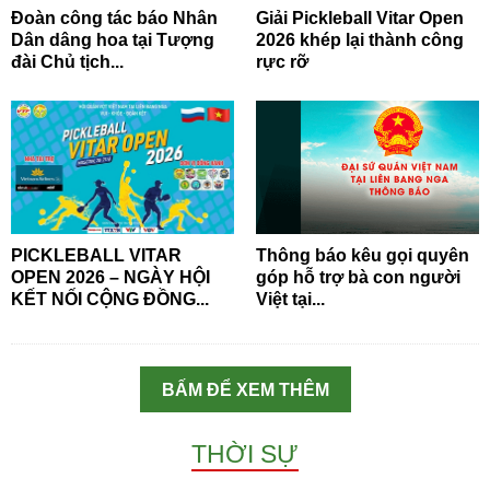
Đoàn công tác báo Nhân
Giải Pickleball Vitar Open
Dân dâng hoa tại Tượng
2026 khép lại thành công
đài Chủ tịch...
rực rỡ
PICKLEBALL VITAR
Thông báo kêu gọi quyên
OPEN 2026 – NGÀY HỘI
góp hỗ trợ bà con người
KẾT NỐI CỘNG ĐỒNG...
Việt tại...
BẤM ĐỂ XEM THÊM
THỜI SỰ