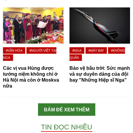
#VĂN HÓA
#NGƯỜI VIỆT TẠI
#NGA
#MÁY BAY
#KHÔNG
NGA
QUÂN
Các vị vua Hùng được
Bảo vệ bầu trời: Sức mạnh
tưởng niệm không chỉ ở
và sự duyên dáng của đội
Hà Nội mà còn ở Moskva
bay "Những Hiệp sĩ Nga"
nữa
BẤM ĐỂ XEM THÊM
TIN ĐỌC NHIỀU