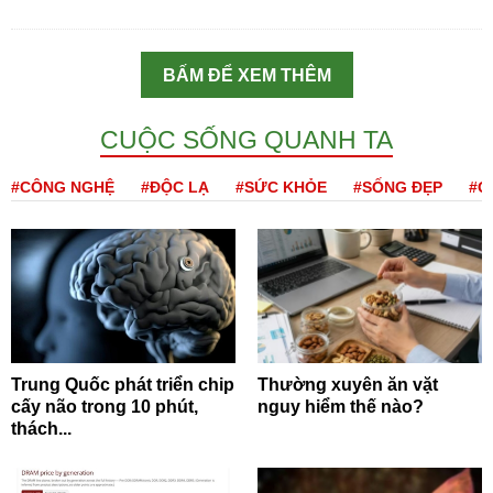
BẤM ĐỂ XEM THÊM
CUỘC SỐNG QUANH TA
#CÔNG NGHỆ
#ĐỘC LẠ
#SỨC KHỎE
#SỐNG ĐẸP
#Q
Trung Quốc phát triển chip
Thường xuyên ăn vặt
cấy não trong 10 phút,
nguy hiểm thế nào?
thách...