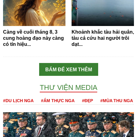
Càng về cuối tháng 8, 3
Khoảnh khắc tàu hải quân,
cung hoàng đạo này càng
tàu cá cứu hai người trôi
có tín hiệu...
dạt...
BẤM ĐỂ XEM THÊM
THƯ VIỆN MEDIA
#DU LỊCH NGA
#ẨM THỰC NGA
#ĐẸP
#MÙA THU NGA