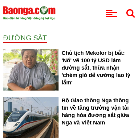
CHUYÊN MỤC
ĐƯỜNG SẮT
Chủ tịch Mekolor bị bắt:
'Nổ' về 100 tỷ USD làm
đường sắt, thừa nhận
'chém gió dễ vướng lao lý
lắm'
Bộ Giao thông Nga thông
tin về tăng trưởng vận tải
hàng hóa đường sắt giữa
Nga và Việt Nam