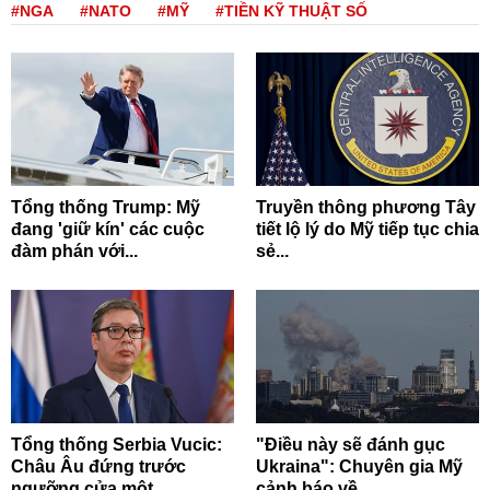
#NGA
#NATO
#MỸ
#TIỀN KỸ THUẬT SỐ
Tổng thống Trump: Mỹ
Truyền thông phương Tây
đang 'giữ kín' các cuộc
tiết lộ lý do Mỹ tiếp tục chia
đàm phán với...
sẻ...
Tổng thống Serbia Vucic:
"Điều này sẽ đánh gục
Châu Âu đứng trước
Ukraina": Chuyên gia Mỹ
ngưỡng cửa một...
cảnh báo về...