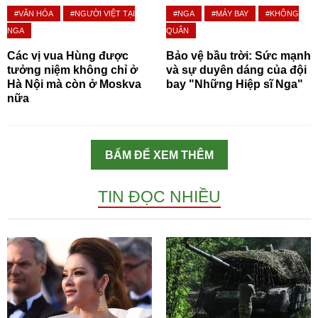
#VĂN HÓA
#NGƯỜI VIỆT TẠI
#NGA
#MÁY BAY
#KHÔNG
NGA
QUÂN
Các vị vua Hùng được
Bảo vệ bầu trời: Sức mạnh
tưởng niệm không chỉ ở
và sự duyên dáng của đội
Hà Nội mà còn ở Moskva
bay "Những Hiệp sĩ Nga"
nữa
BẤM ĐỂ XEM THÊM
TIN ĐỌC NHIỀU