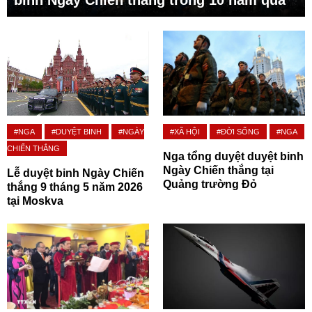
binh Ngày Chiến thắng trong 10 năm qua
#NGA
#DUYỆT BINH
#NGÀY
#XÃ HỘI
#ĐỜI SỐNG
#NGA
CHIẾN THẮNG
Nga tổng duyệt duyệt binh
Ngày Chiến thắng tại
Lễ duyệt binh Ngày Chiến
Quảng trường Đỏ
thắng 9 tháng 5 năm 2026
tại Moskva