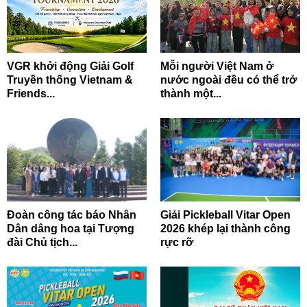
VGR khởi động Giải Golf
Mỗi người Việt Nam ở
Truyền thống Vietnam &
nước ngoài đều có thể trở
Friends...
thành một...
Đoàn công tác báo Nhân
Giải Pickleball Vitar Open
Dân dâng hoa tại Tượng
2026 khép lại thành công
đài Chủ tịch...
rực rỡ