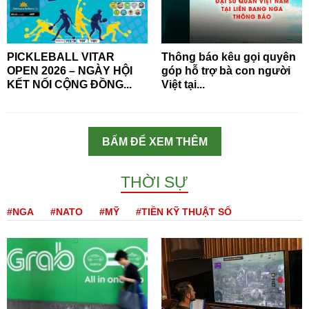
PICKLEBALL VITAR
Thông báo kêu gọi quyên
OPEN 2026 – NGÀY HỘI
góp hỗ trợ bà con người
KẾT NỐI CỘNG ĐỒNG...
Việt tại...
BẤM ĐỂ XEM THÊM
THỜI SỰ
#NGA
#NATO
#MỸ
#TIỀN KỸ THUẬT SỐ