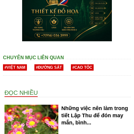
CHUYÊN MỤC LIÊN QUAN
#VIỆT NAM
#ĐƯỜNG SẮT
#CAO TỐC
ĐỌC NHIỀU
Những việc nên làm trong
tiết Lập Thu để đón may
mắn, bình...