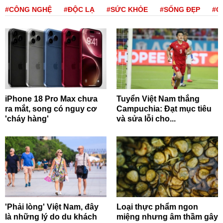
#CÔNG NGHỆ
#ĐỘC LẠ
#SỨC KHỎE
#SỐNG ĐẸP
#Q
iPhone 18 Pro Max chưa
Tuyển Việt Nam thắng
ra mắt, song có nguy cơ
Campuchia: Đạt mục tiêu
'cháy hàng'
và sửa lỗi cho...
'Phải lòng' Việt Nam, đây
Loại thực phẩm ngon
là những lý do du khách
miệng nhưng âm thầm gây