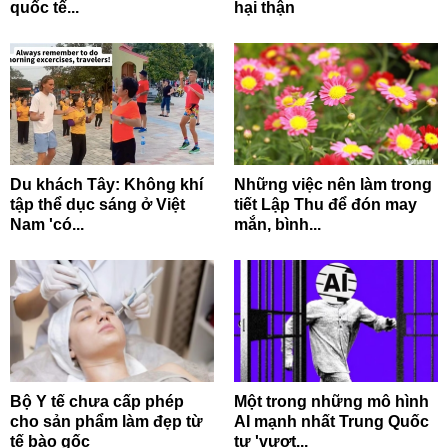
quốc tế...
hại thận
Du khách Tây: Không khí
Những việc nên làm trong
tập thể dục sáng ở Việt
tiết Lập Thu để đón may
Nam 'có...
mắn, bình...
Bộ Y tế chưa cấp phép
Một trong những mô hình
cho sản phẩm làm đẹp từ
AI mạnh nhất Trung Quốc
tế bào gốc
tự 'vượt...