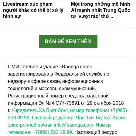
Livestream xúc phạm
Một trong những mô hình
người khác có thể bị xử lý
AI mạnh nhất Trung Quốc
hình sự
tự 'vượt rào' thử...
BẤM ĐỂ XEM THÊM
СМИ сетевое издание «Baonga.com»
зарегистрировано в Федеральной службе по
надзору в сфере связи, информационных
технологий и массовых коммуникаций.
Регистрационный номер средства массовой
информации Эл № ФС77-73891 от 29 октября 2018
г.
Учредитель Ха Вьет Лонг, номер телефона: +7(905)
238 89 99.
Главный редактор: Чан Тхи Тху Ха: Адрес
электронной почты: info@baonga.com; Номер
телефона: +7(960) 222 19 99.
Настоящий ресурс