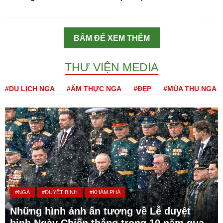
BẤM ĐỂ XEM THÊM
THƯ VIỆN MEDIA
#DU LỊCH NGA
#ẨM THỰC NGA
#ĐẸP
#MÙA THU NGA
#NGA
#DUYỆT BINH
#KHÁM PHÁ
Những hình ảnh ấn tượng về Lễ duyệt