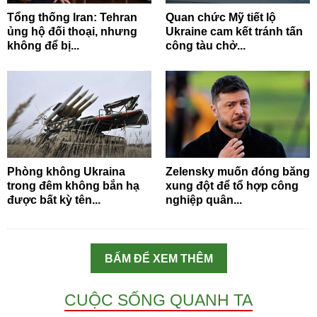
Tổng thống Iran: Tehran
Quan chức Mỹ tiết lộ
ủng hộ đối thoại, nhưng
Ukraine cam kết tránh tấn
không để bị...
công tàu chở...
Phòng không Ukraina
Zelensky muốn đóng băng
trong đêm không bắn hạ
xung đột để tổ hợp công
được bất kỳ tên...
nghiệp quân...
BẤM ĐỂ XEM THÊM
CUỘC SỐNG QUANH TA