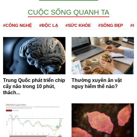
CUỘC SỐNG QUANH TA
#CÔNG NGHỆ
#ĐỘC LẠ
#SỨC KHỎE
#SỐNG ĐẸP
#Q
Trung Quốc phát triển chip
Thường xuyên ăn vặt
cấy não trong 10 phút,
nguy hiểm thế nào?
thách...