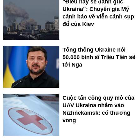
"Điều này sẽ đánh gục
Ukraina": Chuyên gia Mỹ
cảnh báo về viễn cảnh sụp
đổ của Kiev
Tổng thống Ukraine nói
50.000 binh sĩ Triều Tiên sẽ
tới Nga
Cuộc tấn công quy mô của
UAV Ukraina nhằm vào
Nizhnekamsk: có thương
vong