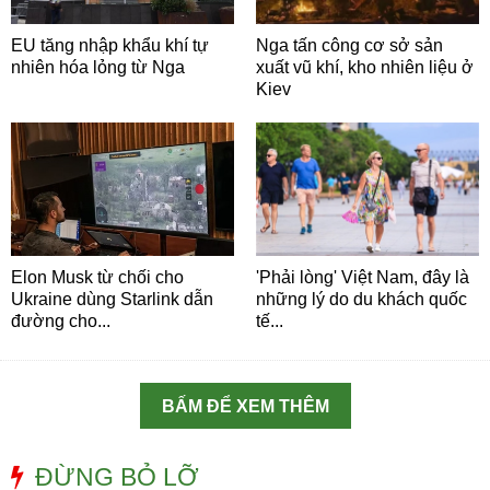
EU tăng nhập khẩu khí tự
Nga tấn công cơ sở sản
nhiên hóa lỏng từ Nga
xuất vũ khí, kho nhiên liệu ở
Kiev
Elon Musk từ chối cho
'Phải lòng' Việt Nam, đây là
Ukraine dùng Starlink dẫn
những lý do du khách quốc
đường cho...
tế...
BẤM ĐỂ XEM THÊM
ĐỪNG BỎ LỠ