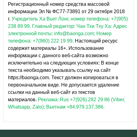
Регистрационный номер средства массовой
информации Эл № ФС77-73891 от 29 октября 2018
г.
Учредитель Ха Вьет Лонг, номер телефона: +7(905)
238 89 99.
Главный редактор: Чан Тхи Тху Ха: Адрес
электронной почты: info@baonga.com; Номер
телефона: +7(960) 222 19 99.
Настоящий ресурс
содержит материалы 16+. Использование
информации с данного веб-сайта возможно
исключительно на следующих условиях: В конце
текста необходимо указывать ссылку на сайт
https://baonga.com. Текст должен копироваться в
первоначальном виде. Не допускается удаление
ссылки на данный веб-сайт из текстов
материалов.
Реклама: Rus +7(926) 282 29 86 (Viber,
Whatsapp, Zalo); Вьетнам +84.979.137.386.