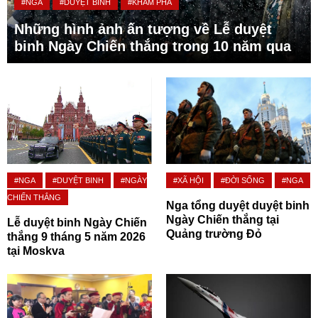
#NGA
#DUYỆT BINH
#KHÁM PHÁ
Những hình ảnh ấn tượng về Lễ duyệt
binh Ngày Chiến thắng trong 10 năm qua
#NGA
#DUYỆT BINH
#NGÀY
#XÃ HỘI
#ĐỜI SỐNG
#NGA
CHIẾN THẮNG
Nga tổng duyệt duyệt binh
Ngày Chiến thắng tại
Lễ duyệt binh Ngày Chiến
Quảng trường Đỏ
thắng 9 tháng 5 năm 2026
tại Moskva