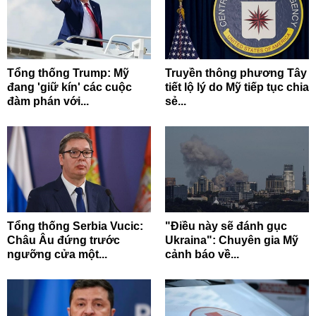
Tổng thống Trump: Mỹ
Truyền thông phương Tây
đang 'giữ kín' các cuộc
tiết lộ lý do Mỹ tiếp tục chia
đàm phán với...
sẻ...
Tổng thống Serbia Vucic:
"Điều này sẽ đánh gục
Châu Âu đứng trước
Ukraina": Chuyên gia Mỹ
ngưỡng cửa một...
cảnh báo về...