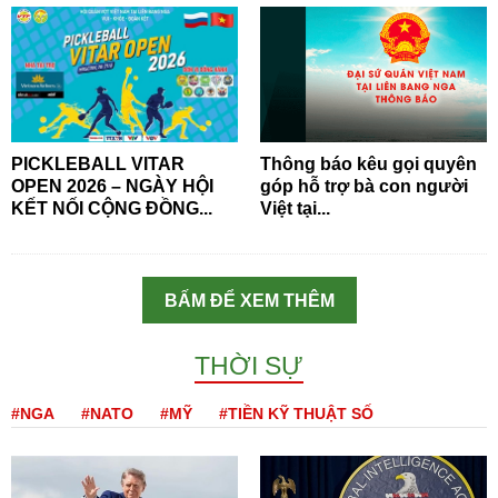
PICKLEBALL VITAR
Thông báo kêu gọi quyên
OPEN 2026 – NGÀY HỘI
góp hỗ trợ bà con người
KẾT NỐI CỘNG ĐỒNG...
Việt tại...
BẤM ĐỂ XEM THÊM
THỜI SỰ
#NGA
#NATO
#MỸ
#TIỀN KỸ THUẬT SỐ