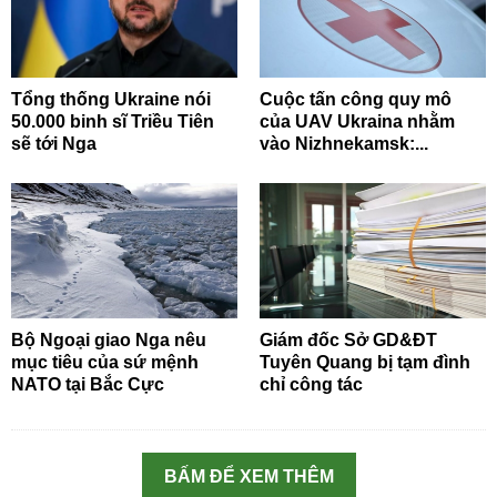
Tổng thống Ukraine nói
Cuộc tấn công quy mô
50.000 binh sĩ Triều Tiên
của UAV Ukraina nhằm
sẽ tới Nga
vào Nizhnekamsk:...
Bộ Ngoại giao Nga nêu
Giám đốc Sở GD&ĐT
mục tiêu của sứ mệnh
Tuyên Quang bị tạm đình
NATO tại Bắc Cực
chỉ công tác
BẤM ĐỂ XEM THÊM