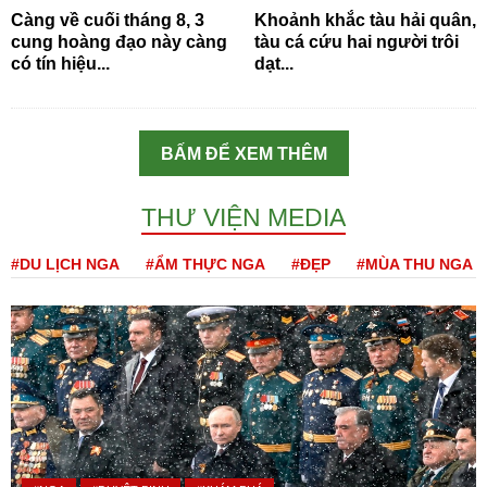
Càng về cuối tháng 8, 3
Khoảnh khắc tàu hải quân,
cung hoàng đạo này càng
tàu cá cứu hai người trôi
có tín hiệu...
dạt...
BẤM ĐỂ XEM THÊM
THƯ VIỆN MEDIA
#DU LỊCH NGA
#ẨM THỰC NGA
#ĐẸP
#MÙA THU NGA