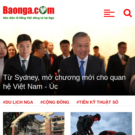
CHUYÊN MỤC
Từ Sydney, mở chương mới cho quan
hệ Việt Nam - Úc
#DU LỊCH NGA
#CỘNG ĐỒNG
#TIỀN KỸ THUẬT SỐ