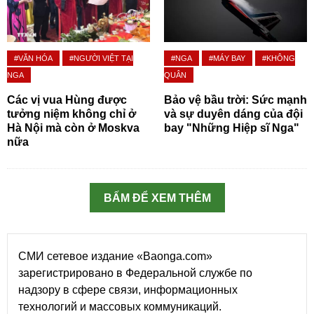
#VĂN HÓA
#NGƯỜI VIỆT TẠI
#NGA
#MÁY BAY
#KHÔNG
NGA
QUÂN
Các vị vua Hùng được
Bảo vệ bầu trời: Sức mạnh
tưởng niệm không chỉ ở
và sự duyên dáng của đội
Hà Nội mà còn ở Moskva
bay "Những Hiệp sĩ Nga"
nữa
BẤM ĐỂ XEM THÊM
СМИ сетевое издание «Baonga.com»
зарегистрировано в Федеральной службе по
надзору в сфере связи, информационных
технологий и массовых коммуникаций.