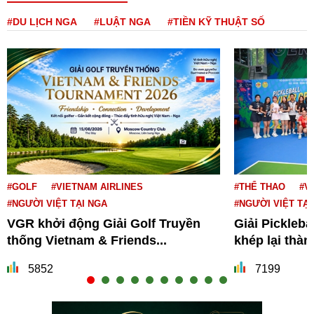
#DU LỊCH NGA
#LUẬT NGA
#TIỀN KỸ THUẬT SỐ
#GOLF
#VIETNAM AIRLINES
#THỂ THAO
#V
#NGƯỜI VIỆT TẠI NGA
#NGƯỜI VIỆT TẠI
VGR khởi động Giải Golf Truyền
Giải Pickleba
thống Vietnam & Friends...
khép lại thà
5852
7199