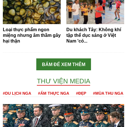
Loại thực phẩm ngon
Du khách Tây: Không khí
miệng nhưng âm thầm gây
tập thể dục sáng ở Việt
hại thận
Nam 'có...
BẤM ĐỂ XEM THÊM
THƯ VIỆN MEDIA
#DU LỊCH NGA
#ẨM THỰC NGA
#ĐẸP
#MÙA THU NGA