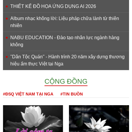
THIẾT KẾ ĐỒ HỌA ỨNG DỤNG AI 2026
Album nhạc không lời: Liệu pháp chữa lành từ thiên
nhiên
NABU EDUCATION - Đào tạo nhân lực ngành hàng
không
''Dân Tộc Quán'' - Hành trình 20 năm xây dựng thương
hiệu ẩm thực Việt tại Nga
CỘNG ĐỒNG
#ĐSQ VIỆT NAM TẠI NGA
#TIN BUỒN