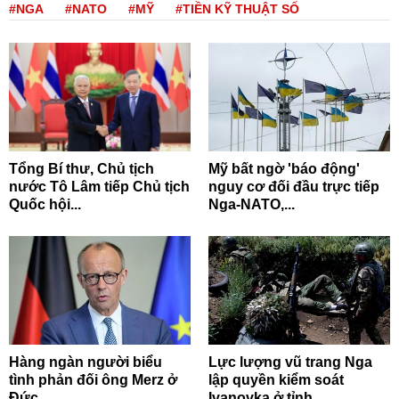
#NGA
#NATO
#MỸ
#TIỀN KỸ THUẬT SỐ
Tổng Bí thư, Chủ tịch
Mỹ bất ngờ 'báo động'
nước Tô Lâm tiếp Chủ tịch
nguy cơ đối đầu trực tiếp
Quốc hội...
Nga-NATO,...
Hàng ngàn người biểu
Lực lượng vũ trang Nga
tình phản đối ông Merz ở
lập quyền kiểm soát
Đức
Ivanovka ở tỉnh...