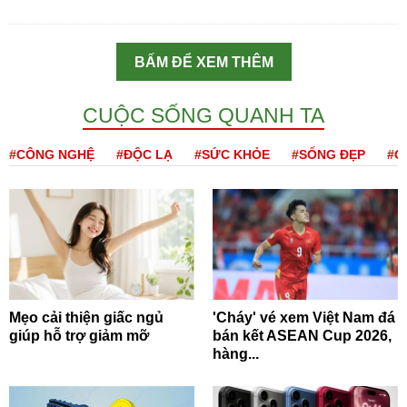
BẤM ĐỂ XEM THÊM
CUỘC SỐNG QUANH TA
#CÔNG NGHỆ
#ĐỘC LẠ
#SỨC KHỎE
#SỐNG ĐẸP
#Q
Mẹo cải thiện giấc ngủ
'Cháy' vé xem Việt Nam đá
giúp hỗ trợ giảm mỡ
bán kết ASEAN Cup 2026,
hàng...