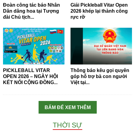
Đoàn công tác báo Nhân
Giải Pickleball Vitar Open
Dân dâng hoa tại Tượng
2026 khép lại thành công
đài Chủ tịch...
rực rỡ
PICKLEBALL VITAR
Thông báo kêu gọi quyên
OPEN 2026 – NGÀY HỘI
góp hỗ trợ bà con người
KẾT NỐI CỘNG ĐỒNG...
Việt tại...
BẤM ĐỂ XEM THÊM
THỜI SỰ