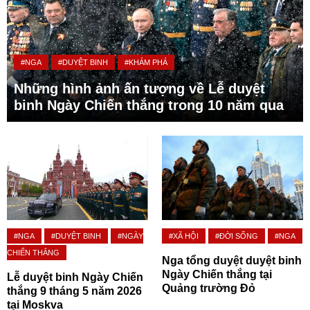
#NGA
#DUYỆT BINH
#KHÁM PHÁ
Những hình ảnh ấn tượng về Lễ duyệt
binh Ngày Chiến thắng trong 10 năm qua
#NGA
#DUYỆT BINH
#NGÀY
#XÃ HỘI
#ĐỜI SỐNG
#NGA
CHIẾN THẮNG
Nga tổng duyệt duyệt binh
Ngày Chiến thắng tại
Lễ duyệt binh Ngày Chiến
Quảng trường Đỏ
thắng 9 tháng 5 năm 2026
tại Moskva