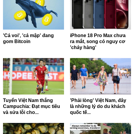
'Cá voi', 'cá mập' đang
iPhone 18 Pro Max chưa
gom Bitcoin
ra mắt, song có nguy cơ
'cháy hàng'
Tuyển Việt Nam thắng
'Phải lòng' Việt Nam, đây
Campuchia: Đạt mục tiêu
là những lý do du khách
và sửa lỗi cho...
quốc tế...