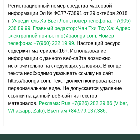
Регистрационный номер средства массовой
информации Эл № ФС77-73891 от 29 октября 2018
г.
Учредитель Ха Вьет Лонг, номер телефона: +7(905)
238 89 99.
Главный редактор: Чан Тхи Тху Ха: Адрес
электронной почты: info@baonga.com; Номер
телефона: +7(960) 222 19 99.
Настоящий ресурс
содержит материалы 16+. Использование
информации с данного веб-сайта возможно
исключительно на следующих условиях: В конце
текста необходимо указывать ссылку на сайт
https://baonga.com. Текст должен копироваться в
первоначальном виде. Не допускается удаление
ссылки на данный веб-сайт из текстов
материалов.
Реклама: Rus +7(926) 282 29 86 (Viber,
Whatsapp, Zalo); Вьетнам +84.979.137.386.