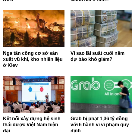
Nga tấn công cơ sở sản
Vì sao lãi suất cuối năm
xuất vũ khí, kho nhiên liệu
dự báo khó giảm?
ở Kiev
Kết nối xây dựng hệ sinh
Grab bị phạt 1,36 tỷ đồng
thái dược Việt Nam hiện
với 6 hành vi vi phạm quy
đại
định...