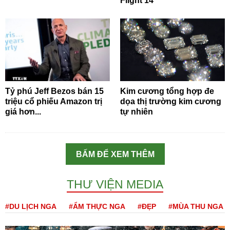
Flight 14
Tỷ phú Jeff Bezos bán 15
Kim cương tổng hợp đe
triệu cổ phiếu Amazon trị
dọa thị trường kim cương
giá hơn...
tự nhiên
BẤM ĐỂ XEM THÊM
THƯ VIỆN MEDIA
#DU LỊCH NGA
#ẨM THỰC NGA
#ĐẸP
#MÙA THU NGA