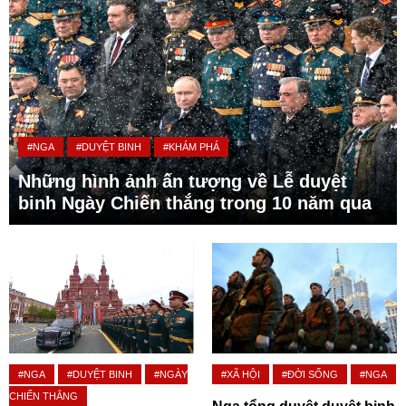
#NGA
#DUYỆT BINH
#KHÁM PHÁ
Những hình ảnh ấn tượng về Lễ duyệt
binh Ngày Chiến thắng trong 10 năm qua
#NGA
#DUYỆT BINH
#NGÀY
#XÃ HỘI
#ĐỜI SỐNG
#NGA
CHIẾN THẮNG