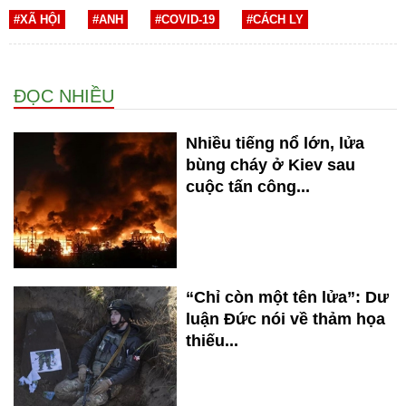
#XÃ HỘI
#ANH
#COVID-19
#CÁCH LY
ĐỌC NHIỀU
Nhiều tiếng nổ lớn, lửa
bùng cháy ở Kiev sau
cuộc tấn công...
“Chỉ còn một tên lửa”: Dư
luận Đức nói về thảm họa
thiếu...