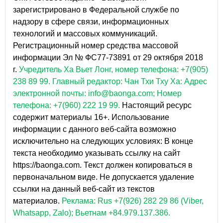
зарегистрировано в Федеральной службе по
надзору в сфере связи, информационных
технологий и массовых коммуникаций.
Регистрационный номер средства массовой
информации Эл № ФС77-73891 от 29 октября 2018
г.
Учредитель Ха Вьет Лонг, номер телефона: +7(905)
238 89 99.
Главный редактор: Чан Тхи Тху Ха: Адрес
электронной почты: info@baonga.com; Номер
телефона: +7(960) 222 19 99.
Настоящий ресурс
содержит материалы 16+. Использование
информации с данного веб-сайта возможно
исключительно на следующих условиях: В конце
текста необходимо указывать ссылку на сайт
https://baonga.com. Текст должен копироваться в
первоначальном виде. Не допускается удаление
ссылки на данный веб-сайт из текстов
материалов.
Реклама: Rus +7(926) 282 29 86 (Viber,
Whatsapp, Zalo); Вьетнам +84.979.137.386.