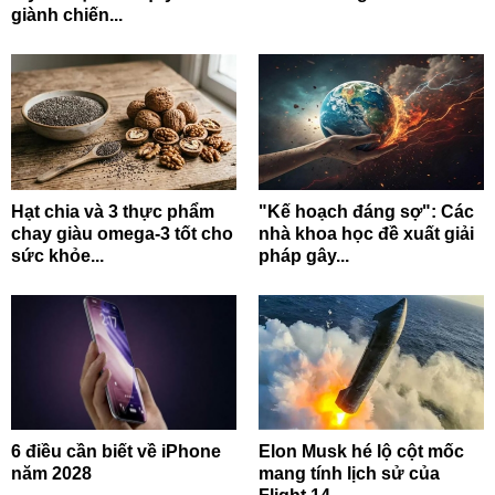
giành chiến...
Hạt chia và 3 thực phẩm
"Kế hoạch đáng sợ": Các
chay giàu omega-3 tốt cho
nhà khoa học đề xuất giải
sức khỏe...
pháp gây...
6 điều cần biết về iPhone
Elon Musk hé lộ cột mốc
năm 2028
mang tính lịch sử của