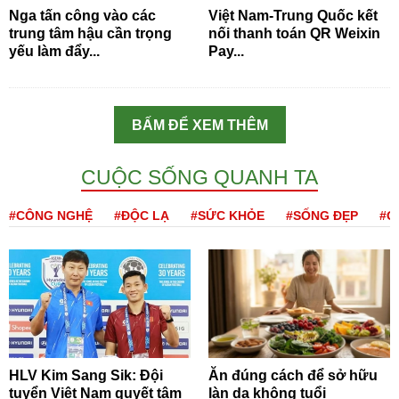
Nga tấn công vào các
Việt Nam-Trung Quốc kết
trung tâm hậu cần trọng
nối thanh toán QR Weixin
yếu làm đẩy...
Pay...
BẤM ĐỂ XEM THÊM
CUỘC SỐNG QUANH TA
#CÔNG NGHỆ
#ĐỘC LẠ
#SỨC KHỎE
#SỐNG ĐẸP
#Q
HLV Kim Sang Sik: Đội
Ăn đúng cách để sở hữu
tuyển Việt Nam quyết tâm
làn da không tuổi