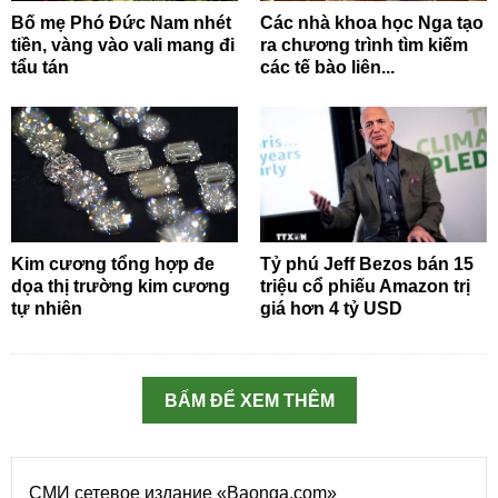
Bố mẹ Phó Đức Nam nhét
Các nhà khoa học Nga tạo
tiền, vàng vào vali mang đi
ra chương trình tìm kiếm
tẩu tán
các tế bào liên...
Kim cương tổng hợp đe
Tỷ phú Jeff Bezos bán 15
dọa thị trường kim cương
triệu cổ phiếu Amazon trị
tự nhiên
giá hơn 4 tỷ USD
BẤM ĐỂ XEM THÊM
СМИ сетевое издание «Baonga.com»