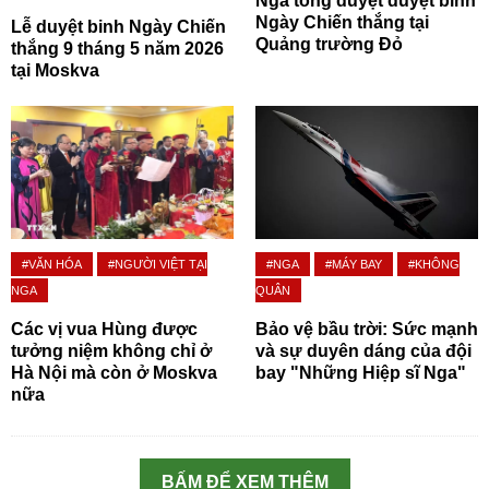
Nga tổng duyệt duyệt binh
Ngày Chiến thắng tại
Lễ duyệt binh Ngày Chiến
Quảng trường Đỏ
thắng 9 tháng 5 năm 2026
tại Moskva
#VĂN HÓA
#NGƯỜI VIỆT TẠI
#NGA
#MÁY BAY
#KHÔNG
NGA
QUÂN
Các vị vua Hùng được
Bảo vệ bầu trời: Sức mạnh
tưởng niệm không chỉ ở
và sự duyên dáng của đội
Hà Nội mà còn ở Moskva
bay "Những Hiệp sĩ Nga"
nữa
BẤM ĐỂ XEM THÊM