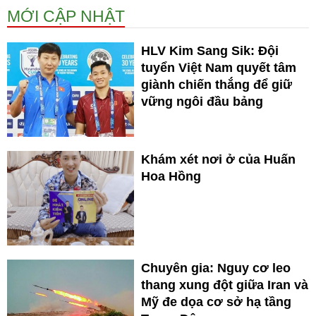
MỚI CẬP NHẬT
HLV Kim Sang Sik: Đội
tuyển Việt Nam quyết tâm
giành chiến thắng để giữ
vững ngôi đầu bảng
Khám xét nơi ở của Huấn
Hoa Hồng
Chuyên gia: Nguy cơ leo
thang xung đột giữa Iran và
Mỹ đe dọa cơ sở hạ tầng