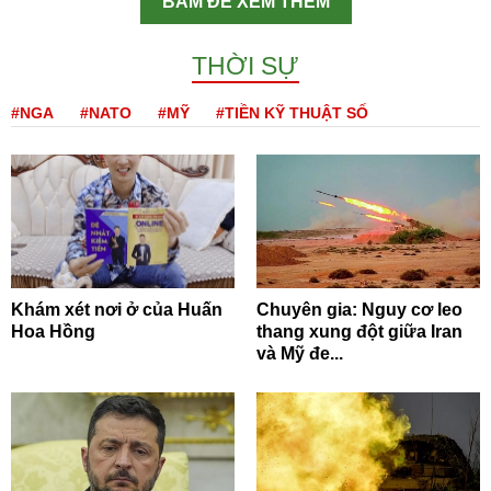
BẤM ĐỂ XEM THÊM
THỜI SỰ
#NGA
#NATO
#MỸ
#TIỀN KỸ THUẬT SỐ
Khám xét nơi ở của Huấn
Chuyên gia: Nguy cơ leo
Hoa Hồng
thang xung đột giữa Iran
và Mỹ đe...