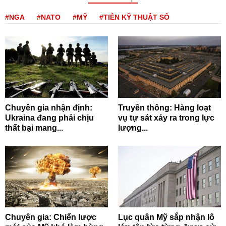
#NGA
#NATO
#MỸ
#TIỀN KỸ THUẬT SỐ
Chuyên gia nhận định:
Truyền thông: Hàng loạt
Ukraina đang phải chịu
vụ tự sát xảy ra trong lực
thất bại mang...
lượng...
Chuyên gia: Chiến lược
Lục quân Mỹ sắp nhận lô