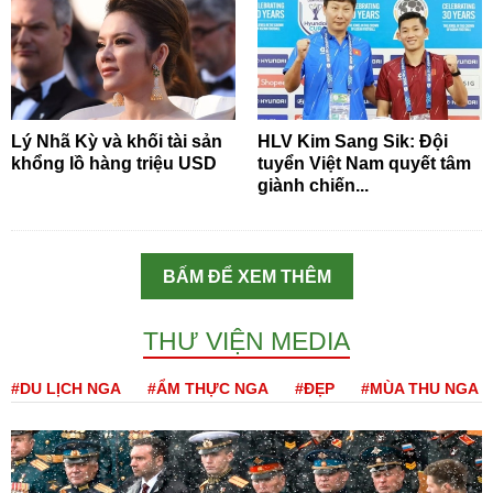
Lý Nhã Kỳ và khối tài sản
HLV Kim Sang Sik: Đội
khổng lồ hàng triệu USD
tuyển Việt Nam quyết tâm
giành chiến...
BẤM ĐỂ XEM THÊM
THƯ VIỆN MEDIA
#DU LỊCH NGA
#ẨM THỰC NGA
#ĐẸP
#MÙA THU NGA