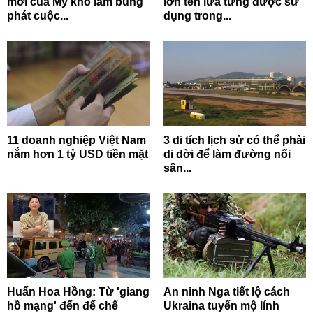
mới của Mỹ khó làm bùng
lớn tên lửa từng được sử
phát cuộc...
dụng trong...
11 doanh nghiệp Việt Nam
3 di tích lịch sử có thể phải
nắm hơn 1 tỷ USD tiền mặt
di dời để làm đường nối
sân...
Huấn Hoa Hồng: Từ 'giang
An ninh Nga tiết lộ cách
hồ mạng' đến đế chế
Ukraina tuyển mộ lính