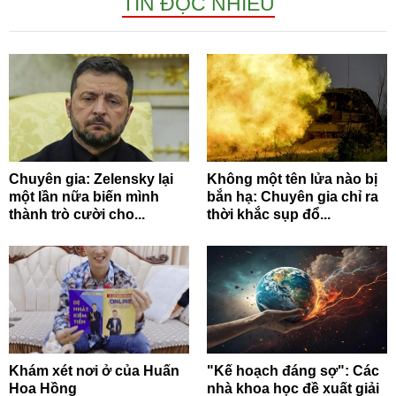
TIN ĐỌC NHIỀU
Chuyên gia: Zelensky lại
Không một tên lửa nào bị
một lần nữa biến mình
bắn hạ: Chuyên gia chỉ ra
thành trò cười cho...
thời khắc sụp đổ...
Khám xét nơi ở của Huấn
"Kế hoạch đáng sợ": Các
Hoa Hồng
nhà khoa học đề xuất giải