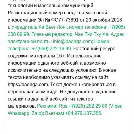
технологий и массовых коммуникаций.
Регистрационный номер средства массовой
информации Эл № ФС77-73891 от 29 октября 2018
г.
Учредитель Ха Вьет Лонг, номер телефона: +7(905)
238 89 99.
Главный редактор: Чан Тхи Тху Ха: Адрес
электронной почты: info@baonga.com; Номер
телефона: +7(960) 222 19 99.
Настоящий ресурс
содержит материалы 16+. Использование
информации с данного веб-сайта возможно
исключительно на следующих условиях: В конце
текста необходимо указывать ссылку на сайт
https://baonga.com. Текст должен копироваться в
первоначальном виде. Не допускается удаление
ссылки на данный веб-сайт из текстов
материалов.
Реклама: Rus +7(926) 282 29 86 (Viber,
Whatsapp, Zalo); Вьетнам +84.979.137.386.