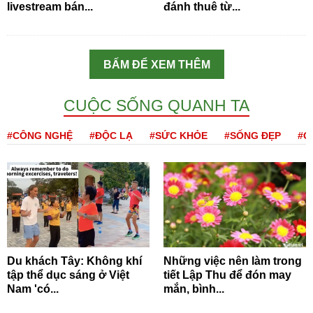
livestream bán...
đánh thuê từ...
BẤM ĐỂ XEM THÊM
CUỘC SỐNG QUANH TA
#CÔNG NGHỆ
#ĐỘC LẠ
#SỨC KHỎE
#SỐNG ĐẸP
#Q
Du khách Tây: Không khí
Những việc nên làm trong
tập thể dục sáng ở Việt
tiết Lập Thu để đón may
Nam 'có...
mắn, bình...