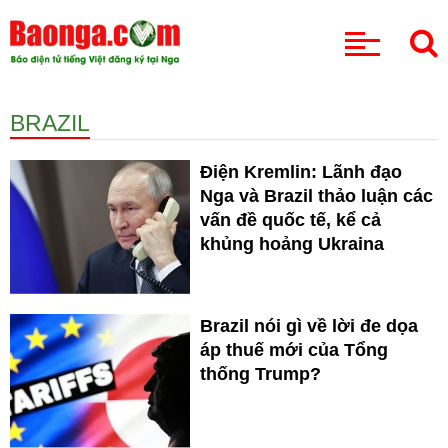
CHUYÊN MỤC
BRAZIL
Điện Kremlin: Lãnh đạo
Nga và Brazil thảo luận các
vấn đề quốc tế, kể cả
khủng hoảng Ukraina
Brazil nói gì về lời đe dọa
áp thuế mới của Tổng
thống Trump?