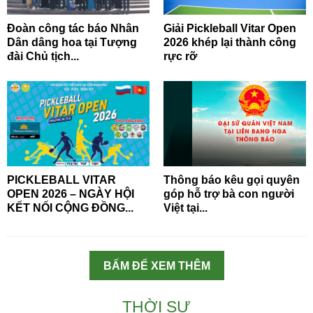
Đoàn công tác báo Nhân
Giải Pickleball Vitar Open
Dân dâng hoa tại Tượng
2026 khép lại thành công
đài Chủ tịch...
rực rỡ
PICKLEBALL VITAR
Thông báo kêu gọi quyên
OPEN 2026 – NGÀY HỘI
góp hỗ trợ bà con người
KẾT NỐI CỘNG ĐỒNG...
Việt tại...
BẤM ĐỂ XEM THÊM
THỜI SỰ