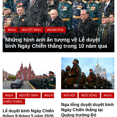
#NGA
#DUYỆT BINH
#KHÁM PHÁ
Những hình ảnh ấn tượng về Lễ duyệt
binh Ngày Chiến thắng trong 10 năm qua
#NGA
#DUYỆT BINH
#NGÀY
#XÃ HỘI
#ĐỜI SỐNG
#NGA
CHIẾN THẮNG
Nga tổng duyệt duyệt binh
Ngày Chiến thắng tại
Lễ duyệt binh Ngày Chiến
Quảng trường Đỏ
thắng 9 tháng 5 năm 2026