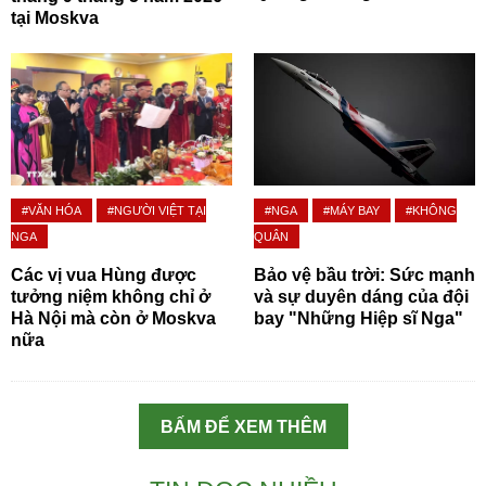
tại Moskva
#VĂN HÓA
#NGƯỜI VIỆT TẠI
#NGA
#MÁY BAY
#KHÔNG
NGA
QUÂN
Các vị vua Hùng được
Bảo vệ bầu trời: Sức mạnh
tưởng niệm không chỉ ở
và sự duyên dáng của đội
Hà Nội mà còn ở Moskva
bay "Những Hiệp sĩ Nga"
nữa
BẤM ĐỂ XEM THÊM