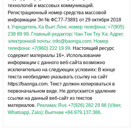
технологий и массовых коммуникаций.
Регистрационный номер средства массовой
информации Эл № ФС77-73891 от 29 октября 2018
г.
Учредитель Ха Вьет Лонг, номер телефона: +7(905)
238 89 99.
Главный редактор: Чан Тхи Тху Ха: Адрес
электронной почты: info@baonga.com; Номер
телефона: +7(960) 222 19 99.
Настоящий ресурс
содержит материалы 16+. Использование
информации с данного веб-сайта возможно
исключительно на следующих условиях: В конце
текста необходимо указывать ссылку на сайт
https://baonga.com. Текст должен копироваться в
первоначальном виде. Не допускается удаление
ссылки на данный веб-сайт из текстов
материалов.
Реклама: Rus +7(926) 282 29 86 (Viber,
Whatsapp, Zalo); Вьетнам +84.979.137.386.