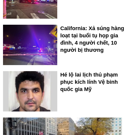
California: Xả súng hàng
loạt tại buổi tụ họp gia
đình, 4 người chết, 10
người bị thương
Hé lộ lai lịch thủ phạm
phục kích lính Vệ binh
quốc gia Mỹ