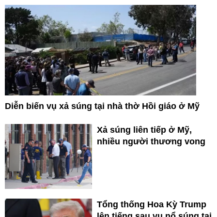
Diễn biến vụ xả súng tại nhà thờ Hồi giáo ở Mỹ
Xả súng liên tiếp ở Mỹ,
nhiều người thương vong
Tổng thống Hoa Kỳ Trump
lên tiếng sau vụ nổ súng tại