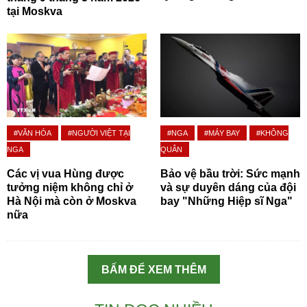
tại Moskva
#VĂN HÓA
#NGƯỜI VIỆT TẠI
#NGA
#MÁY BAY
#KHÔNG
NGA
QUÂN
Các vị vua Hùng được
Bảo vệ bầu trời: Sức mạnh
tưởng niệm không chỉ ở
và sự duyên dáng của đội
Hà Nội mà còn ở Moskva
bay "Những Hiệp sĩ Nga"
nữa
BẤM ĐỂ XEM THÊM