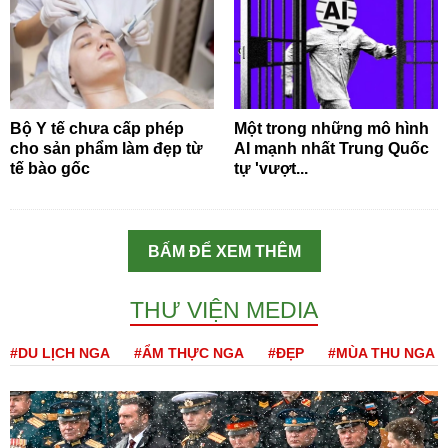
Bộ Y tế chưa cấp phép
Một trong những mô hình
cho sản phẩm làm đẹp từ
AI mạnh nhất Trung Quốc
tế bào gốc
tự 'vượt...
BẤM ĐỂ XEM THÊM
THƯ VIỆN MEDIA
#DU LỊCH NGA
#ẨM THỰC NGA
#ĐẸP
#MÙA THU NGA