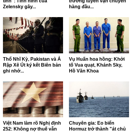
tĩnh”: Tình hình của
trương tuyến vận chuyển
Zelensky gây...
hàng đầu...
Thổ Nhĩ Kỳ, Pakistan và Ả
Vụ Huấn hoa hồng: Khởi
Rập Xê Út ký kết Biên bản
tố Vua quạt, Khánh Sky,
ghi nhớ...
Hồ Văn Khoa
Việt Nam làm rõ Nghị định
Chuyên gia: Eo biển
252: Không nợ thuế vẫn
Hormuz trở thành "át chủ