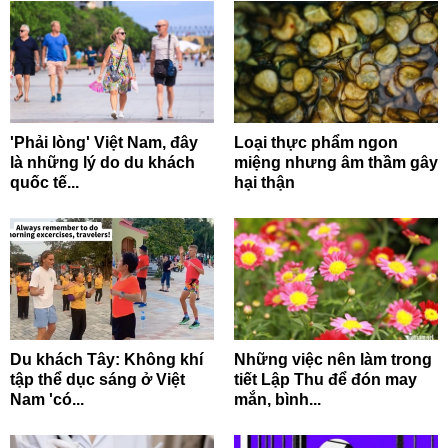
'Phải lòng' Việt Nam, đây
Loại thực phẩm ngon
là những lý do du khách
miệng nhưng âm thầm gây
quốc tế...
hại thận
Du khách Tây: Không khí
Những việc nên làm trong
tập thể dục sáng ở Việt
tiết Lập Thu để đón may
Nam 'có...
mắn, bình...