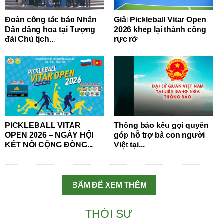
Đoàn công tác báo Nhân
Giải Pickleball Vitar Open
Dân dâng hoa tại Tượng
2026 khép lại thành công
đài Chủ tịch...
rực rỡ
PICKLEBALL VITAR
Thông báo kêu gọi quyên
OPEN 2026 – NGÀY HỘI
góp hỗ trợ bà con người
KẾT NỐI CỘNG ĐỒNG...
Việt tại...
BẤM ĐỂ XEM THÊM
THỜI SỰ