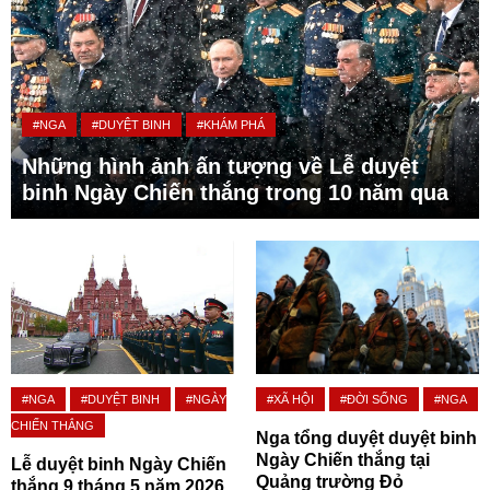
#NGA
#DUYỆT BINH
#KHÁM PHÁ
Những hình ảnh ấn tượng về Lễ duyệt
binh Ngày Chiến thắng trong 10 năm qua
#NGA
#DUYỆT BINH
#NGÀY
#XÃ HỘI
#ĐỜI SỐNG
#NGA
CHIẾN THẮNG
Nga tổng duyệt duyệt binh
Ngày Chiến thắng tại
Lễ duyệt binh Ngày Chiến
Quảng trường Đỏ
thắng 9 tháng 5 năm 2026