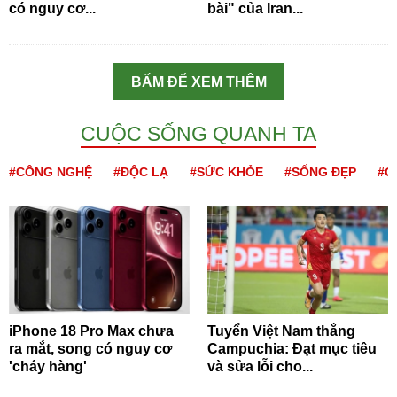
có nguy cơ...
bài" của Iran...
BẤM ĐỂ XEM THÊM
CUỘC SỐNG QUANH TA
#CÔNG NGHỆ
#ĐỘC LẠ
#SỨC KHỎE
#SỐNG ĐẸP
#Q
iPhone 18 Pro Max chưa
Tuyển Việt Nam thắng
ra mắt, song có nguy cơ
Campuchia: Đạt mục tiêu
'cháy hàng'
và sửa lỗi cho...