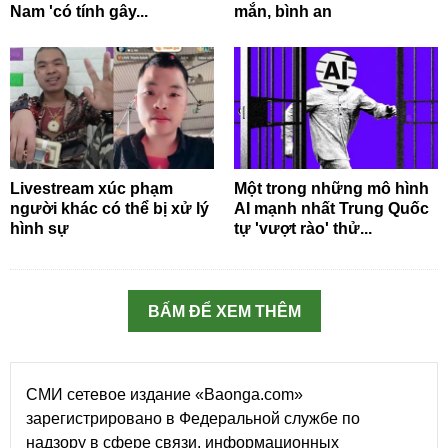
Nam 'có tính gây...
mắn, bình an
Livestream xúc phạm
Một trong những mô hình
người khác có thể bị xử lý
AI mạnh nhất Trung Quốc
hình sự
tự 'vượt rào' thử...
BẤM ĐỂ XEM THÊM
СМИ сетевое издание «Baonga.com»
зарегистрировано в Федеральной службе по
надзору в сфере связи, информационных