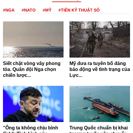
#NGA
#NATO
#MỸ
#TIỀN KỸ THUẬT SỐ
Siết chặt vòng vây phong
Mỹ đưa ra tuyên bố đáng
tỏa. Quân đội Nga chọn
báo động về tình trạng của
chiến lược...
Lực...
“Ông ta không chịu bình
Trung Quốc chuẩn bị khai