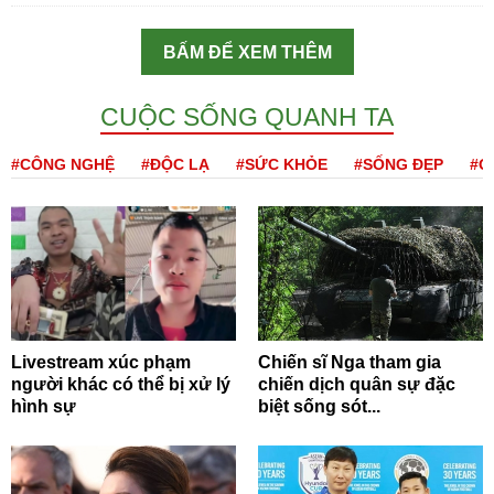
BẤM ĐỂ XEM THÊM
CUỘC SỐNG QUANH TA
#CÔNG NGHỆ
#ĐỘC LẠ
#SỨC KHỎE
#SỐNG ĐẸP
#Q
Livestream xúc phạm
Chiến sĩ Nga tham gia
người khác có thể bị xử lý
chiến dịch quân sự đặc
hình sự
biệt sống sót...