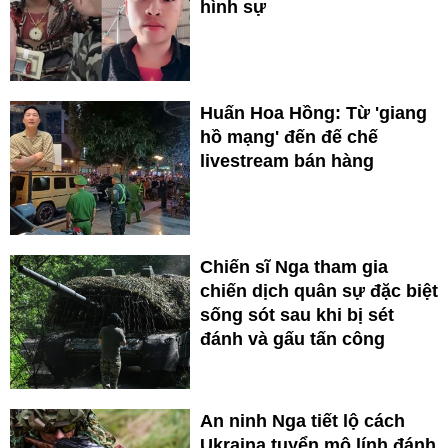
hình sự
Huấn Hoa Hồng: Từ 'giang
hồ mạng' đến đế chế
livestream bán hàng
Chiến sĩ Nga tham gia
chiến dịch quân sự đặc biệt
sống sót sau khi bị sét
đánh và gấu tấn công
An ninh Nga tiết lộ cách
Ukraina tuyển mộ lính đánh