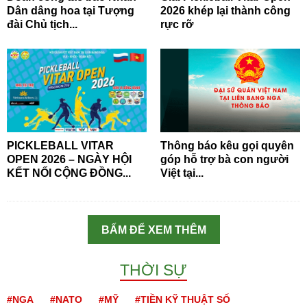
Dân dâng hoa tại Tượng
2026 khép lại thành công
đài Chủ tịch...
rực rỡ
PICKLEBALL VITAR
Thông báo kêu gọi quyên
OPEN 2026 – NGÀY HỘI
góp hỗ trợ bà con người
KẾT NỐI CỘNG ĐỒNG...
Việt tại...
BẤM ĐỂ XEM THÊM
THỜI SỰ
#NGA
#NATO
#MỸ
#TIỀN KỸ THUẬT SỐ