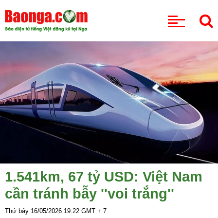
CHUYÊN MỤC
1.541km, 67 tỷ USD: Việt Nam
cần tránh bẫy ''voi trắng''
Thứ bảy 16/05/2026
19:22
GMT + 7