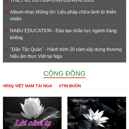
THIẾT KẾ ĐỒ HỌA ỨNG DỤNG AI 2026
Album nhạc không lời: Liệu pháp chữa lành từ thiên
nhiên
NABU EDUCATION - Đào tạo nhân lực ngành hàng
không
''Dân Tộc Quán'' - Hành trình 20 năm xây dựng thương
hiệu ẩm thực Việt tại Nga
CỘNG ĐỒNG
#ĐSQ VIỆT NAM TẠI NGA
#TIN BUỒN