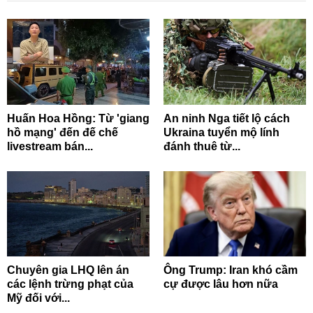
Huấn Hoa Hồng: Từ 'giang
An ninh Nga tiết lộ cách
hồ mạng' đến đế chế
Ukraina tuyển mộ lính
livestream bán...
đánh thuê từ...
Chuyên gia LHQ lên án
Ông Trump: Iran khó cầm
các lệnh trừng phạt của
cự được lâu hơn nữa
Mỹ đối với...