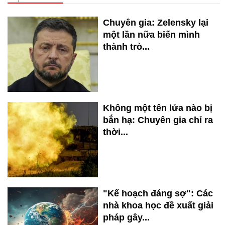
Chuyên gia: Zelensky lại
một lần nữa biến mình
thành trò...
Không một tên lửa nào bị
bắn hạ: Chuyên gia chỉ ra
thời...
"Kế hoạch đáng sợ": Các
nhà khoa học đề xuất giải
pháp gây...