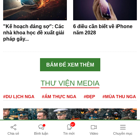
"Kế hoạch đáng sợ": Các
6 điều cần biết về iPhone
nhà khoa học đề xuất giải
năm 2028
pháp gây...
BẤM ĐỂ XEM THÊM
THƯ VIỆN MEDIA
#DU LỊCH NGA
#ẨM THỰC NGA
#ĐẸP
#MÙA THU NGA
6+
Chia sẻ
Bình luận
Tin mới
Video
Chuyên mục