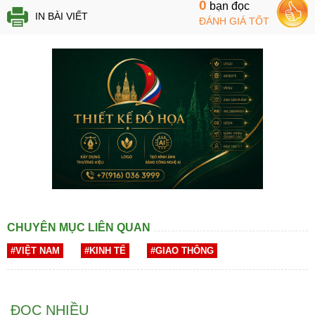
0
bạn đọc
IN BÀI VIẾT
ĐÁNH GIÁ TỐT
CHUYÊN MỤC LIÊN QUAN
#VIỆT NAM
#KINH TẾ
#GIAO THÔNG
ĐỌC NHIỀU