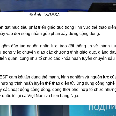
© Ảnh : VIRESA
n đặt mục tiêu phát triển giáo dục trong lĩnh vực thể thao điệ
này vào đời sống nhằm góp phần xây dựng cộng đồng.
 gồm đào tạo nguồn nhân lực, trao đổi thông tin về thành tự
u trong việc chuyển giao các chương trình giáo dục, giảng dạy
c liên quan, cũng như tổ chức các khóa huấn luyện chuyên sâu 
ESF cam kết tận dụng thế mạnh, kinh nghiệm và nguồn lực củ
hương trình huấn luyện thể thao điện tử, ứng dụng công nghệ
ẩy các hoạt động cộng đồng, đồng thời phối hợp tổ chức những
tử quốc tế tại cả Việt Nam và Liên bang Nga.