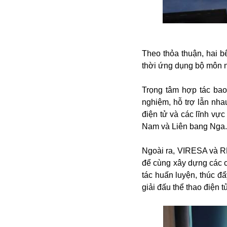
Alibaba
Angela Merkel
Aeroflot
ASEAN
Theo thỏa thuận, hai bê
Argentina
thời ứng dụng bộ môn 
Ai
Azovstal
Trọng tâm hợp tác bao
nghiệm, hỗ trợ lẫn nha
điện tử và các lĩnh vự
Nam và Liên bang Nga.
Ngoài ra, VIRESA và R
để cùng xây dựng các c
tác huấn luyện, thúc đ
giải đấu thể thao điện 