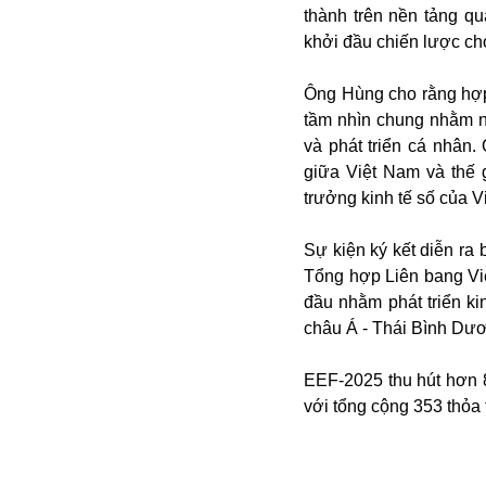
thành trên nền tảng q
Buôn bán ở Nga
khởi đầu chiến lược cho
Bộ Quốc phòng
Bác Hồ
Ông Hùng cho rằng hợp 
Bộ Y tế
tầm nhìn chung nhằm nâ
Bão tuyết
và phát triển cá nhân.
Bệnh viện
giữa Việt Nam và thế 
Bản quyền
trưởng kinh tế số của 
Bảo tàng
Blockchain
Sự kiện ký kết diễn ra
Bộ Ngoại giao
Tổng hợp Liên bang Vi
Bình Dương
đầu nhằm phát triển k
Biển Đen
châu Á - Thái Bình Dư
Boeing
Bình Định
EEF-2025 thu hút hơn 8
Bulgaria
với tổng cộng 353 thỏa 
Biến chủng
Baikal
Bakhmut