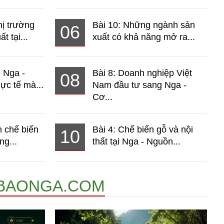
hị trường
Bài 10: Những ngành sản
06
t tại...
xuất có khả năng mở ra...
o Nga -
Bài 8: Doanh nghiệp Việt
08
ực tế mà...
Nam đầu tư sang Nga -
Cơ...
 chế biến
Bài 4: Chế biến gỗ và nội
10
ng...
thất tại Nga - Nguồn...
BAONGA.COM