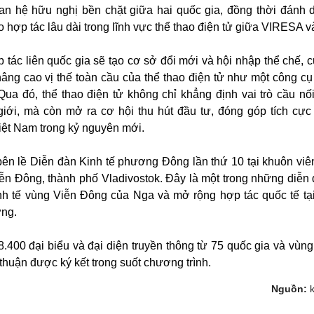
uan hệ hữu nghị bền chặt giữa hai quốc gia, đồng thời đánh
 hợp tác lâu dài trong lĩnh vực thể thao điện tử giữa VIRESA 
tác liên quốc gia sẽ tạo cơ sở đổi mới và hội nhập thể chế, c
ng cao vị thế toàn cầu của thể thao điện tử như một công cụ
 Qua đó, thể thao điện tử không chỉ khẳng định vai trò cầu nố
giới, mà còn mở ra cơ hội thu hút đầu tư, đóng góp tích cực
Việt Nam trong kỷ nguyên mới.
 bên lề Diễn đàn Kinh tế phương Đông lần thứ 10 tại khuôn viê
ễn Đông, thành phố Vladivostok. Đây là một trong những diễn
inh tế vùng Viễn Đông của Nga và mở rộng hợp tác quốc tế tạ
ơng.
.400 đại biểu và đại diện truyền thông từ 75 quốc gia và vùng 
thuận được ký kết trong suốt chương trình.
Nguồn: