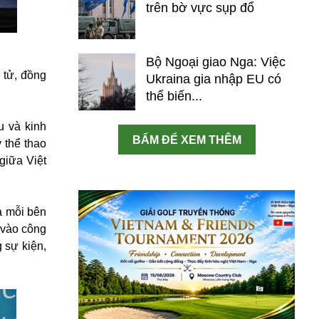
trên bờ vực sụp đổ
Bộ Ngoại giao Nga: Việc
n tử, đồng
Ukraina gia nhập EU có
thể biến...
u và kinh
BẤM ĐỂ XEM THÊM
 thể thao
giữa Việt
a mỗi bên
 vào công
 sự kiện,