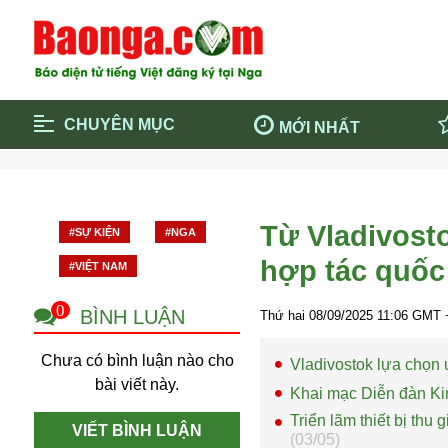
CHUYÊN MỤC
MỚI NHẤT
Trang chủ
Blockcha
Điểm tin chính
Dịch Covi
Từ Vladivost
#SỰ KIỆN
#NGA
Cộng đồng
Thông ti
hợp tác quốc
#VIỆT NAM
Cuộc sống quanh ta
Khám phá
Quảng cáo
Chính trị
0
BÌNH LUẬN
Thứ hai 08/09/2025
11:06
GMT +
Chưa có bình luận nào cho
Vladivostok lựa chọn ư
bài viết này.
Khai mạc Diễn đàn Ki
Triển lãm thiết bị thu
VIẾT BÌNH LUẬN
(03/05)