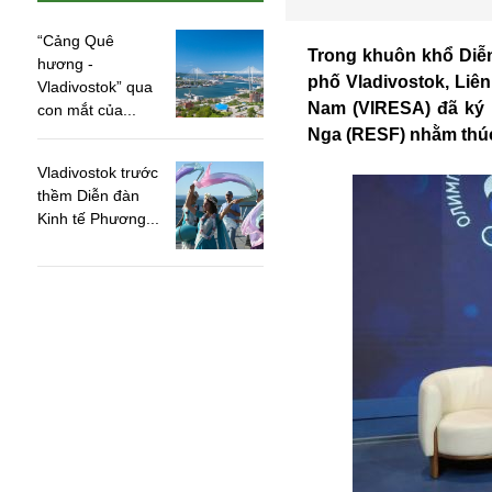
“Cảng Quê
Trong khuôn khổ Diễn
hương -
phố Vladivostok, Liên
Vladivostok” qua
Nam (VIRESA) đã ký k
con mắt của...
Nga (RESF) nhằm thúc 
Vladivostok trước
thềm Diễn đàn
Kinh tế Phương...
An ninh
Anh
Australia
Amazon
Army Games
Apple