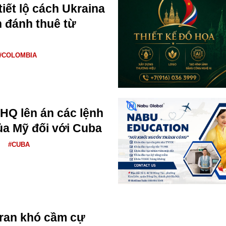
iết lộ cách Ukraina
h đánh thuê từ
#COLOMBIA
HQ lên án các lệnh
ủa Mỹ đối với Cuba
#CUBA
Iran khó cầm cự