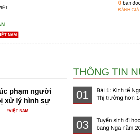
0
bạn đọ
VIẾT
ĐÁNH GIÁ
AN
IỆT NAM
THÔNG TIN 
xúc phạm người
Bài 1: Kinh tế Ng
01
Thị trường hơn 1
ị xử lý hình sự
G
#VIỆT NAM
Tuyển sinh đi học
03
bang Nga năm 2