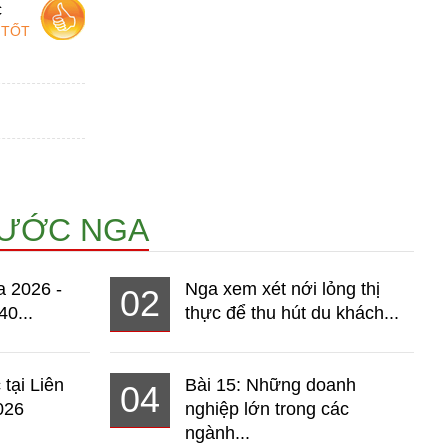
c
 TỐT
NƯỚC NGA
a 2026 -
Nga xem xét nới lỏng thị
02
40...
thực để thu hút du khách...
 tại Liên
Bài 15: Những doanh
04
026
nghiệp lớn trong các
ngành...