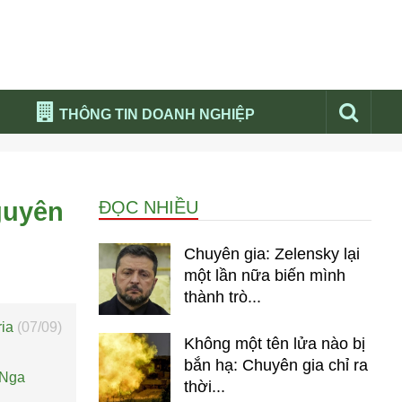
THÔNG TIN DOANH NGHIỆP
Đừng bỏ lỡ
Nổi bật báo nga
guyên
ĐỌC NHIỀU
Thư viện media
Phân tích thị trường Nga 2026
Chuyên gia: Zelensky lại
một lần nữa biến mình
thành trò...
ria
(07/09)
Không một tên lửa nào bị
bắn hạ: Chuyên gia chỉ ra
 Nga
thời...