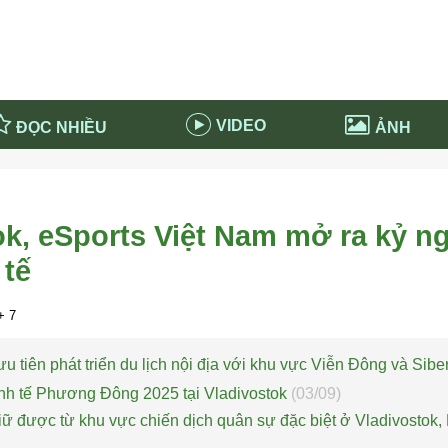
VIDEO
ĐỌC NHIỀU
ẢNH
in và ứng dụng
Tiêu điểm Covid-19
d-19 tại Nga
Thời sự
ok, eSports Việt Nam mở ra kỷ n
n nước Nga
NABU EDUCATION
 tế
 nước Nga
Tử vi hàng ngày
 Nga - Việt Nam
Phân tích chính trị
 7
u tiên phát triển du lịch nội địa với khu vực Viễn Đông và Sibe
nh tế Phương Đông 2025 tại Vladivostok
(03/09)
 giữ được từ khu vực chiến dịch quân sự đặc biệt ở Vladivostok,