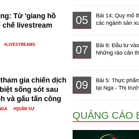
g: Từ 'giang hồ
Bài 14: Quy mô t
05
các ngành sản xuấ
 chế livestream
#LIVESTREAMS
Bài 9: Đầu tư và
07
Những rào cản th
 tham gia chiến dịch
Bài 5: Thực phẩm
09
tại Nga - Thị trườ
biệt sống sót sau
nh và gấu tấn công
NGA
#QUÂN SỰ
QUẢNG CÁO 