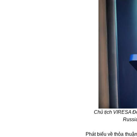
Bói toán
Bóng đá
Bill Gates
BĐS
Bí ẩn
Bitcoin
Bamboo Airways
Chủ tịch VIRESA Đỗ 
Báo Nga có gì?
Russia
Biển Đông
Barrack Obama
Phát biểu về thỏa thuậ
Bắc Kinh