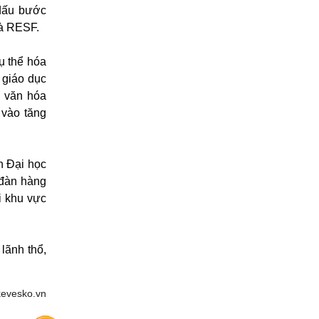
 dấu bước
và RESF.
ụ thể hóa
 giáo dục
i văn hóa
 vào tăng
n Đại học
 đàn hàng
i khu vực
lãnh thổ,
kevesko.vn