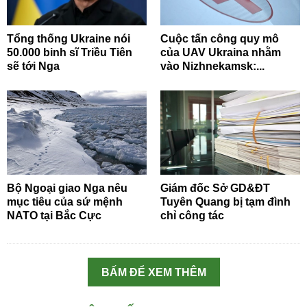
Tổng thống Ukraine nói
Cuộc tấn công quy mô
50.000 binh sĩ Triều Tiên
của UAV Ukraina nhằm
sẽ tới Nga
vào Nizhnekamsk:...
Bộ Ngoại giao Nga nêu
Giám đốc Sở GD&ĐT
mục tiêu của sứ mệnh
Tuyên Quang bị tạm đình
NATO tại Bắc Cực
chỉ công tác
BẤM ĐỂ XEM THÊM