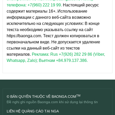
телефона: +7(960) 222 19 99.
Настоящий ресурс
содержит материалы 16+. Использование
информации с данного веб-сайта возможно
исключительно на следующих условиях: В конце
текста необходимо указывать ссылку на сайт
https://baonga.com. Текст должен копироваться в
первоначальном виде. Не допускается удаление
ссылки на данный веб-сайт из текстов
материалов.
Реклама: Rus +7(926) 282 29 86 (Viber,
Whatsapp, Zalo); Вьетнам +84.979.137.386.
TM
© BẢN QUYỀN THUỘC VỀ BAONGA.COM
Đề nghị ghi nguồn Baonga.com khi sử dụng lại thông tin
LIÊN HỆ QUẢNG CÁO TẠI NGA