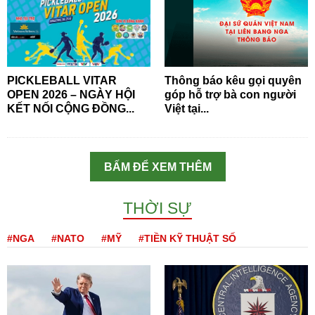
PICKLEBALL VITAR
Thông báo kêu gọi quyên
OPEN 2026 – NGÀY HỘI
góp hỗ trợ bà con người
KẾT NỐI CỘNG ĐỒNG...
Việt tại...
BẤM ĐỂ XEM THÊM
THỜI SỰ
#NGA
#NATO
#MỸ
#TIỀN KỸ THUẬT SỐ