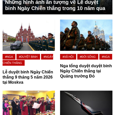
Những hình ảnh ấn tượng về Lễ duyệt
binh Ngày Chiến thắng trong 10 năm qua
#NGA
#DUYỆT BINH
#NGÀY
#XÃ HỘI
#ĐỜI SỐNG
#NGA
CHIẾN THẮNG
Nga tổng duyệt duyệt binh
Ngày Chiến thắng tại
Lễ duyệt binh Ngày Chiến
Quảng trường Đỏ
thắng 9 tháng 5 năm 2026
tại Moskva