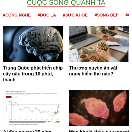
CUỘC SỐNG QUANH TA
#CÔNG NGHỆ
#ĐỘC LẠ
#SỨC KHỎE
#SỐNG ĐẸP
#Q
Trung Quốc phát triển chip
Thường xuyên ăn vặt
cấy não trong 10 phút,
nguy hiểm thế nào?
thách...
AI đảo ngược 20 năm
Món khoái khẩu của người