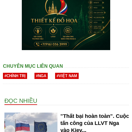
CHUYÊN MỤC LIÊN QUAN
#CHÍNH TRỊ
#NGA
#VIỆT NAM
ĐỌC NHIỀU
"Thất bại hoàn toàn". Cuộc
tấn công của LLVT Nga
vào Kiev...