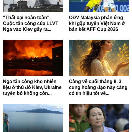
"Thất bại hoàn toàn".
CĐV Malaysia phản ứng
Cuộc tấn công của LLVT
khi gặp tuyển Việt Nam ở
Nga vào Kiev gây ra...
bán kết AFF Cup 2026
Nga tấn công kho nhiên
Càng về cuối tháng 8, 3
liệu ở thủ đô Kiev, Ukraine
cung hoàng đạo này càng
tuyên bố không còn...
có tín hiệu tốt về...