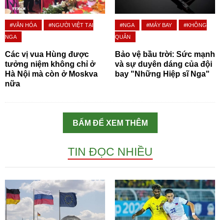
#VĂN HÓA
#NGƯỜI VIỆT TẠI
#NGA
#MÁY BAY
#KHÔNG
NGA
QUÂN
Các vị vua Hùng được
Bảo vệ bầu trời: Sức mạnh
tưởng niệm không chỉ ở
và sự duyên dáng của đội
Hà Nội mà còn ở Moskva
bay "Những Hiệp sĩ Nga"
nữa
BẤM ĐỂ XEM THÊM
TIN ĐỌC NHIỀU