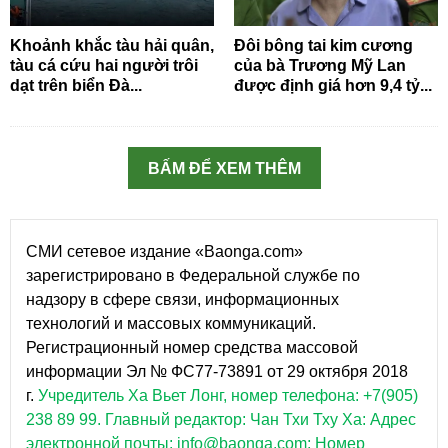
Khoảnh khắc tàu hải quân,
Đôi bông tai kim cương
tàu cá cứu hai người trôi
của bà Trương Mỹ Lan
dạt trên biển Đà...
được định giá hơn 9,4 tỷ...
BẤM ĐỂ XEM THÊM
СМИ сетевое издание «Baonga.com»
зарегистрировано в Федеральной службе по
надзору в сфере связи, информационных
технологий и массовых коммуникаций.
Регистрационный номер средства массовой
информации Эл № ФС77-73891 от 29 октября 2018
г.
Учредитель Ха Вьет Лонг, номер телефона: +7(905)
238 89 99.
Главный редактор: Чан Тхи Тху Ха: Адрес
электронной почты: info@baonga.com; Номер