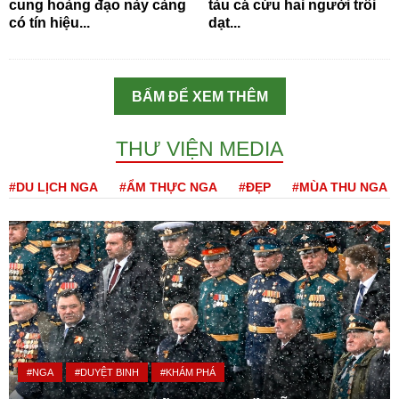
cung hoàng đạo này càng
tàu cá cứu hai người trôi
có tín hiệu...
dạt...
BẤM ĐỂ XEM THÊM
THƯ VIỆN MEDIA
#DU LỊCH NGA
#ẨM THỰC NGA
#ĐẸP
#MÙA THU NGA
#NGA
#DUYỆT BINH
#KHÁM PHÁ