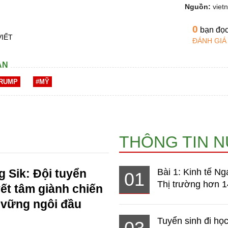
Nguồn:
viet
0
bạn đọ
VIẾT
ĐÁNH GIÁ
AN
TRUMP
#MỸ
THÔNG TIN 
 Sik: Đội tuyển
Bài 1: Kinh tế Ng
01
Thị trường hơn 1
ết tâm giành chiến
 vững ngôi đầu
Tuyển sinh đi học