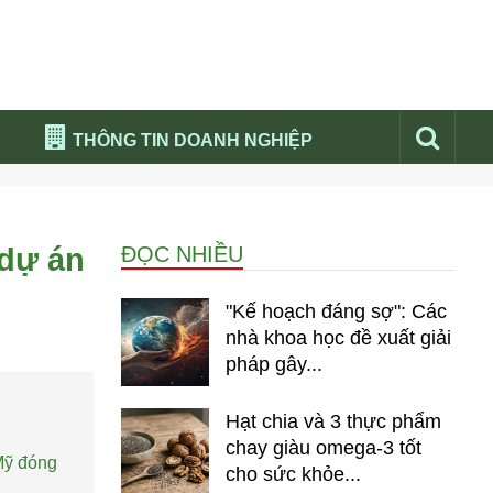
THÔNG TIN DOANH NGHIỆP
Đừng bỏ lỡ
Nổi bật báo nga
 dự án
ĐỌC NHIỀU
Thư viện media
Phân tích thị trường Nga 2026
"Kế hoạch đáng sợ": Các
nhà khoa học đề xuất giải
pháp gây...
Hạt chia và 3 thực phẩm
chay giàu omega-3 tốt
Mỹ đóng
cho sức khỏe...