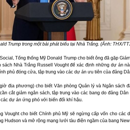
ld Trump trong một bài phát biểu tại Nhà Trắng. (Ảnh: THX/T
 Social, Tổng thống Mỹ Donald Trump cho biết ông đã gặp Giá
 sách Nhà Trắng Russell Vought để xác định những dự án nà
hính phủ đóng cửa, tập trung vào các dự án ưu tiên của đảng Dâ
(giờ địa phương) cho biết Văn phòng Quản lý và Ngân sách đ
 cần cắt giảm ngân sách, tập trung vào các bang do đảng Dân
các dự án ứng phó với biến đổi khí hậu.
ng Vought cho biết Chính phủ Mỹ sẽ ngừng cấp vốn cho các 
 Hudson và mở rộng mạng lưới tàu điện ngầm của bang New 