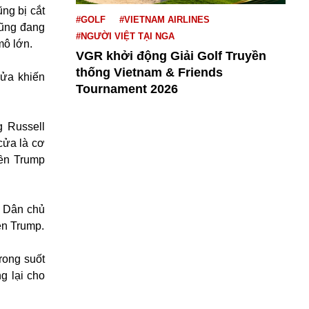
ng bị cắt
#GOLF
#VIETNAM AIRLINES
cũng đang
#NGƯỜI VIỆT TẠI NGA
mô lớn.
VGR khởi động Giải Golf Truyền
thống Vietnam & Friends
cửa khiến
Tournament 2026
 Russell
cửa là cơ
yền Trump
g Dân chủ
ền Trump.
rong suốt
g lại cho