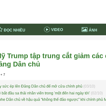
VIDEO
ĐỌC NHIỀU
ẢNH
in và ứng dụng
Tiêu điểm Covid-19
d-19 tại Nga
Thời sự
ỹ Trump tập trung cắt giảm các
n nước Nga
NABU EDUCATION
đảng Dân chủ
 nước Nga
Tử vi hàng ngày
 Nga - Việt Nam
Phân tích chính trị
+ 7
ây sức ép lên Đảng Dân chủ để mở cửa chính phủ
(03/10)
bắt đầu sa thải nhân viên trong 'một đến hai ngày tới'
(02/10)
he Dân chủ về hậu quả “không thể đảo ngược” khi chính phủ 