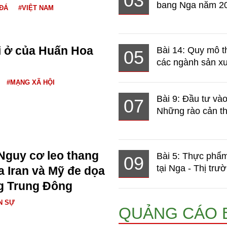
03
bang Nga năm 2
ĐÁ
#VIỆT NAM
i ở của Huấn Hoa
Bài 14: Quy mô t
05
các ngành sản xuấ
#MẠNG XÃ HỘI
Bài 9: Đầu tư và
07
Những rào cản th
Nguy cơ leo thang
Bài 5: Thực phẩm
09
tại Nga - Thị trườ
a Iran và Mỹ đe dọa
g Trung Đông
N SỰ
QUẢNG CÁO 