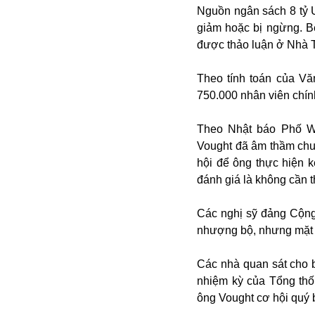
Nguồn ngân sách 8 tỷ 
giảm hoặc bị ngừng. B
được thảo luận ở Nhà T
Theo tính toán của V
750.000 nhân viên chính
Theo Nhật báo Phố W
Bói toán
Vought đã âm thầm chuẩ
Bóng đá
hội để ông thực hiện 
Bill Gates
đánh giá là không cần th
BĐS
Bí ẩn
Các nghị sỹ đảng Cộng
Bitcoin
nhượng bộ, nhưng mặt k
Bamboo Airways
Báo Nga có gì?
Các nhà quan sát cho 
Biển Đông
nhiệm kỳ của Tổng thố
Barrack Obama
ông Vought cơ hội quý 
Bắc Kinh