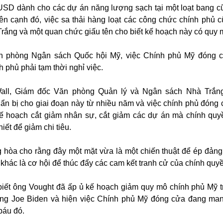
USD dành cho các dự án năng lượng sạch tại một loạt bang cũ
ên cạnh đó, việc sa thải hàng loạt các công chức chính phủ 
rắng và một quan chức giấu tên cho biết kế hoạch này có quy 
ăn phòng Ngân sách Quốc hội Mỹ, việc Chính phủ Mỹ đóng 
 phủ phải tạm thời nghỉ việc.
all, Giám đốc Văn phòng Quản lý và Ngân sách Nhà Trắng
n bị cho giai đoạn này từ nhiều năm và việc chính phủ đóng 
kế hoạch cắt giảm nhân sự, cắt giảm các dự án mà chính qu
iết để giảm chi tiêu.
 hòa cho rằng đây một mặt vừa là một chiến thuật để ép đản
hác là cơ hội để thúc đẩy các cam kết tranh cử của chính quy
biết ông Vought đã ấp ủ kế hoạch giảm quy mô chính phủ Mỹ t
ng Joe Biden và hiện việc Chính phủ Mỹ đóng cửa đang man
báu đó.