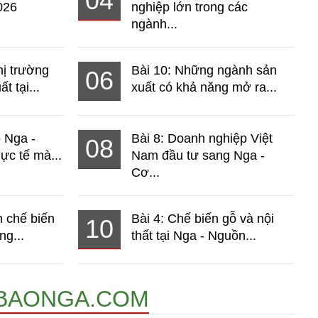
04
026
nghiệp lớn trong các
ngành...
hị trường
Bài 10: Những ngành sản
06
t tại...
xuất có khả năng mở ra...
o Nga -
Bài 8: Doanh nghiệp Việt
08
ực tế mà...
Nam đầu tư sang Nga -
Cơ...
 chế biến
Bài 4: Chế biến gỗ và nội
10
ng...
thất tại Nga - Nguồn...
BAONGA.COM