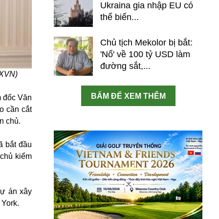
Ukraina gia nhập EU có
thể biến...
Chủ tịch Mekolor bị bắt:
'Nổ' về 100 tỷ USD làm
đường sắt,...
TXVN)
BẤM ĐỂ XEM THÊM
m đốc Văn
o cần cắt
n chủ.
ã bắt đầu
 chủ kiểm
dự án xây
York.