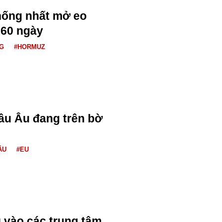
hống nhất mở eo
 60 ngày
G
#HORMUZ
âu Âu đang trên bờ
ÂU
#EU
 vào các trung tâm