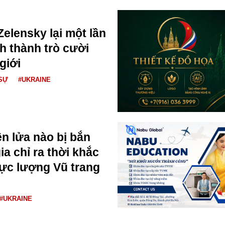
Zelensky lại một lần
h thành trò cười
giới
SỰ
#UKRAINE
n lửa nào bị bắn
a chỉ ra thời khắc
ực lượng Vũ trang
#UKRAINE