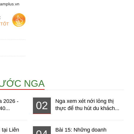
namplus.vn
c
 TỐT
NƯỚC NGA
a 2026 -
Nga xem xét nới lỏng thị
02
40...
thực để thu hút du khách...
 tại Liên
Bài 15: Những doanh