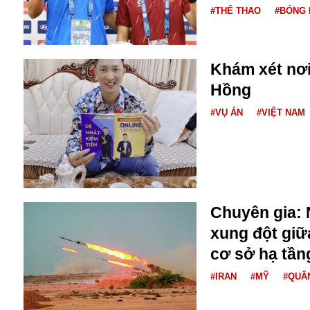
Bulagria
#THỂ THAO
#BÓNG 
Crimea
Khám xét nơ
Chính trị
Hồng
Công nghệ
#VỤ ÁN
#VIỆT NAM
Chuyện hay
Chuyện lạ
Cuộc sống quanh ta
Casino
Chiến tranh thương mại
Chi hội phụ nữ TTTM Mátxcơva
Chuyên gia: 
Chính trị Nga
Chợ Vòm
xung đột giữ
Cảnh sát
cơ sở hạ tần
Cấm bay
#IRAN
#MỸ
#QUÂ
Cao tốc
Canada