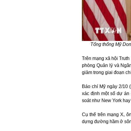
Alibaba
Angela Merkel
Aeroflot
ASEAN
Argentina
Ai
Tổng thống Mỹ Dona
Azovstal
Trên mạng xã hội Truth
phòng Quản lý và Ngân
giảm trong giai đoạn c
Báo chí Mỹ ngày 2/10 
xác định một số dự án
soát như New York hay 
Cụ thể trên mạng X, ô
dựng đường hầm ở sông