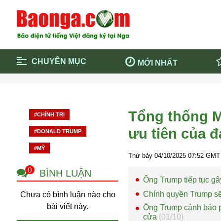
CHUYÊN MỤC
MỚI NHẤT
Trang chủ
Blockcha
Điểm tin chính
Dịch Covi
Tổng thống M
#CHÍNH TRỊ
Cộng đồng
Thông ti
ưu tiên của 
#DONALD TRUMP
Cuộc sống quanh ta
Khám phá
#MỸ
Quảng cáo
Chính trị
Thứ bảy 04/10/2025
07:52
GMT 
0
BÌNH LUẬN
Ông Trump tiếp tục g
Chính quyền Trump sẽ 
Chưa có bình luận nào cho
bài viết này.
Ông Trump cảnh báo p
cửa
(01/10)