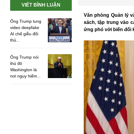
VIẾT BÌNH LUẬN
Văn phòng Quản lý v
Ông Trump tung
sách, tập trung vào
video deepfake
ứng phó với biến đổi 
AI chế giễu đối
thủ...
Ông Trump nói
thủ đô
Washington là
nơi nguy hiểm...
An ninh
Anh
Australia
Amazon
Army Games
Apple