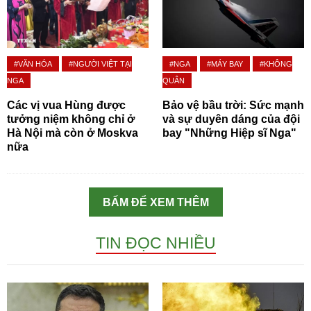
#VĂN HÓA
#NGƯỜI VIỆT TẠI
#NGA
#MÁY BAY
#KHÔNG
NGA
QUÂN
Các vị vua Hùng được
Bảo vệ bầu trời: Sức mạnh
tưởng niệm không chỉ ở
và sự duyên dáng của đội
Hà Nội mà còn ở Moskva
bay "Những Hiệp sĩ Nga"
nữa
BẤM ĐỂ XEM THÊM
TIN ĐỌC NHIỀU