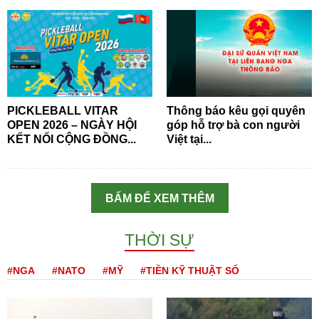
PICKLEBALL VITAR
Thông báo kêu gọi quyên
OPEN 2026 – NGÀY HỘI
góp hỗ trợ bà con người
KẾT NỐI CỘNG ĐỒNG...
Việt tại...
BẤM ĐỂ XEM THÊM
THỜI SỰ
#NGA
#NATO
#MỸ
#TIỀN KỸ THUẬT SỐ