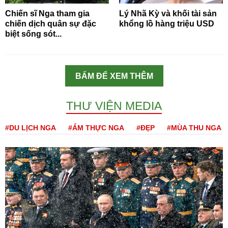
Chiến sĩ Nga tham gia
Lý Nhã Kỳ và khối tài sản
chiến dịch quân sự đặc
khổng lồ hàng triệu USD
biệt sống sót...
BẤM ĐỂ XEM THÊM
THƯ VIỆN MEDIA
#DU LỊCH NGA
#ẨM THỰC NGA
#ĐẸP
#MÙA THU NGA