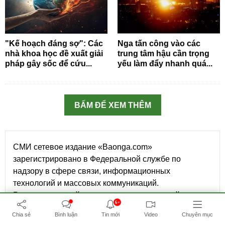
"Kế hoạch đáng sợ": Các
Nga tấn công vào các
nhà khoa học đề xuất giải
trung tâm hậu cần trọng
pháp gây sốc để cứu...
yếu làm đẩy nhanh quá...
BẤM ĐỂ XEM THÊM
СМИ сетевое издание «Baonga.com»
зарегистрировано в Федеральной службе по
надзору в сфере связи, информационных
технологий и массовых коммуникаций.
Регистрационный номер средства массовой
6+
информации Эл № ФС77-73891 от 29 октября 2018
Chia sẻ
Bình luận
Tin mới
Video
Chuyên mục
г.
Учредитель Ха Вьет Лонг, номер телефона: +7(905)