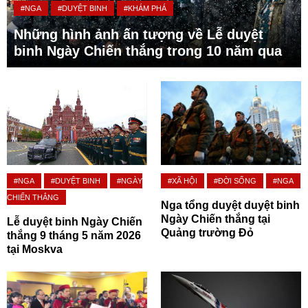
#NGA
#DUYỆT BINH
#KHÁM PHÁ
Những hình ảnh ấn tượng về Lễ duyệt
binh Ngày Chiến thắng trong 10 năm qua
#NGA
#DUYỆT BINH
#NGÀY
#XÃ HỘI
#ĐỜI SỐNG
#NGA
CHIẾN THẮNG
Nga tổng duyệt duyệt binh
Ngày Chiến thắng tại
Lễ duyệt binh Ngày Chiến
Quảng trường Đỏ
thắng 9 tháng 5 năm 2026
tại Moskva