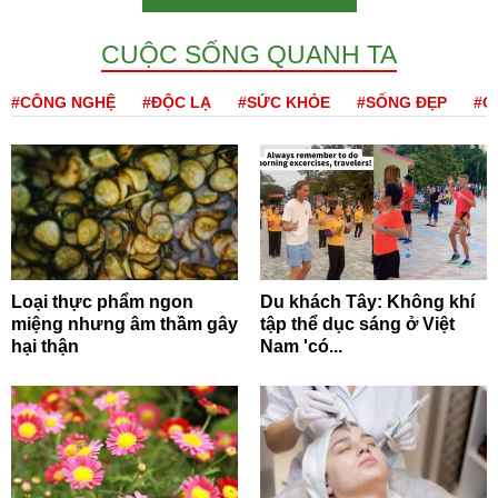
CUỘC SỐNG QUANH TA
#CÔNG NGHỆ
#ĐỘC LẠ
#SỨC KHỎE
#SỐNG ĐẸP
#Q
Loại thực phẩm ngon
Du khách Tây: Không khí
miệng nhưng âm thầm gây
tập thể dục sáng ở Việt
hại thận
Nam 'có...