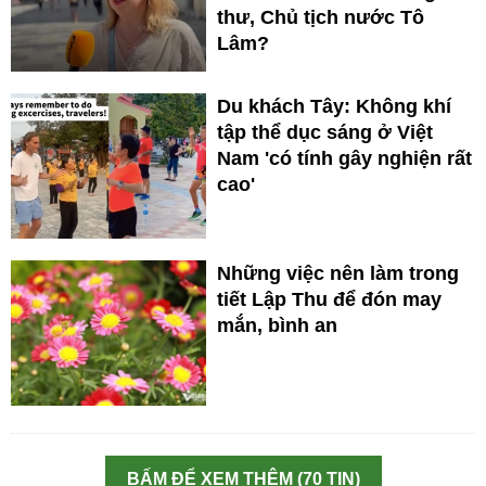
thư, Chủ tịch nước Tô
Lâm?
Du khách Tây: Không khí
tập thể dục sáng ở Việt
Nam 'có tính gây nghiện rất
cao'
Những việc nên làm trong
tiết Lập Thu để đón may
mắn, bình an
BẤM ĐỂ XEM THÊM (70 TIN)