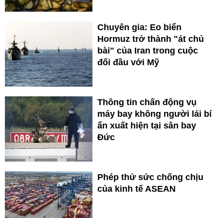
Chuyên gia: Eo biển
Hormuz trở thành "át chủ
bài" của Iran trong cuộc
đối đầu với Mỹ
Thông tin chấn động vụ
máy bay không người lái bí
ẩn xuất hiện tại sân bay
Đức
Phép thử sức chống chịu
của kinh tế ASEAN