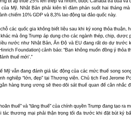
từng bị áp thuế 25% lên thép và nhôm, buộc Canada trả đũa và 
 của Mỹ. Nhật Bản phải kiên trì đàm phán suốt hai tháng m
gành chiếm 10% GDP và 8,3% lao động tại đảo quốc này.
chỗ các quốc gia không biết liệu sau khi ký xong thỏa thuận, h
uế khác mà ông Trump áp dụng cho các ngành thép, chip, dược
hiều nước như Nhật Bản, Ấn Độ và EU đang rất do dự trước kh
(Hinrich Foundation) cảnh báo: “Bạn không muốn đồng ý thỏa 
‘đánh thuế mới’.”
 tế Mỹ vẫn đang đánh giá tác động của các mức thuế song song
nh nghiệp “lớn, đẹp” tại Thượng viện. Chủ tịch Fed Jerome P
ân hàng trung ương sẽ theo dõi sát thuế quan để cân nhắc đ
“hoãn thuế” và “tăng thuế” của chính quyền Trump đang tạo ra m
 tác thương mại phải thận trọng tối đa trước khi đặt bút ký bấ