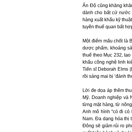
Campuchia
Ấn Độ cũng khăng khăn
Chính phủ
dành cho bất cứ nước n
Chính sách
hàng xuất khẩu kỹ thuật
Covid-19
tuyên thuế quan bất hợ
Cổ phiếu
Cuốn sách
Donald Trump
Một điểm mấu chốt là 
Công dân
Du lịch Nga
dược phẩm, khoáng sản
Chống dịch
Du lịch
thuế theo Mục 232, tạo
Cuộc sống
Du học
khẩu công nghệ linh ki
Cà phê
Du học Tâm Phong
Tiến sĩ Deborah Elms 
Camera
Donbass
rồi sáng mai bị ‘đánh th
Công nghiệp
Diễn viên
Covid-19 tại Nga
Elon Musk
Dubai
Lời đe dọa áp thêm th
Chiến tranh lạnh
Emmanuel Macron
Do thái
Mỹ. Doanh nghiệp và N
CIA
Estonia
Doanh nghiệp
từng mặt hàng, từ nông 
ECOWAS
Dạy con
Anh mô hình “có đi có 
Du khách Nga
Nam. Đa dạng hóa thị 
Du học sinh
Đông sẽ giảm rủi ro ph