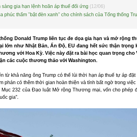
 sàng gia hạn lệnh hoãn áp thuế đối ứng
(12/06)
 phúc thẩm ''bật đèn xanh'' cho chính sách của Tổng thống T
thống Donald Trump liên tục đe dọa gia hạn và mở rộng t
ại lớn như Nhật Bản, Ấn Độ, EU đang hết sức thận trọng 
ương với Hoa Kỳ. Việc này đặt ra bài học quan trọng cho
cận các cuộc thương thảo với Washington.
n từ khả năng ông Trump có thể lùi thời hạn áp thuế tự áp đặt 
 phán có thêm thời gian hoàn thiện và tính bất ngờ trong việc 
i Mục 232 của Đạo luật Mở rộng Thương mại, vốn cho phép 
uốc gia”.