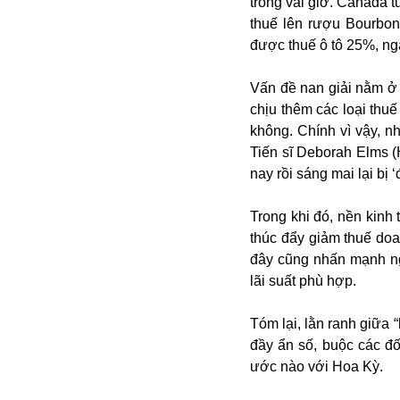
trong vài giờ. Canada 
Buôn bán ở Nga
thuế lên rượu Bourbon
Bộ Quốc phòng
được thuế ô tô 25%, n
Bác Hồ
Bộ Y tế
Vấn đề nan giải nằm ở 
Bão tuyết
chịu thêm các loại th
Bệnh viện
không. Chính vì vậy, n
Bản quyền
Tiến sĩ Deborah Elms 
Bảo tàng
nay rồi sáng mai lại bị 
Blockchain
Bộ Ngoại giao
Trong khi đó, nền kinh
Bình Dương
thúc đẩy giảm thuế doa
Biển Đen
đây cũng nhấn mạnh ng
Boeing
lãi suất phù hợp.
Bình Định
Bulgaria
Tóm lại, lằn ranh giữa 
Biến chủng
đầy ẩn số, buộc các đối
Baikal
ước nào với Hoa Kỳ.
Bakhmut