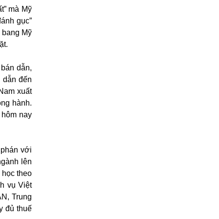
ất” mà Mỹ
đánh gục”
ên bang Mỹ
ặt.
 bán dẫn,
o dẫn đến
 Nam xuất
ong hành.
n hôm nay
 phán với
ngành lên
ể học theo
h vụ Việt
AN, Trung
y đủ thuế