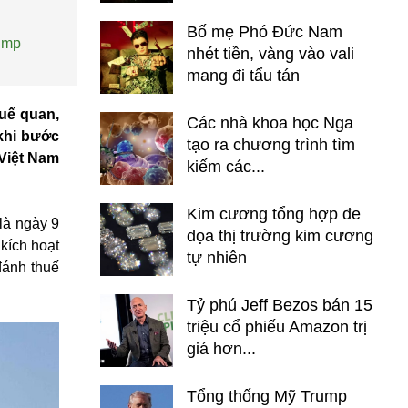
Bố mẹ Phó Đức Nam
rump
nhét tiền, vàng vào vali
mang đi tẩu tán
huế quan,
Các nhà khoa học Nga
khi bước
tạo ra chương trình tìm
 Việt Nam
kiếm các...
Kim cương tổng hợp đe
là ngày 9
dọa thị trường kim cương
kích hoạt
tự nhiên
đánh thuế
Tỷ phú Jeff Bezos bán 15
triệu cổ phiếu Amazon trị
giá hơn...
Tổng thống Mỹ Trump