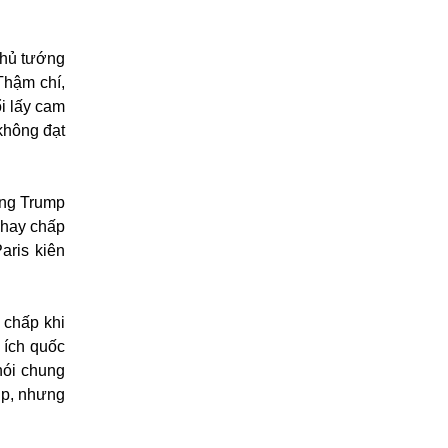
Thủ tướng
Thậm chí,
i lấy cam
không đạt
ông Trump
 hay chấp
aris kiên
 chấp khi
 ích quốc
nói chung
hip, nhưng