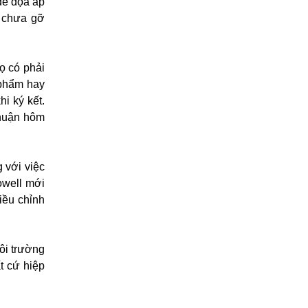
đe dọa áp
à chưa gỡ
ọ có phải
 phẩm hay
i ký kết.
thuận hôm
 với việc
owell mới
iều chỉnh
ôi trường
t cứ hiệp