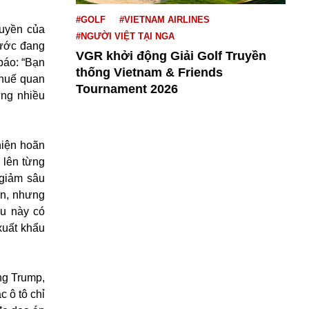
#GOLF
#VIETNAM AIRLINES
quyền của
#NGƯỜI VIỆT TẠI NGA
nước đang
VGR khởi động Giải Golf Truyền
báo: “Bạn
thống Vietnam & Friends
thuế quan
Tournament 2026
ưng nhiều
hiện hoãn
 lên từng
 giảm sâu
ơn, nhưng
ều này có
xuất khẩu
ng Trump,
c ô tô chỉ