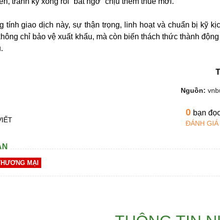
ến, tránh ký xong rồi “bất ngờ” chịu thêm thuế mới.
 tính giao dịch này, sự thận trọng, linh hoạt và chuẩn bị kỹ k
không chỉ bảo vệ xuất khẩu, mà còn biến thách thức thành động
.
Nguồn:
vnb
0
bạn đọ
VIẾT
ĐÁNH GIÁ
AN
THƯƠNG MẠI