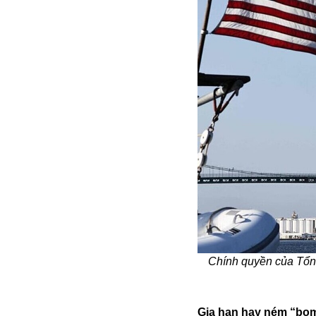
Alibaba
Angela Merkel
Aeroflot
ASEAN
Argentina
Ai
Azovstal
Chính quyền của Tổng
Gia hạn hay ném “bo