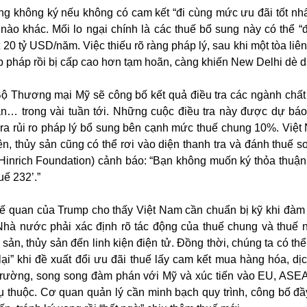
g không ký nếu không có cam kết “đi cùng mức ưu đãi tốt nh
ào khác. Mối lo ngại chính là các thuế bổ sung này có thể “
 20 tỷ USD/năm. Việc thiếu rõ ràng pháp lý, sau khi một tòa li
p pháp rồi bị cấp cao hơn tạm hoãn, càng khiến New Delhi dè d
Bộ Thương mại Mỹ sẽ công bố kết quả điều tra các ngành chất
… trong vài tuần tới. Những cuộc điều tra này được dự bá
 ra rủi ro pháp lý bổ sung bên cạnh mức thuế chung 10%. Việt
ện, thủy sản cũng có thể rơi vào diện thanh tra và đánh thuế s
(Hinrich Foundation) cảnh báo: “Bạn không muốn ký thỏa thuậ
uế 232’.”
uế quan của Trump cho thấy Việt Nam cần chuẩn bị kỹ khi đàm
hà nước phải xác định rõ tác động của thuế chung và thuế 
sản, thủy sản đến linh kiện điện tử. Đồng thời, chúng ta có th
lại” khi đề xuất đổi ưu đãi thuế lấy cam kết mua hàng hóa, dịc
trường, song song đàm phán với Mỹ và xúc tiến vào EU, ASE
ụ thuộc. Cơ quan quản lý cần minh bạch quy trình, công bố đầ