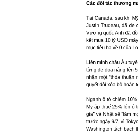
Bulagria
Các đối tác thương mạ
Tại Canada, sau khi Mỹ
Justin Trudeau, đã đe
Crimea
Vương quốc Anh đã đồng
Chính trị
kết mua 10 tỷ USD máy
Công nghệ
mục tiêu hạ về 0 của L
Chuyện hay
Chuyện lạ
Liên minh châu Âu tuyê
Cuộc sống quanh ta
từng đe dọa nâng lên 5
Casino
nhận một “thỏa thuận n
Chiến tranh thương mại
quyết đòi xóa bỏ hoàn 
Chi hội phụ nữ TTTM Mátxcơva
Chính trị Nga
Ngành ô tô chiếm 10% 
Chợ Vòm
Mỹ áp thuế 25% lên ô t
Cảnh sát
gia” và Nhật sẽ “làm m
Cấm bay
trước ngày 9/7, vì Toky
Cao tốc
Washington tách bạch t
Canada