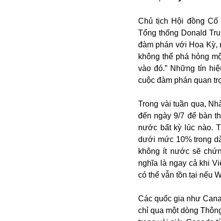
Chủ tịch Hội đồng Cố 
Tổng thống Donald Tru
đàm phán với Hoa Kỳ, n
không thể phá hỏng mộ
vào đó.” Những tín hiệ
cuộc đàm phán quan trọn
Bói toán
Trong vài tuần qua, Nhà
Bóng đá
đến ngày 9/7 để bàn t
Bill Gates
nước bất kỳ lúc nào. 
BĐS
dưới mức 10% trong dà
Bí ẩn
không ít nước sẽ chứn
Bitcoin
nghĩa là ngay cả khi 
Bamboo Airways
có thể vẫn tồn tại nếu 
Báo Nga có gì?
Biển Đông
Các quốc gia như Canad
Barrack Obama
chỉ qua một dòng Thông 
Bắc Kinh