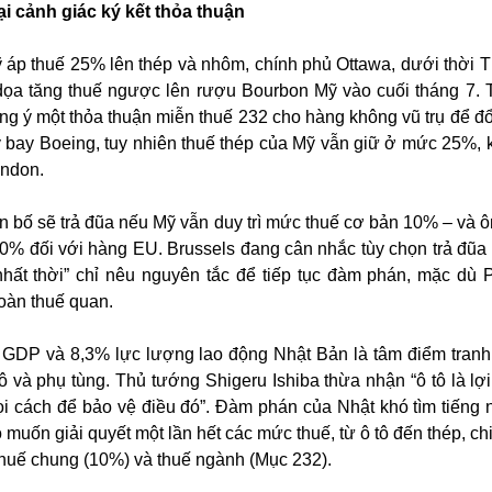
i cảnh giác ký kết thỏa thuận
 áp thuế 25% lên thép và nhôm, chính phủ Ottawa, dưới thời 
 dọa tăng thuế ngược lên rượu Bourbon Mỹ vào cuối tháng 7. 
 ý một thỏa thuận miễn thuế 232 cho hàng không vũ trụ để đổ
 bay Boeing, tuy nhiên thuế thép của Mỹ vẫn giữ ở mức 25%, 
ondon.
n bố sẽ trả đũa nếu Mỹ vẫn duy trì mức thuế cơ bản 10% – và 
0% đối với hàng EU. Brussels đang cân nhắc tùy chọn trả đũa
hất thời” chỉ nêu nguyên tắc để tiếp tục đàm phán, mặc dù P
toàn thuế quan.
GDP và 8,3% lực lượng lao động Nhật Bản là tâm điểm tranh
ô và phụ tùng. Thủ tướng Shigeru Ishiba thừa nhận “ô tô là lợi
ọi cách để bảo vệ điều đó”. Đàm phán của Nhật khó tìm tiếng 
o muốn giải quyết một lần hết các mức thuế, từ ô tô đến thép, c
huế chung (10%) và thuế ngành (Mục 232).