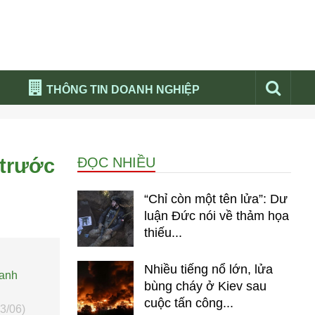
THÔNG TIN DOANH NGHIỆP
Đừng bỏ lỡ
Nổi bật báo nga
 trước
ĐỌC NHIỀU
Thư viện media
Phân tích thị trường Nga 2026
“Chỉ còn một tên lửa”: Dư
luận Đức nói về thảm họa
thiếu...
Nhiều tiếng nổ lớn, lửa
oanh
bùng cháy ở Kiev sau
cuộc tấn công...
13/06)