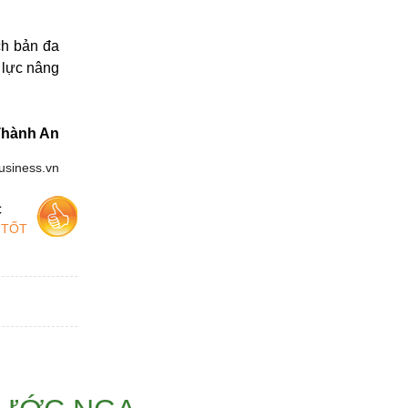
ịch bản đa
 lực nâng
Thành An
usiness.vn
c
 TỐT