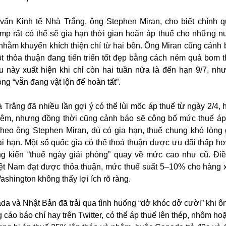
vấn Kinh tế Nhà Trắng, ông Stephen Miran, cho biết chính 
mp rất có thể sẽ gia hạn thời gian hoãn áp thuế cho những 
hằm khuyến khích thiện chí từ hai bên. Ông Miran cũng cảnh 
t thỏa thuận đang tiến triển tốt đẹp bằng cách ném quả bom 
u này xuất hiện khi chỉ còn hai tuần nữa là đến hạn 9/7, nh
g “vẫn đang vật lộn để hoàn tất”.
 Trắng đã nhiều lần gợi ý có thể lùi mốc áp thuế từ ngày 2/4, 
hêm, nhưng đồng thời cũng cảnh báo sẽ công bố mức thuế áp
Theo ông Stephen Miran, dù có gia hạn, thuế chung khó lòng
i hạn. Một số quốc gia có thể thoả thuận được ưu đãi thấp h
g kiến “thuế ngày giải phóng” quay về mức cao như cũ. Đi
Việt Nam đạt được thỏa thuận, mức thuế suất 5–10% cho hàng 
Washington không thấy lợi ích rõ ràng.
a và Nhật Bản đã trải qua tình huống “dở khóc dở cười” khi ô
cáo báo chí hay trên Twitter, có thể áp thuế lên thép, nhôm hoặ