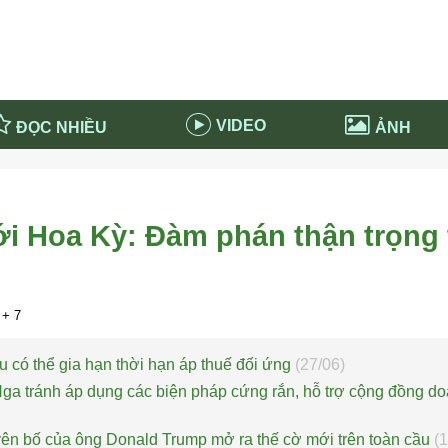
VIDEO
ĐỌC NHIỀU
ẢNH
in và ứng dụng
Tiêu điểm Covid-19
d-19 tại Nga
Thời sự
ới Hoa Kỳ: Đàm phán thận trọng
n nước Nga
NABU EDUCATION
 nước Nga
Tử vi hàng ngày
 Nga - Việt Nam
Phân tích chính trị
+ 7
ệu có thể gia hạn thời hạn áp thuế đối ứng
(27/06)
ga tránh áp dụng các biện pháp cứng rắn, hỗ trợ cộng đồng d
yên bố của ông Donald Trump mở ra thế cờ mới trên toàn cầu
(