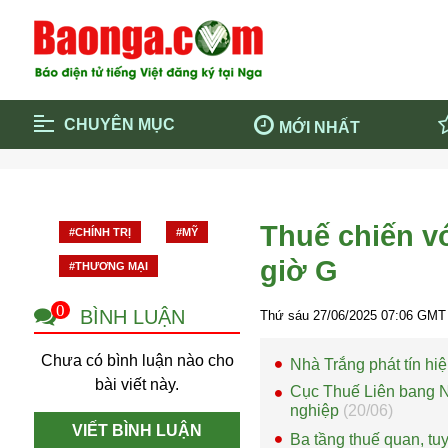
CHUYÊN MỤC
MỚI NHẤT
Trang chủ
Blockcha
Điểm tin chính
Dịch Covi
Thuế chiến v
#CHÍNH TRỊ
#MỸ
Cộng đồng
Thông ti
giờ G
#THƯƠNG MẠI
Cuộc sống quanh ta
Khám phá
Quảng cáo
Chính trị
0
BÌNH LUẬN
Thứ sáu 27/06/2025
07:06
GMT 
Chưa có bình luận nào cho
Nhà Trắng phát tín hi
bài viết này.
Cục Thuế Liên bang N
nghiệp
(20/06)
VIẾT BÌNH LUẬN
Ba tầng thuế quan, tu