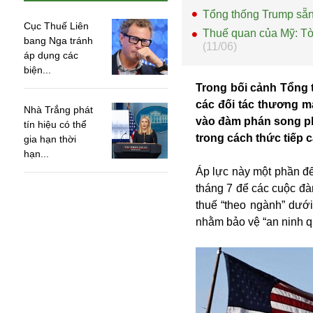
Tổng thống Trump sẵn
Cục Thuế Liên
Thuế quan của Mỹ: Tòa
bang Nga tránh
(11/06)
áp dụng các
biện...
Trong bối cảnh Tổng 
các đối tác thương m
Nhà Trắng phát
vào đàm phán song ph
tín hiệu có thể
trong cách thức tiếp 
gia hạn thời
hạn...
Áp lực này một phần đế
tháng 7 để các cuộc đàm
thuế “theo ngành” dướ
An ninh
nhằm bảo vệ “an ninh q
Anh
Australia
Amazon
Army Games
Apple