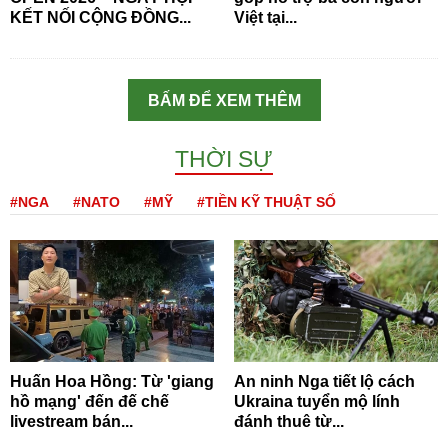
KẾT NỐI CỘNG ĐỒNG...
Việt tại...
BẤM ĐỂ XEM THÊM
THỜI SỰ
#NGA
#NATO
#MỸ
#TIỀN KỸ THUẬT SỐ
Huấn Hoa Hồng: Từ 'giang
An ninh Nga tiết lộ cách
hồ mạng' đến đế chế
Ukraina tuyển mộ lính
livestream bán...
đánh thuê từ...