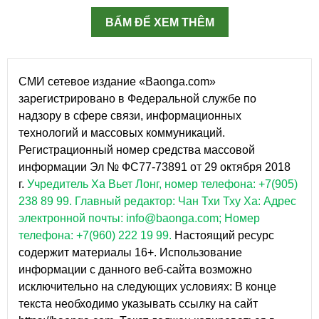
BẤM ĐỂ XEM THÊM
СМИ сетевое издание «Baonga.com»
зарегистрировано в Федеральной службе по
надзору в сфере связи, информационных
технологий и массовых коммуникаций.
Регистрационный номер средства массовой
информации Эл № ФС77-73891 от 29 октября 2018
г.
Учредитель Ха Вьет Лонг, номер телефона: +7(905)
238 89 99.
Главный редактор: Чан Тхи Тху Ха: Адрес
электронной почты: info@baonga.com; Номер
телефона: +7(960) 222 19 99.
Настоящий ресурс
содержит материалы 16+. Использование
информации с данного веб-сайта возможно
исключительно на следующих условиях: В конце
текста необходимо указывать ссылку на сайт