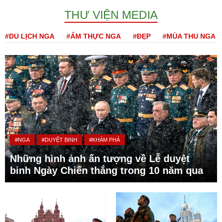
THƯ VIỆN MEDIA
#DU LỊCH NGA
#ẨM THỰC NGA
#ĐẸP
#MÙA THU NGA
#NGA
#DUYỆT BINH
#KHÁM PHÁ
Những hình ảnh ấn tượng về Lễ duyệt
binh Ngày Chiến thắng trong 10 năm qua