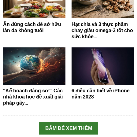
Ăn đúng cách để sở hữu
Hạt chia và 3 thực phẩm
làn da không tuổi
chay giàu omega-3 tốt cho
sức khỏe...
"Kế hoạch đáng sợ": Các
6 điều cần biết về iPhone
nhà khoa học đề xuất giải
năm 2028
pháp gây...
BẤM ĐỂ XEM THÊM