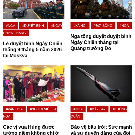
#NGA
#DUYỆT BINH
#NGÀY
#XÃ HỘI
#ĐỜI SỐNG
#NGA
CHIẾN THẮNG
Nga tổng duyệt duyệt binh
Ngày Chiến thắng tại
Lễ duyệt binh Ngày Chiến
Quảng trường Đỏ
thắng 9 tháng 5 năm 2026
tại Moskva
#VĂN HÓA
#NGƯỜI VIỆT TẠI
#NGA
#MÁY BAY
#KHÔNG
NGA
QUÂN
Các vị vua Hùng được
Bảo vệ bầu trời: Sức mạnh
tưởng niệm không chỉ ở
và sự duyên dáng của đội