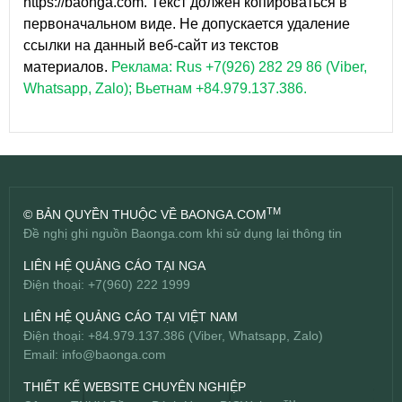
https://baonga.com. Текст должен копироваться в
первоначальном виде. Не допускается удаление
ссылки на данный веб-сайт из текстов
материалов.
Реклама: Rus +7(926) 282 29 86 (Viber,
Whatsapp, Zalo); Вьетнам +84.979.137.386.
TM
© BẢN QUYỀN THUỘC VỀ BAONGA.COM
Đề nghị ghi nguồn Baonga.com khi sử dụng lại thông tin
LIÊN HỆ QUẢNG CÁO TẠI NGA
Điện thoại: +7(960) 222 1999
LIÊN HỆ QUẢNG CÁO TẠI VIỆT NAM
Điện thoại: +84.979.137.386 (Viber, Whatsapp, Zalo)
Email:
info@baonga.com
THIẾT KẾ WEBSITE CHUYÊN NGHIỆP