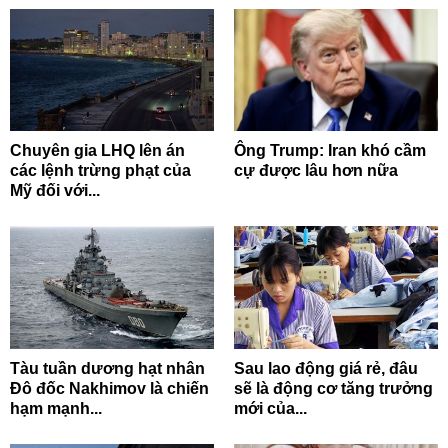
Chuyên gia LHQ lên án
Ông Trump: Iran khó cầm
các lệnh trừng phạt của
cự được lâu hơn nữa
Mỹ đối với...
Tàu tuần dương hạt nhân
Sau lao động giá rẻ, đâu
Đô đốc Nakhimov là chiến
sẽ là động cơ tăng trưởng
hạm mạnh...
mới của...