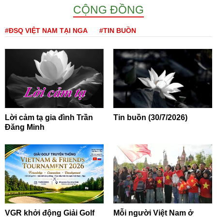
CỘNG ĐỒNG
#ĐSQ VIỆT NAM TẠI NGA
#TIN BUỒN
Lời cảm tạ gia đình Trần
Tin buồn (30/7/2026)
Đăng Minh
VGR khởi động Giải Golf
Mỗi người Việt Nam ở