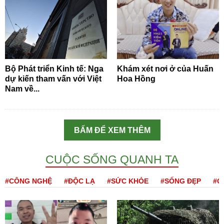
Bộ Phát triển Kinh tế: Nga
Khám xét nơi ở của Huấn
dự kiến tham vấn với Việt
Hoa Hồng
Nam về...
BẤM ĐỂ XEM THÊM
CUỘC SỐNG QUANH TA
#CÔNG NGHỆ
#ĐỘC LẠ
#SỨC KHỎE
#SỐNG ĐẸP
#Q