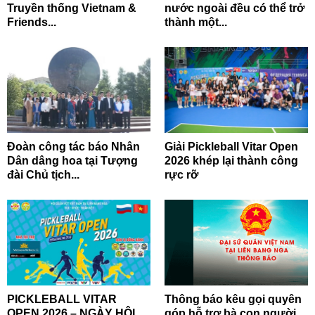
Truyền thống Vietnam &
nước ngoài đều có thể trở
Friends...
thành một...
Đoàn công tác báo Nhân
Giải Pickleball Vitar Open
Dân dâng hoa tại Tượng
2026 khép lại thành công
đài Chủ tịch...
rực rỡ
PICKLEBALL VITAR
Thông báo kêu gọi quyên
OPEN 2026 – NGÀY HỘI
góp hỗ trợ bà con người