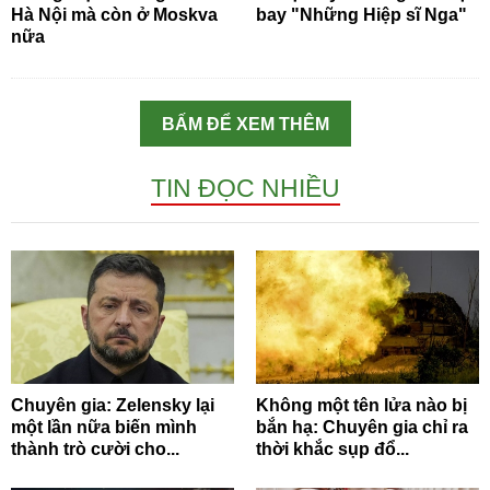
Hà Nội mà còn ở Moskva
bay "Những Hiệp sĩ Nga"
nữa
BẤM ĐỂ XEM THÊM
TIN ĐỌC NHIỀU
Chuyên gia: Zelensky lại
Không một tên lửa nào bị
một lần nữa biến mình
bắn hạ: Chuyên gia chỉ ra
thành trò cười cho...
thời khắc sụp đổ...