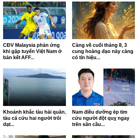
CĐV Malaysia phản ứng
Càng về cuối tháng 8, 3
khi gặp tuyển Việt Nam ở
cung hoàng đạo này càng
bán kết AFF...
có tín hiệu...
Khoảnh khắc tàu hải quân,
Nam điều dưỡng ép tim
tàu cá cứu hai người trôi
cứu người đột quỵ ngay
dạt...
trên sân cầu...