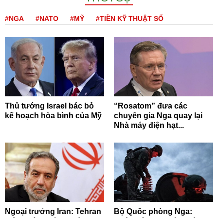
#NGA
#NATO
#MỸ
#TIỀN KỸ THUẬT SỐ
Thủ tướng Israel bác bỏ
“Rosatom” đưa các
kế hoạch hòa bình của Mỹ
chuyên gia Nga quay lại
Nhà máy điện hạt...
Ngoại trưởng Iran: Tehran
Bộ Quốc phòng Nga: