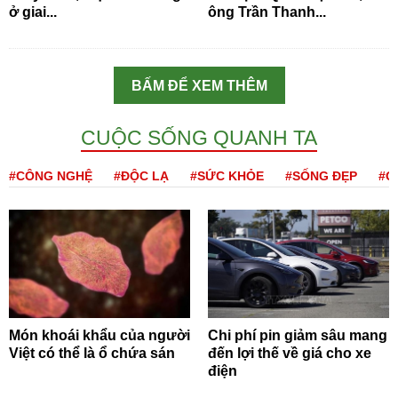
ở giai...
ông Trần Thanh...
BẤM ĐỂ XEM THÊM
CUỘC SỐNG QUANH TA
#CÔNG NGHỆ
#ĐỘC LẠ
#SỨC KHỎE
#SỐNG ĐẸP
#Q
Món khoái khẩu của người
Chi phí pin giảm sâu mang
Việt có thể là ổ chứa sán
đến lợi thế về giá cho xe
điện