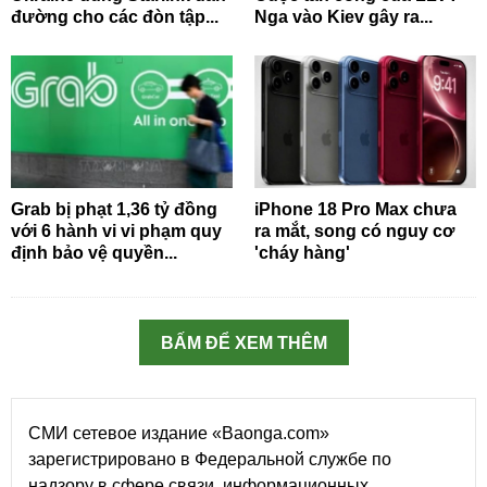
đường cho các đòn tập...
Nga vào Kiev gây ra...
Grab bị phạt 1,36 tỷ đồng
iPhone 18 Pro Max chưa
với 6 hành vi vi phạm quy
ra mắt, song có nguy cơ
định bảo vệ quyền...
'cháy hàng'
BẤM ĐỂ XEM THÊM
СМИ сетевое издание «Baonga.com»
зарегистрировано в Федеральной службе по
надзору в сфере связи, информационных