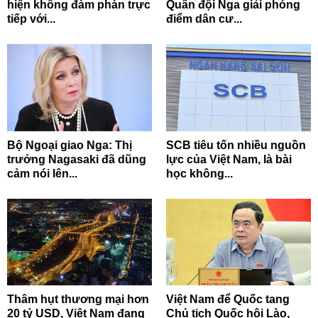
hiện không đàm phán trực
Quân đội Nga giải phóng
tiếp với...
điểm dân cư...
Bộ Ngoại giao Nga: Thị
SCB tiêu tốn nhiều nguồn
trưởng Nagasaki đã dũng
lực của Việt Nam, là bài
cảm nói lên...
học không...
Thâm hụt thương mại hơn
Việt Nam để Quốc tang
20 tỷ USD, Việt Nam đang
Chủ tịch Quốc hội Lào,