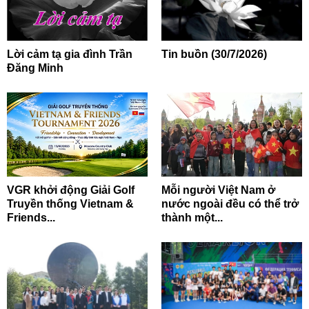
Lời cảm tạ gia đình Trần
Tin buồn (30/7/2026)
Đăng Minh
VGR khởi động Giải Golf
Mỗi người Việt Nam ở
Truyền thống Vietnam &
nước ngoài đều có thể trở
Friends...
thành một...