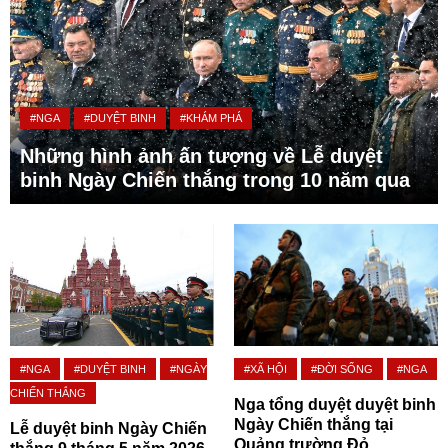
#NGA
#DUYỆT BINH
#KHÁM PHÁ
Những hình ảnh ấn tượng về Lễ duyệt
binh Ngày Chiến thắng trong 10 năm qua
#NGA
#DUYỆT BINH
#NGÀY
#XÃ HỘI
#ĐỜI SỐNG
#NGA
CHIẾN THẮNG
Nga tổng duyệt duyệt binh
Ngày Chiến thắng tại
Lễ duyệt binh Ngày Chiến
Quảng trường Đỏ