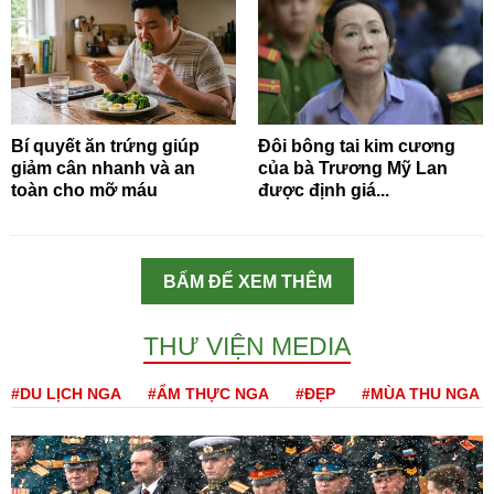
Bí quyết ăn trứng giúp
Đôi bông tai kim cương
giảm cân nhanh và an
của bà Trương Mỹ Lan
toàn cho mỡ máu
được định giá...
BẤM ĐỂ XEM THÊM
THƯ VIỆN MEDIA
#DU LỊCH NGA
#ẨM THỰC NGA
#ĐẸP
#MÙA THU NGA