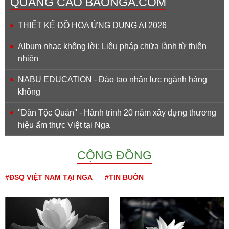
QUẢNG CÁO BAONGA.COM
THIẾT KẾ ĐỒ HỌA ỨNG DỤNG AI 2026
Album nhạc không lời: Liệu pháp chữa lành từ thiên
nhiên
NABU EDUCATION - Đào tạo nhân lực ngành hàng
không
''Dân Tộc Quán'' - Hành trình 20 năm xây dựng thương
hiệu ẩm thực Việt tại Nga
CỘNG ĐỒNG
#ĐSQ VIỆT NAM TẠI NGA
#TIN BUỒN