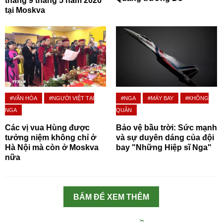
thắng 9 tháng 5 năm 2026
tại Moskva
#VĂN HÓA
#NGƯỜI VIỆT TẠI
#NGA
#MÁY BAY
#KHÔNG
NGA
QUÂN
Các vị vua Hùng được
Bảo vệ bầu trời: Sức mạnh
tưởng niệm không chỉ ở
và sự duyên dáng của đội
Hà Nội mà còn ở Moskva
bay "Những Hiệp sĩ Nga"
nữa
BẤM ĐỂ XEM THÊM