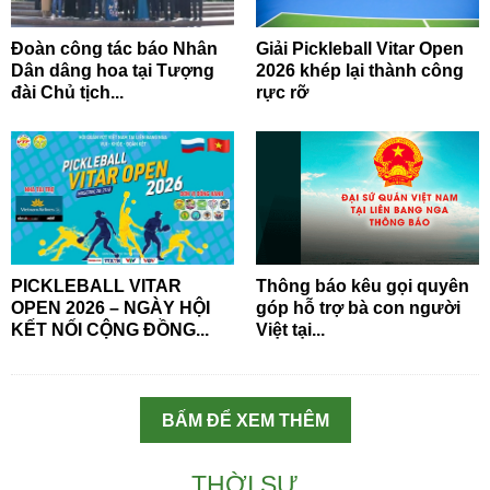
Đoàn công tác báo Nhân
Giải Pickleball Vitar Open
Dân dâng hoa tại Tượng
2026 khép lại thành công
đài Chủ tịch...
rực rỡ
PICKLEBALL VITAR
Thông báo kêu gọi quyên
OPEN 2026 – NGÀY HỘI
góp hỗ trợ bà con người
KẾT NỐI CỘNG ĐỒNG...
Việt tại...
BẤM ĐỂ XEM THÊM
THỜI SỰ