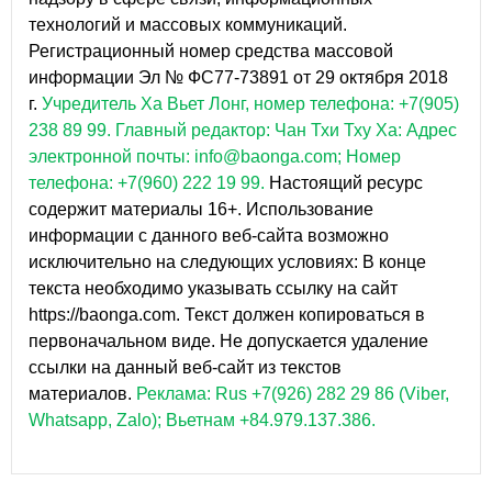
технологий и массовых коммуникаций.
Регистрационный номер средства массовой
информации Эл № ФС77-73891 от 29 октября 2018
г.
Учредитель Ха Вьет Лонг, номер телефона: +7(905)
238 89 99.
Главный редактор: Чан Тхи Тху Ха: Адрес
электронной почты: info@baonga.com; Номер
телефона: +7(960) 222 19 99.
Настоящий ресурс
содержит материалы 16+. Использование
информации с данного веб-сайта возможно
исключительно на следующих условиях: В конце
текста необходимо указывать ссылку на сайт
https://baonga.com. Текст должен копироваться в
первоначальном виде. Не допускается удаление
ссылки на данный веб-сайт из текстов
материалов.
Реклама: Rus +7(926) 282 29 86 (Viber,
Whatsapp, Zalo); Вьетнам +84.979.137.386.