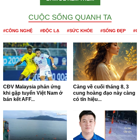
CUỘC SỐNG QUANH TA
#CÔNG NGHỆ
#ĐỘC LẠ
#SỨC KHỎE
#SỐNG ĐẸP
#Q
CĐV Malaysia phản ứng
Càng về cuối tháng 8, 3
khi gặp tuyển Việt Nam ở
cung hoàng đạo này càng
bán kết AFF...
có tín hiệu...