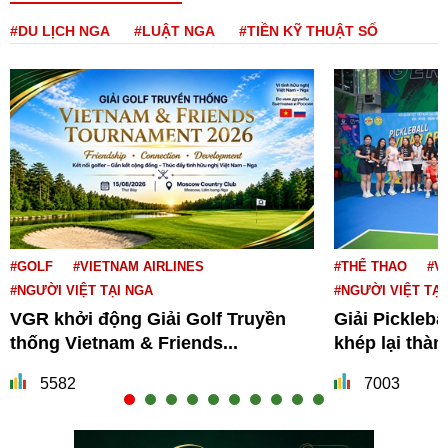
#DU LỊCH NGA
#LUẬT NGA
#TIỀN KỸ THUẬT SỐ
#GOLF
#VIETNAM AIRLINES
#THỂ THAO
#V
#NGƯỜI VIỆT TẠI NGA
#NGƯỜI VIỆT TẠI
VGR khởi động Giải Golf Truyền
Giải Pickleba
thống Vietnam & Friends...
khép lại thà
5582
7003