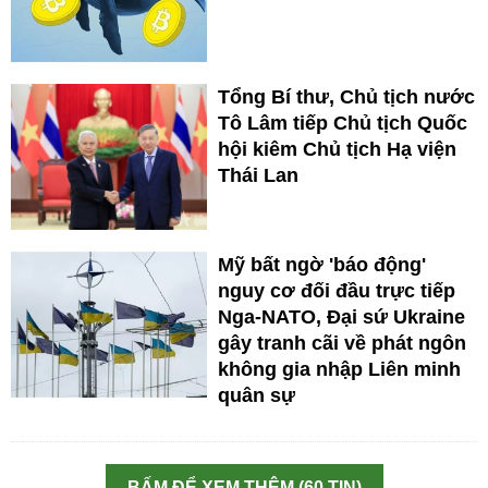
Tổng Bí thư, Chủ tịch nước
Tô Lâm tiếp Chủ tịch Quốc
hội kiêm Chủ tịch Hạ viện
Thái Lan
Mỹ bất ngờ 'báo động'
nguy cơ đối đầu trực tiếp
Nga-NATO, Đại sứ Ukraine
gây tranh cãi về phát ngôn
không gia nhập Liên minh
quân sự
BẤM ĐỂ XEM THÊM (60 TIN)