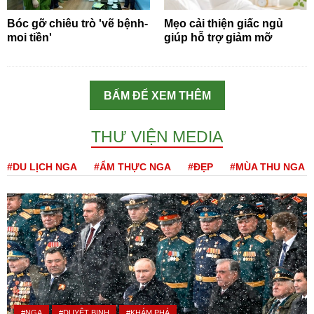
Bóc gỡ chiêu trò 'vẽ bệnh-
Mẹo cải thiện giấc ngủ
moi tiền'
giúp hỗ trợ giảm mỡ
BẤM ĐỂ XEM THÊM
THƯ VIỆN MEDIA
#DU LỊCH NGA
#ẨM THỰC NGA
#ĐẸP
#MÙA THU NGA
#NGA
#DUYỆT BINH
#KHÁM PHÁ