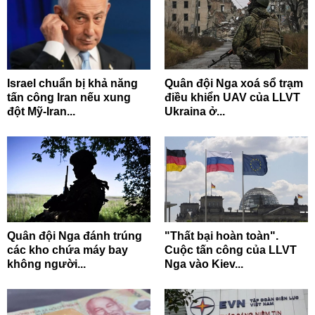
Israel chuẩn bị khả năng
Quân đội Nga xoá sổ trạm
tấn công Iran nếu xung
điều khiển UAV của LLVT
đột Mỹ-Iran...
Ukraina ở...
Quân đội Nga đánh trúng
"Thất bại hoàn toàn".
các kho chứa máy bay
Cuộc tấn công của LLVT
không người...
Nga vào Kiev...