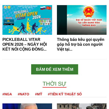
PICKLEBALL VITAR
Thông báo kêu gọi quyên
OPEN 2026 – NGÀY HỘI
góp hỗ trợ bà con người
KẾT NỐI CỘNG ĐỒNG...
Việt tại...
BẤM ĐỂ XEM THÊM
THỜI SỰ
#NGA
#NATO
#MỸ
#TIỀN KỸ THUẬT SỐ