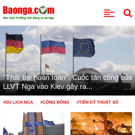
CHUYÊN MỤC
"Thất bại hoàn toàn". Cuộc tấn công của
LLVT Nga vào Kiev gây ra...
#DU LỊCH NGA
#CỘNG ĐỒNG
#TIỀN KỸ THUẬT SỐ