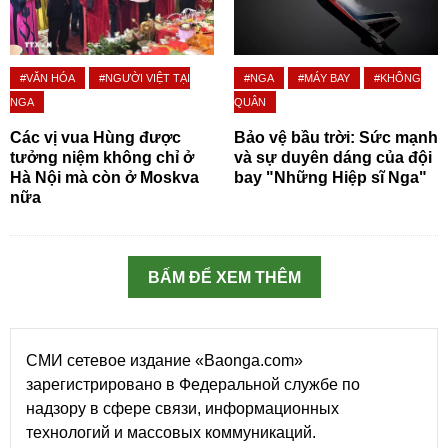
#VĂN HÓA
#NGƯỜI VIỆT TẠI
#NGA
#MÁY BAY
#KHÔNG
NGA
QUÂN
Các vị vua Hùng được
Bảo vệ bầu trời: Sức mạnh
tưởng niệm không chỉ ở
và sự duyên dáng của đội
Hà Nội mà còn ở Moskva
bay "Những Hiệp sĩ Nga"
nữa
BẤM ĐỂ XEM THÊM
СМИ сетевое издание «Baonga.com»
зарегистрировано в Федеральной службе по
надзору в сфере связи, информационных
технологий и массовых коммуникаций.