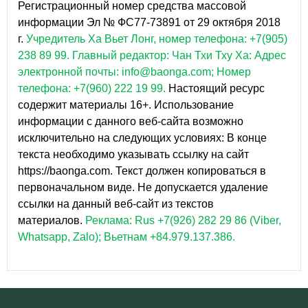
Регистрационный номер средства массовой
информации Эл № ФС77-73891 от 29 октября 2018
г.
Учредитель Ха Вьет Лонг, номер телефона: +7(905)
238 89 99.
Главный редактор: Чан Тхи Тху Ха: Адрес
электронной почты: info@baonga.com; Номер
телефона: +7(960) 222 19 99.
Настоящий ресурс
содержит материалы 16+. Использование
информации с данного веб-сайта возможно
исключительно на следующих условиях: В конце
текста необходимо указывать ссылку на сайт
https://baonga.com. Текст должен копироваться в
первоначальном виде. Не допускается удаление
ссылки на данный веб-сайт из текстов
материалов.
Реклама: Rus +7(926) 282 29 86 (Viber,
Whatsapp, Zalo); Вьетнам +84.979.137.386.