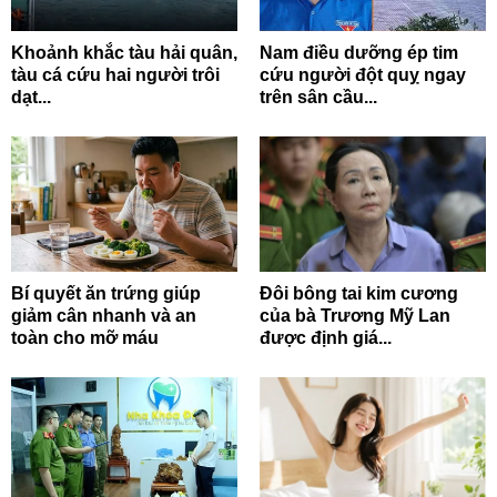
Khoảnh khắc tàu hải quân,
Nam điều dưỡng ép tim
tàu cá cứu hai người trôi
cứu người đột quỵ ngay
dạt...
trên sân cầu...
Bí quyết ăn trứng giúp
Đôi bông tai kim cương
giảm cân nhanh và an
của bà Trương Mỹ Lan
toàn cho mỡ máu
được định giá...