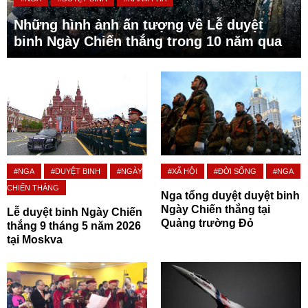
Những hình ảnh ấn tượng về Lễ duyệt
binh Ngày Chiến thắng trong 10 năm qua
#NGA
#DUYỆT BINH
#NGÀY
#XÃ HỘI
#ĐỜI SỐNG
#NGA
CHIẾN THẮNG
Nga tổng duyệt duyệt binh
Ngày Chiến thắng tại
Lễ duyệt binh Ngày Chiến
Quảng trường Đỏ
thắng 9 tháng 5 năm 2026
tại Moskva