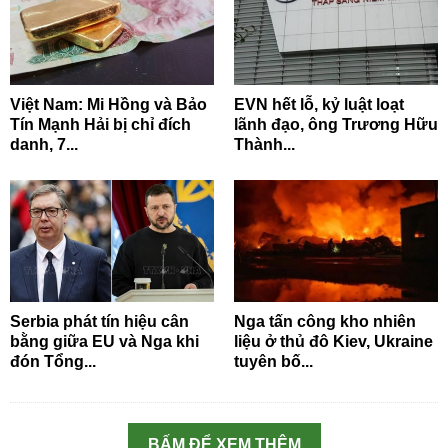
Việt Nam: Mi Hồng và Bảo
EVN hết lỗ, kỷ luật loạt
Tín Mạnh Hải bị chỉ đích
lãnh đạo, ông Trương Hữu
danh, 7...
Thành...
Serbia phát tín hiệu cân
Nga tấn công kho nhiên
bằng giữa EU và Nga khi
liệu ở thủ đô Kiev, Ukraine
đón Tổng...
tuyên bố...
BẤM ĐỂ XEM THÊM