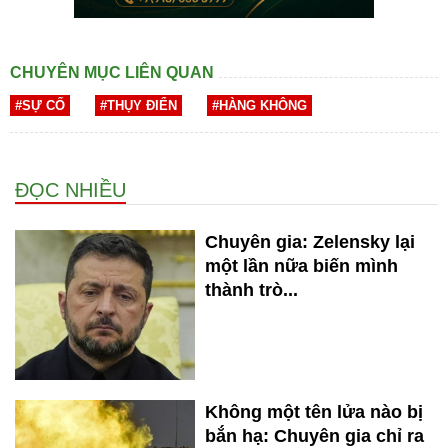
CHUYÊN MỤC LIÊN QUAN
#SỰ CỐ
#THỤY ĐIỂN
#HÀNG KHÔNG
ĐỌC NHIỀU
Chuyên gia: Zelensky lại
một lần nữa biến mình
thành trò...
Không một tên lửa nào bị
bắn hạ: Chuyên gia chỉ ra