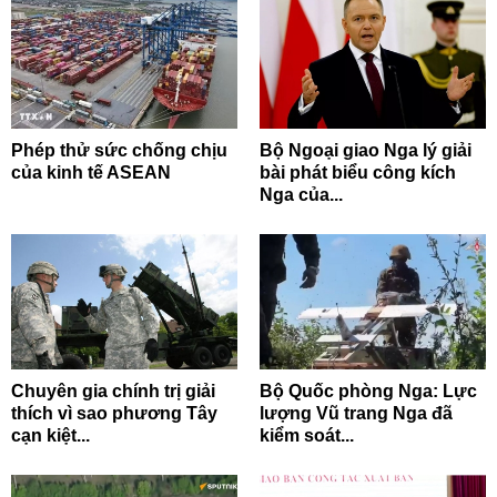
Phép thử sức chống chịu
Bộ Ngoại giao Nga lý giải
của kinh tế ASEAN
bài phát biểu công kích
Nga của...
Chuyên gia chính trị giải
Bộ Quốc phòng Nga: Lực
thích vì sao phương Tây
lượng Vũ trang Nga đã
cạn kiệt...
kiểm soát...