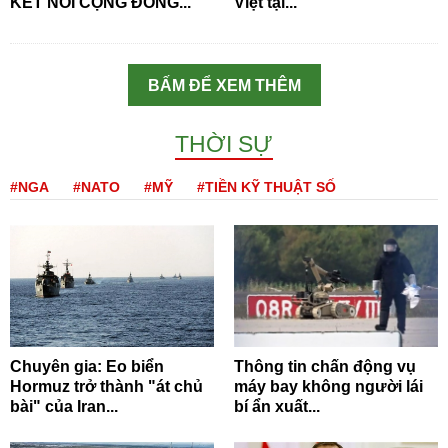
KẾT NỐI CỘNG ĐỒNG...
Việt tại...
BẤM ĐỂ XEM THÊM
THỜI SỰ
#NGA
#NATO
#MỸ
#TIỀN KỸ THUẬT SỐ
Chuyên gia: Eo biển
Thông tin chấn động vụ
Hormuz trở thành "át chủ
máy bay không người lái
bài" của Iran...
bí ẩn xuất...