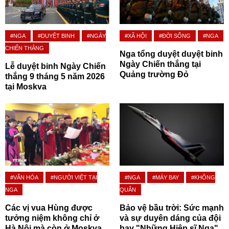
#NGA
#DUYỆT BINH
#NGÀY
#XÃ HỘI
#ĐỜI SỐNG
#NGA
CHIẾN THẮNG
Nga tổng duyệt duyệt binh
Ngày Chiến thắng tại
Lễ duyệt binh Ngày Chiến
Quảng trường Đỏ
thắng 9 tháng 5 năm 2026
tại Moskva
#VĂN HÓA
#NGƯỜI VIỆT TẠI
#NGA
#MÁY BAY
#KHÔNG
NGA
QUÂN
Các vị vua Hùng được
Bảo vệ bầu trời: Sức mạnh
tưởng niệm không chỉ ở
và sự duyên dáng của đội
Hà Nội mà còn ở Moskva
bay "Những Hiệp sĩ Nga"