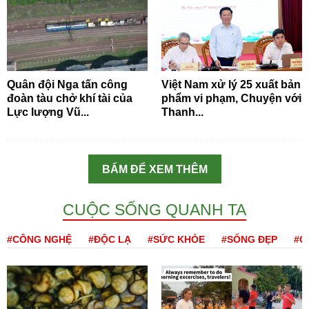
Quân đội Nga tấn công
Việt Nam xử lý 25 xuất bản
đoàn tàu chở khí tài của
phẩm vi phạm, Chuyện với
Lực lượng Vũ...
Thanh...
BẤM ĐỂ XEM THÊM
CUỘC SỐNG QUANH TA
#CÔNG NGHỆ
#ĐỘC LẠ
#SỨC KHỎE
#SỐNG ĐẸP
#Q