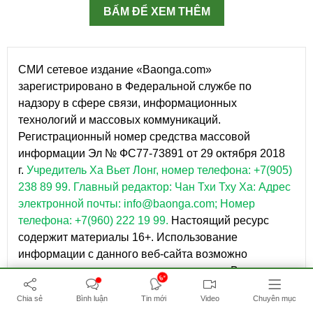
BẤM ĐỂ XEM THÊM
СМИ сетевое издание «Baonga.com»
зарегистрировано в Федеральной службе по
надзору в сфере связи, информационных
технологий и массовых коммуникаций.
Регистрационный номер средства массовой
информации Эл № ФС77-73891 от 29 октября 2018
г.
Учредитель Ха Вьет Лонг, номер телефона: +7(905)
238 89 99.
Главный редактор: Чан Тхи Тху Ха: Адрес
электронной почты: info@baonga.com; Номер
телефона: +7(960) 222 19 99.
Настоящий ресурс
содержит материалы 16+. Использование
информации с данного веб-сайта возможно
исключительно на следующих условиях: В конце
6+
текста необходимо указывать ссылку на сайт
Chia sẻ
Bình luận
Tin mới
Video
Chuyên mục
https://baonga.com. Текст должен копироваться в