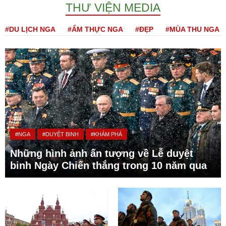
THƯ VIỆN MEDIA
#DU LỊCH NGA
#ẨM THỰC NGA
#ĐẸP
#MÙA THU NGA
#NGA
#DUYỆT BINH
#KHÁM PHÁ
Những hình ảnh ấn tượng về Lễ duyệt
binh Ngày Chiến thắng trong 10 năm qua