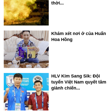
thời...
Khám xét nơi ở của Huấn
Hoa Hồng
HLV Kim Sang Sik: Đội
tuyển Việt Nam quyết tâm
giành chiến...