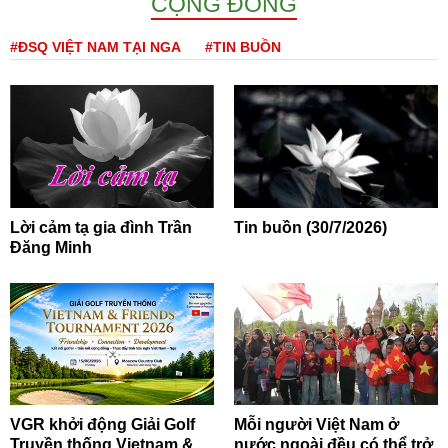
CỘNG ĐỒNG
#ĐSQ VIỆT NAM TẠI NGA
#TIN BUỒN
Lời cảm tạ gia đình Trần
Tin buồn (30/7/2026)
Đăng Minh
VGR khởi động Giải Golf
Mỗi người Việt Nam ở
Truyền thống Vietnam &
nước ngoài đều có thể trở