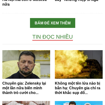
nữa
BẤM ĐỂ XEM THÊM
TIN ĐỌC NHIỀU
Chuyên gia: Zelensky lại
Không một tên lửa nào bị
một lần nữa biến mình
bắn hạ: Chuyên gia chỉ ra
thành trò cười cho...
thời khắc sụp đổ...