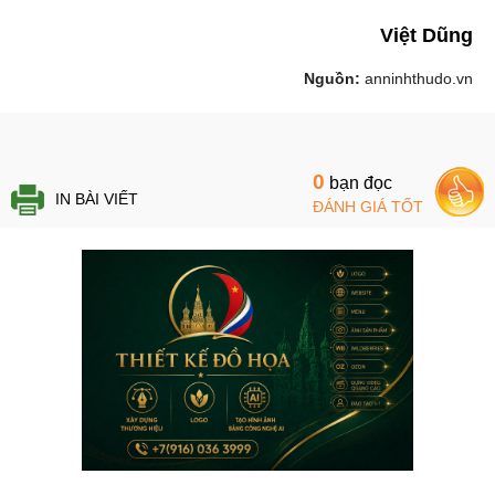
Việt Dũng
Nguồn:
anninhthudo.vn
0
bạn đọc
IN BÀI VIẾT
ĐÁNH GIÁ TỐT