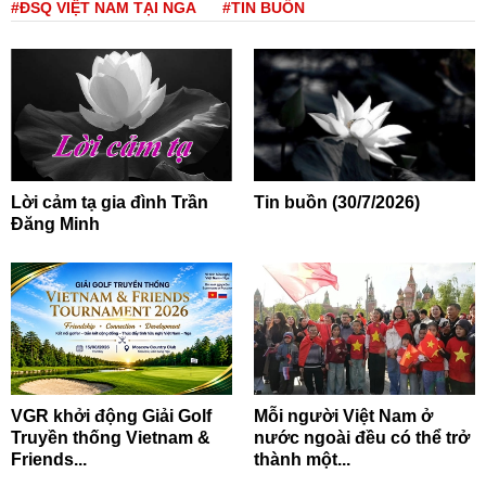
#ĐSQ VIỆT NAM TẠI NGA
#TIN BUỒN
Lời cảm tạ gia đình Trần
Tin buồn (30/7/2026)
Đăng Minh
VGR khởi động Giải Golf
Mỗi người Việt Nam ở
Truyền thống Vietnam &
nước ngoài đều có thể trở
Friends...
thành một...