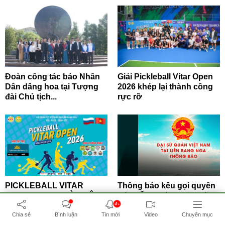
Đoàn công tác báo Nhân
Giải Pickleball Vitar Open
Dân dâng hoa tại Tượng
2026 khép lại thành công
đài Chủ tịch...
rực rỡ
PICKLEBALL VITAR
Thông báo kêu gọi quyên
OPEN 2026 – NGÀY HỘI
góp hỗ trợ bà con người
4+
KẾT NỐI CỘNG ĐỒNG...
Việt tại...
Chia sẻ
Bình luận
Tin mới
Video
Chuyên mục