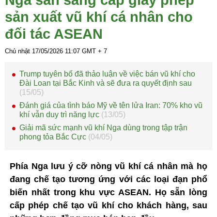
Nga sẵn sàng cấp giấy phép
sản xuất vũ khí cá nhân cho
đối tác ASEAN
Chủ nhật 17/05/2026
11:07
GMT + 7
Trump tuyên bố đã thảo luận về việc bán vũ khí cho
Đài Loan tại Bắc Kinh và sẽ đưa ra quyết định sau
(15/05)
Đánh giá của tình báo Mỹ về tên lửa Iran: 70% kho vũ
khí vẫn duy trì năng lực
(13/05)
Giải mã sức mạnh vũ khí Nga dùng trong tập trận
phong tỏa Bắc Cực
(04/05)
Phía Nga lưu ý cỡ nòng vũ khí cá nhân mà họ
đang chế tạo tương ứng với các loại đạn phổ
biến nhất trong khu vực ASEAN. Họ sẵn lòng
cấp phép chế tạo vũ khí cho khách hàng, sau