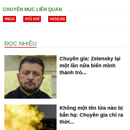
CHUYÊN MỤC LIÊN QUAN
#NGA
#VŨ KHÍ
#ASEAN
ĐỌC NHIỀU
Chuyên gia: Zelensky lại
một lần nữa biến mình
thành trò...
Không một tên lửa nào bị
bắn hạ: Chuyên gia chỉ ra
thời...