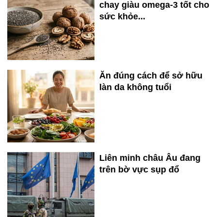
chay giàu omega-3 tốt cho
sức khỏe...
Ăn đúng cách để sở hữu
làn da không tuổi
Liên minh châu Âu đang
trên bờ vực sụp đổ