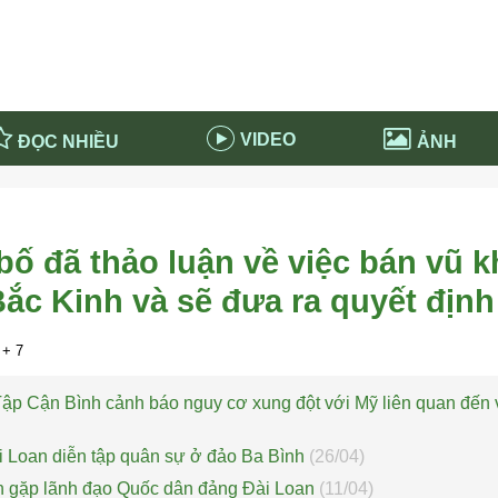
VIDEO
ĐỌC NHIỀU
ẢNH
in và ứng dụng
Tiêu điểm Covid-19
d-19 tại Nga
Thời sự
ố đã thảo luận về việc bán vũ k
n nước Nga
NABU EDUCATION
Bắc Kinh và sẽ đưa ra quyết định
 nước Nga
Tử vi hàng ngày
 Nga - Việt Nam
Phân tích chính trị
+ 7
Tập Cận Bình cảnh báo nguy cơ xung đột với Mỹ liên quan đến 
i Loan diễn tập quân sự ở đảo Ba Bình
(26/04)
h gặp lãnh đạo Quốc dân đảng Đài Loan
(11/04)