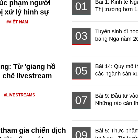
xúc phạm người
Bài 1: Kinh tế Ng
01
Thị trường hơn 1
ị xử lý hình sự
G
#VIỆT NAM
Tuyển sinh đi học
03
bang Nga năm 2
g: Từ 'giang hồ
Bài 14: Quy mô t
05
các ngành sản xuấ
 chế livestream
#LIVESTREAMS
Bài 9: Đầu tư và
07
Những rào cản th
 tham gia chiến dịch
Bài 5: Thực phẩm
09
tại Nga - Thị trườ