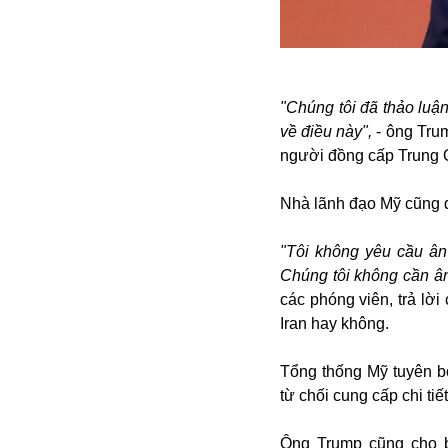
Alibaba
Angela Merkel
Aeroflot
ASEAN
"Chúng tôi đã thảo luận
Argentina
về điều này",
- ông Trum
Ai
người đồng cấp Trung 
Azovstal
Nhà lãnh đạo Mỹ cũng 
"Tôi không yêu cầu ân
Chúng tôi không cần ân 
các phóng viên, trả lời
Iran hay không.
Tổng thống Mỹ tuyên bố
từ chối cung cấp chi ti
Ông Trump cũng cho b