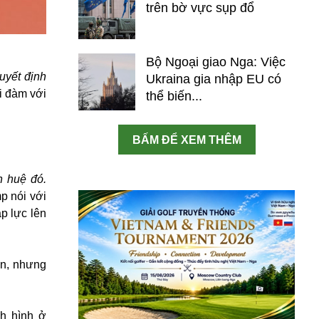
trên bờ vực sụp đổ
Bộ Ngoại giao Nga: Việc
quyết định
Ukraina gia nhập EU có
i đàm với
thể biến...
BẤM ĐỂ XEM THÊM
n huệ đó.
p nói với
p lực lên
un, nhưng
nh hình ở