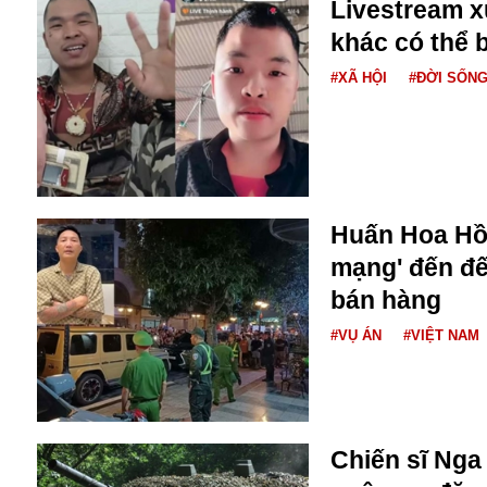
Livestream 
Buôn bán ở Nga
khác có thể b
Bộ Quốc phòng
Bác Hồ
#XÃ HỘI
#ĐỜI SỐN
Bộ Y tế
Bão tuyết
Bệnh viện
Bản quyền
Bảo tàng
Huấn Hoa Hồn
Blockchain
Bộ Ngoại giao
mạng' đến đế
Bình Dương
bán hàng
Biển Đen
Boeing
#VỤ ÁN
#VIỆT NAM
Bình Định
Bulgaria
Biến chủng
Baikal
Chiến sĩ Nga
Bakhmut