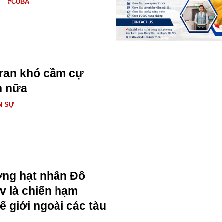
#CUBA
Iran khó cầm cự
n nữa
N SỰ
ng hạt nhân Đô
v là chiến hạm
ế giới ngoài các tàu