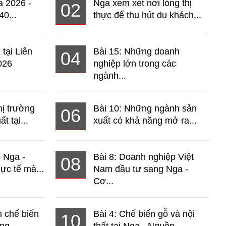
a 2026 -
Nga xem xét nới lỏng thị
02
40...
thực để thu hút du khách...
 tại Liên
Bài 15: Những doanh
04
026
nghiệp lớn trong các
ngành...
hị trường
Bài 10: Những ngành sản
06
t tại...
xuất có khả năng mở ra...
o Nga -
Bài 8: Doanh nghiệp Việt
08
ực tế mà...
Nam đầu tư sang Nga -
Cơ...
 chế biến
Bài 4: Chế biến gỗ và nội
10
ng...
thất tại Nga - Nguồn...