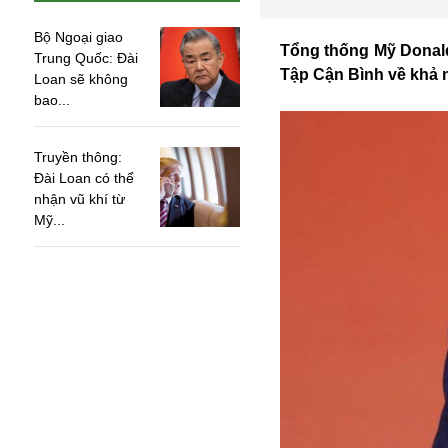
Bộ Ngoại giao
Tổng thống Mỹ Donald
Trung Quốc: Đài
Tập Cận Bình về khả n
Loan sẽ không
bao...
Truyền thông:
Đài Loan có thể
nhận vũ khí từ
Mỹ...
An ninh
Anh
Australia
Amazon
Army Games
Apple