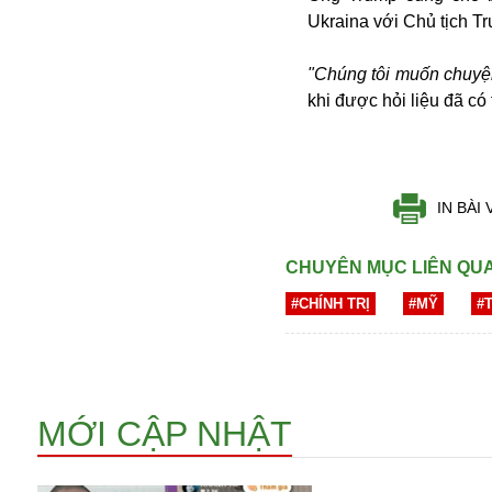
Ukraina với Chủ tịch T
"Chúng tôi muốn chuyện
khi được hỏi liệu đã có
IN BÀI 
Bói toán
Bóng đá
CHUYÊN MỤC LIÊN QU
Bill Gates
BĐS
#CHÍNH TRỊ
#MỸ
#
Bí ẩn
Bitcoin
Bamboo Airways
Báo Nga có gì?
MỚI CẬP NHẬT
Biển Đông
Barrack Obama
Bắc Kinh