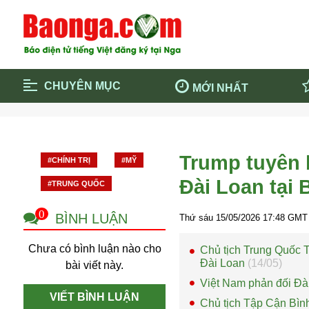
CHUYÊN MỤC
MỚI NHẤT
Trang chủ
Blockcha
Điểm tin chính
Dịch Covi
Trump tuyên b
#CHÍNH TRỊ
#MỸ
Cộng đồng
Thông ti
Đài Loan tại 
#TRUNG QUỐC
Cuộc sống quanh ta
Khám phá
Quảng cáo
Chính trị
0
BÌNH LUẬN
Thứ sáu 15/05/2026
17:48
GMT 
Chưa có bình luận nào cho
Chủ tịch Trung Quốc 
Đài Loan
(14/05)
bài viết này.
Việt Nam phản đối Đà
VIẾT BÌNH LUẬN
Chủ tịch Tập Cận Bìn