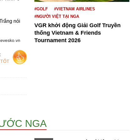
#GOLF
#VIETNAM AIRLINES
#NGƯỜI VIỆT TẠI NGA
Trắng nói
VGR khởi động Giải Golf Truyền
thống Vietnam & Friends
Tournament 2026
kevesko.vn
c
 TỐT
NƯỚC NGA