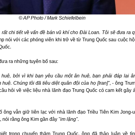
© AP Photo / Mark Schiefelbein
 rất chi tiết về vấn đề bán vũ khí cho Đài Loan. Tôi sẽ đưa ra 
p nói với các phóng viên khi trở về từ Trung Quốc sau cuộc hộ
Quốc.
đưa ra những tuyên bố sau:
 huệ, bởi vì khi bạn yêu cầu một ân huệ, bạn phải đáp lại â
huệ. Chúng tôi đã tiêu diệt quân đội của họ [Iran]",
- ông Trum
 câu hỏi về việc liệu nhà lãnh đạo Trung Quốc có cam kết gây á
 ông vẫn giữ liên lạc với nhà lãnh đạo Triều Tiên Kim Jong-
ết, nói rằng ông Kim gần đây
"im lặng".
iết trong chuyến thăm Trung Quốc, ông đã thảo luận về tì