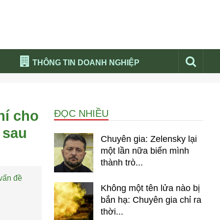
THÔNG TIN DOANH NGHIỆP
Đừng bỏ lỡ
Nổi bật báo nga
hí cho
ĐỌC NHIỀU
Thư viện media
 sau
Phân tích thị trường Nga 2026
Chuyên gia: Zelensky lại
một lần nữa biến mình
thành trò...
vấn đề
Không một tên lửa nào bị
bắn hạ: Chuyên gia chỉ ra
thời...