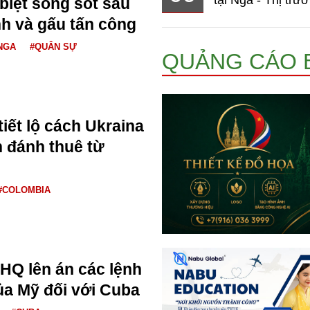
biệt sống sót sau
nh và gấu tấn công
NGA
#QUÂN SỰ
QUẢNG CÁO 
iết lộ cách Ukraina
h đánh thuê từ
#COLOMBIA
HQ lên án các lệnh
ủa Mỹ đối với Cuba