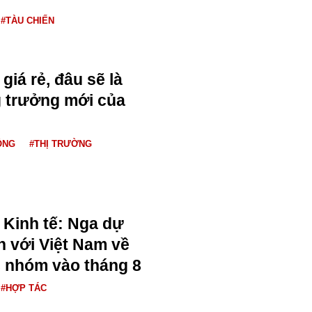
#TÀU CHIẾN
giá rẻ, đâu sẽ là
 trưởng mới của
ỘNG
#THỊ TRƯỜNG
n Kinh tế: Nga dự
n với Việt Nam về
c nhóm vào tháng 8
#HỢP TÁC