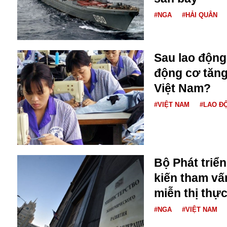
Dịch vụ
Diego Maradona
#NGA
#HẢI QUÂN
Di cư
Facebook
Dòng chảy phương Bắc 1
FED
Dải Gaza
Fansipan
Sau lao động 
F0
động cơ tăng
FLC
Việt Nam?
F-16
#VIỆT NAM
#LAO Đ
Bộ Phát triể
kiến tham vấ
Gương sáng
miễn thị thự
Golf
Giáng sinh
#NGA
#VIỆT NAM
GDP