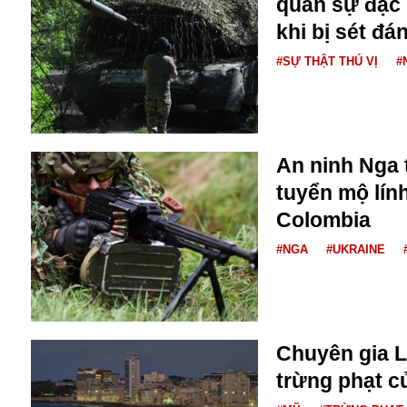
quân sự đặc 
Bulagria
khi bị sét đá
#SỰ THẬT THÚ VỊ
#
Crimea
Chính trị
Công nghệ
Chuyện hay
An ninh Nga t
Chuyện lạ
tuyển mộ lín
Cuộc sống quanh ta
Casino
Colombia
Chiến tranh thương mại
#NGA
#UKRAINE
Chi hội phụ nữ TTTM Mátxcơva
Chính trị Nga
Chợ Vòm
Cảnh sát
Cấm bay
Chuyên gia L
Cao tốc
trừng phạt c
Canada