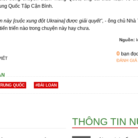
rung Quốc Tập Cận Bình.
 này [cuộc xung đột Ukraina] được giải quyết",
- ông chủ Nhà 
 tiến triển nào trong chuyện này hay chưa.
Nguồn:
0
bạn đọ
VIẾT
ĐÁNH GIÁ
AN
TRUNG QUỐC
#ĐÀI LOAN
THÔNG TIN 