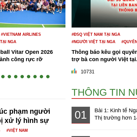
#VIETNAM AIRLINES
#ĐSQ VIỆT NAM TẠI NGA
 TẠI NGA
#NGƯỜI VIỆT TẠI NGA
#QUYÊ
eball Vitar Open 2026
Thông báo kêu gọi quyê
hành công rực rỡ
trợ bà con người Việt tại.
10731
THÔNG TIN 
xúc phạm người
Bài 1: Kinh tế Ng
01
Thị trường hơn 1
ị xử lý hình sự
G
#VIỆT NAM