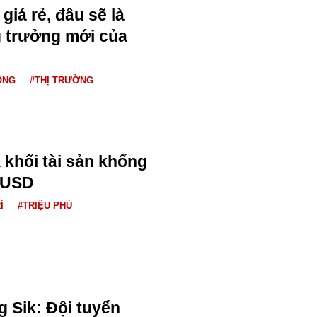
giá rẻ, đâu sẽ là
 trưởng mới của
ỘNG
#THỊ TRƯỜNG
 khối tài sản khổng
u USD
Í
#TRIỆU PHÚ
 Sik: Đội tuyển