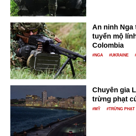
Bulagria
An ninh Nga t
Crimea
tuyển mộ lín
Chính trị
Công nghệ
Colombia
Chuyện hay
#NGA
#UKRAINE
Chuyện lạ
Cuộc sống quanh ta
Casino
Chiến tranh thương mại
Chi hội phụ nữ TTTM Mátxcơva
Chuyên gia L
Chính trị Nga
trừng phạt c
Chợ Vòm
Cảnh sát
#MỸ
#TRỪNG PHẠT
Cấm bay
Cao tốc
Canada