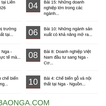
 tại Liên
Bài 15: Những doanh
04
026
nghiệp lớn trong các
ngành...
hị trường
Bài 10: Những ngành sản
06
t tại...
xuất có khả năng mở ra...
o Nga -
Bài 8: Doanh nghiệp Việt
08
ực tế mà...
Nam đầu tư sang Nga -
Cơ...
 chế biến
Bài 4: Chế biến gỗ và nội
10
ng...
thất tại Nga - Nguồn...
BAONGA.COM