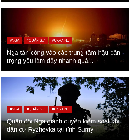
#NGA
#QUÂN SỰ
#UKRAINE
Nga tấn công vào các trung tâm hậu cần
trọng yếu làm đẩy nhanh quá...
#NGA
#QUÂN SỰ
#UKRAINE
Quân đội Nga giành quyền kiểm soát khu
dân cư Ryzhevka tại tỉnh Sumy