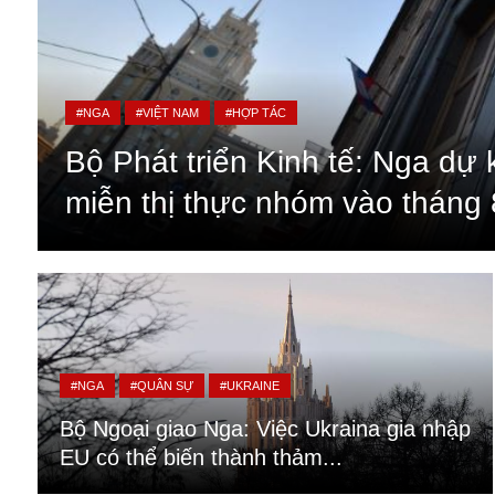
#NGA
#VIỆT NAM
#HỢP TÁC
Bộ Phát triển Kinh tế: Nga dự 
miễn thị thực nhóm vào tháng 
An ninh
Anh
#NGA
#QUÂN SỰ
#UKRAINE
Australia
Bộ Ngoại giao Nga: Việc Ukraina gia nhập
Amazon
EU có thể biến thành thảm...
Army Games
Apple