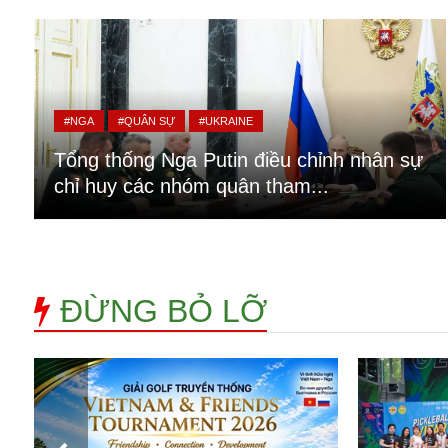
Alibaba
Angela Merkel
Aeroflot
ASEAN
Argentina
#NGA
#QUÂN SỰ
#UKRAINE
Ai
Azovstal
Tổng thống Nga Putin điều chỉnh nhân sự
chỉ huy các nhóm quân tham...
ĐỪNG BỎ LỠ