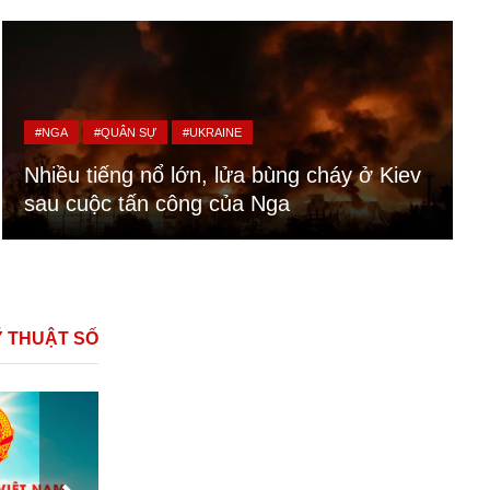
#NGA
#QUÂN SỰ
#UKRAINE
Nhiều tiếng nổ lớn, lửa bùng cháy ở Kiev
sau cuộc tấn công của Nga
Ỹ THUẬT SỐ