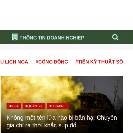
THÔNG TIN DOANH NGHIỆP
Đừng bỏ lỡ
U LỊCH NGA
#CỘNG ĐỒNG
#TIỀN KỸ THUẬT SỐ
Nổi bật báo nga
Thư viện media
Phân tích thị trường Nga 2026
#NGA
#QUÂN SỰ
#UKRAINE
Không một tên lửa nào bị bắn hạ: Chuyên
gia chỉ ra thời khắc sụp đổ...