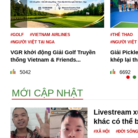
#GOLF
#VIETNAM AIRLINES
#THỂ THAO
#NGƯỜI VIỆT TẠI NGA
#NGƯỜI VIỆT
VGR khởi động Giải Golf Truyền
Giải Pickl
thống Vietnam & Friends...
khép lại t
Bói toán
Bóng đá
5042
6692
Bill Gates
BĐS
MỚI CẬP NHẬT
Bí ẩn
Bitcoin
Bamboo Airways
Livestream 
Báo Nga có gì?
khác có thể b
Biển Đông
Barrack Obama
#XÃ HỘI
#ĐỜI SỐN
Bắc Kinh