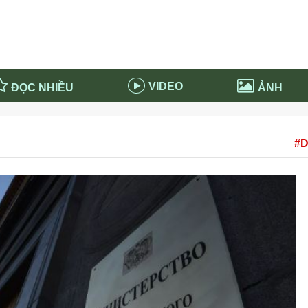
VIDEO
ĐỌC NHIỀU
ẢNH
in và ứng dụng
Tiêu điểm Covid-19
#D
d-19 tại Nga
Thời sự
n nước Nga
NABU EDUCATION
 nước Nga
Tử vi hàng ngày
 Nga - Việt Nam
Phân tích chính trị