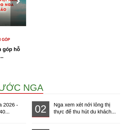
#KINH TẾ NGA
#NGƯỜI VIỆT TẠI NGA
#
N GÓP
#THỊ TRƯỜNG
T
n góp hỗ
Bài 1: Kinh tế Nga 2026 - Thị
n
..
trường hơn 140 triệu dân đang...
14965
NƯỚC NGA
a 2026 -
Nga xem xét nới lỏng thị
02
40...
thực để thu hút du khách...