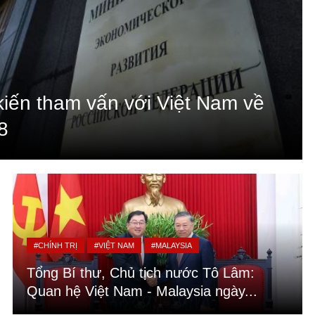
kiến tham vấn với Việt Nam về
8
#CHÍNH TRỊ
#VIỆT NAM
#MALAYSIA
Tổng Bí thư, Chủ tịch nước Tô Lâm:
Quan hệ Việt Nam - Malaysia ngày...