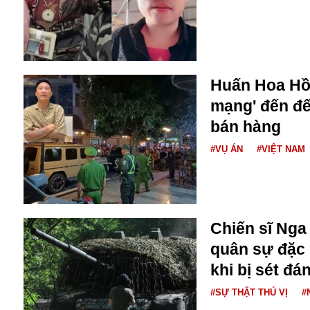
Buôn bán ở Nga
Bộ Quốc phòng
Bác Hồ
Bộ Y tế
Bão tuyết
Huấn Hoa Hồn
Bệnh viện
mạng' đến đế
Bản quyền
bán hàng
Bảo tàng
Blockchain
#VỤ ÁN
#VIỆT NAM
Bộ Ngoại giao
Bình Dương
Biển Đen
Boeing
Chiến sĩ Nga
Bình Định
quân sự đặc 
Bulgaria
Biến chủng
khi bị sét đá
Baikal
#SỰ THẬT THÚ VỊ
#
Bakhmut