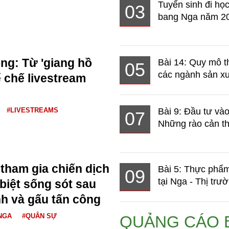
Tuyển sinh đi học
03
bang Nga năm 2
g: Từ 'giang hồ
Bài 14: Quy mô t
05
các ngành sản xuấ
 chế livestream
#LIVESTREAMS
Bài 9: Đầu tư và
07
Những rào cản th
 tham gia chiến dịch
Bài 5: Thực phẩm
09
tại Nga - Thị trườ
biệt sống sót sau
nh và gấu tấn công
NGA
#QUÂN SỰ
QUẢNG CÁO 