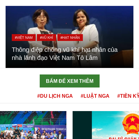
#VIỆT NAM
#VŨ KHÍ
#HẠT NHÂN
Thông điệp chống vũ khí hạt nhân của
nhà lãnh đạo Việt Nam Tô Lâm
BẤM ĐỂ XEM THÊM
#DU LỊCH NGA
#LUẬT NGA
#TIỀN K