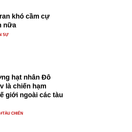
Iran khó cầm cự
n nữa
N SỰ
ng hạt nhân Đô
v là chiến hạm
ế giới ngoài các tàu
#TÀU CHIẾN