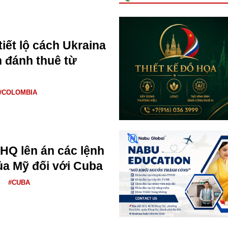
iết lộ cách Ukraina
h đánh thuê từ
#COLOMBIA
HQ lên án các lệnh
ủa Mỹ đối với Cuba
#CUBA