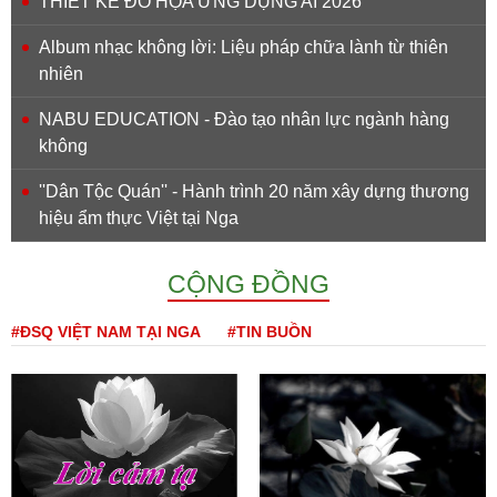
THIẾT KẾ ĐỒ HỌA ỨNG DỤNG AI 2026
Album nhạc không lời: Liệu pháp chữa lành từ thiên
nhiên
NABU EDUCATION - Đào tạo nhân lực ngành hàng
không
''Dân Tộc Quán'' - Hành trình 20 năm xây dựng thương
hiệu ẩm thực Việt tại Nga
CỘNG ĐỒNG
#ĐSQ VIỆT NAM TẠI NGA
#TIN BUỒN