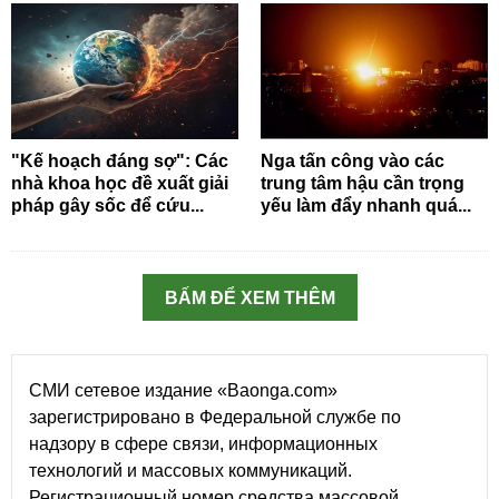
"Kế hoạch đáng sợ": Các
Nga tấn công vào các
nhà khoa học đề xuất giải
trung tâm hậu cần trọng
pháp gây sốc để cứu...
yếu làm đẩy nhanh quá...
BẤM ĐỂ XEM THÊM
СМИ сетевое издание «Baonga.com»
зарегистрировано в Федеральной службе по
надзору в сфере связи, информационных
технологий и массовых коммуникаций.
Регистрационный номер средства массовой