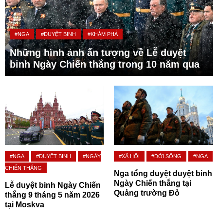
#NGA
#DUYỆT BINH
#KHÁM PHÁ
Những hình ảnh ấn tượng về Lễ duyệt
binh Ngày Chiến thắng trong 10 năm qua
#NGA
#DUYỆT BINH
#NGÀY
#XÃ HỘI
#ĐỜI SỐNG
#NGA
CHIẾN THẮNG
Nga tổng duyệt duyệt binh
Ngày Chiến thắng tại
Lễ duyệt binh Ngày Chiến
Quảng trường Đỏ
thắng 9 tháng 5 năm 2026
tại Moskva