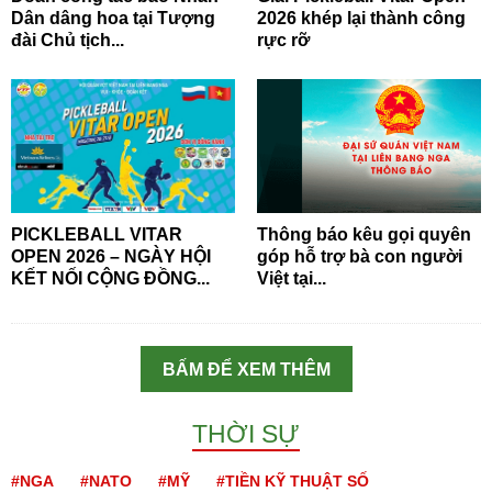
Dân dâng hoa tại Tượng
2026 khép lại thành công
đài Chủ tịch...
rực rỡ
PICKLEBALL VITAR
Thông báo kêu gọi quyên
OPEN 2026 – NGÀY HỘI
góp hỗ trợ bà con người
KẾT NỐI CỘNG ĐỒNG...
Việt tại...
BẤM ĐỂ XEM THÊM
THỜI SỰ
#NGA
#NATO
#MỸ
#TIỀN KỸ THUẬT SỐ