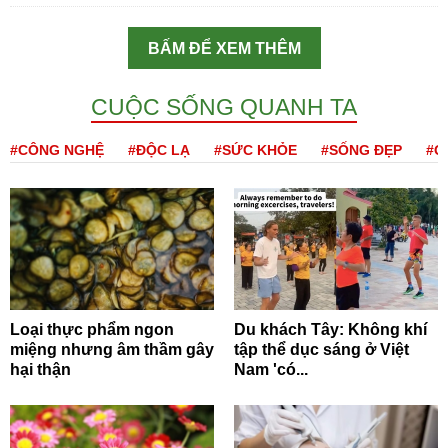
BẤM ĐỂ XEM THÊM
CUỘC SỐNG QUANH TA
#CÔNG NGHỆ
#ĐỘC LẠ
#SỨC KHỎE
#SỐNG ĐẸP
#Q
Loại thực phẩm ngon
Du khách Tây: Không khí
miệng nhưng âm thầm gây
tập thể dục sáng ở Việt
hại thận
Nam 'có...