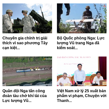
Chuyên gia chính trị giải
Bộ Quốc phòng Nga: Lực
thích vì sao phương Tây
lượng Vũ trang Nga đã
cạn kiệt...
kiểm soát...
Quân đội Nga tấn công
Việt Nam xử lý 25 xuất bản
đoàn tàu chở khí tài của
phẩm vi phạm, Chuyện với
Lực lượng Vũ...
Thanh...