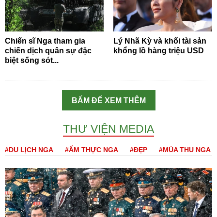
Chiến sĩ Nga tham gia
Lý Nhã Kỳ và khối tài sản
chiến dịch quân sự đặc
khổng lồ hàng triệu USD
biệt sống sót...
BẤM ĐỂ XEM THÊM
THƯ VIỆN MEDIA
#DU LỊCH NGA
#ẨM THỰC NGA
#ĐẸP
#MÙA THU NGA