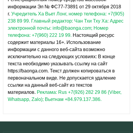
информации Эл № ФС77-73891 от 29 октября 2018
г.
Учредитель Ха Вьет Лонг, номер телефона: +7(905)
238 89 99.
Главный редактор: Чан Тхи Тху Ха: Адрес
электронной почты: info@baonga.com; Номер
телефона: +7(960) 222 19 99.
Настоящий ресурс
содержит материалы 16+. Использование
информации с данного веб-сайта возможно
исключительно на следующих условиях: В конце
текста необходимо указывать ссылку на сайт
https://baonga.com. Текст должен копироваться в
первоначальном виде. Не допускается удаление
ссылки на данный веб-сайт из текстов
материалов.
Реклама: Rus +7(926) 282 29 86 (Viber,
Whatsapp, Zalo); Вьетнам +84.979.137.386.