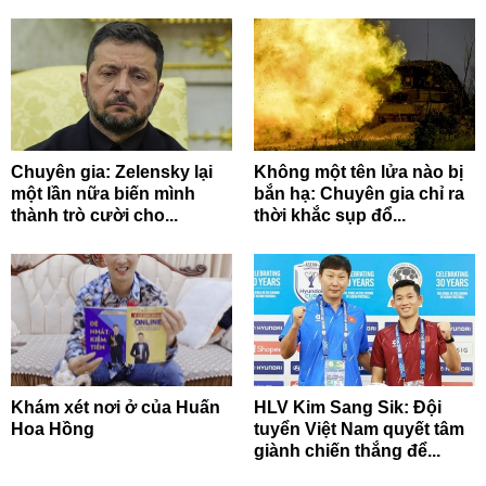
Chuyên gia: Zelensky lại
Không một tên lửa nào bị
một lần nữa biến mình
bắn hạ: Chuyên gia chỉ ra
thành trò cười cho...
thời khắc sụp đổ...
Khám xét nơi ở của Huấn
HLV Kim Sang Sik: Đội
Hoa Hồng
tuyển Việt Nam quyết tâm
giành chiến thắng để...