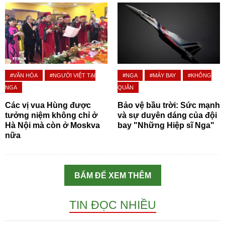
#VĂN HÓA
#NGƯỜI VIỆT TẠI
#NGA
#MÁY BAY
#KHÔNG
NGA
QUÂN
Các vị vua Hùng được
Bảo vệ bầu trời: Sức mạnh
tưởng niệm không chỉ ở
và sự duyên dáng của đội
Hà Nội mà còn ở Moskva
bay "Những Hiệp sĩ Nga"
nữa
BẤM ĐỂ XEM THÊM
TIN ĐỌC NHIỀU