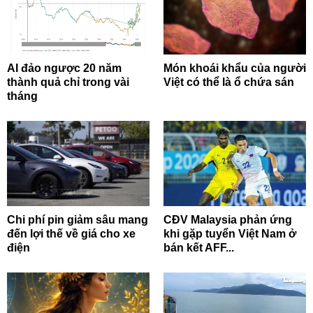
AI đảo ngược 20 năm
Món khoái khẩu của người
thành quả chỉ trong vài
Việt có thể là ổ chứa sán
tháng
Chi phí pin giảm sâu mang
CĐV Malaysia phản ứng
đến lợi thế về giá cho xe
khi gặp tuyển Việt Nam ở
điện
bán kết AFF...