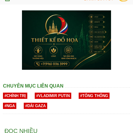
CHUYÊN MỤC LIÊN QUAN
#CHÍNH TRỊ
#VLADIMIR PUTIN
#TỔNG THỐNG
#NGA
#DẢI GAZA
ĐỌC NHIỀU