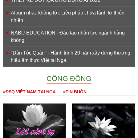
THIẾT KẾ ĐỒ HỌA ỨNG DỤNG AI 2026
Album nhạc không lời: Liệu pháp chữa lành từ thiên
nhiên
NABU EDUCATION - Đào tạo nhân lực ngành hàng
không
''Dân Tộc Quán'' - Hành trình 20 năm xây dựng thương
hiệu ẩm thực Việt tại Nga
CỘNG ĐỒNG
#ĐSQ VIỆT NAM TẠI NGA
#TIN BUỒN