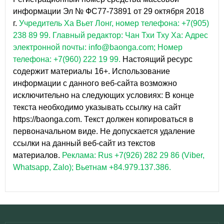
информации Эл № ФС77-73891 от 29 октября 2018
г.
Учредитель Ха Вьет Лонг, номер телефона: +7(905)
238 89 99.
Главный редактор: Чан Тхи Тху Ха: Адрес
электронной почты: info@baonga.com; Номер
телефона: +7(960) 222 19 99.
Настоящий ресурс
содержит материалы 16+. Использование
информации с данного веб-сайта возможно
исключительно на следующих условиях: В конце
текста необходимо указывать ссылку на сайт
https://baonga.com. Текст должен копироваться в
первоначальном виде. Не допускается удаление
ссылки на данный веб-сайт из текстов
материалов.
Реклама: Rus +7(926) 282 29 86 (Viber,
Whatsapp, Zalo); Вьетнам +84.979.137.386.