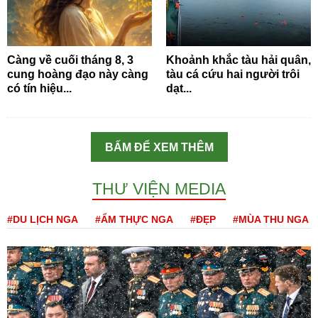
Càng về cuối tháng 8, 3
Khoảnh khắc tàu hải quân,
cung hoàng đạo này càng
tàu cá cứu hai người trôi
có tín hiệu...
dạt...
BẤM ĐỂ XEM THÊM
THƯ VIỆN MEDIA
#DU LỊCH NGA
#ẨM THỰC NGA
#ĐẸP
#MÙA THU NGA