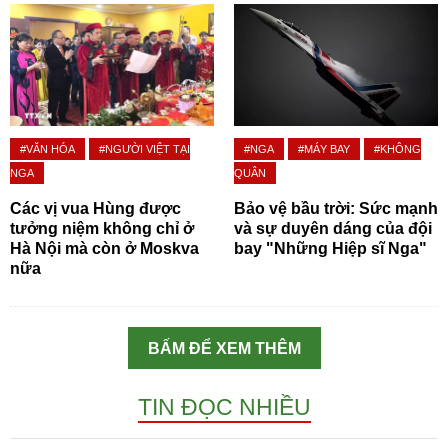
#VĂN HÓA
#NGƯỜI VIỆT TẠI
#NGA
#MÁY BAY
#KHÔNG
NGA
QUÂN
Các vị vua Hùng được
Bảo vệ bầu trời: Sức mạnh
tưởng niệm không chỉ ở
và sự duyên dáng của đội
Hà Nội mà còn ở Moskva
bay "Những Hiệp sĩ Nga"
nữa
BẤM ĐỂ XEM THÊM
TIN ĐỌC NHIỀU