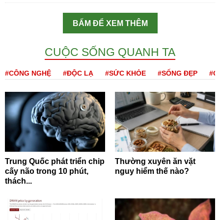
BẤM ĐỂ XEM THÊM
CUỘC SỐNG QUANH TA
#CÔNG NGHỆ
#ĐỘC LẠ
#SỨC KHỎE
#SỐNG ĐẸP
#Q
Trung Quốc phát triển chip
Thường xuyên ăn vặt
cấy não trong 10 phút,
nguy hiểm thế nào?
thách...