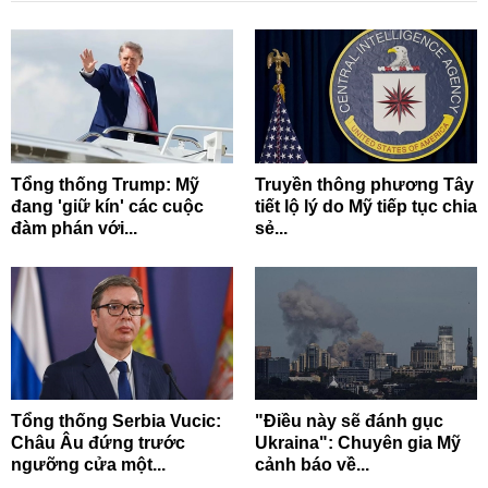
Tổng thống Trump: Mỹ
Truyền thông phương Tây
đang 'giữ kín' các cuộc
tiết lộ lý do Mỹ tiếp tục chia
đàm phán với...
sẻ...
Tổng thống Serbia Vucic:
"Điều này sẽ đánh gục
Châu Âu đứng trước
Ukraina": Chuyên gia Mỹ
ngưỡng cửa một...
cảnh báo về...