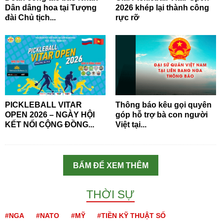
Dân dâng hoa tại Tượng
2026 khép lại thành công
đài Chủ tịch...
rực rỡ
PICKLEBALL VITAR
Thông báo kêu gọi quyên
OPEN 2026 – NGÀY HỘI
góp hỗ trợ bà con người
KẾT NỐI CỘNG ĐỒNG...
Việt tại...
BẤM ĐỂ XEM THÊM
THỜI SỰ
#NGA
#NATO
#MỸ
#TIỀN KỸ THUẬT SỐ