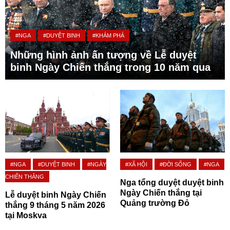
#NGA
#DUYỆT BINH
#KHÁM PHÁ
Những hình ảnh ấn tượng về Lễ duyệt
binh Ngày Chiến thắng trong 10 năm qua
#NGA
#DUYỆT BINH
#NGÀY
#XÃ HỘI
#ĐỜI SỐNG
#NGA
CHIẾN THẮNG
Nga tổng duyệt duyệt binh
Ngày Chiến thắng tại
Lễ duyệt binh Ngày Chiến
Quảng trường Đỏ
thắng 9 tháng 5 năm 2026
tại Moskva