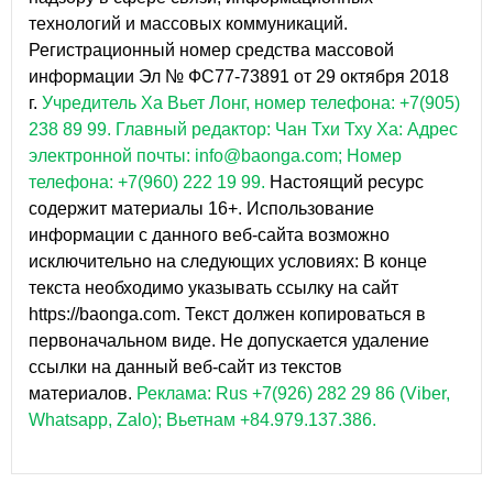
технологий и массовых коммуникаций.
Регистрационный номер средства массовой
информации Эл № ФС77-73891 от 29 октября 2018
г.
Учредитель Ха Вьет Лонг, номер телефона: +7(905)
238 89 99.
Главный редактор: Чан Тхи Тху Ха: Адрес
электронной почты: info@baonga.com; Номер
телефона: +7(960) 222 19 99.
Настоящий ресурс
содержит материалы 16+. Использование
информации с данного веб-сайта возможно
исключительно на следующих условиях: В конце
текста необходимо указывать ссылку на сайт
https://baonga.com. Текст должен копироваться в
первоначальном виде. Не допускается удаление
ссылки на данный веб-сайт из текстов
материалов.
Реклама: Rus +7(926) 282 29 86 (Viber,
Whatsapp, Zalo); Вьетнам +84.979.137.386.