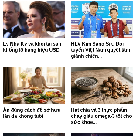
Lý Nhã Kỳ và khối tài sản
HLV Kim Sang Sik: Đội
khổng lồ hàng triệu USD
tuyển Việt Nam quyết tâm
giành chiến...
Ăn đúng cách để sở hữu
Hạt chia và 3 thực phẩm
làn da không tuổi
chay giàu omega-3 tốt cho
sức khỏe...