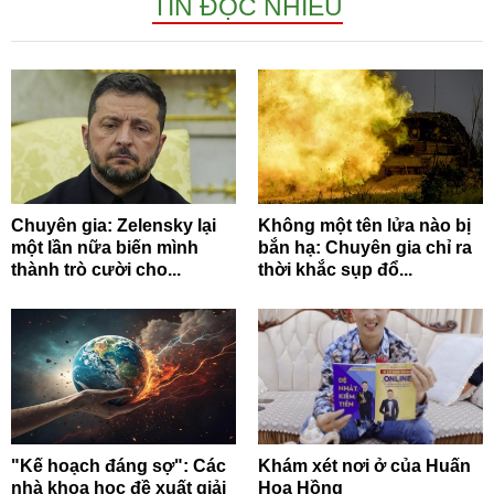
TIN ĐỌC NHIỀU
Chuyên gia: Zelensky lại
Không một tên lửa nào bị
một lần nữa biến mình
bắn hạ: Chuyên gia chỉ ra
thành trò cười cho...
thời khắc sụp đổ...
"Kế hoạch đáng sợ": Các
Khám xét nơi ở của Huấn
nhà khoa học đề xuất giải
Hoa Hồng