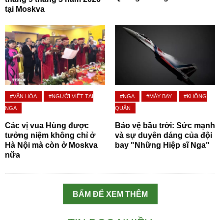
tại Moskva
#VĂN HÓA
#NGƯỜI VIỆT TẠI
#NGA
#MÁY BAY
#KHÔNG
NGA
QUÂN
Các vị vua Hùng được
Bảo vệ bầu trời: Sức mạnh
tưởng niệm không chỉ ở
và sự duyên dáng của đội
Hà Nội mà còn ở Moskva
bay "Những Hiệp sĩ Nga"
nữa
BẤM ĐỂ XEM THÊM