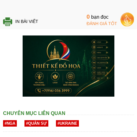
0
bạn đọc
IN BÀI VIẾT
ĐÁNH GIÁ TỐT
CHUYÊN MỤC LIÊN QUAN
#NGA
#QUÂN SỰ
#UKRAINE