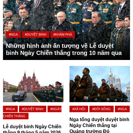
#NGA
#DUYỆT BINH
#KHÁM PHÁ
Những hình ảnh ấn tượng về Lễ duyệt
binh Ngày Chiến thắng trong 10 năm qua
#NGA
#DUYỆT BINH
#NGÀY
#XÃ HỘI
#ĐỜI SỐNG
#NGA
CHIẾN THẮNG
Nga tổng duyệt duyệt binh
Ngày Chiến thắng tại
Lễ duyệt binh Ngày Chiến
Quảng trường Đỏ
thắng 9 tháng 5 năm 2026