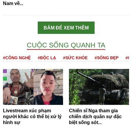
Nam về...
BẤM ĐỂ XEM THÊM
CUỘC SỐNG QUANH TA
#CÔNG NGHỆ
#ĐỘC LẠ
#SỨC KHỎE
#SỐNG ĐẸP
#Q
Livestream xúc phạm
Chiến sĩ Nga tham gia
người khác có thể bị xử lý
chiến dịch quân sự đặc
hình sự
biệt sống sót...