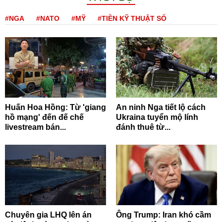
#NGA
#NATO
#MỸ
#TIỀN KỸ THUẬT SỐ
Huấn Hoa Hồng: Từ 'giang
An ninh Nga tiết lộ cách
hồ mạng' đến đế chế
Ukraina tuyển mộ lính
livestream bán...
đánh thuê từ...
Chuyên gia LHQ lên án
Ông Trump: Iran khó cầm