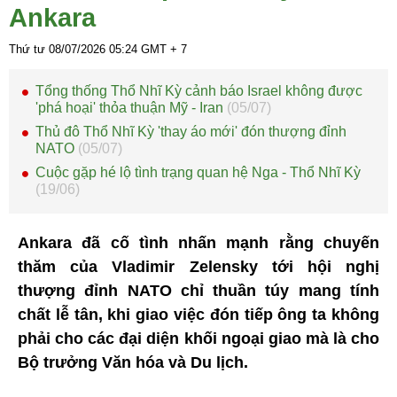
Ankara
Thứ tư 08/07/2026
05:24
GMT + 7
Tổng thống Thổ Nhĩ Kỳ cảnh báo Israel không được
'phá hoại' thỏa thuận Mỹ - Iran
(05/07)
Thủ đô Thổ Nhĩ Kỳ 'thay áo mới' đón thượng đỉnh
NATO
(05/07)
Cuộc gặp hé lộ tình trạng quan hệ Nga - Thổ Nhĩ Kỳ
(19/06)
Ankara đã cố tình nhấn mạnh rằng chuyến
thăm của Vladimir Zelensky tới hội nghị
thượng đỉnh NATO chỉ thuần túy mang tính
chất lễ tân, khi giao việc đón tiếp ông ta không
phải cho các đại diện khối ngoại giao mà là cho
Bộ trưởng Văn hóa và Du lịch.