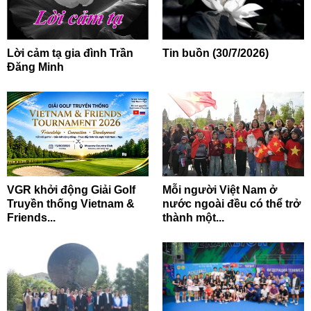
Lời cảm tạ gia đình Trần
Tin buồn (30/7/2026)
Đăng Minh
VGR khởi động Giải Golf
Mỗi người Việt Nam ở
Truyền thống Vietnam &
nước ngoài đều có thể trở
Friends...
thành một...