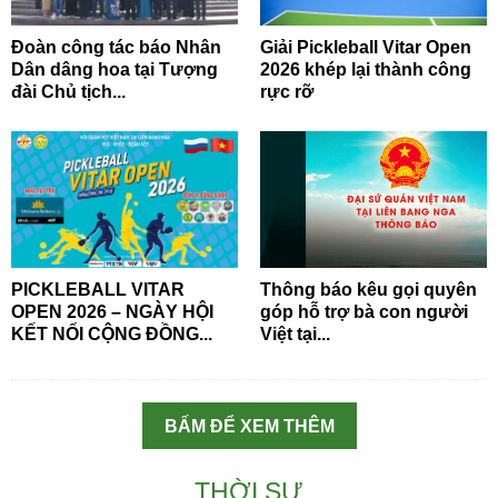
Đoàn công tác báo Nhân
Giải Pickleball Vitar Open
Dân dâng hoa tại Tượng
2026 khép lại thành công
đài Chủ tịch...
rực rỡ
PICKLEBALL VITAR
Thông báo kêu gọi quyên
OPEN 2026 – NGÀY HỘI
góp hỗ trợ bà con người
KẾT NỐI CỘNG ĐỒNG...
Việt tại...
BẤM ĐỂ XEM THÊM
THỜI SỰ