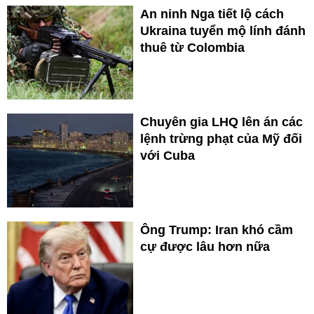
An ninh Nga tiết lộ cách
Ukraina tuyển mộ lính đánh
thuê từ Colombia
Chuyên gia LHQ lên án các
lệnh trừng phạt của Mỹ đối
với Cuba
Ông Trump: Iran khó cầm
cự được lâu hơn nữa