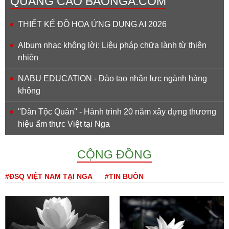
QUẢNG CÁO BAONGA.COM
THIẾT KẾ ĐỒ HỌA ỨNG DỤNG AI 2026
Album nhạc không lời: Liệu pháp chữa lành từ thiên
nhiên
NABU EDUCATION - Đào tạo nhân lực ngành hàng
không
''Dân Tộc Quán'' - Hành trình 20 năm xây dựng thương
hiệu ẩm thực Việt tại Nga
CỘNG ĐỒNG
#ĐSQ VIỆT NAM TẠI NGA
#TIN BUỒN