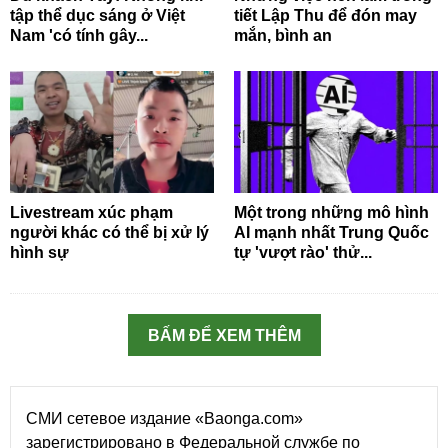
tập thể dục sáng ở Việt
tiết Lập Thu để đón may
Nam 'có tính gây...
mắn, bình an
Livestream xúc phạm
Một trong những mô hình
người khác có thể bị xử lý
AI mạnh nhất Trung Quốc
hình sự
tự 'vượt rào' thử...
BẤM ĐỂ XEM THÊM
СМИ сетевое издание «Baonga.com»
зарегистрировано в Федеральной службе по