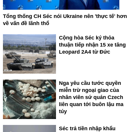
Tổng thống CH Séc nói Ukraine nên 'thực tế' hơn
về vấn đề lãnh thổ
Cộng hòa Séc ký thỏa
thuận tiếp nhận 15 xe tăng
Leopard 2A4 từ Đức
Nga yêu cầu tước quyền
miễn trừ ngoại giao của
nhân viên sứ quán Czech
liên quan tới buôn lậu ma
túy
Séc trả tiền nhập khẩu