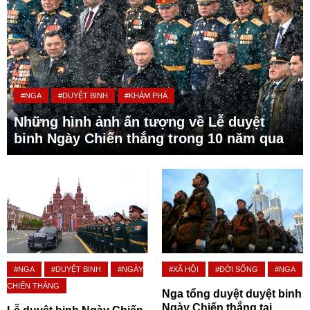
#NGA
#DUYỆT BINH
#KHÁM PHÁ
Những hình ảnh ấn tượng về Lễ duyệt
binh Ngày Chiến thắng trong 10 năm qua
#NGA
#DUYỆT BINH
#NGÀY
#XÃ HỘI
#ĐỜI SỐNG
#NGA
CHIẾN THẮNG
Nga tổng duyệt duyệt binh
Ngày Chiến thắng tại