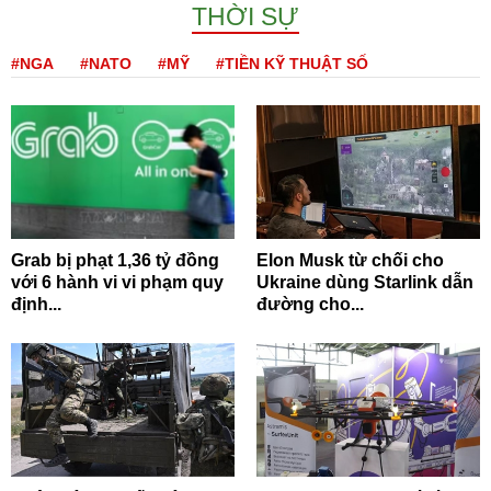
THỜI SỰ
#NGA
#NATO
#MỸ
#TIỀN KỸ THUẬT SỐ
Grab bị phạt 1,36 tỷ đồng
Elon Musk từ chối cho
với 6 hành vi vi phạm quy
Ukraine dùng Starlink dẫn
định...
đường cho...