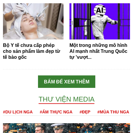
Bộ Y tế chưa cấp phép
Một trong những mô hình
cho sản phẩm làm đẹp từ
AI mạnh nhất Trung Quốc
tế bào gốc
tự 'vượt...
BẤM ĐỂ XEM THÊM
THƯ VIỆN MEDIA
#DU LỊCH NGA
#ẨM THỰC NGA
#ĐẸP
#MÙA THU NGA