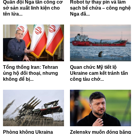
Quân đội Nga tấn công cơ
Robot tự thay pin và làm
sở sản xuất linh kiện cho
sạch bể chứa – công nghệ
tên lửa...
Nga đã...
Tổng thống Iran: Tehran
Quan chức Mỹ tiết lộ
ủng hộ đối thoại, nhưng
Ukraine cam kết tránh tấn
không để bị...
công tàu chở...
Phòng không Ukraina
Zelensky muốn đóng băng