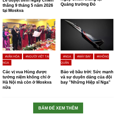
Lễ duyệt binh Ngày Chiến
Quảng trường Đỏ
thắng 9 tháng 5 năm 2026
tại Moskva
#VĂN HÓA
#NGƯỜI VIỆT TẠI
#NGA
#MÁY BAY
#KHÔNG
NGA
QUÂN
Các vị vua Hùng được
Bảo vệ bầu trời: Sức mạnh
tưởng niệm không chỉ ở
và sự duyên dáng của đội
Hà Nội mà còn ở Moskva
bay "Những Hiệp sĩ Nga"
nữa
BẤM ĐỂ XEM THÊM