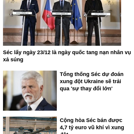
Séc lấy ngày 23/12 là ngày quốc tang nạn nhân vụ
xả súng
Tổng thống Séc dự đoán
xung đột Ukraine sẽ trải
qua 'sự thay đổi lớn'
Cộng hòa Séc bán được
4,7 tỷ euro vũ khí vì xung