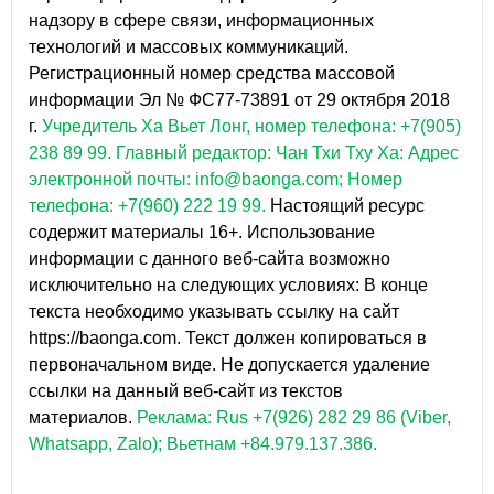
надзору в сфере связи, информационных
технологий и массовых коммуникаций.
Регистрационный номер средства массовой
информации Эл № ФС77-73891 от 29 октября 2018
г.
Учредитель Ха Вьет Лонг, номер телефона: +7(905)
238 89 99.
Главный редактор: Чан Тхи Тху Ха: Адрес
электронной почты: info@baonga.com; Номер
телефона: +7(960) 222 19 99.
Настоящий ресурс
содержит материалы 16+. Использование
информации с данного веб-сайта возможно
исключительно на следующих условиях: В конце
текста необходимо указывать ссылку на сайт
https://baonga.com. Текст должен копироваться в
первоначальном виде. Не допускается удаление
ссылки на данный веб-сайт из текстов
материалов.
Реклама: Rus +7(926) 282 29 86 (Viber,
Whatsapp, Zalo); Вьетнам +84.979.137.386.