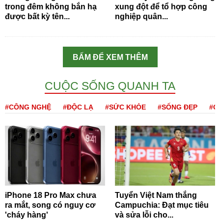
trong đêm không bắn hạ
xung đột để tổ hợp công
được bất kỳ tên...
nghiệp quân...
BẤM ĐỂ XEM THÊM
CUỘC SỐNG QUANH TA
#CÔNG NGHỆ
#ĐỘC LẠ
#SỨC KHỎE
#SỐNG ĐẸP
#Q
iPhone 18 Pro Max chưa
Tuyển Việt Nam thắng
ra mắt, song có nguy cơ
Campuchia: Đạt mục tiêu
'cháy hàng'
và sửa lỗi cho...