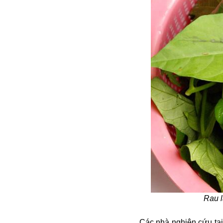
Alibaba
Angela Merkel
Aeroflot
ASEAN
Argentina
Ai
Azovstal
Rau l
Các nhà nghiên cứu tại