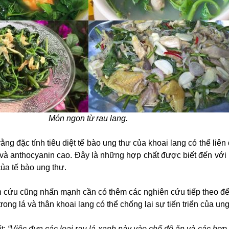
Món ngon từ rau lang.
ng đặc tính tiêu diệt tế bào ung thư của khoai lang có thể liê
và anthocyanin cao. Đây là những hợp chất được biết đến với
 của tế bào ung thư.
 cứu cũng nhấn mạnh cần có thêm các nghiên cứu tiếp theo để
ong lá và thân khoai lang có thể chống lại sự tiến triển của ung
t:
“Việc đưa các loại rau lá xanh này vào chế độ ăn và các hợp