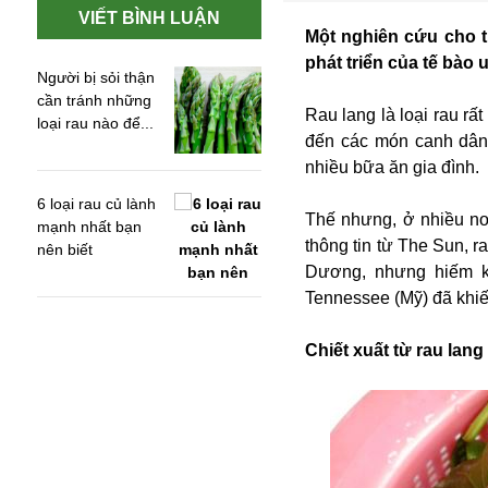
VIẾT BÌNH LUẬN
Một nghiên cứu cho t
phát triển của tế bào 
Người bị sỏi thận
cần tránh những
Rau lang là loại rau rấ
loại rau nào để...
đến các món canh dân 
nhiều bữa ăn gia đình.
6 loại rau củ lành
Thế nhưng, ở nhiều nơi
mạnh nhất bạn
thông tin từ The Sun, 
nên biết
Dương, nhưng hiếm k
Tennessee (Mỹ) đã khiế
An ninh
Chiết xuất từ rau lan
Anh
Australia
Amazon
Army Games
Apple