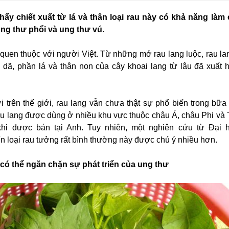
hấy chiết xuất từ lá và thân loại rau này có khả năng là
ung thư phổi và ung thư vú.
t quen thuộc với người Việt. Từ những mớ rau lang luộc, rau la
dã, phần lá và thân non của cây khoai lang từ lâu đã xuất h
 trên thế giới, rau lang vẫn chưa thật sự phổ biến trong bữa
rau lang được dùng ở nhiều khu vực thuộc châu Á, châu Phi và 
hi được bán tại Anh. Tuy nhiên, một nghiên cứu từ Đại 
n loại rau tưởng rất bình thường này được chú ý nhiều hơn.
g có thể ngăn chặn sự phát triển của ung thư