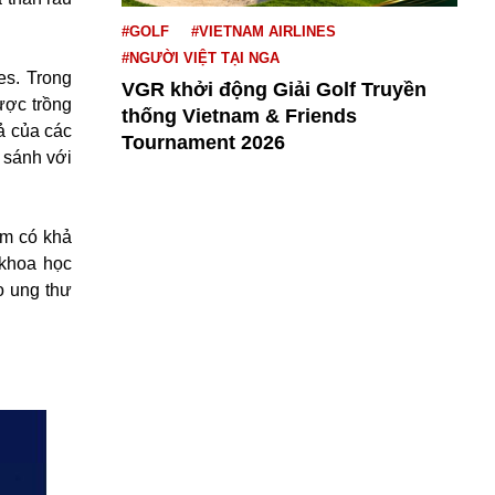
#GOLF
#VIETNAM AIRLINES
#NGƯỜI VIỆT TẠI NGA
es. Trong
VGR khởi động Giải Golf Truyền
ược trồng
thống Vietnam & Friends
ả của các
Tournament 2026
o sánh với
cam có khả
 khoa học
o ung thư