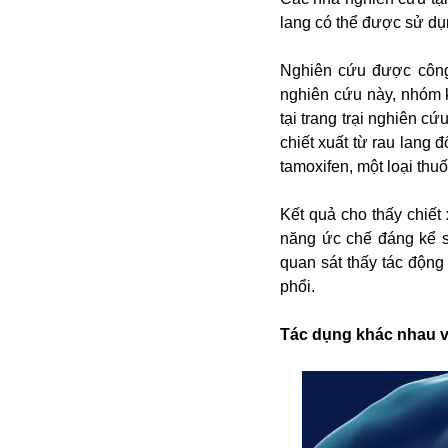
lang có thể được sử dụ
Nghiên cứu được công
nghiên cứu này, nhóm k
tại trang trại nghiên 
chiết xuất từ rau lang 
tamoxifen, một loại thu
Bói toán
Kết quả cho thấy chiết 
Bóng đá
năng ức chế đáng kể s
Bill Gates
quan sát thấy tác động
BĐS
phổi.
Bí ẩn
Bitcoin
Tác dụng khác nhau vớ
Bamboo Airways
Báo Nga có gì?
Biển Đông
Barrack Obama
Bắc Kinh