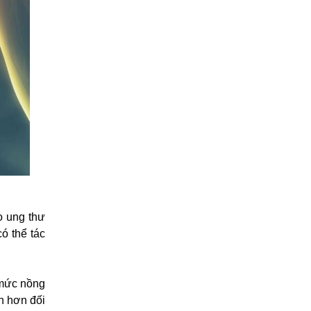
o ung thư
ó thể tác
 mức nồng
nh hơn đối