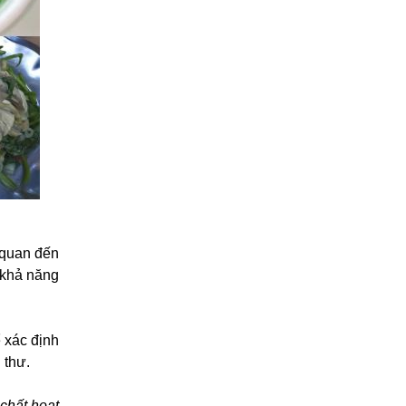
n quan đến
 khả năng
 xác định
 thư.
 chất hoạt