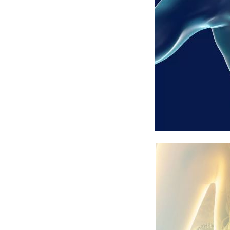
Buôn bán ở Nga
Bộ Quốc phòng
Bác Hồ
Bộ Y tế
Bão tuyết
Bệnh viện
Bản quyền
Bảo tàng
Blockchain
Bộ Ngoại giao
Bình Dương
Biển Đen
Boeing
Bình Định
Bulgaria
Biến chủng
Baikal
Bakhmut