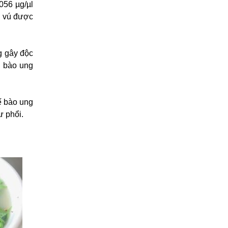
0056 µg/µl
ư vú được
g gây độc
ế bào ung
tế bào ung
ư phổi.