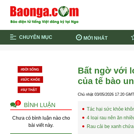
CHUYÊN MỤC
MỚI NHẤT
Trang chủ
Blockcha
Điểm tin chính
Dịch Covi
Bất ngờ với l
#ĐỜI SỐNG
Cộng đồng
Thông ti
của tế bào u
#SỨC KHỎE
Cuộc sống quanh ta
Khám phá
#SỰ THẬT
Quảng cáo
Chính trị
Chủ nhật 03/05/2026
17:20
GMT 
0
BÌNH LUẬN
Tác hại sức khỏe khô
4 loại rau nên ăn nhi
Chưa có bình luận nào cho
bài viết này.
Rau cải bẹ xanh chứa 