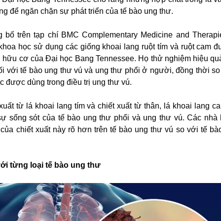
ng để ngăn chặn sự phát triển của tế bào ung thư.
 bố trên tạp chí BMC Complementary Medicine and Therapi
hoa học sử dụng các giống khoai lang ruột tím và ruột cam đ
cứu hữu cơ của Đại học Bang Tennessee. Họ thử nghiệm hiệu qu
đối với tế bào ung thư vú và ung thư phổi ở người, đồng thời s
ốc được dùng trong điều trị ung thư vú.
xuất từ lá khoai lang tím và chiết xuất từ thân, lá khoai lang 
ự sống sót của tế bào ung thư phổi và ung thư vú. Các nhà
 của chiết xuất này rõ hơn trên tế bào ung thư vú so với tế bà
i từng loại tế bào ung thư