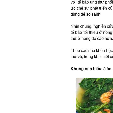
Campuchia
với tế bào ung thư phổi
Chính phủ
ức chế sự phát triển c
Chính sách
dùng để so sánh.
Covid-19
Cổ phiếu
Nhìn chung, nghiên cứu
Cuốn sách
tế bào tối thiểu ở nồn
Donald Trump
Công dân
thư ở nồng độ cao hơn.
Du lịch Nga
Chống dịch
Du lịch
Cuộc sống
Theo các nhà khoa học, 
Du học
Cà phê
thư vú, trong khi chiết 
Du học Tâm Phong
Camera
Donbass
Công nghiệp
Không nên hiểu là ăn 
Diễn viên
Covid-19 tại Nga
Elon Musk
Dubai
Chiến tranh lạnh
Emmanuel Macron
Do thái
CIA
Estonia
Doanh nghiệp
ECOWAS
Dạy con
Du khách Nga
Du học sinh