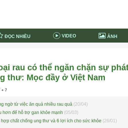
VIDEO
ĐỌC NHIỀU
ẢNH
in và ứng dụng
Tiêu điểm Covid-19
d-19 tại Nga
Thời sự
oại rau có thể ngăn chặn sự phát
n nước Nga
NABU EDUCATION
ng thư: Mọc đầy ở Việt Nam
 nước Nga
Tử vi hàng ngày
 Nga - Việt Nam
Phân tích chính trị
+ 7
ng ngờ từ việc ăn quá nhiều rau quả
(20/04)
ều hơn để hỗ trợ gan khỏe mạnh
(05/03)
hợp chất chống ung thư và 6 lợi ích cho sức khỏe
(26/01)