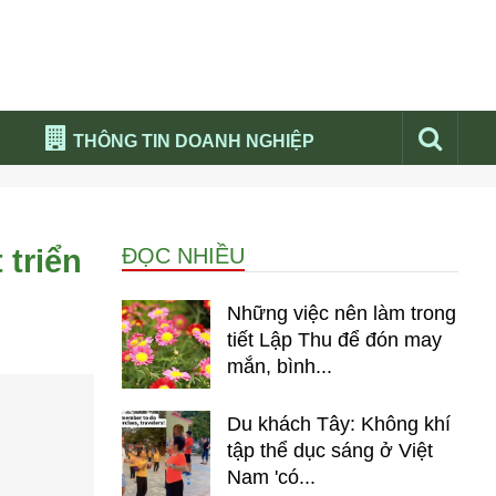
THÔNG TIN DOANH NGHIỆP
Đừng bỏ lỡ
Nổi bật báo nga
 triển
ĐỌC NHIỀU
Thư viện media
Phân tích thị trường Nga 2026
Những việc nên làm trong
tiết Lập Thu để đón may
mắn, bình...
Du khách Tây: Không khí
tập thể dục sáng ở Việt
Nam 'có...