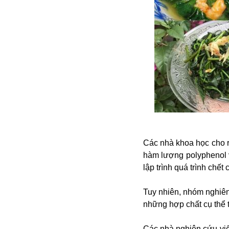
Dịch vụ
Diego Maradona
Di cư
Facebook
Dòng chảy phương Bắc 1
FED
Dải Gaza
Fansipan
F0
FLC
F-16
Các nhà khoa học cho rằ
hàm lượng polyphenol 
lập trình quá trình chết
Gương sáng
Tuy nhiên, nhóm nghiên
Golf
những hợp chất cụ thể tr
Giáng sinh
GDP
Các nhà nghiên cứu viế