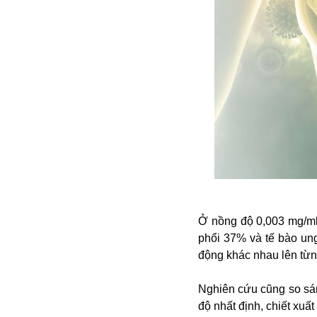
Bulagria
Crimea
Chính trị
Công nghệ
Chuyện hay
Chuyện lạ
Cuộc sống quanh ta
Casino
Chiến tranh thương mại
Chi hội phụ nữ TTTM Mátxcơva
Chính trị Nga
Ở nồng độ 0,003 mg/ml, 
Chợ Vòm
phổi 37% và tế bào ung
Cảnh sát
động khác nhau lên từng
Cấm bay
Cao tốc
Nghiên cứu cũng so sán
Canada
độ nhất định, chiết xuấ