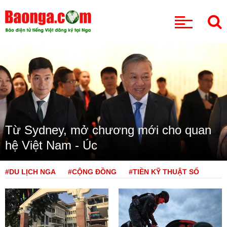
CHUYÊN MỤC
Từ Sydney, mở chương mới cho quan
hệ Việt Nam - Úc
#DU LỊCH NGA
#CỘNG ĐỒNG
#TIỀN KỸ THUẬT SỐ