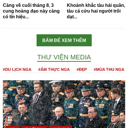
Càng về cuối tháng 8, 3
Khoảnh khắc tàu hải quân,
cung hoàng đạo này càng
tàu cá cứu hai người trôi
có tín hiệu...
dạt...
BẤM ĐỂ XEM THÊM
THƯ VIỆN MEDIA
#DU LỊCH NGA
#ẨM THỰC NGA
#ĐẸP
#MÙA THU NGA