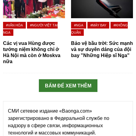
#VĂN HÓA
#NGƯỜI VIỆT TẠI
#NGA
#MÁY BAY
#KHÔNG
NGA
QUÂN
Các vị vua Hùng được
Bảo vệ bầu trời: Sức mạnh
tưởng niệm không chỉ ở
và sự duyên dáng của đội
Hà Nội mà còn ở Moskva
bay "Những Hiệp sĩ Nga"
nữa
BẤM ĐỂ XEM THÊM
СМИ сетевое издание «Baonga.com»
зарегистрировано в Федеральной службе по
надзору в сфере связи, информационных
технологий и массовых коммуникаций.