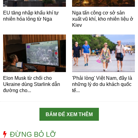
EU tăng nhập khẩu khí tự
Nga tấn công cơ sở sản
nhiên hóa lỏng từ Nga
xuất vũ khí, kho nhiên liệu ở
Kiev
Elon Musk từ chối cho
'Phải lòng' Việt Nam, đây là
Ukraine dùng Starlink dẫn
những lý do du khách quốc
đường cho...
tế...
BẤM ĐỂ XEM THÊM
ĐỪNG BỎ LỠ