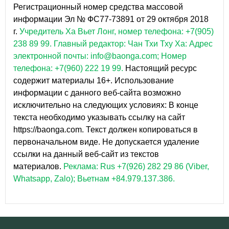
Регистрационный номер средства массовой
информации Эл № ФС77-73891 от 29 октября 2018
г.
Учредитель Ха Вьет Лонг, номер телефона: +7(905)
238 89 99.
Главный редактор: Чан Тхи Тху Ха: Адрес
электронной почты: info@baonga.com; Номер
телефона: +7(960) 222 19 99.
Настоящий ресурс
содержит материалы 16+. Использование
информации с данного веб-сайта возможно
исключительно на следующих условиях: В конце
текста необходимо указывать ссылку на сайт
https://baonga.com. Текст должен копироваться в
первоначальном виде. Не допускается удаление
ссылки на данный веб-сайт из текстов
материалов.
Реклама: Rus +7(926) 282 29 86 (Viber,
Whatsapp, Zalo); Вьетнам +84.979.137.386.