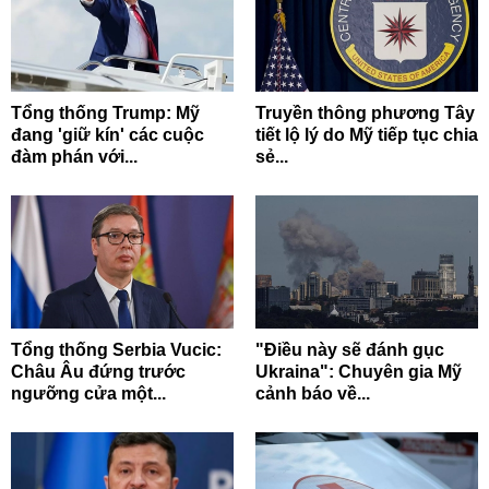
Tổng thống Trump: Mỹ
Truyền thông phương Tây
đang 'giữ kín' các cuộc
tiết lộ lý do Mỹ tiếp tục chia
đàm phán với...
sẻ...
Tổng thống Serbia Vucic:
"Điều này sẽ đánh gục
Châu Âu đứng trước
Ukraina": Chuyên gia Mỹ
ngưỡng cửa một...
cảnh báo về...