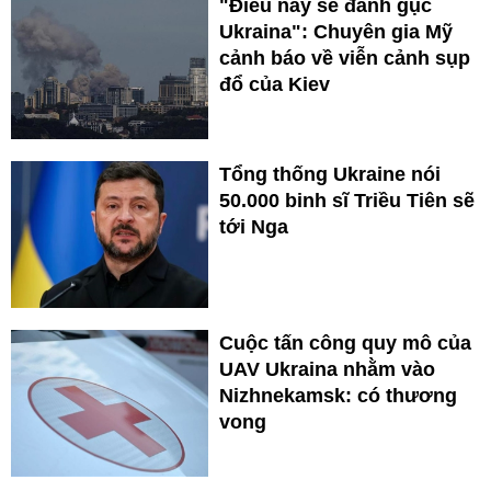
"Điều này sẽ đánh gục
Ukraina": Chuyên gia Mỹ
cảnh báo về viễn cảnh sụp
đổ của Kiev
Tổng thống Ukraine nói
50.000 binh sĩ Triều Tiên sẽ
tới Nga
Cuộc tấn công quy mô của
UAV Ukraina nhằm vào
Nizhnekamsk: có thương
vong