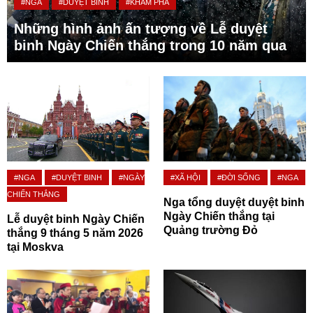
#NGA
#DUYỆT BINH
#KHÁM PHÁ
Những hình ảnh ấn tượng về Lễ duyệt
binh Ngày Chiến thắng trong 10 năm qua
#NGA
#DUYỆT BINH
#NGÀY
#XÃ HỘI
#ĐỜI SỐNG
#NGA
CHIẾN THẮNG
Nga tổng duyệt duyệt binh
Ngày Chiến thắng tại
Lễ duyệt binh Ngày Chiến
Quảng trường Đỏ
thắng 9 tháng 5 năm 2026
tại Moskva