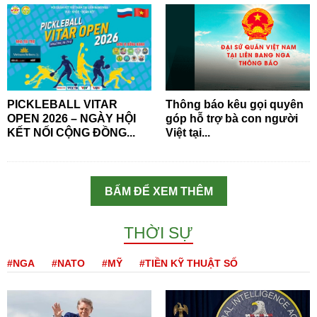
PICKLEBALL VITAR
Thông báo kêu gọi quyên
OPEN 2026 – NGÀY HỘI
góp hỗ trợ bà con người
KẾT NỐI CỘNG ĐỒNG...
Việt tại...
BẤM ĐỂ XEM THÊM
THỜI SỰ
#NGA
#NATO
#MỸ
#TIỀN KỸ THUẬT SỐ