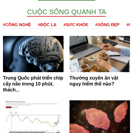
CUỘC SỐNG QUANH TA
#CÔNG NGHỆ
#ĐỘC LẠ
#SỨC KHỎE
#SỐNG ĐẸP
#Q
Trung Quốc phát triển chip
Thường xuyên ăn vặt
cấy não trong 10 phút,
nguy hiểm thế nào?
thách...