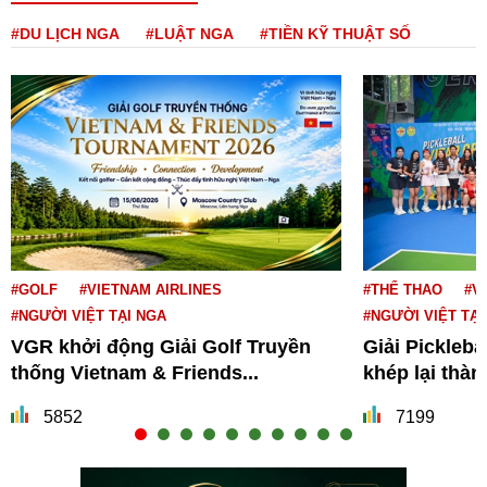
#DU LỊCH NGA
#LUẬT NGA
#TIỀN KỸ THUẬT SỐ
#GOLF
#VIETNAM AIRLINES
#THỂ THAO
#V
#NGƯỜI VIỆT TẠI NGA
#NGƯỜI VIỆT TẠI
VGR khởi động Giải Golf Truyền
Giải Pickleba
thống Vietnam & Friends...
khép lại thà
5852
7199