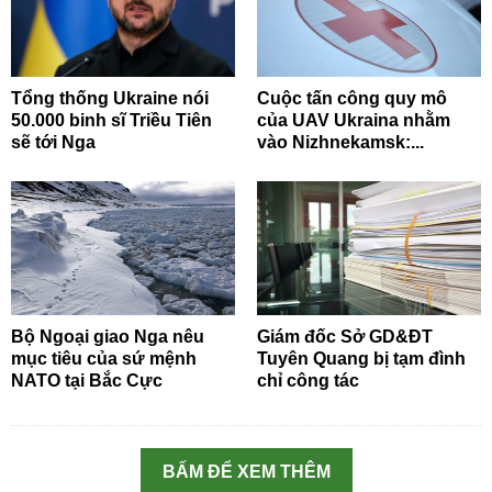
Tổng thống Ukraine nói
Cuộc tấn công quy mô
50.000 binh sĩ Triều Tiên
của UAV Ukraina nhằm
sẽ tới Nga
vào Nizhnekamsk:...
Bộ Ngoại giao Nga nêu
Giám đốc Sở GD&ĐT
mục tiêu của sứ mệnh
Tuyên Quang bị tạm đình
NATO tại Bắc Cực
chỉ công tác
BẤM ĐỂ XEM THÊM