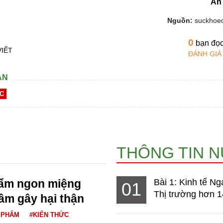
An
Nguồn:
suckhoe
0
bạn đọ
VIẾT
ĐÁNH GIÁ
AN
ỨC
THÔNG TIN 
hẩm ngon miệng
Bài 1: Kinh tế Ng
01
Thị trường hơn 1
ầm gây hại thận
 PHẨM
#KIẾN THỨC