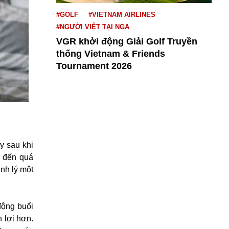
#GOLF
#VIETNAM AIRLINES
#NGƯỜI VIỆT TẠI NGA
VGR khởi động Giải Golf Truyền
thống Vietnam & Friends
Tournament 2026
y sau khi
g đến quá
inh lý một
động buổi
 lợi hơn.