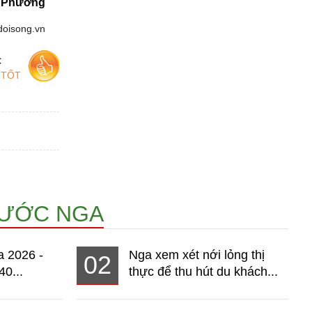
 Phương
doisong.vn
c
 TỐT
NƯỚC NGA
a 2026 -
Nga xem xét nới lỏng thị
02
40...
thực để thu hút du khách...