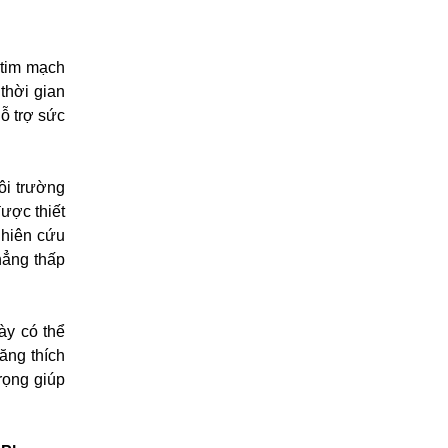
 tim mạch
 thời gian
ỗ trợ sức
ôi trường
ược thiết
ghiên cứu
hẳng thấp
ày có thể
ăng thích
rọng giúp