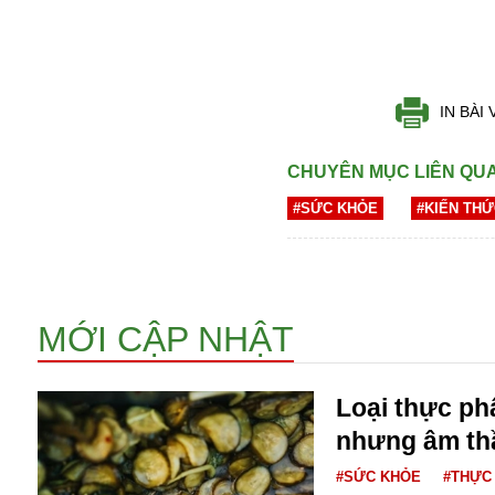
Dịch vụ
Diego Maradona
Di cư
Facebook
Dòng chảy phương Bắc 1
FED
Dải Gaza
IN BÀI 
Fansipan
F0
FLC
CHUYÊN MỤC LIÊN QU
F-16
#SỨC KHỎE
#KIẾN TH
MỚI CẬP NHẬT
Gương sáng
Loại thực p
Golf
nhưng âm th
Giáng sinh
GDP
#SỨC KHỎE
#THỰC