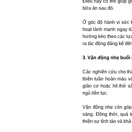
Điều này có thể giúp g
Buôn bán ở Nga
bữa ăn sau đó.
Bộ Quốc phòng
Bác Hồ
Ở góc độ hành vi sức k
Bộ Y tế
hoạt lành mạnh ngay từ
Bão tuyết
hướng kéo theo các lựa 
Bệnh viện
ra tác động đáng kể đến
Bản quyền
Bảo tàng
3. Vận động nhẹ buổi 
Blockchain
Bộ Ngoại giao
Các nghiên cứu cho thấ
Bình Dương
thiện tuần hoàn máu v
Biển Đen
giãn cơ hoặc hít thở s
Boeing
ngủ liên tục.
Bình Định
Bulgaria
Vận động nhẹ còn góp 
Biến chủng
sáng. Đồng thời, quá t
Baikal
thiện sự tỉnh táo và khả
Bakhmut