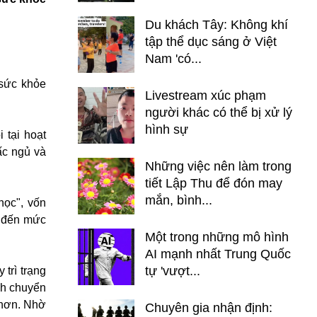
Du khách Tây: Không khí
tập thể dục sáng ở Việt
Nam 'có...
 sức khỏe
Livestream xúc phạm
người khác có thể bị xử lý
hình sự
 tại hoạt
ấc ngủ và
Những việc nên làm trong
tiết Lập Thu để đón may
mắn, bình...
học", vốn
g đến mức
Một trong những mô hình
AI mạnh nhất Trung Quốc
tự 'vượt...
trì trạng
ình chuyển
 hơn. Nhờ
Chuyên gia nhận định: