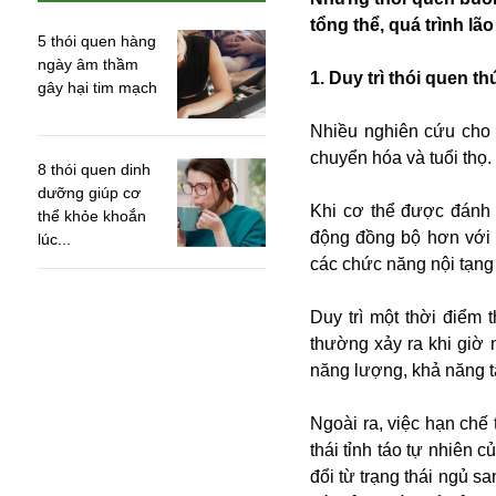
tổng thể, quá trình lã
5 thói quen hàng
ngày âm thầm
1. Duy trì thói quen 
gây hại tim mạch
Nhiều nghiên cứu cho t
chuyển hóa và tuổi thọ.
8 thói quen dinh
dưỡng giúp cơ
Khi cơ thể được đánh 
thể khỏe khoắn
động đồng bộ hơn với 
lúc...
các chức năng nội tạng
Duy trì một thời điểm 
thường xảy ra khi giờ
An ninh
năng lượng, khả năng t
Anh
Australia
Ngoài ra, việc hạn chế
Amazon
thái tỉnh táo tự nhiên 
Army Games
đổi từ trạng thái ngủ s
Apple