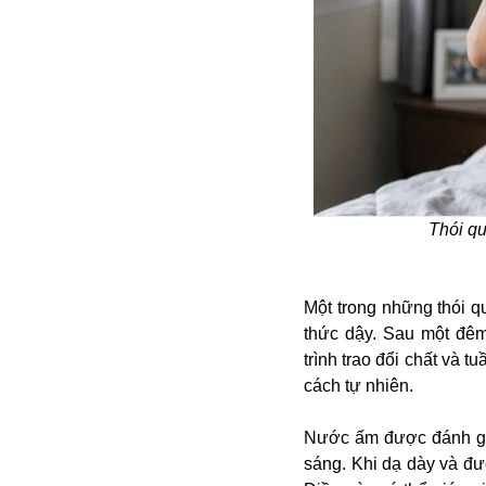
Bói toán
Thói qu
Bóng đá
Bill Gates
BĐS
Một trong những thói 
Bí ẩn
thức dậy. Sau một đêm
Bitcoin
trình trao đổi chất và 
Bamboo Airways
cách tự nhiên.
Báo Nga có gì?
Biển Đông
Nước ấm được đánh giá
Barrack Obama
sáng. Khi dạ dày và đư
Bắc Kinh