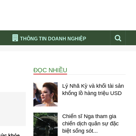
THÔNG TIN DOANH NGHIỆP
Đừng bỏ lỡ
Nổi bật báo nga
ĐỌC NHIỀU
Thư viện media
Phân tích thị trường Nga 2026
Lý Nhã Kỳ và khối tài sản
khổng lồ hàng triệu USD
Chiến sĩ Nga tham gia
chiến dịch quân sự đặc
biệt sống sót...
sức khỏe