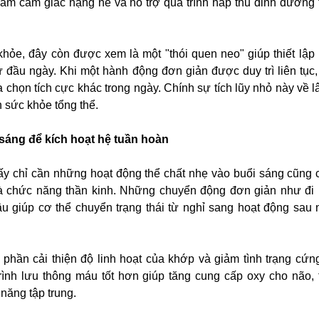
iảm cảm giác nặng nề và hỗ trợ quá trình hấp thu dinh dưỡng 
hỏe, đây còn được xem là một "thói quen neo" giúp thiết lập 
 đầu ngày. Khi một hành động đơn giản được duy trì liên tục,
chọn tích cực khác trong ngày. Chính sự tích lũy nhỏ này về lâ
 sức khỏe tổng thể.
sáng để kích hoạt hệ tuần hoàn
y chỉ cần những hoạt động thể chất nhẹ vào buổi sáng cũng c
à chức năng thần kinh. Những chuyển động đơn giản như đi
âu giúp cơ thể chuyển trạng thái từ nghỉ sang hoạt động sau 
phần cải thiện độ linh hoạt của khớp và giảm tình trạng cứn
rình lưu thông máu tốt hơn giúp tăng cung cấp oxy cho não, 
 năng tập trung.