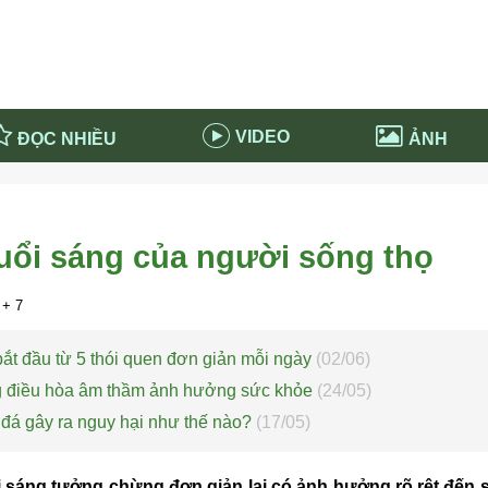
VIDEO
ĐỌC NHIỀU
ẢNH
in và ứng dụng
Tiêu điểm Covid-19
d-19 tại Nga
Thời sự
buổi sáng của người sống thọ
n nước Nga
NABU EDUCATION
 nước Nga
Tử vi hàng ngày
+ 7
 Nga - Việt Nam
Phân tích chính trị
ắt đầu từ 5 thói quen đơn giản mỗi ngày
(02/06)
g điều hòa âm thầm ảnh hưởng sức khỏe
(24/05)
đá gây ra nguy hại như thế nào?
(17/05)
 sáng tưởng chừng đơn giản lại có ảnh hưởng rõ rệt đến 