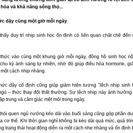
o hóa và khả năng sống thọ...
thức dậy cùng một giờ mỗi ngày
hấy duy trì nhịp sinh học ổn định có liên quan chặt chẽ đến
thức vào cùng một khung giờ mỗi ngày, đồng hồ sinh học nội
chu kỳ ánh sáng tự nhiên, nhờ đó giúp điều hòa hormone, gi
 một cách nhịp nhàng.
thức dậy cố định cũng giúp giảm hiện tượng "lệch nhịp sinh 
 ngủ – thức thay đổi thất thường. Sự lệch nhịp này ảnh hưởn
ập trung và cảm giác mệt mỏi trong ngày.
 thói quen ngủ nướng kéo dài vào buổi sáng cũng góp phần duy 
của cơ thể. Khi thời gian nghỉ không bị kéo dài quá mức, quá tr
ang trạng thái hoạt động diễn ra một cách nhẹ nhàng và ổn định