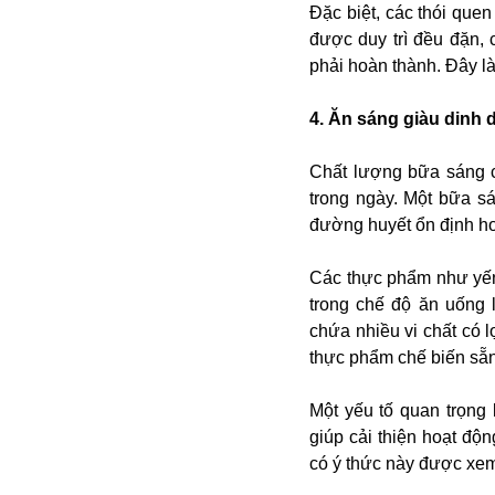
Bulagria
Đặc biệt, các thói que
được duy trì đều đặn, 
phải hoàn thành. Đây là
Crimea
4. Ăn sáng giàu dinh
Chính trị
Công nghệ
Chất lượng bữa sáng 
Chuyện hay
trong ngày. Một bữa sá
Chuyện lạ
đường huyết ổn định h
Cuộc sống quanh ta
Casino
Các thực phẩm như yến 
Chiến tranh thương mại
trong chế độ ăn uống
Chi hội phụ nữ TTTM Mátxcơva
chứa nhiều vi chất có 
Chính trị Nga
thực phẩm chế biến sẵn
Chợ Vòm
Cảnh sát
Một yếu tố quan trọng
Cấm bay
giúp cải thiện hoạt độn
Cao tốc
có ý thức này được xem 
Canada