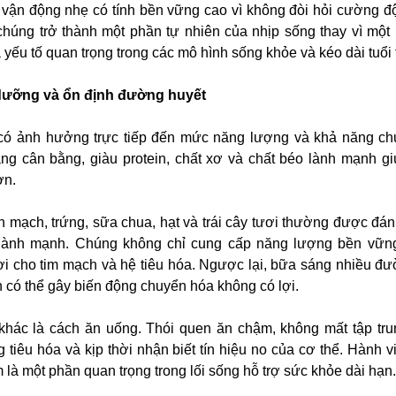
n vận động nhẹ có tính bền vững cao vì không đòi hỏi cường độ
chúng trở thành một phần tự nhiên của nhịp sống thay vì một
 yếu tố quan trọng trong các mô hình sống khỏe và kéo dài tuổi 
 dưỡng và ổn định đường huyết
có ảnh hưởng trực tiếp đến mức năng lượng và khả năng c
ng cân bằng, giàu protein, chất xơ và chất béo lành mạnh giú
ơn.
mạch, trứng, sữa chua, hạt và trái cây tươi thường được đán
 lành mạnh. Chúng không chỉ cung cấp năng lượng bền vữn
lợi cho tim mạch và hệ tiêu hóa. Ngược lại, bữa sáng nhiều đ
 có thể gây biến động chuyển hóa không có lợi.
 khác là cách ăn uống. Thói quen ăn chậm, không mất tập tru
g tiêu hóa và kịp thời nhận biết tín hiệu no của cơ thể. Hành 
là một phần quan trọng trong lối sống hỗ trợ sức khỏe dài hạn.