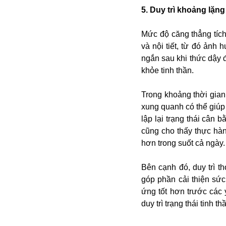
Campuchia
5. Duy trì khoảng lặng
Chính phủ
Chính sách
Mức độ căng thẳng tích
Covid-19
và nội tiết, từ đó ảnh 
Cổ phiếu
ngắn sau khi thức dậy 
Cuốn sách
Donald Trump
khỏe tinh thần.
Công dân
Du lịch Nga
Chống dịch
Du lịch
Trong khoảng thời gian
Cuộc sống
Du học
xung quanh có thể giúp
Cà phê
Du học Tâm Phong
lập lại trạng thái cân
Camera
Donbass
cũng cho thấy thực hà
Công nghiệp
Diễn viên
hơn trong suốt cả ngày.
Covid-19 tại Nga
Elon Musk
Dubai
Chiến tranh lạnh
Emmanuel Macron
Do thái
Bên cạnh đó, duy trì t
CIA
Estonia
Doanh nghiệp
góp phần cải thiện sức
ECOWAS
Dạy con
ứng tốt hơn trước các
Du khách Nga
duy trì trạng thái tinh t
Du học sinh