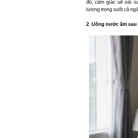
đó, cảm giác uể oải s
Alibaba
lượng trong suốt cả ngà
Angela Merkel
Aeroflot
2. Uống nước ấm sau 
ASEAN
Argentina
Ai
Azovstal