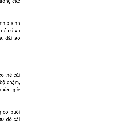
trong các
nhịp sinh
 nó có xu
u dài tạo
ó thể cải
 bộ chậm,
nhiều giờ
g cơ buổi
từ đó cải