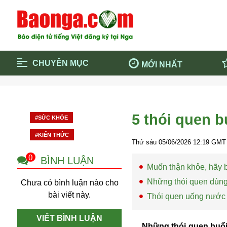
CHUYÊN MỤC
MỚI NHẤT
Trang chủ
Blockcha
Điểm tin chính
Dịch Covi
5 thói quen 
#SỨC KHỎE
Cộng đồng
Thông ti
#KIẾN THỨC
Cuộc sống quanh ta
Khám phá
Thứ sáu 05/06/2026
12:19
GMT 
Quảng cáo
Chính trị
0
BÌNH LUẬN
Muốn thận khỏe, hãy b
Những thói quen dùn
Chưa có bình luận nào cho
bài viết này.
Thói quen uống nước 
VIẾT BÌNH LUẬN
Những thói quen buổi