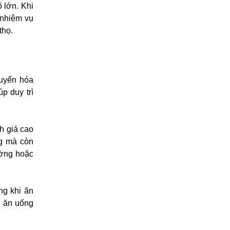
 lớn. Khi
 nhiệm vụ
thọ.
huyển hóa
p duy trì
h giá cao
g mà còn
ường hoặc
ng khi ăn
vi ăn uống