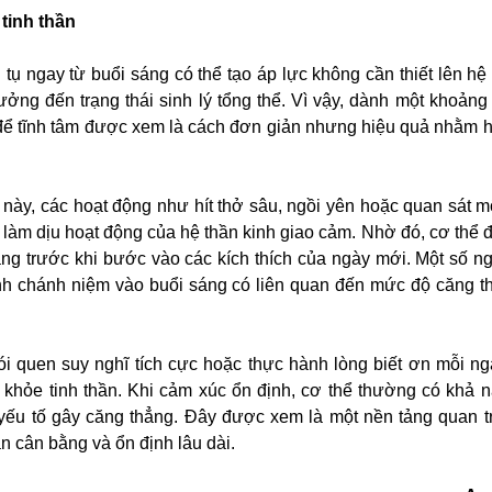
 tinh thần
 tụ ngay từ buổi sáng có thể tạo áp lực không cần thiết lên hệ
hưởng đến trạng thái sinh lý tổng thể. Vì vậy, dành một khoảng
để tĩnh tâm được xem là cách đơn giản nhưng hiệu quả nhằm h
 này, các hoạt động như hít thở sâu, ngồi yên hoặc quan sát m
 làm dịu hoạt động của hệ thần kinh giao cảm. Nhờ đó, cơ thể đ
 bằng trước khi bước vào các kích thích của ngày mới. Một số n
nh chánh niệm vào buổi sáng có liên quan đến mức độ căng t
hói quen suy nghĩ tích cực hoặc thực hành lòng biết ơn mỗi ng
 khỏe tinh thần. Khi cảm xúc ổn định, cơ thể thường có khả n
 yếu tố gây căng thẳng. Đây được xem là một nền tảng quan t
hần cân bằng và ổn định lâu dài.