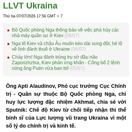
LLVT Ukraina
Thứ ba 07/07/2026
17:56
GMT + 7
Bộ Quốc phòng Nga thông báo về việc phá hủy các
nhà máy quân sự ở Kiev
(06/07)
Nga tố Kiev và châu Âu muốn kéo dài xung đột, hé lộ
về lính đánh thuê ở Ukraine
(06/07)
Cháy lớn! Nga đánh trúng trụ sở đầu não
Zaporizhzhia, Kiev phản ứng khẩn - Công bố 2 lệnh
nóng ông Putin vừa ban bố
(05/07)
Ông Apti Alaudinov, Phó cục trưởng Cục Chính
trị - Quân sự thuộc Bộ Quốc phòng Nga, chỉ
huy lực lượng đặc nhiệm Akhmat, chia sẻ với
Sputnik: Chế độ Kiev từ chối tiếp nhận thi thể
binh sĩ của Lực lượng vũ trang Ukraina vì một
số lý do chính trị và kinh tế.