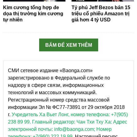
Kim cương tổng hợp đe
Tỷ phú Jeff Bezos bán 15
dọa thị trường kim cương
triệu cổ phiếu Amazon trị
tự nhiên
giá hơn 4 tỷ USD
BẤM ĐỂ XEM THÊM
СМИ сетевое издание «Baonga.com»
зарегистрировано в Федеральной службе по
надзору в сфере связи, информационных
технологий и массовых коммуникаций.
Регистрационный номер средства массовой
информации Эл № ФС77-73891 от 29 октября 2018
г.
Учредитель Ха Вьет Лонг, номер телефона: +7(905)
238 89 99.
Главный редактор: Чан Тхи Тху Ха: Адрес
электронной почты: info@baonga.com; Номер
телефона: +7(960) 222 19 99.
Настоящий ресурс