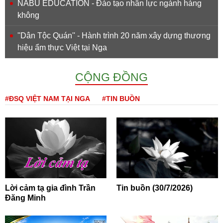
NABU EDUCATION - Đào tạo nhân lực ngành hàng
không
''Dân Tộc Quán'' - Hành trình 20 năm xây dựng thương
hiệu ẩm thực Việt tại Nga
CỘNG ĐỒNG
#ĐSQ VIỆT NAM TẠI NGA
#TIN BUỒN
Lời cảm tạ gia đình Trần
Tin buồn (30/7/2026)
Đăng Minh