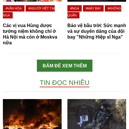
#VĂN HÓA
#NGƯỜI VIỆT TẠI
#NGA
#MÁY BAY
#KHÔNG
NGA
QUÂN
Các vị vua Hùng được
Bảo vệ bầu trời: Sức mạnh
tưởng niệm không chỉ ở
và sự duyên dáng của đội
Hà Nội mà còn ở Moskva
bay "Những Hiệp sĩ Nga"
nữa
BẤM ĐỂ XEM THÊM
TIN ĐỌC NHIỀU