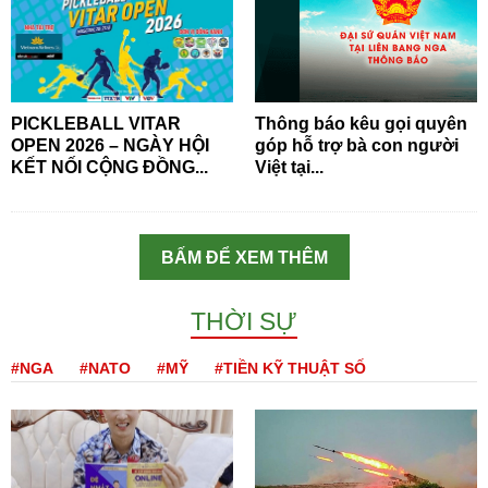
PICKLEBALL VITAR
Thông báo kêu gọi quyên
OPEN 2026 – NGÀY HỘI
góp hỗ trợ bà con người
KẾT NỐI CỘNG ĐỒNG...
Việt tại...
BẤM ĐỂ XEM THÊM
THỜI SỰ
#NGA
#NATO
#MỸ
#TIỀN KỸ THUẬT SỐ