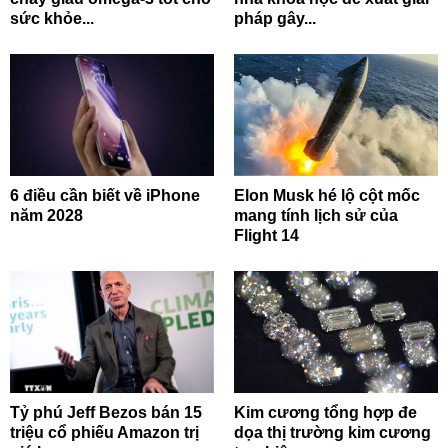
sức khỏe...
pháp gây...
6 điều cần biết về iPhone
Elon Musk hé lộ cột mốc
năm 2028
mang tính lịch sử của
Flight 14
Tỷ phú Jeff Bezos bán 15
Kim cương tổng hợp đe
triệu cổ phiếu Amazon trị
dọa thị trường kim cương