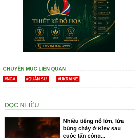
CHUYÊN MỤC LIÊN QUAN
#NGA
#QUÂN SỰ
#UKRAINE
ĐỌC NHIỀU
Nhiều tiếng nổ lớn, lửa
bùng cháy ở Kiev sau
cuộc tấn công...