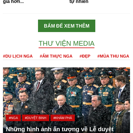
giá hơn...
tự nhiên
BẤM ĐỂ XEM THÊM
THƯ VIỆN MEDIA
#DU LỊCH NGA
#ẨM THỰC NGA
#ĐẸP
#MÙA THU NGA
#NGA
#DUYỆT BINH
#KHÁM PHÁ
Những hình ảnh ấn tượng về Lễ duyệt