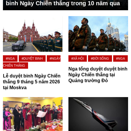
binh Ngày Chiến thắng trong 10 năm qua
#NGA
#DUYỆT BINH
#NGÀY
#XÃ HỘI
#ĐỜI SỐNG
#NGA
CHIẾN THẮNG
Nga tổng duyệt duyệt binh
Ngày Chiến thắng tại
Lễ duyệt binh Ngày Chiến
Quảng trường Đỏ
thắng 9 tháng 5 năm 2026
tại Moskva