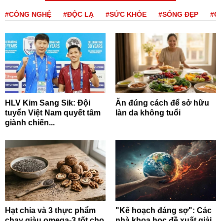
#CÔNG NGHỆ
#ĐỘC LẠ
#SỨC KHỎE
#SỐNG ĐẸP
#Q
HLV Kim Sang Sik: Đội
Ăn đúng cách để sở hữu
tuyển Việt Nam quyết tâm
làn da không tuổi
giành chiến...
Hạt chia và 3 thực phẩm
"Kế hoạch đáng sợ": Các
chay giàu omega-3 tốt cho
nhà khoa học đề xuất giải