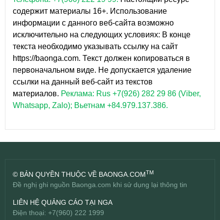
содержит материалы 16+. Использование
информации с данного веб-сайта возможно
исключительно на следующих условиях: В конце
текста необходимо указывать ссылку на сайт
https://baonga.com. Текст должен копироваться в
первоначальном виде. Не допускается удаление
ссылки на данный веб-сайт из текстов
материалов.
Реклама: Rus +7(926) 282 29 86 (Viber,
Whatsapp, Zalo); Вьетнам +84.979.137.386.
TM
© BẢN QUYỀN THUỘC VỀ BAONGA.COM
Đề nghị ghi nguồn Baonga.com khi sử dụng lại thông tin
LIÊN HỆ QUẢNG CÁO TẠI NGA
Điện thoại: +7(960) 222 1999