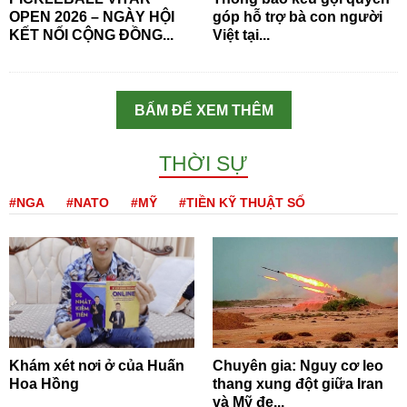
OPEN 2026 – NGÀY HỘI
góp hỗ trợ bà con người
KẾT NỐI CỘNG ĐỒNG...
Việt tại...
BẤM ĐỂ XEM THÊM
THỜI SỰ
#NGA
#NATO
#MỸ
#TIỀN KỸ THUẬT SỐ
Khám xét nơi ở của Huấn
Chuyên gia: Nguy cơ leo
Hoa Hồng
thang xung đột giữa Iran
và Mỹ đe...