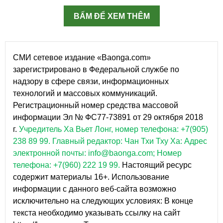
BẤM ĐỂ XEM THÊM
СМИ сетевое издание «Baonga.com»
зарегистрировано в Федеральной службе по
надзору в сфере связи, информационных
технологий и массовых коммуникаций.
Регистрационный номер средства массовой
информации Эл № ФС77-73891 от 29 октября 2018
г.
Учредитель Ха Вьет Лонг, номер телефона: +7(905)
238 89 99.
Главный редактор: Чан Тхи Тху Ха: Адрес
электронной почты: info@baonga.com; Номер
телефона: +7(960) 222 19 99.
Настоящий ресурс
содержит материалы 16+. Использование
информации с данного веб-сайта возможно
исключительно на следующих условиях: В конце
текста необходимо указывать ссылку на сайт