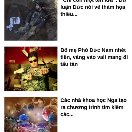
“Chỉ còn một tên lửa”: Dư
luận Đức nói về thảm họa
thiếu...
Bố mẹ Phó Đức Nam nhét
tiền, vàng vào vali mang đi
tẩu tán
Các nhà khoa học Nga tạo
ra chương trình tìm kiếm
các...