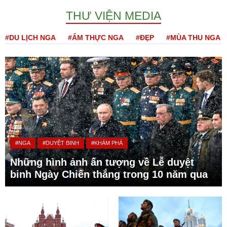
THƯ VIỆN MEDIA
#DU LỊCH NGA
#ẨM THỰC NGA
#ĐẸP
#MÙA THU NGA
#NGA
#DUYỆT BINH
#KHÁM PHÁ
Những hình ảnh ấn tượng về Lễ duyệt
binh Ngày Chiến thắng trong 10 năm qua