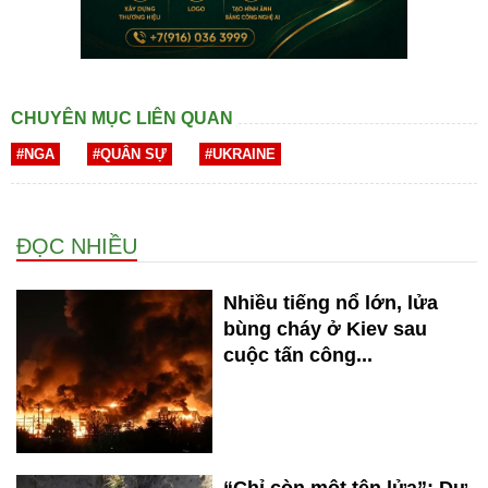
CHUYÊN MỤC LIÊN QUAN
#NGA
#QUÂN SỰ
#UKRAINE
ĐỌC NHIỀU
Nhiều tiếng nổ lớn, lửa
bùng cháy ở Kiev sau
cuộc tấn công...