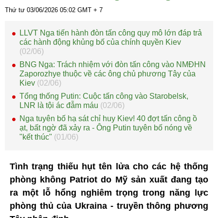
Thứ tư 03/06/2026
05:02
GMT + 7
LLVT Nga tiến hành đòn tấn công quy mô lớn đáp trả
các hành động khủng bố của chính quyền Kiev
(02/06)
BNG Nga: Trách nhiệm với đòn tấn công vào NMĐHN
Zaporozhye thuộc về các ông chủ phương Tây của
Kiev
(02/06)
Tổng thống Putin: Cuộc tấn công vào Starobelsk,
LNR là tội ác đẫm máu
(02/06)
Nga tuyên bố hạ sát chỉ huy Kiev! 40 đợt tấn công ồ
ạt, bất ngờ đã xảy ra - Ông Putin tuyên bố nóng về
"kết thúc"
(01/06)
Tình trạng thiếu hụt tên lửa cho các hệ thống
phòng không Patriot do Mỹ sản xuất đang tạo
ra một lỗ hổng nghiêm trọng trong năng lực
phòng thủ của Ukraina - truyền thông phương