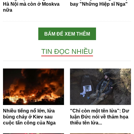
Hà Nội mà còn ở Moskva
bay "Những Hiệp sĩ Nga"
nữa
BẤM ĐỂ XEM THÊM
TIN ĐỌC NHIỀU
Nhiều tiếng nổ lớn, lửa
“Chỉ còn một tên lửa”: Dư
bùng cháy ở Kiev sau
luận Đức nói về thảm họa
cuộc tấn công của Nga
thiếu tên lửa...