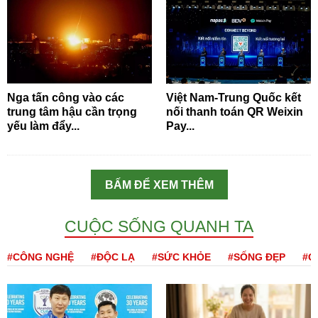
Nga tấn công vào các
Việt Nam-Trung Quốc kết
trung tâm hậu cần trọng
nối thanh toán QR Weixin
yếu làm đẩy...
Pay...
BẤM ĐỂ XEM THÊM
CUỘC SỐNG QUANH TA
#CÔNG NGHỆ
#ĐỘC LẠ
#SỨC KHỎE
#SỐNG ĐẸP
#Q