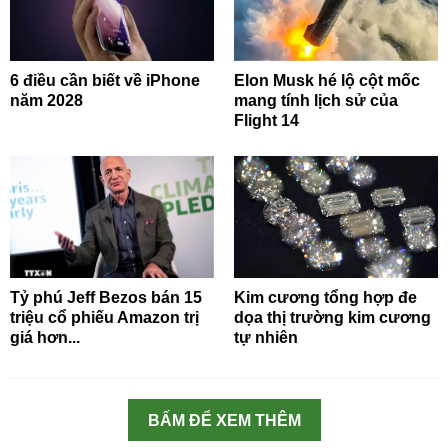
6 điều cần biết về iPhone
Elon Musk hé lộ cột mốc
năm 2028
mang tính lịch sử của
Flight 14
Tỷ phú Jeff Bezos bán 15
Kim cương tổng hợp đe
triệu cổ phiếu Amazon trị
dọa thị trường kim cương
giá hơn...
tự nhiên
BẤM ĐỂ XEM THÊM