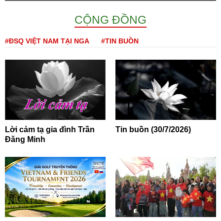
CỘNG ĐỒNG
#ĐSQ VIỆT NAM TẠI NGA
#TIN BUỒN
Lời cảm tạ gia đình Trần
Tin buồn (30/7/2026)
Đăng Minh