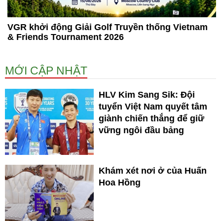
VGR khởi động Giải Golf Truyền thống Vietnam
& Friends Tournament 2026
MỚI CẬP NHẬT
HLV Kim Sang Sik: Đội
tuyển Việt Nam quyết tâm
giành chiến thắng để giữ
vững ngôi đầu bảng
Khám xét nơi ở của Huấn
Hoa Hồng