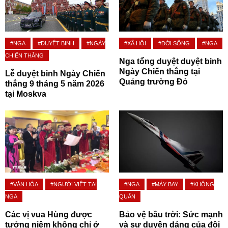
#NGA
#DUYỆT BINH
#NGÀY
#XÃ HỘI
#ĐỜI SỐNG
#NGA
CHIẾN THẮNG
Nga tổng duyệt duyệt binh
Ngày Chiến thắng tại
Lễ duyệt binh Ngày Chiến
Quảng trường Đỏ
thắng 9 tháng 5 năm 2026
tại Moskva
#VĂN HÓA
#NGƯỜI VIỆT TẠI
#NGA
#MÁY BAY
#KHÔNG
NGA
QUÂN
Các vị vua Hùng được
Bảo vệ bầu trời: Sức mạnh
tưởng niệm không chỉ ở
và sự duyên dáng của đội