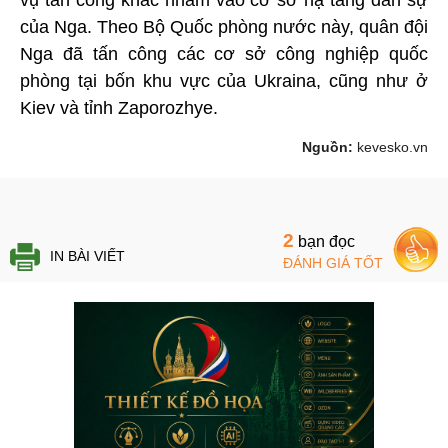
vụ tấn công khác nhằm vào cơ sở hạ tầng dân sự
của Nga. Theo Bộ Quốc phòng nước này, quân đội
Nga đã tấn công các cơ sở công nghiệp quốc
phòng tại bốn khu vực của Ukraina, cũng như ở
Kiev và tỉnh Zaporozhye.
Nguồn:
kevesko.vn
2
bạn đọc
IN BÀI VIẾT
ĐÁNH GIÁ TỐT