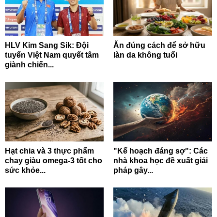
HLV Kim Sang Sik: Đội
Ăn đúng cách để sở hữu
tuyển Việt Nam quyết tâm
làn da không tuổi
giành chiến...
Hạt chia và 3 thực phẩm
"Kế hoạch đáng sợ": Các
chay giàu omega-3 tốt cho
nhà khoa học đề xuất giải
sức khỏe...
pháp gây...