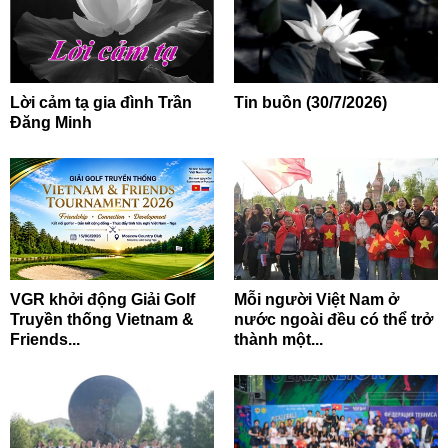
Lời cảm tạ gia đình Trần
Tin buồn (30/7/2026)
Đăng Minh
VGR khởi động Giải Golf
Mỗi người Việt Nam ở
Truyền thống Vietnam &
nước ngoài đều có thể trở
Friends...
thành một...