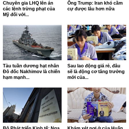
Chuyên gia LHQ lên án
Ông Trump: Iran khó cầm
các lệnh trừng phạt của
cự được lâu hơn nữa
Mỹ đối với...
Tàu tuần dương hạt nhân
Sau lao động giá rẻ, đâu
Đô đốc Nakhimov là chiến
sẽ là động cơ tăng trưởng
hạm mạnh...
mới của...
Bộ Phát triển Kinh tế: Nga
Khám xét nơi ở của Huấn