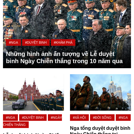
#NGA
#DUYỆT BINH
#KHÁM PHÁ
Những hình ảnh ấn tượng về Lễ duyệt
binh Ngày Chiến thắng trong 10 năm qua
#NGA
#DUYỆT BINH
#NGÀY
#XÃ HỘI
#ĐỜI SỐNG
#NGA
CHIẾN THẮNG
Nga tổng duyệt duyệt binh