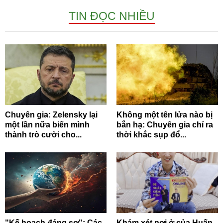
TIN ĐỌC NHIỀU
Chuyên gia: Zelensky lại
Không một tên lửa nào bị
một lần nữa biến mình
bắn hạ: Chuyên gia chỉ ra
thành trò cười cho...
thời khắc sụp đổ...
"Kế hoạch đáng sợ": Các
Khám xét nơi ở của Huấn