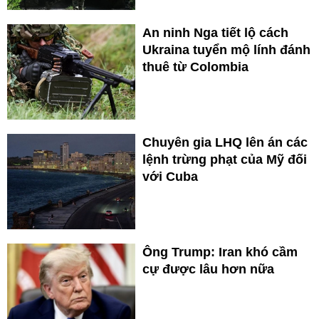
An ninh Nga tiết lộ cách
Ukraina tuyển mộ lính đánh
thuê từ Colombia
Chuyên gia LHQ lên án các
lệnh trừng phạt của Mỹ đối
với Cuba
Ông Trump: Iran khó cầm
cự được lâu hơn nữa