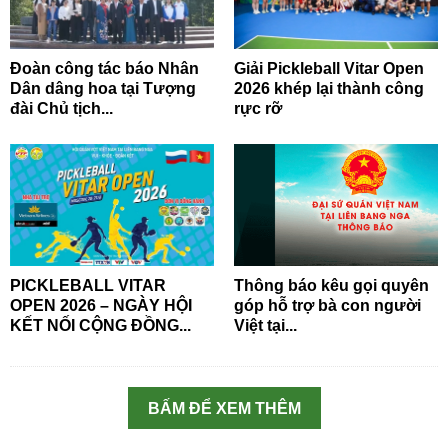
Đoàn công tác báo Nhân
Giải Pickleball Vitar Open
Dân dâng hoa tại Tượng
2026 khép lại thành công
đài Chủ tịch...
rực rỡ
PICKLEBALL VITAR
Thông báo kêu gọi quyên
OPEN 2026 – NGÀY HỘI
góp hỗ trợ bà con người
KẾT NỐI CỘNG ĐỒNG...
Việt tại...
BẤM ĐỂ XEM THÊM