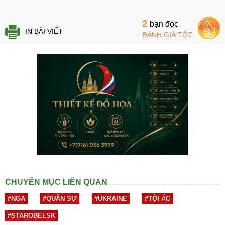
2
bạn đọc
IN BÀI VIẾT
ĐÁNH GIÁ TỐT
CHUYÊN MỤC LIÊN QUAN
#NGA
#QUÂN SỰ
#UKRAINE
#TỘI ÁC
#STAROBELSK