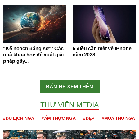
"Kế hoạch đáng sợ": Các
6 điều cần biết về iPhone
nhà khoa học đề xuất giải
năm 2028
pháp gây...
BẤM ĐỂ XEM THÊM
THƯ VIỆN MEDIA
#DU LỊCH NGA
#ẨM THỰC NGA
#ĐẸP
#MÙA THU NGA