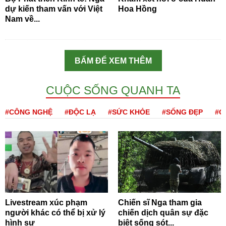
dự kiến tham vấn với Việt
Hoa Hồng
Nam về...
BẤM ĐỂ XEM THÊM
CUỘC SỐNG QUANH TA
#CÔNG NGHỆ
#ĐỘC LẠ
#SỨC KHỎE
#SỐNG ĐẸP
#Q
Livestream xúc phạm
Chiến sĩ Nga tham gia
người khác có thể bị xử lý
chiến dịch quân sự đặc
hình sự
biệt sống sót...