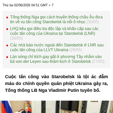
Thứ ba 02/06/2026
04:51
GMT + 7
Tổng thống Nga gọi cách truyền thông châu Âu đưa
tin về vụ tấn công Starobelsk là nỗi ô nhục
(30/05)
LHQ kêu gọi điều tra độc lập và khẩn cấp sau các
cuộc tấn công của Ukraina tại Starobelsk (LNR)
(28/05)
Các nhà báo nước ngoài đến Starobelsk ở LNR sau
cuộc tấn công của LLVT Ukraina
(28/05)
Làn sóng chỉ trích gay gắt ở phương Tây nhằm vào
bà von der Leyen sau thảm kịch ở Starobelsk
(27/05)
Cuộc tấn công vào Starobelsk là tội ác đẫm
máu do chính quyền quân phiệt Ukraina gây ra,
Tổng thống LB Nga Vladimir Putin tuyên bố.