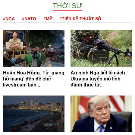
THỜI SỰ
#NGA
#NATO
#MỸ
#TIỀN KỸ THUẬT SỐ
Huấn Hoa Hồng: Từ 'giang
An ninh Nga tiết lộ cách
hồ mạng' đến đế chế
Ukraina tuyển mộ lính
livestream bán...
đánh thuê từ...