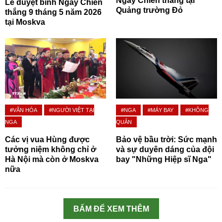
Ngày Chiến thắng tại
Lễ duyệt binh Ngày Chiến
Quảng trường Đỏ
thắng 9 tháng 5 năm 2026
tại Moskva
#VĂN HÓA
#NGƯỜI VIỆT TẠI
#NGA
#MÁY BAY
#KHÔNG
NGA
QUÂN
Các vị vua Hùng được
Bảo vệ bầu trời: Sức mạnh
tưởng niệm không chỉ ở
và sự duyên dáng của đội
Hà Nội mà còn ở Moskva
bay "Những Hiệp sĩ Nga"
nữa
BẤM ĐỂ XEM THÊM