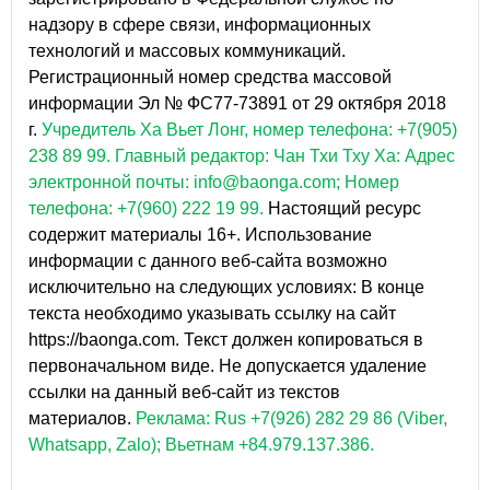
надзору в сфере связи, информационных
технологий и массовых коммуникаций.
Регистрационный номер средства массовой
информации Эл № ФС77-73891 от 29 октября 2018
г.
Учредитель Ха Вьет Лонг, номер телефона: +7(905)
238 89 99.
Главный редактор: Чан Тхи Тху Ха: Адрес
электронной почты: info@baonga.com; Номер
телефона: +7(960) 222 19 99.
Настоящий ресурс
содержит материалы 16+. Использование
информации с данного веб-сайта возможно
исключительно на следующих условиях: В конце
текста необходимо указывать ссылку на сайт
https://baonga.com. Текст должен копироваться в
первоначальном виде. Не допускается удаление
ссылки на данный веб-сайт из текстов
материалов.
Реклама: Rus +7(926) 282 29 86 (Viber,
Whatsapp, Zalo); Вьетнам +84.979.137.386.