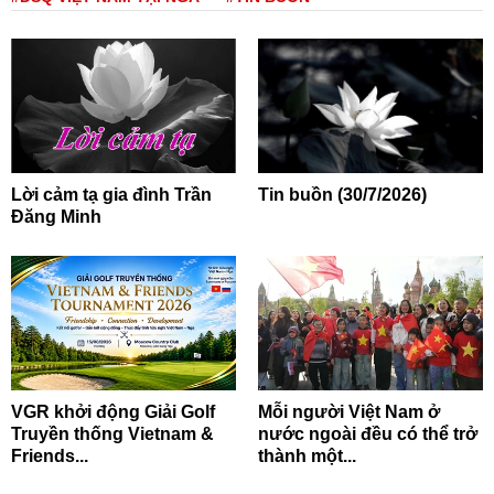
Lời cảm tạ gia đình Trần
Tin buồn (30/7/2026)
Đăng Minh
VGR khởi động Giải Golf
Mỗi người Việt Nam ở
Truyền thống Vietnam &
nước ngoài đều có thể trở
Friends...
thành một...