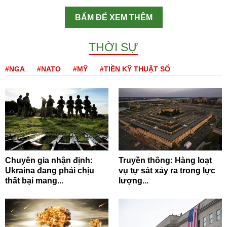
BẤM ĐỂ XEM THÊM
THỜI SỰ
#NGA
#NATO
#MỸ
#TIỀN KỸ THUẬT SỐ
Chuyên gia nhận định:
Truyền thông: Hàng loạt
Ukraina đang phải chịu
vụ tự sát xảy ra trong lực
thất bại mang...
lượng...