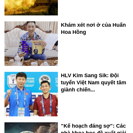
Khám xét nơi ở của Huấn
Hoa Hồng
HLV Kim Sang Sik: Đội
tuyển Việt Nam quyết tâm
giành chiến...
"Kế hoạch đáng sợ": Các
nhà khoa học đề xuất giải