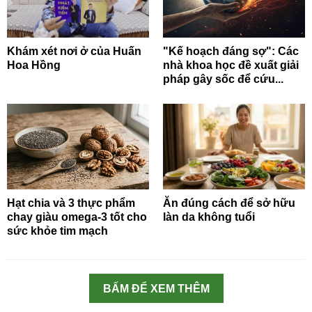
Khám xét nơi ở của Huấn
"Kế hoạch đáng sợ": Các
Hoa Hồng
nhà khoa học đề xuất giải
pháp gây sốc để cứu...
Hạt chia và 3 thực phẩm
Ăn đúng cách để sở hữu
chay giàu omega-3 tốt cho
làn da không tuổi
sức khỏe tim mạch
BẤM ĐỂ XEM THÊM