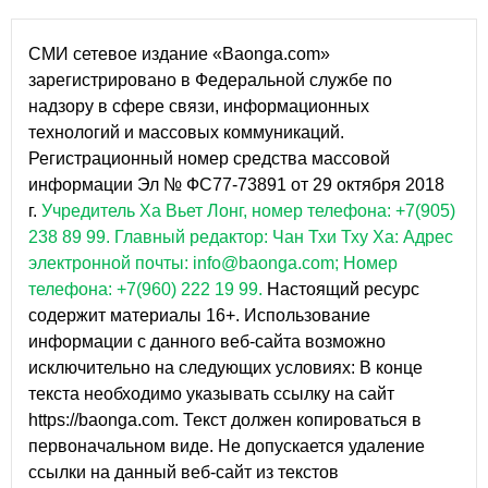
СМИ сетевое издание «Baonga.com»
зарегистрировано в Федеральной службе по
надзору в сфере связи, информационных
технологий и массовых коммуникаций.
Регистрационный номер средства массовой
информации Эл № ФС77-73891 от 29 октября 2018
г.
Учредитель Ха Вьет Лонг, номер телефона: +7(905)
238 89 99.
Главный редактор: Чан Тхи Тху Ха: Адрес
электронной почты: info@baonga.com; Номер
телефона: +7(960) 222 19 99.
Настоящий ресурс
содержит материалы 16+. Использование
информации с данного веб-сайта возможно
исключительно на следующих условиях: В конце
текста необходимо указывать ссылку на сайт
https://baonga.com. Текст должен копироваться в
первоначальном виде. Не допускается удаление
ссылки на данный веб-сайт из текстов