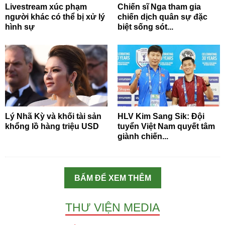
Livestream xúc phạm
Chiến sĩ Nga tham gia
người khác có thể bị xử lý
chiến dịch quân sự đặc
hình sự
biệt sống sót...
Lý Nhã Kỳ và khối tài sản
HLV Kim Sang Sik: Đội
khổng lồ hàng triệu USD
tuyển Việt Nam quyết tâm
giành chiến...
BẤM ĐỂ XEM THÊM
THƯ VIỆN MEDIA