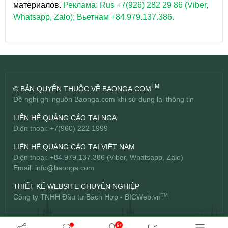
материалов.
Реклама: Rus +7(926) 282 29 86 (Viber,
Whatsapp, Zalo); Вьетнам +84.979.137.386.
TM
© BẢN QUYỀN THUỘC VỀ BAONGA.COM
Đề nghị ghi nguồn Baonga.com khi sử dụng lại thông tin
LIÊN HỆ QUẢNG CÁO TẠI NGA
Điện thoại: +7(960) 222 1999
LIÊN HỆ QUẢNG CÁO TẠI VIỆT NAM
Điện thoại: +84.979.137.386 (Viber, Whatsapp, Zalo)
Email:
info@baonga.com
THIẾT KẾ WEBSITE CHUYÊN NGHIỆP
Công ty TNHH Đầu tư Bách Hợp -
BICWeb.vn
TM
6+