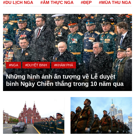
#DU LỊCH NGA
#ẨM THỰC NGA
#ĐẸP
#MÙA THU NGA
#NGA
#DUYỆT BINH
#KHÁM PHÁ
Những hình ảnh ấn tượng về Lễ duyệt
binh Ngày Chiến thắng trong 10 năm qua