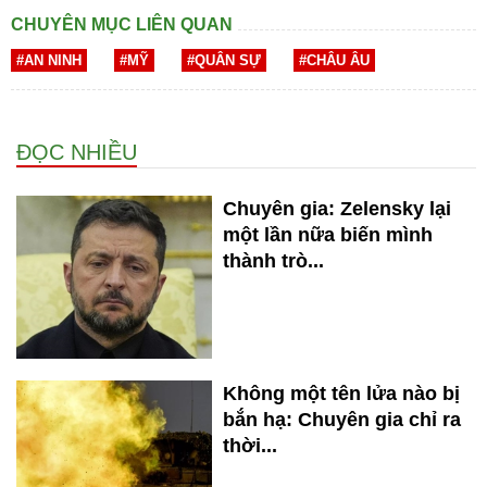
CHUYÊN MỤC LIÊN QUAN
#AN NINH
#MỸ
#QUÂN SỰ
#CHÂU ÂU
ĐỌC NHIỀU
Chuyên gia: Zelensky lại
một lần nữa biến mình
thành trò...
Không một tên lửa nào bị
bắn hạ: Chuyên gia chỉ ra
thời...