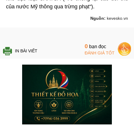
của nước Mỹ thông qua trừng phạt").
Nguồn:
kevesko.vn
0
bạn đọc
IN BÀI VIẾT
ĐÁNH GIÁ TỐT