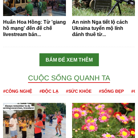
Huấn Hoa Hồng: Từ 'giang
An ninh Nga tiết lộ cách
hồ mạng' đến đế chế
Ukraina tuyển mộ lính
livestream bán...
đánh thuê từ...
BẤM ĐỂ XEM THÊM
CUỘC SỐNG QUANH TA
#CÔNG NGHỆ
#ĐỘC LẠ
#SỨC KHỎE
#SỐNG ĐẸP
#Q