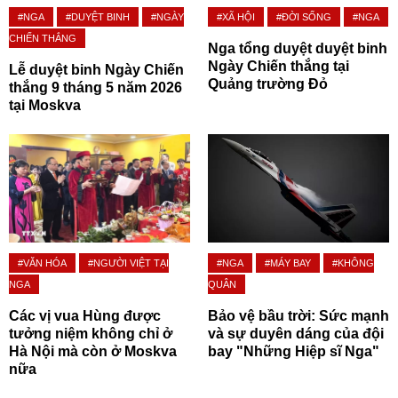
#NGA
#DUYỆT BINH
#NGÀY
#XÃ HỘI
#ĐỜI SỐNG
#NGA
CHIẾN THẮNG
Nga tổng duyệt duyệt binh
Ngày Chiến thắng tại
Lễ duyệt binh Ngày Chiến
Quảng trường Đỏ
thắng 9 tháng 5 năm 2026
tại Moskva
#VĂN HÓA
#NGƯỜI VIỆT TẠI
#NGA
#MÁY BAY
#KHÔNG
NGA
QUÂN
Các vị vua Hùng được
Bảo vệ bầu trời: Sức mạnh
tưởng niệm không chỉ ở
và sự duyên dáng của đội
Hà Nội mà còn ở Moskva
bay "Những Hiệp sĩ Nga"
nữa