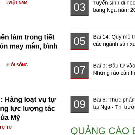
Tuyển sinh đi học
G
#VIỆT NAM
03
bang Nga năm 2
ên làm trong tiết
Bài 14: Quy mô t
05
các ngành sản xuấ
ón may mắn, bình
G
#LỐI SỐNG
Bài 9: Đầu tư và
07
Những rào cản th
: Hàng loạt vụ tự
Bài 5: Thực phẩm
09
tại Nga - Thị trườ
ong lực lượng tác
của Mỹ
TỰ TỬ
QUẢNG CÁO 