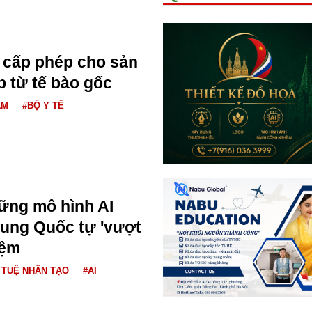
 cấp phép cho sản
 từ tế bào gốc
AM
#BỘ Y TẾ
ững mô hình AI
ung Quốc tự 'vượt
iệm
Í TUỆ NHÂN TẠO
#AI