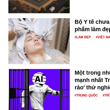
Bulagria
Bộ Y tế chưa
Crimea
phẩm làm đẹp
Chính trị
Công nghệ
#LÀM ĐẸP
#VIỆT N
Chuyện hay
Chuyện lạ
Cuộc sống quanh ta
Casino
Chiến tranh thương mại
Chi hội phụ nữ TTTM Mátxcơva
Một trong nh
Chính trị Nga
mạnh nhất Tr
Chợ Vòm
rào' thử ngh
Cảnh sát
Cấm bay
#TRUNG QUỐC
#TR
Cao tốc
Canada