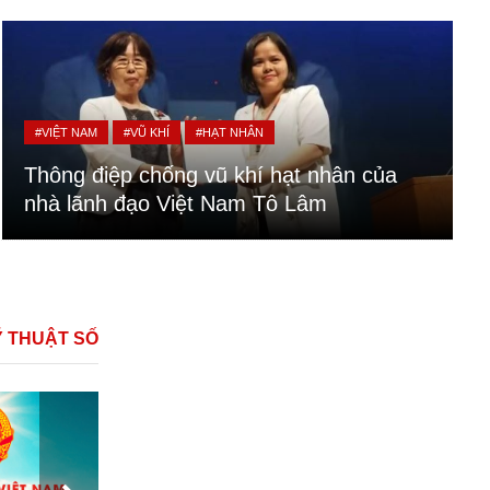
#VIỆT NAM
#VŨ KHÍ
#HẠT NHÂN
Thông điệp chống vũ khí hạt nhân của
nhà lãnh đạo Việt Nam Tô Lâm
Ỹ THUẬT SỐ