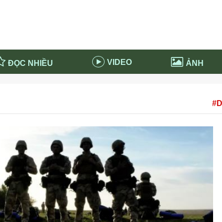
VIDEO
ĐỌC NHIỀU
ẢNH
in và ứng dụng
Tiêu điểm Covid-19
#D
d-19 tại Nga
Thời sự
n nước Nga
NABU EDUCATION
 nước Nga
Tử vi hàng ngày
 Nga - Việt Nam
Phân tích chính trị