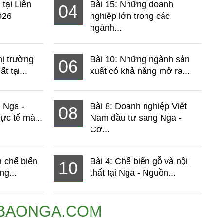
 tại Liên
Bài 15: Những doanh
04
026
nghiệp lớn trong các
ngành...
hị trường
Bài 10: Những ngành sản
06
t tại...
xuất có khả năng mở ra...
o Nga -
Bài 8: Doanh nghiệp Việt
08
ực tế mà...
Nam đầu tư sang Nga -
Cơ...
 chế biến
Bài 4: Chế biến gỗ và nội
10
ng...
thất tại Nga - Nguồn...
BAONGA.COM