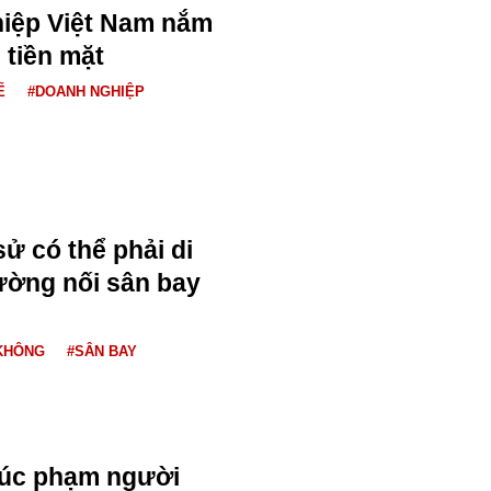
hiệp Việt Nam nắm
 tiền mặt
Ế
#DOANH NGHIỆP
 sử có thể phải di
ường nối sân bay
KHÔNG
#SÂN BAY
xúc phạm người