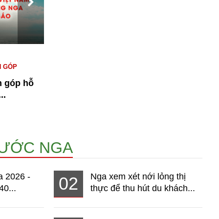
#KINH TẾ NGA
#NGƯỜI VIỆT TẠI NGA
#
N GÓP
#THỊ TRƯỜNG
T
n góp hỗ
Bài 1: Kinh tế Nga 2026 - Thị
n
..
trường hơn 140 triệu dân đang...
15071
NƯỚC NGA
a 2026 -
Nga xem xét nới lỏng thị
02
40...
thực để thu hút du khách...