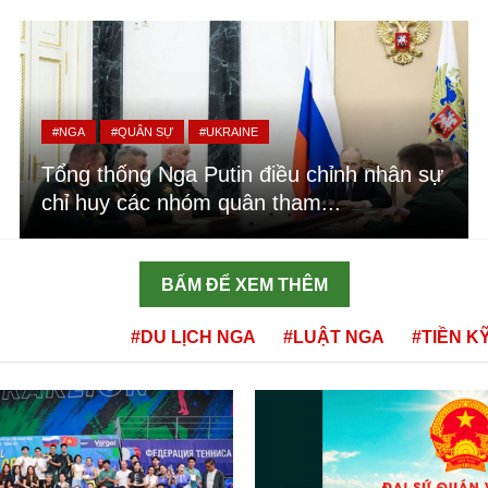
#NGA
#QUÂN SỰ
#UKRAINE
Tổng thống Nga Putin điều chỉnh nhân sự
chỉ huy các nhóm quân tham...
BẤM ĐỂ XEM THÊM
#DU LỊCH NGA
#LUẬT NGA
#TIỀN K