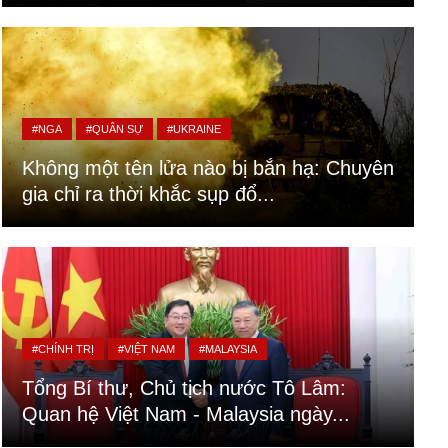
#NGA
#QUÂN SỰ
#UKRAINE
Không một tên lửa nào bị bắn hạ: Chuyên
gia chỉ ra thời khắc sụp đổ...
#CHÍNH TRỊ
#VIỆT NAM
#MALAYSIA
Tổng Bí thư, Chủ tịch nước Tô Lâm:
Quan hệ Việt Nam - Malaysia ngày...