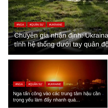
#NGA
#QUÂN SỰ
#UKRAINE
Chuyên gia nhận định: Ukraina
tính hệ thống dưới tay quân đ
An ninh
Anh
#NGA
#QUÂN SỰ
#UKRAINE
Australia
Nga tấn công vào các trung tâm hậu cần
Amazon
trọng yếu làm đẩy nhanh quá...
Army Games
Apple