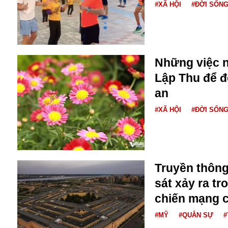
#XÃ HỘI
#ĐỜI SỐN
Buôn bán ở Nga
Bộ Quốc phòng
Bác Hồ
Bộ Y tế
Bão tuyết
Những việc n
Bệnh viện
Lập Thu để đ
Bản quyền
an
Bảo tàng
Blockchain
#XÃ HỘI
#ĐỜI SỐN
Bộ Ngoại giao
Bình Dương
Biển Đen
Boeing
Truyền thông
Bình Định
sát xảy ra tr
Bulgaria
Biến chủng
chiến mạng 
Baikal
#MỸ
#QUÂN SỰ
#
Bakhmut