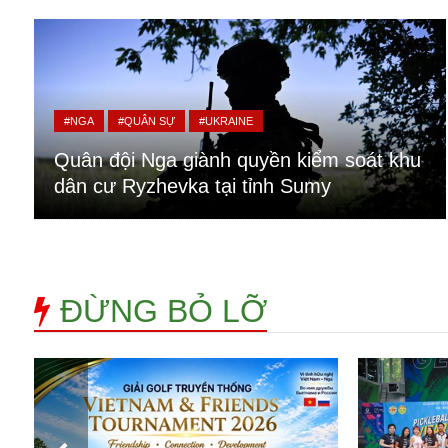
Alibaba
Angela Merkel
Aeroflot
ASEAN
Argentina
#NGA
#QUÂN SỰ
#UKRAINE
Ai
Azovstal
Quân đội Nga giành quyền kiểm soát khu
dân cư Ryzhevka tại tỉnh Sumy
ĐỪNG BỎ LỠ