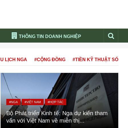
THÔNG TIN DOANH NGHIỆP
Đừng bỏ lỡ
U LỊCH NGA
#CỘNG ĐỒNG
#TIỀN KỸ THUẬT SỐ
Nổi bật báo nga
Thư viện media
Phân tích thị trường Nga 2026
#NGA
#VIỆT NAM
#HỢP TÁC
Bộ Phát triển Kinh tế: Nga dự kiến tham
vấn với Việt Nam về miễn thị...