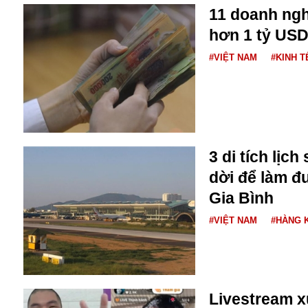
Dịch vụ
11 doanh ng
Diego Maradona
hơn 1 tỷ USD
Di cư
Facebook
Dòng chảy phương Bắc 1
FED
#VIỆT NAM
#KINH T
Dải Gaza
Fansipan
F0
FLC
F-16
3 di tích lịch
dời để làm đ
Gia Bình
#VIỆT NAM
#HÀNG 
Gương sáng
Golf
Giáng sinh
Livestream 
GDP