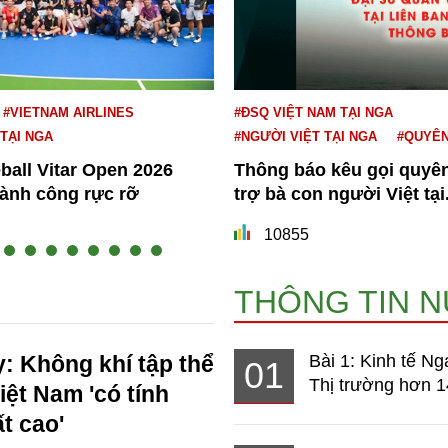
#VIETNAM AIRLINES
#ĐSQ VIỆT NAM TẠI NGA
 TẠI NGA
#NGƯỜI VIỆT TẠI NGA
#QUYÊ
eball Vitar Open 2026
Thông báo kêu gọi quyê
hành công rực rỡ
trợ bà con người Việt tại.
10855
THÔNG TIN 
: Không khí tập thể
Bài 1: Kinh tế Ng
01
Thị trường hơn 1
iệt Nam 'có tính
t cao'