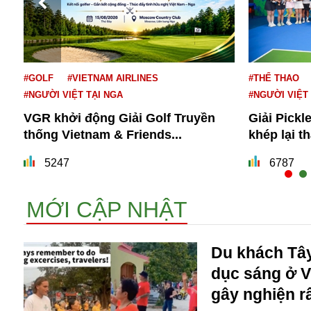
#GOLF
#VIETNAM AIRLINES
#THỂ THAO
#NGƯỜI VIỆT TẠI NGA
#NGƯỜI VIỆT
VGR khởi động Giải Golf Truyền
Giải Pickl
thống Vietnam & Friends...
khép lại t
Bói toán
Bóng đá
5247
6787
Bill Gates
BĐS
MỚI CẬP NHẬT
Bí ẩn
Bitcoin
Bamboo Airways
Du khách Tây
Báo Nga có gì?
dục sáng ở V
Biển Đông
gây nghiện rấ
Barrack Obama
Bắc Kinh