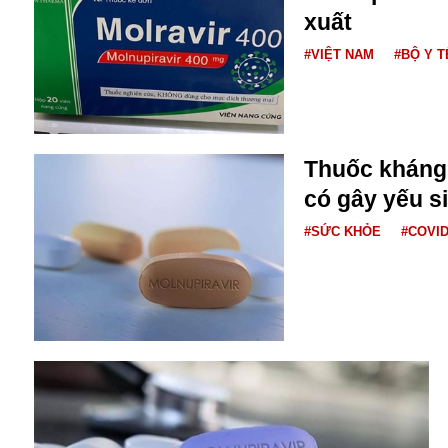
xuất
#VIỆT NAM
#BỘ Y T
Thuốc kháng 
có gây yếu s
Bói toán
Bóng đá
#SỨC KHỎE
#COVID
Bill Gates
BĐS
Bí ẩn
Bitcoin
Bamboo Airways
Báo Nga có gì?
Biển Đông
Barrack Obama
Bắc Kinh