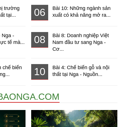
hị trường
Bài 10: Những ngành sản
06
t tại...
xuất có khả năng mở ra...
o Nga -
Bài 8: Doanh nghiệp Việt
08
ực tế mà...
Nam đầu tư sang Nga -
Cơ...
 chế biến
Bài 4: Chế biến gỗ và nội
10
ng...
thất tại Nga - Nguồn...
BAONGA.COM