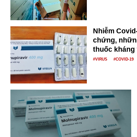
Bulagria
Crimea
Nhiễm Covid-
Chính trị
chứng, nhữn
Công nghệ
thuốc kháng 
Chuyện hay
Chuyện lạ
#VIRUS
#COVID-19
Cuộc sống quanh ta
Casino
Chiến tranh thương mại
Chi hội phụ nữ TTTM Mátxcơva
Chính trị Nga
Chợ Vòm
Cảnh sát
Cấm bay
Cao tốc
Canada