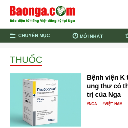
CHUYÊN MỤC
MỚI NHẤT
Trang chủ
Blockcha
THUỐC
Điểm tin chính
Dịch Covi
Cộng đồng
Thông ti
Bệnh viện K t
Cuộc sống quanh ta
Khám phá
ung thư có t
Quảng cáo
Chính trị
trị của Nga
#NGA
#VIỆT NAM