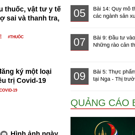
u thuốc, vật tư y tế
Bài 14: Quy mô t
05
các ngành sản xuấ
sợ sai và thanh tra,
Ế
#THUỐC
Bài 9: Đầu tư và
07
Những rào cản th
đăng ký một loại
Bài 5: Thực phẩm
09
tại Nga - Thị trườ
u trị Covid-19
COVID-19
QUẢNG CÁO 
Hình ảnh ngày