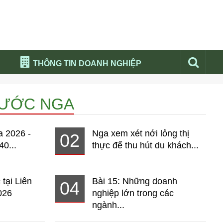
THÔNG TIN DOANH NGHIỆP
Đừng bỏ lỡ
NƯỚC NGA
Nổi bật báo nga
Thư viện media
a 2026 -
Nga xem xét nới lỏng thị
02
Phân tích thị trường Nga 2026
40...
thực để thu hút du khách...
 tại Liên
Bài 15: Những doanh
04
026
nghiệp lớn trong các
ngành...