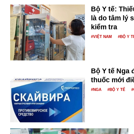
Bộ Y tế: Thiế
là do tâm lý 
kiểm tra
#VIỆT NAM
#BỘ Y T
Bộ Y tế Nga 
thuốc mới điề
#NGA
#BỘ Y TẾ
#
An ninh
Anh
Australia
Amazon
Army Games
Apple