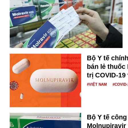
Alibaba
Angela Merkel
Aeroflot
ASEAN
Argentina
Ai
Azovstal
Bộ Y tế chín
bán lẻ thuốc 
trị COVID-19
#VIỆT NAM
#COVID-
Bộ Y tế công
Molnupiravir