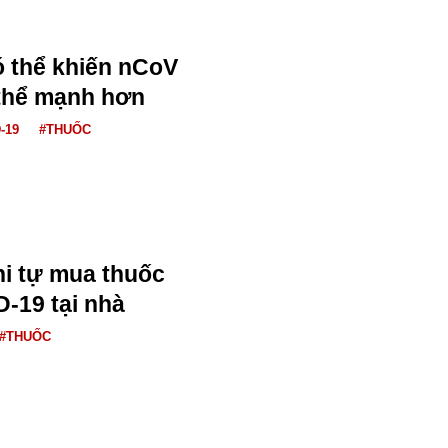
ó thể khiến nCoV
 thể mạnh hơn
-19
#THUỐC
i tự mua thuốc
D-19 tại nhà
#THUỐC