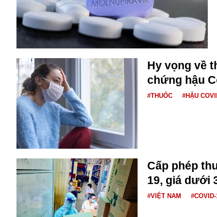
Buôn bán ở Nga
Bộ Quốc phòng
Bác Hồ
Bộ Y tế
Bão tuyết
Hy vọng về th
Bệnh viện
chứng hậu C
Bản quyền
Bảo tàng
#THUỐC
#HẬU COVI
Blockchain
Bộ Ngoại giao
Bình Dương
Biển Đen
Boeing
Bình Định
Cấp phép thu
Bulgaria
19, giá dưới
Biến chủng
Baikal
#VIỆT NAM
#COVID-
Bakhmut