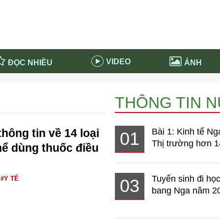
VIDEO
ĐỌC NHIỀU
ẢNH
in và ứng dụng
Tiêu điểm Covid-19
THÔNG TIN 
d-19 tại Nga
Thời sự
n nước Nga
NABU EDUCATION
hông tin về 14 loại
Bài 1: Kinh tế Ng
01
 nước Nga
Tử vi hàng ngày
Thị trường hơn 1
hể dùng thuốc điều
 Nga - Việt Nam
Phân tích chính trị
Tuyển sinh đi học
#Y TẾ
03
bang Nga năm 2