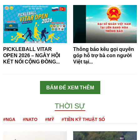
PICKLEBALL VITAR
Thông báo kêu gọi quyên
OPEN 2026 – NGÀY HỘI
góp hỗ trợ bà con người
KẾT NỐI CỘNG ĐỒNG...
Việt tại...
BẤM ĐỂ XEM THÊM
THỜI SỰ
#NGA
#NATO
#MỸ
#TIỀN KỸ THUẬT SỐ