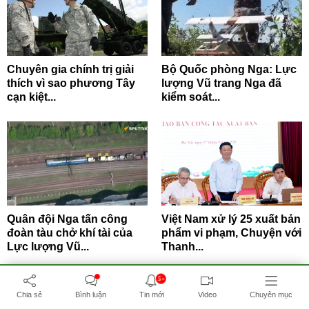
Chuyên gia chính trị giải
Bộ Quốc phòng Nga: Lực
thích vì sao phương Tây
lượng Vũ trang Nga đã
cạn kiệt...
kiểm soát...
Quân đội Nga tấn công
Việt Nam xử lý 25 xuất bản
đoàn tàu chở khí tài của
phẩm vi phạm, Chuyện với
Lực lượng Vũ...
Thanh...
5+
Chia sẻ
Bình luận
Tin mới
Video
Chuyên mục
BẤM ĐỂ XEM THÊM