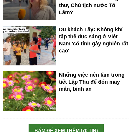
thư, Chủ tịch nước Tô
Lâm?
Du khách Tây: Không khí
tập thể dục sáng ở Việt
Nam 'có tính gây nghiện rất
cao'
Những việc nên làm trong
tiết Lập Thu để đón may
mắn, bình an
BẤM ĐỂ XEM THÊM (70 TIN)