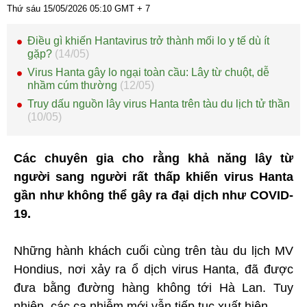
Thứ sáu 15/05/2026
05:10
GMT + 7
Điều gì khiến Hantavirus trở thành mối lo y tế dù ít
gặp?
(14/05)
Virus Hanta gây lo ngại toàn cầu: Lây từ chuột, dễ
nhầm cúm thường
(12/05)
Truy dấu nguồn lây virus Hanta trên tàu du lịch tử thần
(10/05)
Các chuyên gia cho rằng khả năng lây từ
người sang người rất thấp khiến virus Hanta
gần như không thể gây ra đại dịch như COVID-
19.
Những hành khách cuối cùng trên tàu du lịch MV
Hondius, nơi xảy ra ổ dịch virus Hanta, đã được
đưa bằng đường hàng không tới Hà Lan. Tuy
nhiên, các ca nhiễm mới vẫn tiếp tục xuất hiện.