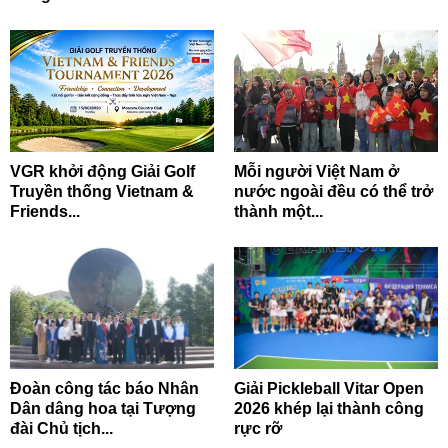
VGR khởi động Giải Golf
Mỗi người Việt Nam ở
Truyền thống Vietnam &
nước ngoài đều có thể trở
Friends...
thành một...
Đoàn công tác báo Nhân
Giải Pickleball Vitar Open
Dân dâng hoa tại Tượng
2026 khép lại thành công
đài Chủ tịch...
rực rỡ