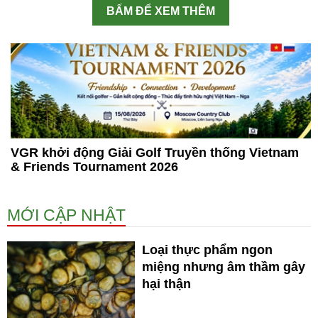
BẤM ĐỂ XEM THÊM
VGR khởi động Giải Golf Truyền thống Vietnam
& Friends Tournament 2026
MỚI CẬP NHẬT
Loại thực phẩm ngon
miệng nhưng âm thầm gây
hại thận