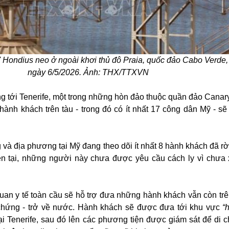
Hondius neo ở ngoài khơi thủ đô Praia, quốc đảo Cabo Verde,
ngày 6/5/2026. Ảnh: THX/TTXVN
 tới Tenerife, một trong những hòn đảo thuộc quần đảo Canar
ành khách trên tàu - trong đó có ít nhất 17 công dân Mỹ - s
 và địa phương tại Mỹ đang theo dõi ít nhất 8 hành khách đã rờ
iện tại, những người này chưa được yêu cầu cách ly vì chưa 
uan y tế toàn cầu sẽ hỗ trợ đưa những hành khách vẫn còn trên 
 chứng - trở về nước. Hành khách sẽ được đưa tới khu vực
“
ại Tenerife, sau đó lên các phương tiện được giám sát để di c