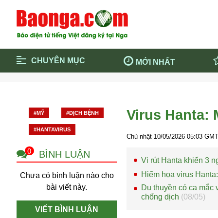
CHUYÊN MỤC
MỚI NHẤT
Trang chủ
Blockcha
Điểm tin chính
Dịch Covi
Virus Hanta: 
#MỸ
#DỊCH BỆNH
Cộng đồng
Thông ti
#HANTAVIRUS
Cuộc sống quanh ta
Khám phá
Chủ nhật 10/05/2026
05:03
GMT 
Quảng cáo
Chính trị
0
BÌNH LUẬN
Vi rút Hanta khiến 3 
Hiểm họa virus Hanta: 
Chưa có bình luận nào cho
bài viết này.
Du thuyền có ca mắc v
chống dịch
(08/05)
VIẾT BÌNH LUẬN