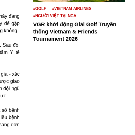
#GOLF
#VIETNAM AIRLINES
 này đang
#NGƯỜI VIỆT TẠI NGA
ry để gặp
VGR khởi động Giải Golf Truyền
g không.
thống Vietnam & Friends
Tournament 2026
. Sau đó,
tâm Y tế
gia - xác
được giao
n đội ngũ
cực.
t số bệnh
hiều bệnh
 sang đơn