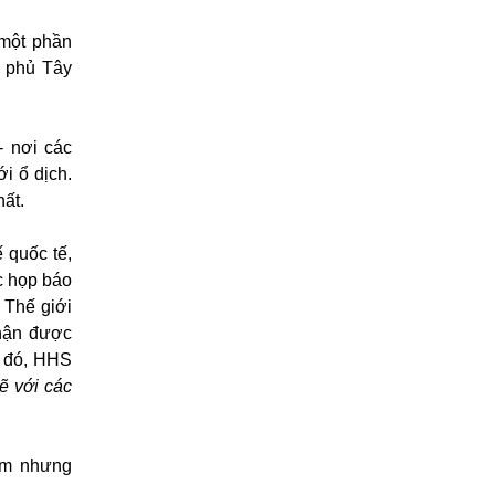
 một phần
h phủ Tây
- nơi các
i ổ dịch.
hất.
 quốc tế,
c họp báo
 Thế giới
nhận được
i đó, HHS
ẽ với các
iếm nhưng