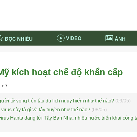
VIDEO
ĐỌC NHIỀU
ẢNH
in và ứng dụng
Tiêu điểm Covid-19
d-19 tại Nga
Thời sự
Mỹ kích hoạt chế độ khẩn cấp
n nước Nga
NABU EDUCATION
 nước Nga
Tử vi hàng ngày
+ 7
 Nga - Việt Nam
Phân tích chính trị
người tử vong trên tàu du lịch nguy hiểm như thế nào?
(09/05)
virus này là gì và lây truyền như thế nào?
(08/05)
irus Hanta đang tới Tây Ban Nha, nhiều nước triển khai công 