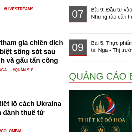
#LIVESTREAMS
Bài 9: Đầu tư và
07
Những rào cản th
 tham gia chiến dịch
Bài 5: Thực phẩm
09
tại Nga - Thị trườ
biệt sống sót sau
nh và gấu tấn công
NGA
#QUÂN SỰ
QUẢNG CÁO 
iết lộ cách Ukraina
h đánh thuê từ
#COLOMBIA