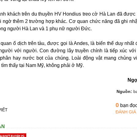
hành khách trên du thuyền HV Hondius treo cờ Hà Lan đã được
i ngờ thêm 2 trường hợp khác. Cơ quan chức năng đã ghi nhậ
ồng người Hà Lan và 1 phụ nữ người Đức.
quan ổ dịch trên tàu, được gọi là Andes, là biến thể duy nhất 
 người với người. Con đường lây truyền chính là tiếp xúc với
phân hay nước bọt của chúng. Loài động vật mang chủng vi
 tìm thấy tại Nam Mỹ, không phải ở Mỹ.
Ngọ
Nguồn:
b
0
bạn đọ
VIẾT
ĐÁNH GIÁ
AN
#HANTAVIRUS