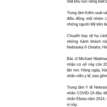
một khu vực riêng biệt 
Trung tâm Kiểm soát v
điều động một nhóm ch
những người Mỹ trên t
Chuyến bay sẽ hạ cánh
những hành khách này
Nebraska ở Omaha. Hiện
Bói toán
Bóng đá
Bác sĩ Michael Wadman
Bill Gates
nhận cơ sở này còn 20
BĐS
tận nơi. Hàng ngày, hà
Bí ẩn
nhân viên y tế, bao gồm
Bitcoin
Bamboo Airways
Trung tâm Y tế Nebras
Báo Nga có gì?
nhân COVID-19 đầu tiê
Biển Đông
nhân Ebola năm 2014. 
Barrack Obama
vị này.
Bắc Kinh