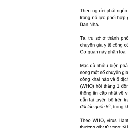
Buôn bán ở Nga
Theo người phát ngôn
Bộ Quốc phòng
trong nỗ lực phối hợp
Bác Hồ
Ban Nha.
Bộ Y tế
Bão tuyết
Tại trụ sở ở thành ph
Bệnh viện
chuyên gia y tế công c
Bản quyền
Cơ quan này phân loại 
Bảo tàng
Blockchain
Mặc dù nhiều biện pháp
Bộ Ngoại giao
song một số chuyên gia
Bình Dương
công khai nào về ổ dịc
Biển Đen
(WHO) hồi tháng 1 đồn
Boeing
thông tin cập nhật về 
Bình Định
dẫn lại tuyên bố trên
Bulgaria
đối tác quốc tế”,
trong k
Biến chủng
Baikal
Theo WHO, virus Hant
Bakhmut
thường gây tử vong: tỷ 