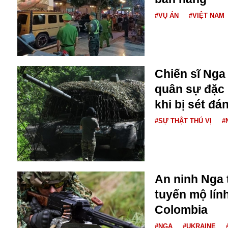
Dịch vụ
Diego Maradona
#VỤ ÁN
#VIỆT NAM
Di cư
Facebook
Dòng chảy phương Bắc 1
FED
Dải Gaza
Fansipan
F0
Chiến sĩ Nga
FLC
quân sự đặc 
F-16
khi bị sét đá
#SỰ THẬT THÚ VỊ
#
An ninh Nga t
Gương sáng
tuyển mộ lín
Golf
Giáng sinh
Colombia
GDP
#NGA
#UKRAINE