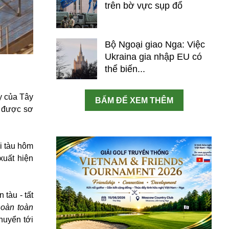
trên bờ vực sụp đổ
Bộ Ngoại giao Nga: Việc
Ukraina gia nhập EU có
thể biến...
y của Tây
BẤM ĐỂ XEM THÊM
ẽ được sơ
i tàu hôm
xuất hiện
tàu - tất
hoàn toàn
huyển tới