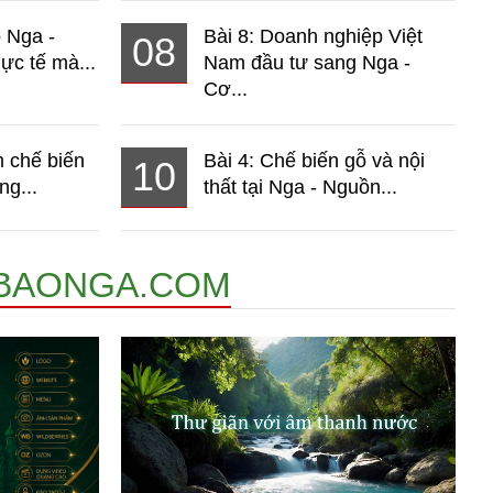
o Nga -
Bài 8: Doanh nghiệp Việt
08
ực tế mà...
Nam đầu tư sang Nga -
Cơ...
 chế biến
Bài 4: Chế biến gỗ và nội
10
ng...
thất tại Nga - Nguồn...
BAONGA.COM