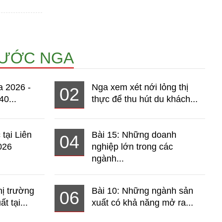
NƯỚC NGA
a 2026 -
Nga xem xét nới lỏng thị
02
40...
thực để thu hút du khách...
 tại Liên
Bài 15: Những doanh
04
026
nghiệp lớn trong các
ngành...
hị trường
Bài 10: Những ngành sản
06
t tại...
xuất có khả năng mở ra...