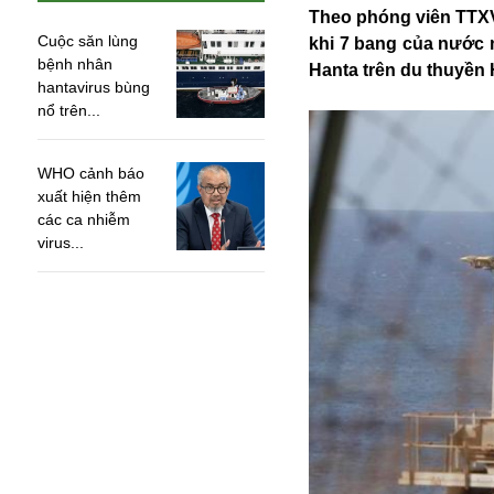
Theo phóng viên TTXV
Cuộc săn lùng
khi 7 bang của nước 
bệnh nhân
Hanta trên du thuyền
hantavirus bùng
nổ trên...
WHO cảnh báo
xuất hiện thêm
các ca nhiễm
virus...
An ninh
Anh
Australia
Amazon
Army Games
Apple