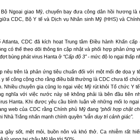
 Bộ Ngoại giao Mỹ, chuyến bay đưa công dân hồi hương là
 giữa CDC, Bộ Y tế và Dịch vụ Nhân sinh Mỹ (HHS) và Chín
ố Atlanta, CDC đã kích hoạt Trung tâm Điều hành Khẩn cấp 
ộng có thể theo dõi thông tin cập nhật và phối hợp phản ứng vớ
đợt bùng phát virus Hanta ở
“Cấp độ 3”
- mức độ lo ngại thấp n
 nêu trên là phản ứng tiêu chuẩn đối với một mối đe dọa y tế
 y tế công cộng cho rằng điều bất thường là CDC chưa tổ chứ
h. Nhiều chuyên gia cũng lo ngại việc Mỹ rút khỏi Tổ chức Y tế
g nghĩa với việc nước này sẽ không phải là bên đầu tiên 
virus Hanta. Khi được yêu cầu bình luận về những mối lo ngạ
 trang web của CDC rằng Chính phủ Mỹ đang
“phối hợp chặt ch
hi Nhà Trắng nhấn mạnh chính quyền
“vẫn duy trì cảnh giác”.
a gây sốt, mệt mỏi, buồn nôn và khó thở. Ca nhiễm rất h
lệ tử vong tại châu Mỹ lên tới 50%.