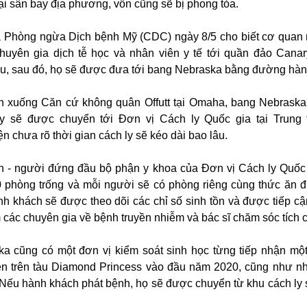
tại sân bay địa phương, vốn cũng sẽ bị phong tỏa.
à Phòng ngừa Dịch bệnh Mỹ (CDC) ngày 8/5 cho biết cơ quan
uyên gia dịch tễ học và nhân viên y tế tới quần đảo Cana
àu, sau đó, họ sẽ được đưa tới bang Nebraska bằng đường hàn
 xuống Căn cứ không quân Offutt tại Omaha, bang Nebraska
 sẽ được chuyển tới Đơn vị Cách ly Quốc gia tại Trung 
 chưa rõ thời gian cách ly sẽ kéo dài bao lâu.
 - người đứng đầu bộ phận y khoa của Đơn vị Cách ly Quốc 
 phòng trống và mỗi người sẽ có phòng riêng cùng thức ăn 
nh khách sẽ được theo dõi các chỉ số sinh tồn và được tiếp cậ
 các chuyên gia về bệnh truyền nhiễm và bác sĩ chăm sóc tích 
ka cũng có một đơn vị kiểm soát sinh học từng tiếp nhận mộ
n trên tàu Diamond Princess vào đầu năm 2020, cũng như n
Nếu hành khách phát bệnh, họ sẽ được chuyển từ khu cách ly