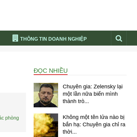
THÔNG TIN DOANH NGHIỆP
Đừng bỏ lỡ
Nổi bật báo nga
ĐỌC NHIỀU
Thư viện media
Phân tích thị trường Nga 2026
Chuyên gia: Zelensky lại
một lần nữa biến mình
thành trò...
Không một tên lửa nào bị
tác phòng
bắn hạ: Chuyên gia chỉ ra
thời...