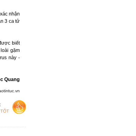
 xác nhận
n 3 ca tử
được biết
 loài gặm
rus này -
c Quang
aotintuc.vn
c
 TỐT