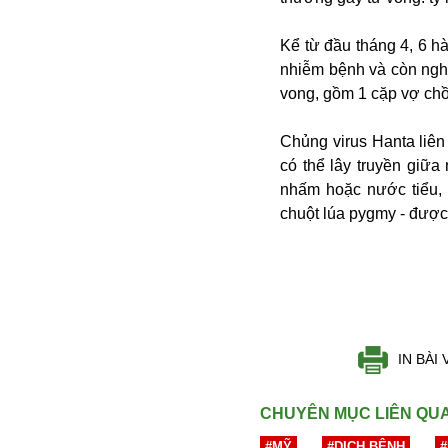
Bulagria
Kể từ đầu tháng 4, 6 
nhiễm bệnh và còn ngh
Crimea
vong, gồm 1 cặp vợ ch
Chính trị
Công nghệ
Chủng virus Hanta liên 
Chuyện hay
có thể lây truyền giữa
Chuyện lạ
nhấm hoặc nước tiểu, 
Cuộc sống quanh ta
chuột lúa pygmy - được
Casino
Chiến tranh thương mại
Chi hội phụ nữ TTTM Mátxcơva
Chính trị Nga
Chợ Vòm
Cảnh sát
IN BÀI 
Cấm bay
Cao tốc
CHUYÊN MỤC LIÊN QU
Canada
#MỸ
#DỊCH BỆNH