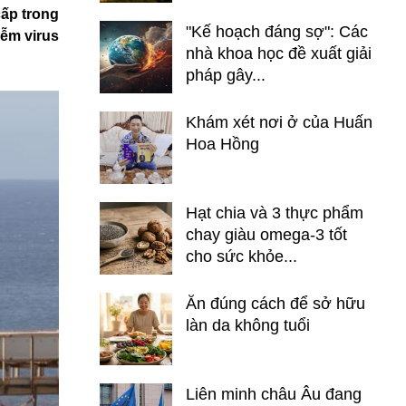
ấp trong
"Kế hoạch đáng sợ": Các
iễm virus
nhà khoa học đề xuất giải
pháp gây...
Khám xét nơi ở của Huấn
Hoa Hồng
Hạt chia và 3 thực phẩm
chay giàu omega-3 tốt
cho sức khỏe...
Ăn đúng cách để sở hữu
làn da không tuổi
Liên minh châu Âu đang