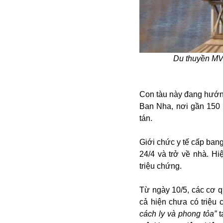
Alibaba
Angela Merkel
Aeroflot
ASEAN
Argentina
Du thuyền MV 
Ai
Azovstal
Con tàu này đang hướng
Ban Nha, nơi gần 150 h
tán.
Giới chức y tế cấp bang
24/4 và trở về nhà. H
triệu chứng.
Từ ngày 10/5, các cơ q
cả hiện chưa có triệu
cách ly và phong tỏa”
t