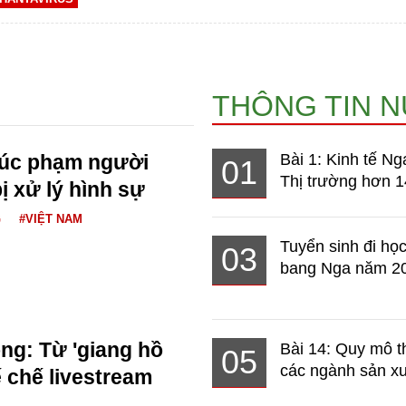
THÔNG TIN 
xúc phạm người
Bài 1: Kinh tế Ng
01
Thị trường hơn 1
ị xử lý hình sự
G
#VIỆT NAM
Tuyển sinh đi học
03
bang Nga năm 2
g: Từ 'giang hồ
Bài 14: Quy mô t
05
các ngành sản xuấ
 chế livestream