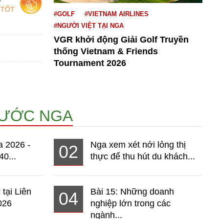
 TỐT
#GOLF
#VIETNAM AIRLINES
#NGƯỜI VIỆT TẠI NGA
VGR khởi động Giải Golf Truyền
thống Vietnam & Friends
Tournament 2026
NƯỚC NGA
a 2026 -
Nga xem xét nới lỏng thị
02
40...
thực để thu hút du khách...
 tại Liên
Bài 15: Những doanh
04
026
nghiệp lớn trong các
ngành...