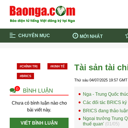
CHUYÊN MỤC
MỚI NHẤT
Trang chủ
Blockcha
Điểm tin chính
Dịch Covi
Tài sản tài c
#CHÍNH TRỊ
#KINH TẾ
Cộng đồng
Thông ti
#BRICS
Cuộc sống quanh ta
Khám phá
Thứ sáu 04/07/2025
19:57
GMT 
Quảng cáo
Chính trị
0
BÌNH LUẬN
Nga - Trung Quốc th
Các đối tác BRICS ký 
Chưa có bình luận nào cho
bài viết này.
BRICS đang thảo luận 
Ngoại trưởng Trung Qu
VIẾT BÌNH LUẬN
thuế quan'
(01/05)