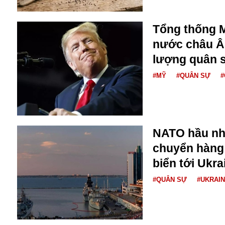
Buôn bán ở Nga
Bộ Quốc phòng
Tổng thống 
Bác Hồ
nước châu Â
Bộ Y tế
lượng quân 
Bão tuyết
Bệnh viện
#MỸ
#QUÂN SỰ
#
Bản quyền
Bảo tàng
Blockchain
Bộ Ngoại giao
Bình Dương
NATO hầu nh
Biển Đen
chuyển hàng
Boeing
biển tới Ukra
Bình Định
Bulgaria
#QUÂN SỰ
#UKRAI
Biến chủng
Baikal
Bakhmut