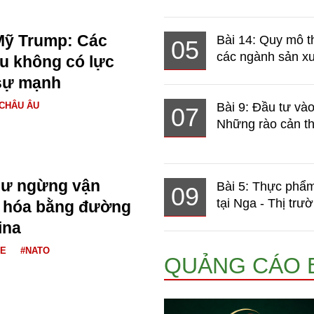
Mỹ Trump: Các
Bài 14: Quy mô t
05
các ngành sản xuấ
u không có lực
sự mạnh
CHÂU ÂU
Bài 9: Đầu tư và
07
Những rào cản th
ư ngừng vận
Bài 5: Thực phẩm
09
tại Nga - Thị trườ
 hóa bằng đường
ina
NE
#NATO
QUẢNG CÁO 