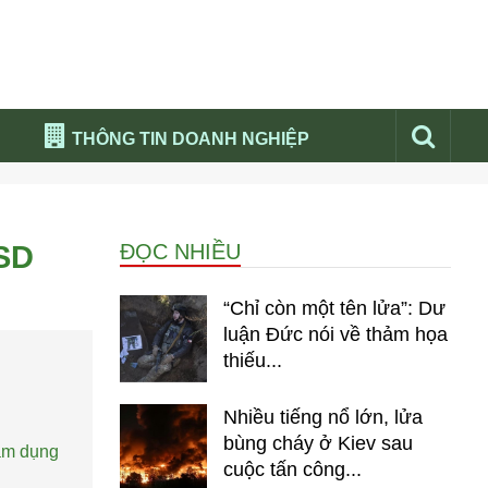
THÔNG TIN DOANH NGHIỆP
Đừng bỏ lỡ
Nổi bật báo nga
USD
ĐỌC NHIỀU
Thư viện media
Phân tích thị trường Nga 2026
“Chỉ còn một tên lửa”: Dư
luận Đức nói về thảm họa
thiếu...
Nhiều tiếng nổ lớn, lửa
bùng cháy ở Kiev sau
lạm dụng
cuộc tấn công...