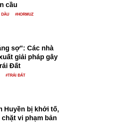
n cầu
Á DẦU
#HORMUZ
áng sợ": Các nhà
xuất giải pháp gây
rái Đất
#TRÁI ĐẤT
Huyền bị khởi tố,
t chặt vi phạm bản