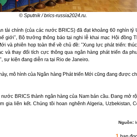
© Sputnik / brics-russia2024.ru.
ản tài chính (của các nước BRICS) đã đạt khoảng 60 nghìn tỷ
ế giới", Bộ trưởng thông báo tại nghi lễ khai mạc Hội đồng 
ới và phiên họp toàn thể về chủ đề: "Xung lực phát triển: thú
ác và thay đổi tích cực thông qua ngân hàng phát triển đa p
sự kiện đang diễn ra tại Rio de Janeiro.
này, mô hình của Ngân hàng Phát triển Mới cũng đang được ch
 nước BRICS thành ngân hàng của Nam bán cầu. Đang mở rộn
 gia liên kết. Chúng tôi hoan nghênh Algeria, Uzbekistan, C
Nguồn:
1
bạn đọ