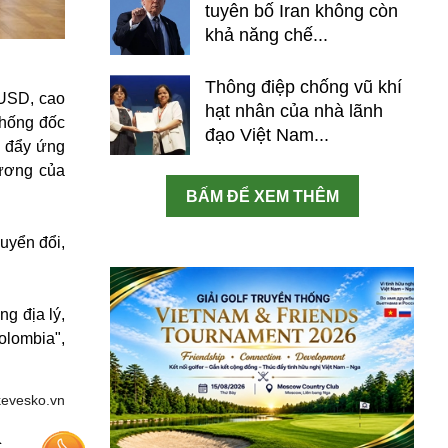
tuyên bố Iran không còn
khả năng chế...
Thông điệp chống vũ khí
 USD, cao
hạt nhân của nhà lãnh
Thống đốc
đạo Việt Nam...
c đẩy ứng
hương của
BẤM ĐỂ XEM THÊM
uyển đổi,
g địa lý,
olombia",
kevesko.vn
c