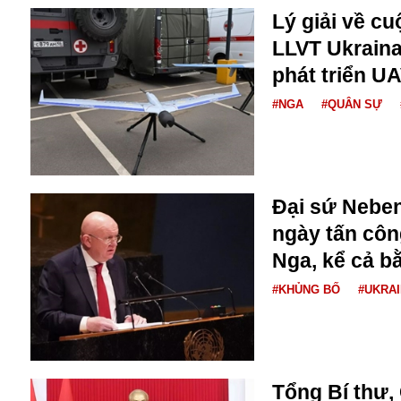
Bulagria
Lý giải về c
LLVT Ukrain
phát triển U
Crimea
Chính trị
#NGA
#QUÂN SỰ
Công nghệ
Chuyện hay
Chuyện lạ
Cuộc sống quanh ta
Đại sứ Neben
Casino
ngày tấn cô
Chiến tranh thương mại
Chi hội phụ nữ TTTM Mátxcơva
Nga, kể cả b
Chính trị Nga
#KHỦNG BỐ
#UKRA
Chợ Vòm
Cảnh sát
Cấm bay
Cao tốc
Canada
Tổng Bí thư,