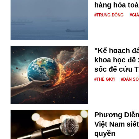
Dịch vụ
hàng hóa toà
Diego Maradona
#TRUNG ĐÔNG
#GI
Di cư
Facebook
Dòng chảy phương Bắc 1
FED
Dải Gaza
Fansipan
F0
FLC
"Kế hoạch đ
F-16
khoa học đề 
sốc để cứu T
#THẾ GIỚI
#DÂN SỐ
Gương sáng
Phương Diễm 
Golf
Việt Nam siế
Giáng sinh
quyền
GDP