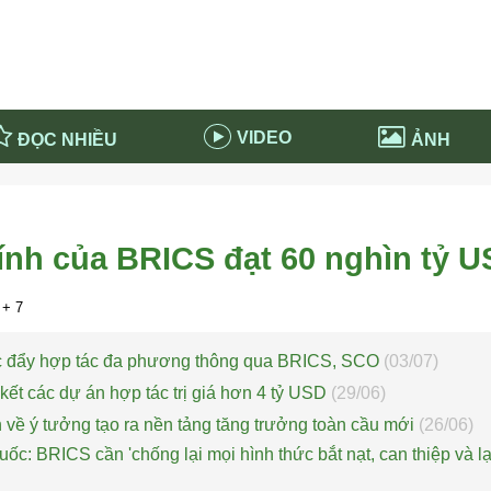
VIDEO
ĐỌC NHIỀU
ẢNH
in và ứng dụng
Tiêu điểm Covid-19
d-19 tại Nga
Thời sự
hính của BRICS đạt 60 nghìn tỷ 
n nước Nga
NABU EDUCATION
 nước Nga
Tử vi hàng ngày
+ 7
 Nga - Việt Nam
Phân tích chính trị
úc đẩy hợp tác đa phương thông qua BRICS, SCO
(03/07)
kết các dự án hợp tác trị giá hơn 4 tỷ USD
(29/06)
về ý tưởng tạo ra nền tảng tăng trưởng toàn cầu mới
(26/06)
ốc: BRICS cần 'chống lại mọi hình thức bắt nạt, can thiệp và 