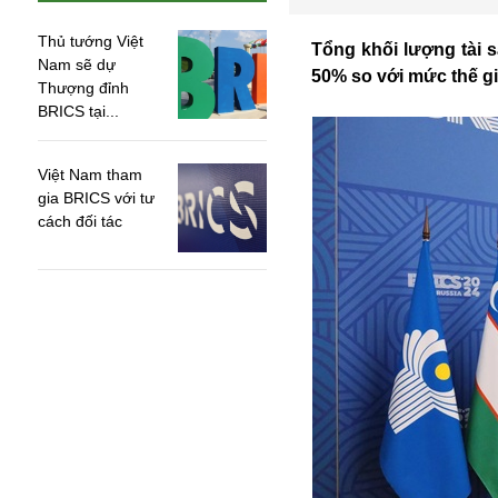
Thủ tướng Việt
Tổng khối lượng tài 
Nam sẽ dự
50% so với mức thế gi
Thượng đỉnh
BRICS tại...
Việt Nam tham
gia BRICS với tư
cách đối tác
An ninh
Anh
Australia
Amazon
Army Games
Apple