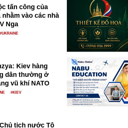
uộc tấn công của
a nhằm vào các nhà
AV Nga
#UKRAINE
zya: Kiev hàng
ng dân thường ở
ằng vũ khí NATO
INE
#KIEV
 Chủ tịch nước Tô