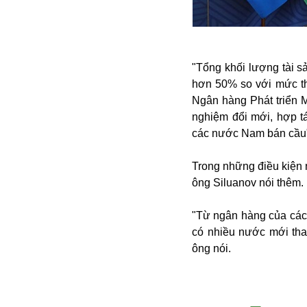
Alibaba
Angela Merkel
Aeroflot
ASEAN
"Tổng khối lượng tài s
Argentina
hơn 50% so với mức th
Ai
Ngân hàng Phát triển M
Azovstal
nghiệm đổi mới, hợp t
các nước Nam bán cầu", 
Trong những điều kiện 
ông Siluanov nói thêm.
"Từ ngân hàng của các
có nhiều nước mới tham
ông nói.