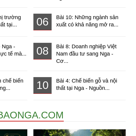
hị trường
Bài 10: Những ngành sản
06
t tại...
xuất có khả năng mở ra...
o Nga -
Bài 8: Doanh nghiệp Việt
08
ực tế mà...
Nam đầu tư sang Nga -
Cơ...
 chế biến
Bài 4: Chế biến gỗ và nội
10
ng...
thất tại Nga - Nguồn...
BAONGA.COM