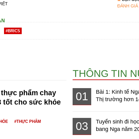
VIẾT
ĐÁNH GIÁ
AN
#BRICS
THÔNG TIN 
3 thực phẩm chay
Bài 1: Kinh tế Ng
01
Thị trường hơn 1
 tốt cho sức khỏe
Tuyển sinh đi học
KHỎE
#THỰC PHẨM
03
bang Nga năm 2