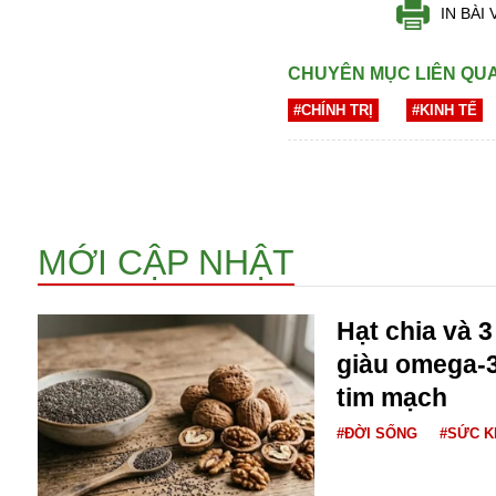
IN BÀI 
CHUYÊN MỤC LIÊN QU
#CHÍNH TRỊ
#KINH TẾ
Bói toán
MỚI CẬP NHẬT
Bóng đá
Bill Gates
BĐS
Hạt chia và 
Bí ẩn
Bitcoin
giàu omega-3
Bamboo Airways
tim mạch
Báo Nga có gì?
#ĐỜI SỐNG
#SỨC 
Biển Đông
Barrack Obama
Bắc Kinh