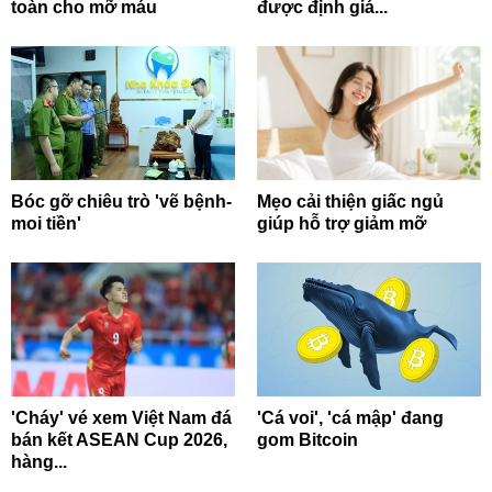
toàn cho mỡ máu
được định giá...
Bóc gỡ chiêu trò 'vẽ bệnh-
Mẹo cải thiện giấc ngủ
moi tiền'
giúp hỗ trợ giảm mỡ
'Cháy' vé xem Việt Nam đá
'Cá voi', 'cá mập' đang
bán kết ASEAN Cup 2026,
gom Bitcoin
hàng...