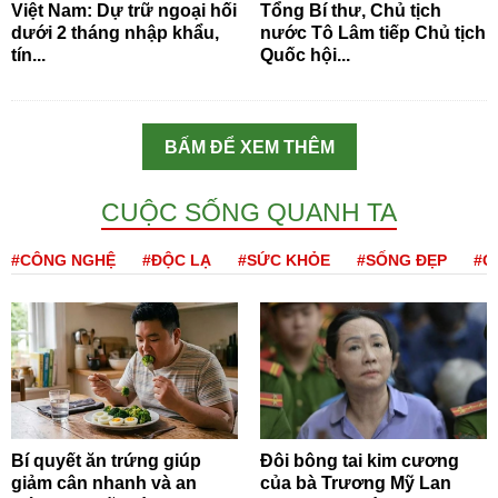
Việt Nam: Dự trữ ngoại hối
Tổng Bí thư, Chủ tịch
dưới 2 tháng nhập khẩu,
nước Tô Lâm tiếp Chủ tịch
tín...
Quốc hội...
BẤM ĐỂ XEM THÊM
CUỘC SỐNG QUANH TA
#CÔNG NGHỆ
#ĐỘC LẠ
#SỨC KHỎE
#SỐNG ĐẸP
#Q
Bí quyết ăn trứng giúp
Đôi bông tai kim cương
giảm cân nhanh và an
của bà Trương Mỹ Lan