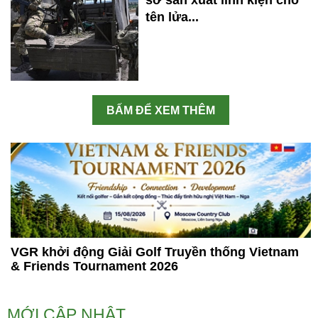
sở sản xuất linh kiện cho
tên lửa...
BẤM ĐỂ XEM THÊM
VGR khởi động Giải Golf Truyền thống Vietnam
& Friends Tournament 2026
MỚI CẬP NHẬT