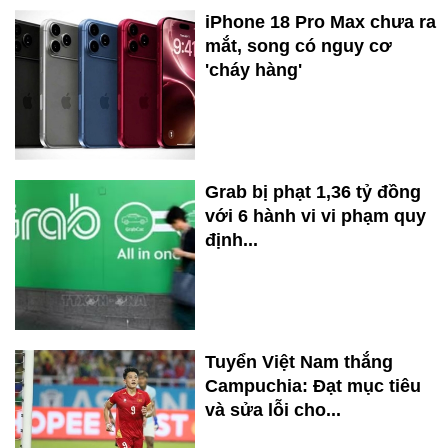
iPhone 18 Pro Max chưa ra
mắt, song có nguy cơ
'cháy hàng'
Grab bị phạt 1,36 tỷ đồng
với 6 hành vi vi phạm quy
định...
Tuyển Việt Nam thắng
Campuchia: Đạt mục tiêu
và sửa lỗi cho...