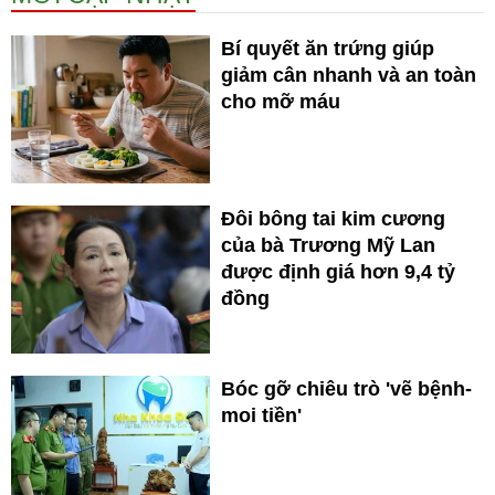
Bí quyết ăn trứng giúp
giảm cân nhanh và an toàn
cho mỡ máu
Đôi bông tai kim cương
của bà Trương Mỹ Lan
được định giá hơn 9,4 tỷ
đồng
Bóc gỡ chiêu trò 'vẽ bệnh-
moi tiền'