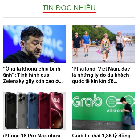
TIN ĐỌC NHIỀU
“Ông ta không chịu bình
'Phải lòng' Việt Nam, đây
tĩnh”: Tình hình của
là những lý do du khách
Zelensky gây xôn xao ở...
quốc tế kìn kìn đổ...
iPhone 18 Pro Max chưa
Grab bị phạt 1,36 tỷ đồng