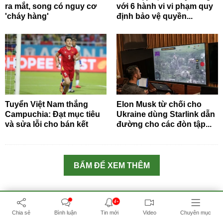
ra mắt, song có nguy cơ
với 6 hành vi vi phạm quy
'cháy hàng'
định bảo vệ quyền...
Tuyển Việt Nam thắng
Elon Musk từ chối cho
Campuchia: Đạt mục tiêu
Ukraine dùng Starlink dẫn
và sửa lỗi cho bán kết
đường cho các đòn tập...
BẤM ĐỂ XEM THÊM
4+
СМИ сетевое издание «Baonga.com»
Chia sẻ
Bình luận
Tin mới
Video
Chuyên mục
зарегистрировано в Федеральной службе по