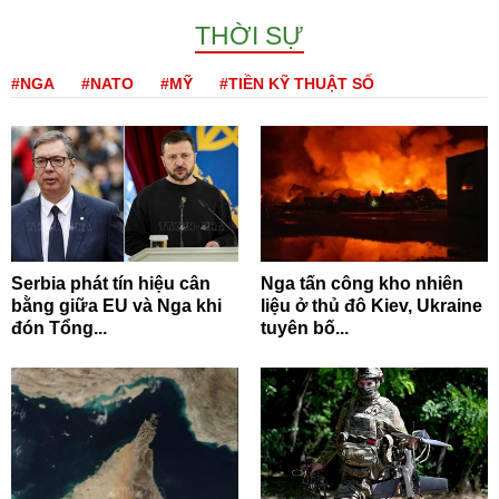
THỜI SỰ
#NGA
#NATO
#MỸ
#TIỀN KỸ THUẬT SỐ
Serbia phát tín hiệu cân
Nga tấn công kho nhiên
bằng giữa EU và Nga khi
liệu ở thủ đô Kiev, Ukraine
đón Tổng...
tuyên bố...