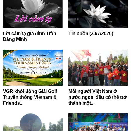
Lời cảm tạ gia đình Trần
Tin buồn (30/7/2026)
Đăng Minh
VGR khởi động Giải Golf
Mỗi người Việt Nam ở
Truyền thống Vietnam &
nước ngoài đều có thể trở
Friends...
thành một...