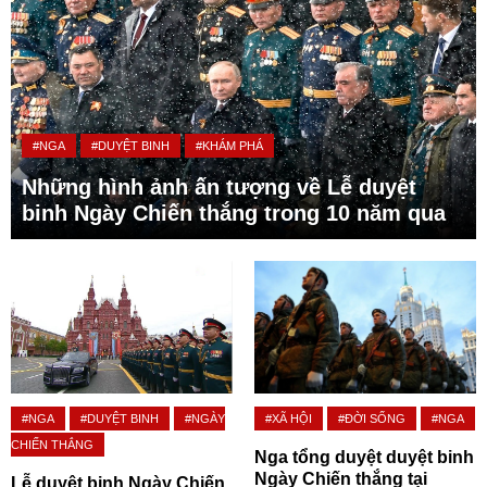
#NGA
#DUYỆT BINH
#KHÁM PHÁ
Những hình ảnh ấn tượng về Lễ duyệt
binh Ngày Chiến thắng trong 10 năm qua
#NGA
#DUYỆT BINH
#NGÀY
#XÃ HỘI
#ĐỜI SỐNG
#NGA
CHIẾN THẮNG
Nga tổng duyệt duyệt binh
Ngày Chiến thắng tại
Lễ duyệt binh Ngày Chiến