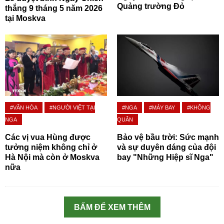
Quảng trường Đỏ
thắng 9 tháng 5 năm 2026
tại Moskva
#VĂN HÓA
#NGƯỜI VIỆT TẠI
#NGA
#MÁY BAY
#KHÔNG
NGA
QUÂN
Các vị vua Hùng được
Bảo vệ bầu trời: Sức mạnh
tưởng niệm không chỉ ở
và sự duyên dáng của đội
Hà Nội mà còn ở Moskva
bay "Những Hiệp sĩ Nga"
nữa
BẤM ĐỂ XEM THÊM