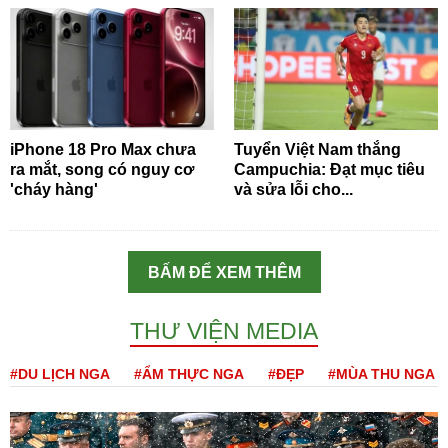
iPhone 18 Pro Max chưa
Tuyển Việt Nam thắng
ra mắt, song có nguy cơ
Campuchia: Đạt mục tiêu
'cháy hàng'
và sửa lỗi cho...
BẤM ĐỂ XEM THÊM
THƯ VIỆN MEDIA
#DU LỊCH NGA
#ẨM THỰC NGA
#ĐẸP
#MÙA THU NGA