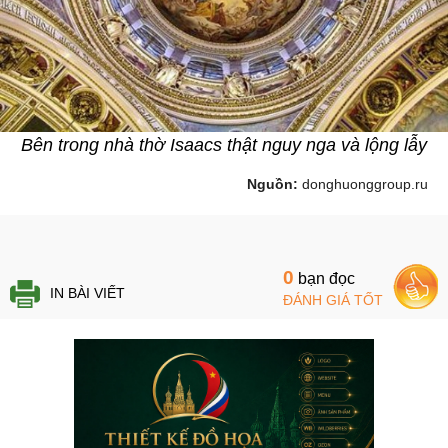
Bên trong nhà thờ Isaacs thật nguy nga và lộng lẫy
Nguồn:
donghuonggroup.ru
0
bạn đọc
IN BÀI VIẾT
ĐÁNH GIÁ TỐT