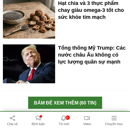
Hạt chia và 3 thực phẩm
chay giàu omega-3 tốt cho
sức khỏe tim mạch
Tổng thống Mỹ Trump: Các
nước châu Âu không có
lực lượng quân sự mạnh
BẤM ĐỂ XEM THÊM (60 TIN)
8+
THÔNG TIN NƯỚC NGA
Chia sẻ
Bình luận
Tin mới
Video
Chuyên mục