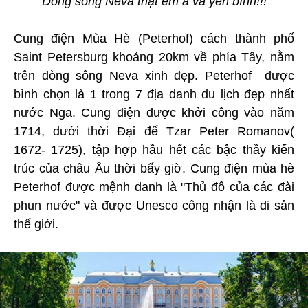
Dòng sông Neva thật êm ả và yên bình!!!
Cung điện Mùa Hè (Peterhof) cách thành phố
Saint Petersburg khoảng 20km về phía Tây, nằm
trên dòng sông Neva xinh đẹp. Peterhof được
bình chọn là 1 trong 7 địa danh du lịch đẹp nhất
nước Nga. Cung điện được khởi công vào năm
1714, dưới thời Đại đế Tzar Peter Romanov(
1672- 1725), tập hợp hầu hết các bậc thầy kiến
trúc của châu Âu thời bấy giờ. Cung điện mùa hè
Peterhof được mệnh danh là "Thủ đô của các đài
phun nước" và được Unesco công nhận là di sản
thế giới.