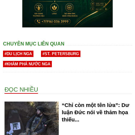
CHUYÊN MỤC LIÊN QUAN
#DU LỊCH NGA
#ST. PETERSBURG
#KHÁM PHÁ NƯỚC NGA
ĐỌC NHIỀU
“Chỉ còn một tên lửa”: Dư
luận Đức nói về thảm họa
thiếu...