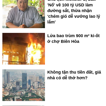
'Nổ' về 100 tỷ USD làm
đường sắt, thừa nhận
'chém gió dễ vướng lao lý
lắm'
Lửa bao trùm 900 m² ki-ốt
ở chợ Biên Hòa
Không tận thu tiền đất, giá
nhà có dễ thở hơn?