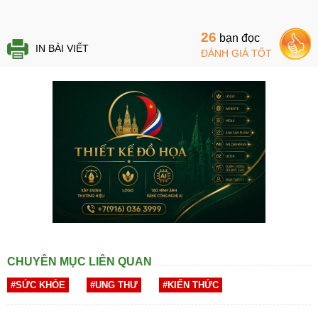
26
bạn đọc
IN BÀI VIẾT
ĐÁNH GIÁ TỐT
CHUYÊN MỤC LIÊN QUAN
#SỨC KHỎE
#UNG THƯ
#KIẾN THỨC