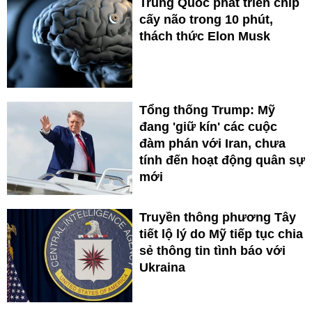
Trung Quốc phát triển chip
cấy não trong 10 phút,
thách thức Elon Musk
Tổng thống Trump: Mỹ
đang 'giữ kín' các cuộc
đàm phán với Iran, chưa
tính đến hoạt động quân sự
mới
Truyền thông phương Tây
tiết lộ lý do Mỹ tiếp tục chia
sẻ thông tin tình báo với
Ukraina