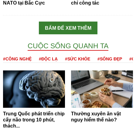
NATO tại Bắc Cực
chỉ công tác
BẤM ĐỂ XEM THÊM
CUỘC SỐNG QUANH TA
#CÔNG NGHỆ
#ĐỘC LẠ
#SỨC KHỎE
#SỐNG ĐẸP
#Q
Trung Quốc phát triển chip
Thường xuyên ăn vặt
cấy não trong 10 phút,
nguy hiểm thế nào?
thách...