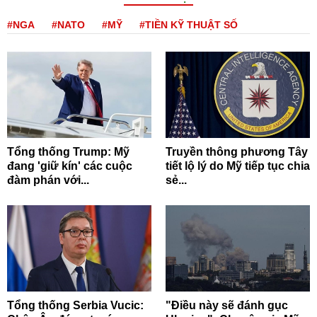
#NGA
#NATO
#MỸ
#TIỀN KỸ THUẬT SỐ
Tổng thống Trump: Mỹ
Truyền thông phương Tây
đang 'giữ kín' các cuộc
tiết lộ lý do Mỹ tiếp tục chia
đàm phán với...
sẻ...
Tổng thống Serbia Vucic:
"Điều này sẽ đánh gục