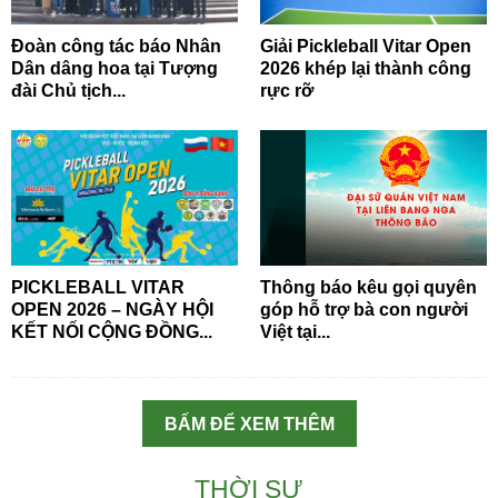
Đoàn công tác báo Nhân
Giải Pickleball Vitar Open
Dân dâng hoa tại Tượng
2026 khép lại thành công
đài Chủ tịch...
rực rỡ
PICKLEBALL VITAR
Thông báo kêu gọi quyên
OPEN 2026 – NGÀY HỘI
góp hỗ trợ bà con người
KẾT NỐI CỘNG ĐỒNG...
Việt tại...
BẤM ĐỂ XEM THÊM
THỜI SỰ