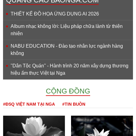
QUẢNG CÁO BAONGA.COM
THIẾT KẾ ĐỒ HỌA ỨNG DỤNG AI 2026
Album nhạc không lời: Liệu pháp chữa lành từ thiên
nhiên
NABU EDUCATION - Đào tạo nhân lực ngành hàng
không
''Dân Tộc Quán'' - Hành trình 20 năm xây dựng thương
hiệu ẩm thực Việt tại Nga
CỘNG ĐỒNG
#ĐSQ VIỆT NAM TẠI NGA
#TIN BUỒN