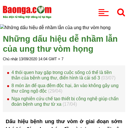
CHUYÊN MỤC
Những dấu hiệu dễ nhầm lẫn
của ung thư vòm họng
Chủ nhật 13/09/2020
14:04
GMT + 7
4 thói quen hay gặp trong cuộc sống có thể là tiền
thân của bệnh ung thư, điển hình là cái số 3
(03/07)
8 món ăn để qua đêm độc hại, ăn vào không gây ung
thư cũng ngộ độc
(29/04)
Nga nghiên cứu chế tạo thiết bị công nghệ giúp chẩn
đoán bệnh ung thư từ xa
(17/04)
Dấu hiệu bệnh ung thư vòm ở giai đoạn sớm