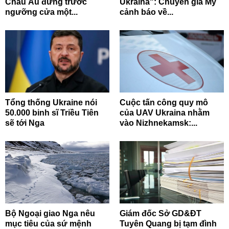
Châu Âu đứng trước
Ukraina": Chuyên gia Mỹ
ngưỡng cửa một...
cảnh báo về...
Tổng thống Ukraine nói
Cuộc tấn công quy mô
50.000 binh sĩ Triều Tiên
của UAV Ukraina nhằm
sẽ tới Nga
vào Nizhnekamsk:...
Bộ Ngoại giao Nga nêu
Giám đốc Sở GD&ĐT
mục tiêu của sứ mệnh
Tuyên Quang bị tạm đình