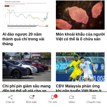
AI đảo ngược 20 năm
Món khoái khẩu của người
thành quả chỉ trong vài
Việt có thể là ổ chứa sán
tháng
Chi phí pin giảm sâu mang
CĐV Malaysia phản ứng
đến lợi thế về giá cho xe
khi gặp tuyển Việt Nam ở
điện
bán kết AFF...
5+
Chia sẻ
Bình luận
Tin mới
Video
Chuyên mục