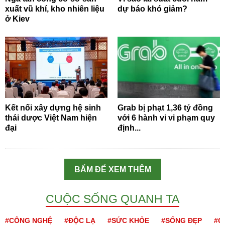
xuất vũ khí, kho nhiên liệu
dự báo khó giảm?
ở Kiev
Kết nối xây dựng hệ sinh
Grab bị phạt 1,36 tỷ đồng
thái dược Việt Nam hiện
với 6 hành vi vi phạm quy
đại
định...
BẤM ĐỂ XEM THÊM
CUỘC SỐNG QUANH TA
#CÔNG NGHỆ
#ĐỘC LẠ
#SỨC KHỎE
#SỐNG ĐẸP
#Q