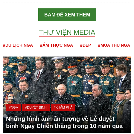
BẤM ĐỂ XEM THÊM
THƯ VIỆN MEDIA
#DU LỊCH NGA
#ẨM THỰC NGA
#ĐẸP
#MÙA THU NGA
#NGA
#DUYỆT BINH
#KHÁM PHÁ
Những hình ảnh ấn tượng về Lễ duyệt
binh Ngày Chiến thắng trong 10 năm qua