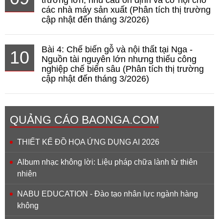
trường lớn, nhu cầu ổn định và cơ hội cho
các nhà máy sản xuất (Phân tích thị trường
cập nhật đến tháng 3/2026)
Bài 4: Chế biến gỗ và nội thất tại Nga -
10
Nguồn tài nguyên lớn nhưng thiếu công
nghiệp chế biến sâu (Phân tích thị trường
cập nhật đến tháng 3/2026)
QUẢNG CÁO BAONGA.COM
THIẾT KẾ ĐỒ HỌA ỨNG DỤNG AI 2026
Album nhạc không lời: Liệu pháp chữa lành từ thiên
nhiên
NABU EDUCATION - Đào tạo nhân lực ngành hàng
không