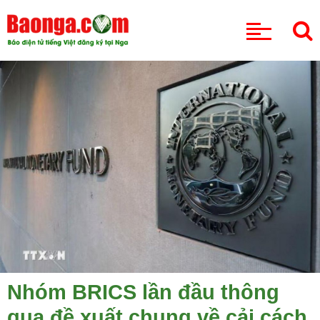
CHUYÊN MỤC
Nhóm BRICS lần đầu thông
qua đề xuất chung về cải cách