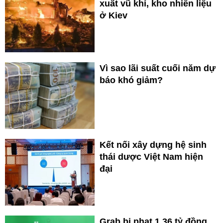
xuất vũ khí, kho nhiên liệu
ở Kiev
Vì sao lãi suất cuối năm dự
báo khó giảm?
Kết nối xây dựng hệ sinh
thái dược Việt Nam hiện
đại
Grab bị phạt 1,36 tỷ đồng