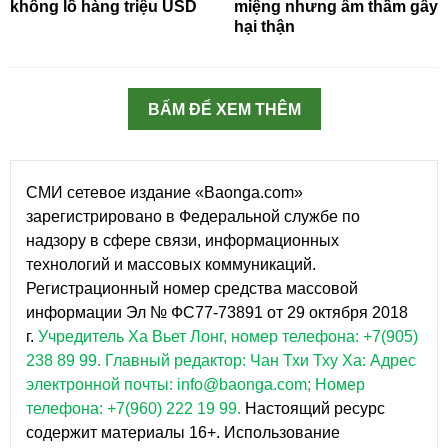
khổng lồ hàng triệu USD
miệng nhưng âm thầm gây
hại thận
BẤM ĐỂ XEM THÊM
СМИ сетевое издание «Baonga.com»
зарегистрировано в Федеральной службе по
надзору в сфере связи, информационных
технологий и массовых коммуникаций.
Регистрационный номер средства массовой
информации Эл № ФС77-73891 от 29 октября 2018
г.
Учредитель Ха Вьет Лонг, номер телефона: +7(905)
238 89 99.
Главный редактор: Чан Тхи Тху Ха: Адрес
электронной почты: info@baonga.com; Номер
телефона: +7(960) 222 19 99.
Настоящий ресурс
содержит материалы 16+. Использование