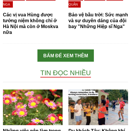
NGA
QUÂN
Các vị vua Hùng được
Bảo vệ bầu trời: Sức mạnh
tưởng niệm không chỉ ở
và sự duyên dáng của đội
Hà Nội mà còn ở Moskva
bay "Những Hiệp sĩ Nga"
nữa
BẤM ĐỂ XEM THÊM
TIN ĐỌC NHIỀU
Những việc nên làm trong
Du khách Tây: Không khí