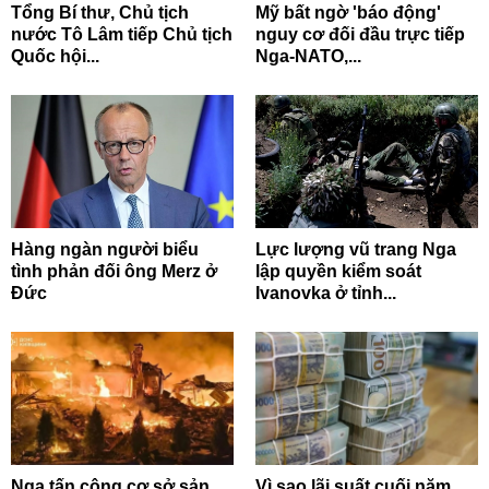
Tổng Bí thư, Chủ tịch
Mỹ bất ngờ 'báo động'
nước Tô Lâm tiếp Chủ tịch
nguy cơ đối đầu trực tiếp
Quốc hội...
Nga-NATO,...
Hàng ngàn người biểu
Lực lượng vũ trang Nga
tình phản đối ông Merz ở
lập quyền kiểm soát
Đức
Ivanovka ở tỉnh...
Nga tấn công cơ sở sản
Vì sao lãi suất cuối năm