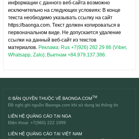
информации с данного веб-сайта возможно
исключительно на следующих условиях: В конце
текста необходимо указывать ссылку на сайт
https://baonga.com. Текст должен копироваться в
первоначальном виде. Не допускается удаление
ссылки на данный веб-сайт из текстов
материалов.
Реклама: Rus +7(926) 282 29 86 (Viber,
Whatsapp, Zalo); Вьетнам +84.979.137.386.
TM
© BẢN QUYỀN THUỘC VỀ BAONGA.COM
Đề nghị ghi nguồn Baonga.com khi sử dụng lại thông tin
LIÊN HỆ QUẢNG CÁO TẠI NGA
Điện thoại: +7(960) 222 1999
LIÊN HỆ QUẢNG CÁO TẠI VIỆT NAM