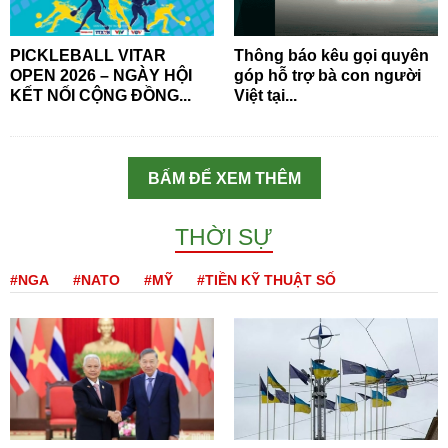
PICKLEBALL VITAR
Thông báo kêu gọi quyên
OPEN 2026 – NGÀY HỘI
góp hỗ trợ bà con người
KẾT NỐI CỘNG ĐỒNG...
Việt tại...
BẤM ĐỂ XEM THÊM
THỜI SỰ
#NGA
#NATO
#MỸ
#TIỀN KỸ THUẬT SỐ