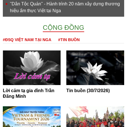
''Dân Tộc Quán'' - Hành trình 20 năm xây dựng thương
hiệu ẩm thực Việt tại Nga
CỘNG ĐỒNG
#ĐSQ VIỆT NAM TẠI NGA
#TIN BUỒN
Lời cảm tạ gia đình Trần
Tin buồn (30/7/2026)
Đăng Minh