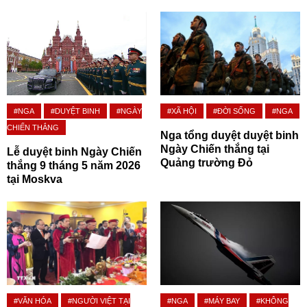
#NGA
#DUYỆT BINH
#NGÀY
#XÃ HỘI
#ĐỜI SỐNG
#NGA
CHIẾN THẮNG
Nga tổng duyệt duyệt binh
Ngày Chiến thắng tại
Lễ duyệt binh Ngày Chiến
Quảng trường Đỏ
thắng 9 tháng 5 năm 2026
tại Moskva
#VĂN HÓA
#NGƯỜI VIỆT TẠI
#NGA
#MÁY BAY
#KHÔNG