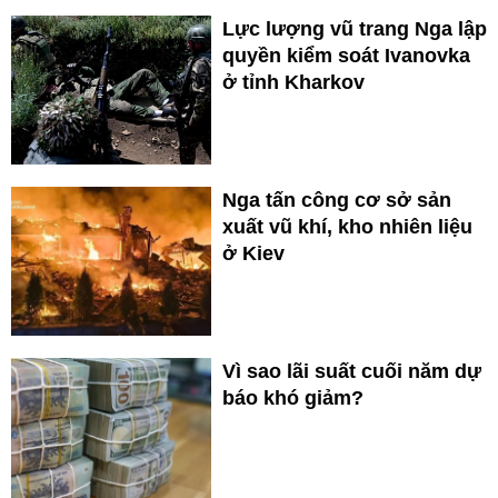
Lực lượng vũ trang Nga lập
quyền kiểm soát Ivanovka
ở tỉnh Kharkov
Nga tấn công cơ sở sản
xuất vũ khí, kho nhiên liệu
ở Kiev
Vì sao lãi suất cuối năm dự
báo khó giảm?