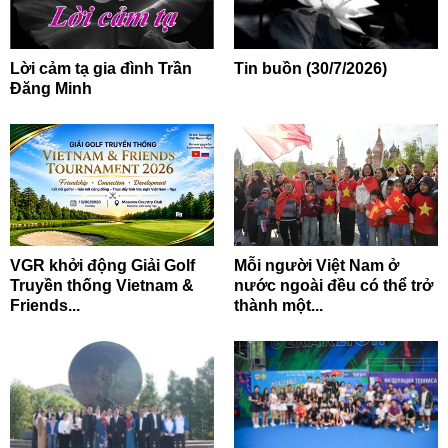
Lời cảm tạ gia đình Trần
Tin buồn (30/7/2026)
Đăng Minh
VGR khởi động Giải Golf
Mỗi người Việt Nam ở
Truyền thống Vietnam &
nước ngoài đều có thể trở
Friends...
thành một...