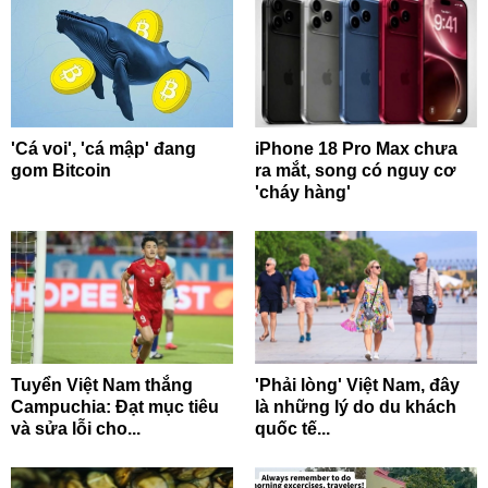
'Cá voi', 'cá mập' đang
iPhone 18 Pro Max chưa
gom Bitcoin
ra mắt, song có nguy cơ
'cháy hàng'
Tuyển Việt Nam thắng
'Phải lòng' Việt Nam, đây
Campuchia: Đạt mục tiêu
là những lý do du khách
và sửa lỗi cho...
quốc tế...