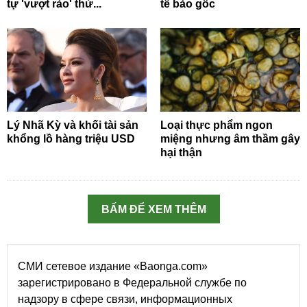
tự 'vượt rào' thử...
tế bào gốc
Lý Nhã Kỳ và khối tài sản
Loại thực phẩm ngon
khổng lồ hàng triệu USD
miệng nhưng âm thầm gây
hại thận
BẤM ĐỂ XEM THÊM
СМИ сетевое издание «Baonga.com»
зарегистрировано в Федеральной службе по
надзору в сфере связи, информационных