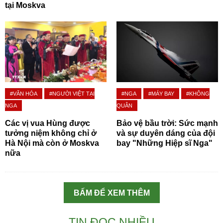
tại Moskva
#VĂN HÓA
#NGƯỜI VIỆT TẠI
#NGA
#MÁY BAY
#KHÔNG
NGA
QUÂN
Các vị vua Hùng được
Bảo vệ bầu trời: Sức mạnh
tưởng niệm không chỉ ở
và sự duyên dáng của đội
Hà Nội mà còn ở Moskva
bay "Những Hiệp sĩ Nga"
nữa
BẤM ĐỂ XEM THÊM
TIN ĐỌC NHIỀU