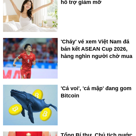
hỗ trợ giảm mỡ
'Cháy' vé xem Việt Nam đá
bán kết ASEAN Cup 2026,
hàng nghìn người chờ mua
'Cá voi', 'cá mập' đang gom
Bitcoin
Tổng Bí thư, Chủ tịch nước