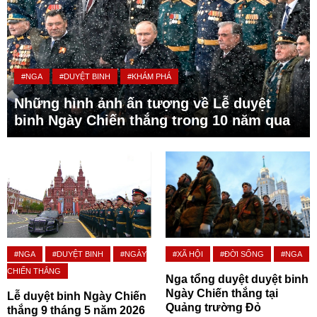
#NGA
#DUYỆT BINH
#KHÁM PHÁ
Những hình ảnh ấn tượng về Lễ duyệt
binh Ngày Chiến thắng trong 10 năm qua
#NGA
#DUYỆT BINH
#NGÀY
#XÃ HỘI
#ĐỜI SỐNG
#NGA
CHIẾN THẮNG
Nga tổng duyệt duyệt binh
Ngày Chiến thắng tại
Lễ duyệt binh Ngày Chiến
Quảng trường Đỏ
thắng 9 tháng 5 năm 2026