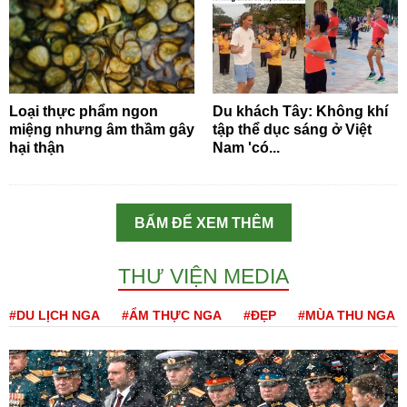
Loại thực phẩm ngon
Du khách Tây: Không khí
miệng nhưng âm thầm gây
tập thể dục sáng ở Việt
hại thận
Nam 'có...
BẤM ĐỂ XEM THÊM
THƯ VIỆN MEDIA
#DU LỊCH NGA
#ẨM THỰC NGA
#ĐẸP
#MÙA THU NGA