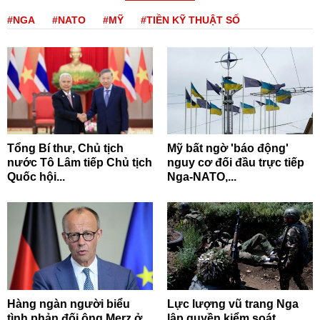
#NGA
#NATO
#MỸ
#TIỀN KỸ THUẬT SỐ
Tổng Bí thư, Chủ tịch
Mỹ bất ngờ 'báo động'
nước Tô Lâm tiếp Chủ tịch
nguy cơ đối đầu trực tiếp
Quốc hội...
Nga-NATO,...
Hàng ngàn người biểu
Lực lượng vũ trang Nga
tình phản đối ông Merz ở
lập quyền kiểm soát