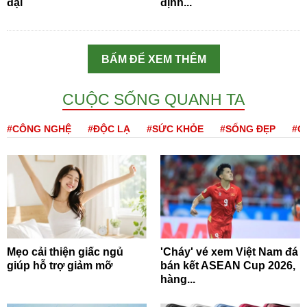
đại
định...
BẤM ĐỂ XEM THÊM
CUỘC SỐNG QUANH TA
#CÔNG NGHỆ
#ĐỘC LẠ
#SỨC KHỎE
#SỐNG ĐẸP
#Q
Mẹo cải thiện giấc ngủ
'Cháy' vé xem Việt Nam đá
giúp hỗ trợ giảm mỡ
bán kết ASEAN Cup 2026,
hàng...