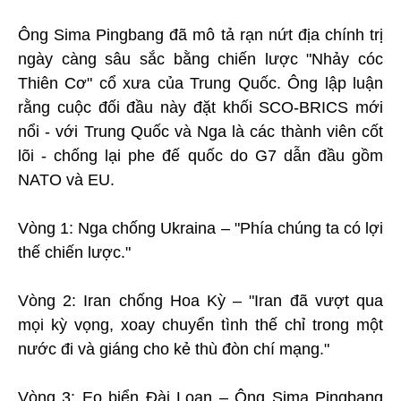
Ông Sima Pingbang đã mô tả rạn nứt địa chính trị
ngày càng sâu sắc bằng chiến lược "Nhảy cóc
Thiên Cơ" cổ xưa của Trung Quốc. Ông lập luận
rằng cuộc đối đầu này đặt khối SCO-BRICS mới
nổi - với Trung Quốc và Nga là các thành viên cốt
lõi - chống lại phe đế quốc do G7 dẫn đầu gồm
NATO và EU.
Vòng 1: Nga chống Ukraina – "Phía chúng ta có lợi
thế chiến lược."
Vòng 2: Iran chống Hoa Kỳ – "Iran đã vượt qua
mọi kỳ vọng, xoay chuyển tình thế chỉ trong một
nước đi và giáng cho kẻ thù đòn chí mạng."
Vòng 3: Eo biển Đài Loan – Ông Sima Pingbang