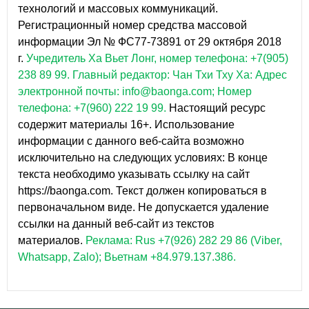
технологий и массовых коммуникаций.
Регистрационный номер средства массовой
информации Эл № ФС77-73891 от 29 октября 2018
г.
Учредитель Ха Вьет Лонг, номер телефона: +7(905)
238 89 99.
Главный редактор: Чан Тхи Тху Ха: Адрес
электронной почты: info@baonga.com; Номер
телефона: +7(960) 222 19 99.
Настоящий ресурс
содержит материалы 16+. Использование
информации с данного веб-сайта возможно
исключительно на следующих условиях: В конце
текста необходимо указывать ссылку на сайт
https://baonga.com. Текст должен копироваться в
первоначальном виде. Не допускается удаление
ссылки на данный веб-сайт из текстов
материалов.
Реклама: Rus +7(926) 282 29 86 (Viber,
Whatsapp, Zalo); Вьетнам +84.979.137.386.