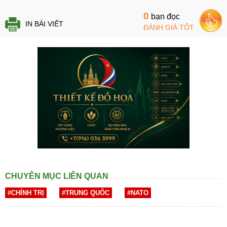
0
bạn đọc
IN BÀI VIẾT
ĐÁNH GIÁ TỐT
CHUYÊN MỤC LIÊN QUAN
#CHÍNH TRỊ
#TRUNG QUỐC
#NATO