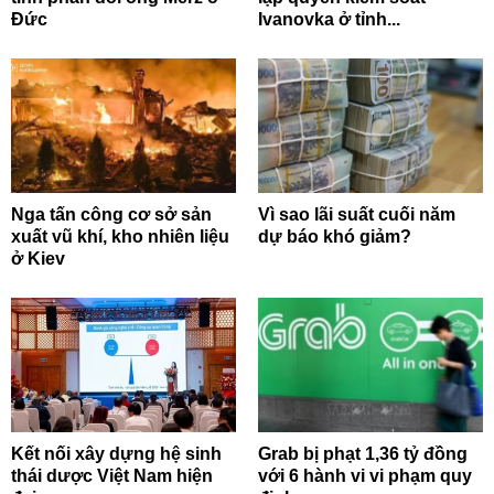
Đức
Ivanovka ở tỉnh...
Nga tấn công cơ sở sản
Vì sao lãi suất cuối năm
xuất vũ khí, kho nhiên liệu
dự báo khó giảm?
ở Kiev
Kết nối xây dựng hệ sinh
Grab bị phạt 1,36 tỷ đồng
thái dược Việt Nam hiện
với 6 hành vi vi phạm quy