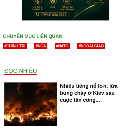
CHUYÊN MỤC LIÊN QUAN
#CHÍNH TRỊ
#NGA
#NATO
#NGOẠI GIAO
ĐỌC NHIỀU
Nhiều tiếng nổ lớn, lửa
bùng cháy ở Kiev sau
cuộc tấn công...