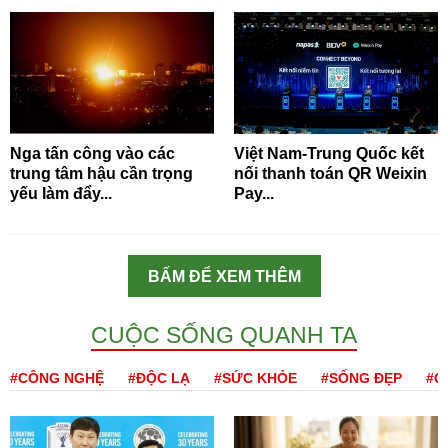
Nga tấn công vào các
Việt Nam-Trung Quốc kết
trung tâm hậu cần trọng
nối thanh toán QR Weixin
yếu làm đẩy...
Pay...
BẤM ĐỂ XEM THÊM
CUỘC SỐNG QUANH TA
#CÔNG NGHỆ
#ĐỘC LẠ
#SỨC KHỎE
#SỐNG ĐẸP
#Q