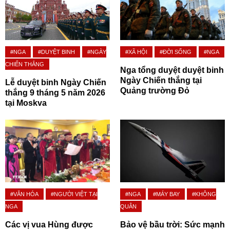
#NGA
#DUYỆT BINH
#NGÀY
#XÃ HỘI
#ĐỜI SỐNG
#NGA
CHIẾN THẮNG
Nga tổng duyệt duyệt binh
Ngày Chiến thắng tại
Lễ duyệt binh Ngày Chiến
Quảng trường Đỏ
thắng 9 tháng 5 năm 2026
tại Moskva
#VĂN HÓA
#NGƯỜI VIỆT TẠI
#NGA
#MÁY BAY
#KHÔNG
NGA
QUÂN
Các vị vua Hùng được
Bảo vệ bầu trời: Sức mạnh