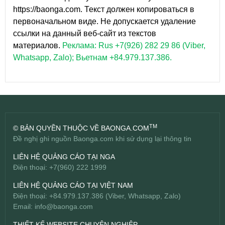
https://baonga.com. Текст должен копироваться в
первоначальном виде. Не допускается удаление
ссылки на данный веб-сайт из текстов
материалов.
Реклама: Rus +7(926) 282 29 86 (Viber,
Whatsapp, Zalo); Вьетнам +84.979.137.386.
TM
© BẢN QUYỀN THUỘC VỀ BAONGA.COM
Đề nghị ghi nguồn Baonga.com khi sử dụng lại thông tin
LIÊN HỆ QUẢNG CÁO TẠI NGA
Điện thoại: +7(960) 222 1999
LIÊN HỆ QUẢNG CÁO TẠI VIỆT NAM
Điện thoại: +84.979.137.386 (Viber, Whatsapp, Zalo)
Email:
info@baonga.com
THIẾT KẾ WEBSITE CHUYÊN NGHIỆP