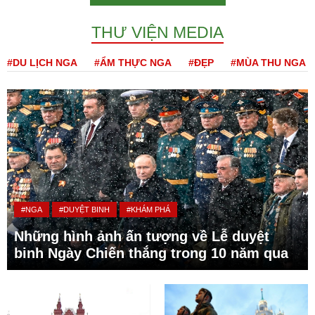
THƯ VIỆN MEDIA
#DU LỊCH NGA
#ẨM THỰC NGA
#ĐẸP
#MÙA THU NGA
#NGA
#DUYỆT BINH
#KHÁM PHÁ
Những hình ảnh ấn tượng về Lễ duyệt
binh Ngày Chiến thắng trong 10 năm qua