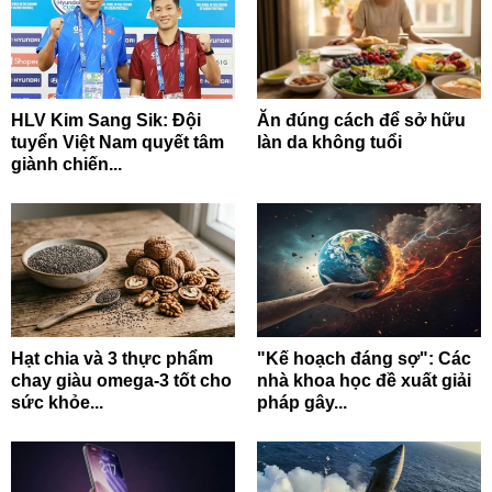
HLV Kim Sang Sik: Đội
Ăn đúng cách để sở hữu
tuyển Việt Nam quyết tâm
làn da không tuổi
giành chiến...
Hạt chia và 3 thực phẩm
"Kế hoạch đáng sợ": Các
chay giàu omega-3 tốt cho
nhà khoa học đề xuất giải
sức khỏe...
pháp gây...