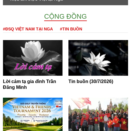
CỘNG ĐỒNG
#ĐSQ VIỆT NAM TẠI NGA
#TIN BUỒN
Lời cảm tạ gia đình Trần
Tin buồn (30/7/2026)
Đăng Minh