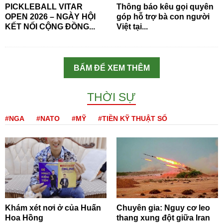
PICKLEBALL VITAR
Thông báo kêu gọi quyên
OPEN 2026 – NGÀY HỘI
góp hỗ trợ bà con người
KẾT NỐI CỘNG ĐỒNG...
Việt tại...
BẤM ĐỂ XEM THÊM
THỜI SỰ
#NGA
#NATO
#MỸ
#TIỀN KỸ THUẬT SỐ
Khám xét nơi ở của Huấn
Chuyên gia: Nguy cơ leo
Hoa Hồng
thang xung đột giữa Iran