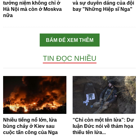
tưởng niệm không chỉ ở
và sự duyên dáng của đội
Hà Nội mà còn ở Moskva
bay "Những Hiệp sĩ Nga"
nữa
BẤM ĐỂ XEM THÊM
TIN ĐỌC NHIỀU
Nhiều tiếng nổ lớn, lửa
“Chỉ còn một tên lửa”: Dư
bùng cháy ở Kiev sau
luận Đức nói về thảm họa
cuộc tấn công của Nga
thiếu tên lửa...