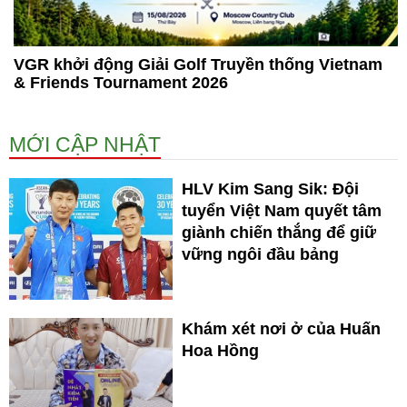
VGR khởi động Giải Golf Truyền thống Vietnam
& Friends Tournament 2026
MỚI CẬP NHẬT
HLV Kim Sang Sik: Đội
tuyển Việt Nam quyết tâm
giành chiến thắng để giữ
vững ngôi đầu bảng
Khám xét nơi ở của Huấn
Hoa Hồng