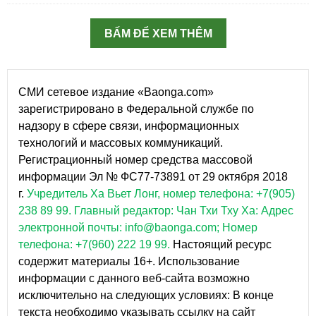
BẤM ĐỂ XEM THÊM
СМИ сетевое издание «Baonga.com»
зарегистрировано в Федеральной службе по
надзору в сфере связи, информационных
технологий и массовых коммуникаций.
Регистрационный номер средства массовой
информации Эл № ФС77-73891 от 29 октября 2018
г.
Учредитель Ха Вьет Лонг, номер телефона: +7(905)
238 89 99.
Главный редактор: Чан Тхи Тху Ха: Адрес
электронной почты: info@baonga.com; Номер
телефона: +7(960) 222 19 99.
Настоящий ресурс
содержит материалы 16+. Использование
информации с данного веб-сайта возможно
исключительно на следующих условиях: В конце
текста необходимо указывать ссылку на сайт