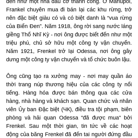
đến như một nhà đầu cơ thành công. Ở Mariupol,
Frankel chuyên mua đi bán lại các khu rừng, trở
nên đặc biệt giàu có và có biệt danh là “vua rừng
của Biển Đen”. Năm 1918, ông rời sang nước láng
giềng Thổ Nhĩ Kỳ - nơi ông được biết đến như một
triệu phú, chủ sở hữu một công ty vận chuyển.
Năm 1921, Frenkel trở lại Odessa, nơi ông gây
dưng một công ty vận chuyển và tổ chức buôn lậu.
Ông cũng tạo ra xưởng may - nơi may quần áo
thời trang núp thương hiệu của các công ty nổi
tiếng. Hàng hóa được bán thông qua các cửa
hàng, nhà hàng và khách sạn. Quan chức và nhân
viên Ủy ban Đặc biệt (ЧК), điều tra tội phạm, biên
phòng và hải quan Odessa "đã được mua" bởi
Frenkel. Sau một thời gian, tin tức về các hoạt
động của băng Frenkel đã đến tai người đứng đầu