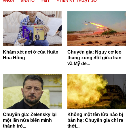
#NGA
#NATO
#MỸ
#TIỀN KỸ THUẬT SỐ
Khám xét nơi ở của Huấn
Chuyên gia: Nguy cơ leo
Hoa Hồng
thang xung đột giữa Iran
và Mỹ đe...
Chuyên gia: Zelensky lại
Không một tên lửa nào bị
một lần nữa biến mình
bắn hạ: Chuyên gia chỉ ra
thành trò...
thời...