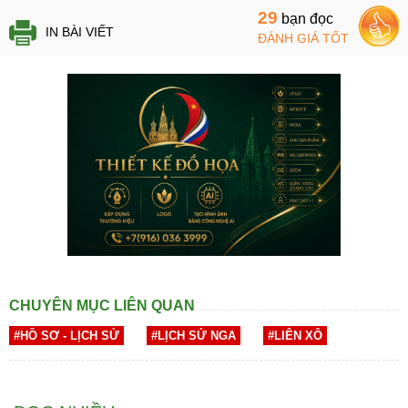
29
bạn đọc
IN BÀI VIẾT
ĐÁNH GIÁ TỐT
CHUYÊN MỤC LIÊN QUAN
#HỒ SƠ - LỊCH SỬ
#LỊCH SỬ NGA
#LIÊN XÔ