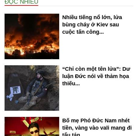
ĐỌC NHIỀU
Nhiều tiếng nổ lớn, lửa
bùng cháy ở Kiev sau
cuộc tấn công...
“Chỉ còn một tên lửa”: Dư
luận Đức nói về thảm họa
thiếu...
Bố mẹ Phó Đức Nam nhét
tiền, vàng vào vali mang đi
tẩu tán