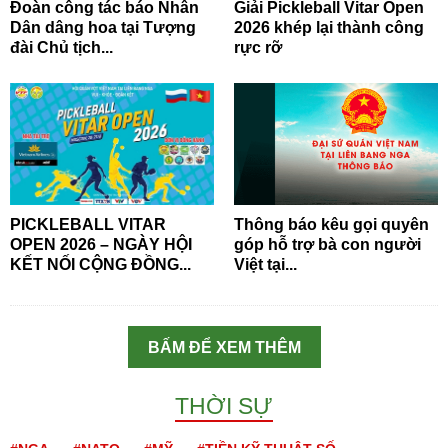
Đoàn công tác báo Nhân
Giải Pickleball Vitar Open
Dân dâng hoa tại Tượng
2026 khép lại thành công
đài Chủ tịch...
rực rỡ
PICKLEBALL VITAR
Thông báo kêu gọi quyên
OPEN 2026 – NGÀY HỘI
góp hỗ trợ bà con người
KẾT NỐI CỘNG ĐỒNG...
Việt tại...
BẤM ĐỂ XEM THÊM
THỜI SỰ