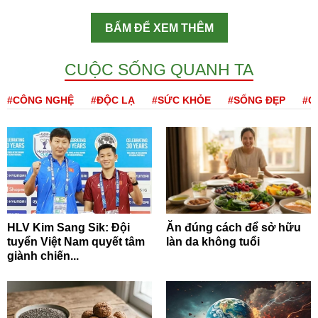
BẤM ĐỂ XEM THÊM
CUỘC SỐNG QUANH TA
#CÔNG NGHỆ
#ĐỘC LẠ
#SỨC KHỎE
#SỐNG ĐẸP
#Q
HLV Kim Sang Sik: Đội
Ăn đúng cách để sở hữu
tuyển Việt Nam quyết tâm
làn da không tuổi
giành chiến...