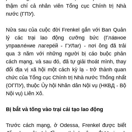
thậm chí cả nhân viên Tổng cục Chính trị Nhà
nước (ГПУ).
Nửa sau của cuộc đời Frenkel gắn với Ban Quản
lý các trại lao động cưỡng bức (Гла́вное
управле́ние лагере́й - ГУЛar) - nơi ông đã trải
qua 3 năm với những người bị cáo buộc phản
cách mạng, và sau đó, đã tự giải thoát mình, thay
đổi địa vị xã hội một cách kỳ lạ - trở thành quan
chức của Tổng cục Chính trị Nhà nước Thống nhất
(ОГПУ), thuộc Ủy hội Nhân dân Nội vụ (НКВД - Bộ
Nội vụ) Liên Xô.
Bị bắt và tống vào trại cải tạo lao động
Trước cách mạng, ở Odessa, Frenkel được biết