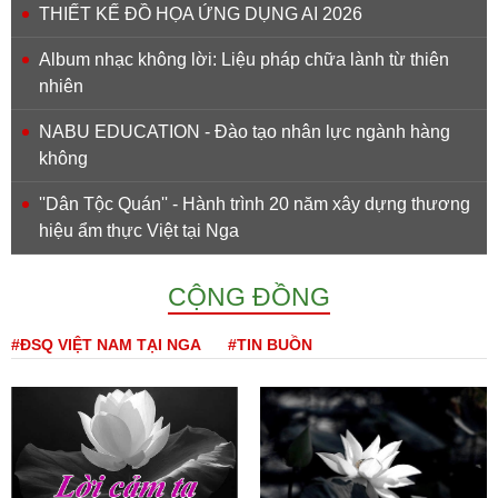
THIẾT KẾ ĐỒ HỌA ỨNG DỤNG AI 2026
Album nhạc không lời: Liệu pháp chữa lành từ thiên
nhiên
NABU EDUCATION - Đào tạo nhân lực ngành hàng
không
''Dân Tộc Quán'' - Hành trình 20 năm xây dựng thương
hiệu ẩm thực Việt tại Nga
CỘNG ĐỒNG
#ĐSQ VIỆT NAM TẠI NGA
#TIN BUỒN