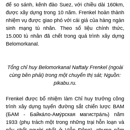
để so sánh, kênh đào Suez, với chiều dài 160km,
được xây dựng trong 10 năm. Frenkel hoàn thành
nhiệm vụ được giao phó với cái giá của hàng ngàn
sinh mạng tù nhân. Theo số liệu chính thức,
15.000 tù nhân đã chết trong quá trình xây dựng
Belomorkanal.
Tổng chỉ huy Belomorkanal Naftaly Frenkel (ngoài
cùng bên phải) trong một chuyến thị sát; Nguồn:
pikabu.ru.
Frenkel được bổ nhiệm làm Chỉ huy trưởng công
trình xây dựng tuyến đường sắt chiến lược BAM
(БАМ - Байка́ло-Аму́рская магистра́ль) năm
1933 (phụ trách một trong những trại hỗn loạn và
gây chết người nhất ở Viễn Đông), nhưng năm