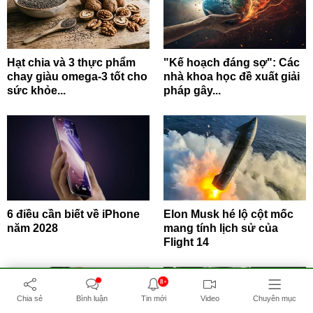
Hạt chia và 3 thực phẩm
"Kế hoạch đáng sợ": Các
chay giàu omega-3 tốt cho
nhà khoa học đề xuất giải
sức khỏe...
pháp gây...
6 điều cần biết về iPhone
Elon Musk hé lộ cột mốc
năm 2028
mang tính lịch sử của
Flight 14
8+
Chia sẻ
Bình luận
Tin mới
Video
Chuyên mục