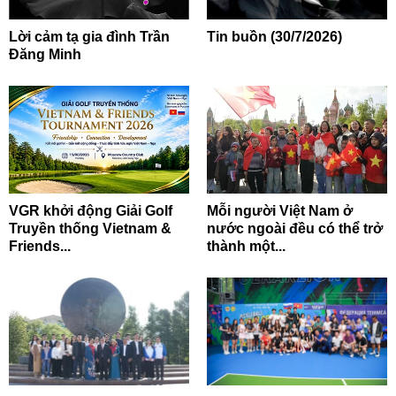
Lời cảm tạ gia đình Trần
Tin buồn (30/7/2026)
Đăng Minh
VGR khởi động Giải Golf
Mỗi người Việt Nam ở
Truyền thống Vietnam &
nước ngoài đều có thể trở
Friends...
thành một...