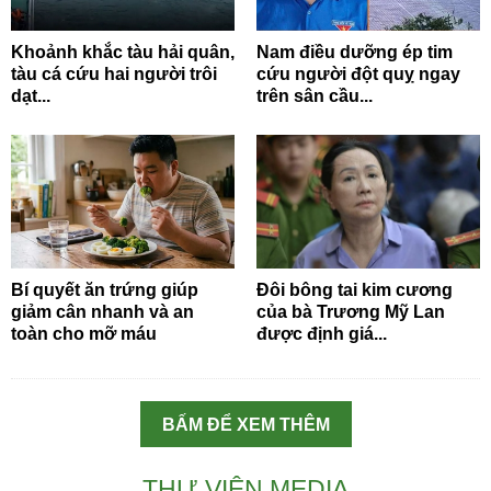
Khoảnh khắc tàu hải quân,
Nam điều dưỡng ép tim
tàu cá cứu hai người trôi
cứu người đột quỵ ngay
dạt...
trên sân cầu...
Bí quyết ăn trứng giúp
Đôi bông tai kim cương
giảm cân nhanh và an
của bà Trương Mỹ Lan
toàn cho mỡ máu
được định giá...
BẤM ĐỂ XEM THÊM
THƯ VIỆN MEDIA