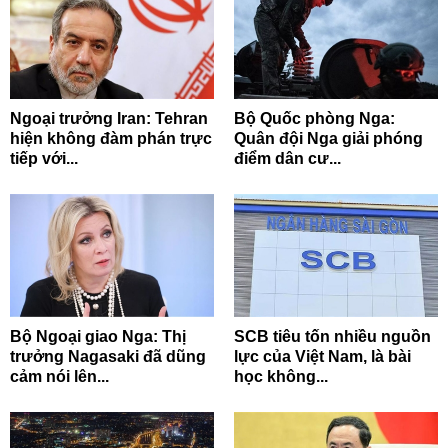
Ngoại trưởng Iran: Tehran
Bộ Quốc phòng Nga:
hiện không đàm phán trực
Quân đội Nga giải phóng
tiếp với...
điểm dân cư...
Bộ Ngoại giao Nga: Thị
SCB tiêu tốn nhiều nguồn
trưởng Nagasaki đã dũng
lực của Việt Nam, là bài
cảm nói lên...
học không...