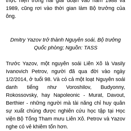
thực hiện trong hai giai đoạn vào năm 1988 và
1989, cũng rơi vào thời gian làm Bộ trưởng của
ông.
Dmitry Yazov trở thành Nguyên soái, Bộ trưởng
Quốc phòng; Nguồn: ТАSS
Trước Yazov, một nguyên soái Liên Xô là Vasily
Ivanovich Petrov, người đã qua đời vào ngày
1/2/2014, ở tuổi 98. Và có cả một loạt Nguyên soái
danh tiếng như Voroshilov, Budyonny,
Rokossovsky, hay Napoleonic - Murat, Davout,
Berthier - những người mà tài năng chỉ huy quân
sự xuất chúng được nghiên cứu học tập tại Học
viện Bộ Tổng Tham mưu Liên Xô. Petrov và Yazov
nghe có vẻ khiêm tốn hơn.