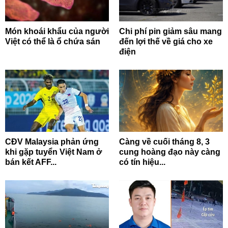
Món khoái khẩu của người
Chi phí pin giảm sâu mang
Việt có thể là ổ chứa sán
đến lợi thế về giá cho xe
điện
CĐV Malaysia phản ứng
Càng về cuối tháng 8, 3
khi gặp tuyển Việt Nam ở
cung hoàng đạo này càng
bán kết AFF...
có tín hiệu...