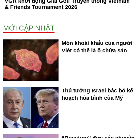
VGR khởi động Giải Golf Truyền thống Vietnam
& Friends Tournament 2026
MỚI CẬP NHẬT
Món khoái khẩu của người
Việt có thể là ổ chứa sán
Thủ tướng Israel bác bỏ kế
hoạch hòa bình của Mỹ
“Rosatom” đưa các chuyên