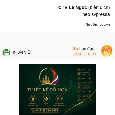
CTV Lê Ngọc
(biên dịch)
Theo svpressa
Nguồn:
vov.vn
35
bạn đọc
IN BÀI VIẾT
ĐÁNH GIÁ TỐT