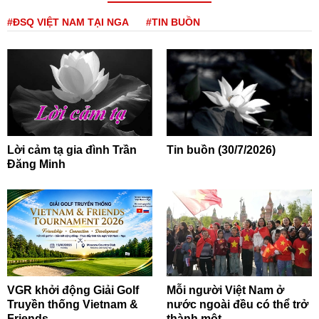
#ĐSQ VIỆT NAM TẠI NGA
#TIN BUỒN
Lời cảm tạ gia đình Trần
Tin buồn (30/7/2026)
Đăng Minh
VGR khởi động Giải Golf
Mỗi người Việt Nam ở
Truyền thống Vietnam &
nước ngoài đều có thể trở
Friends...
thành một...