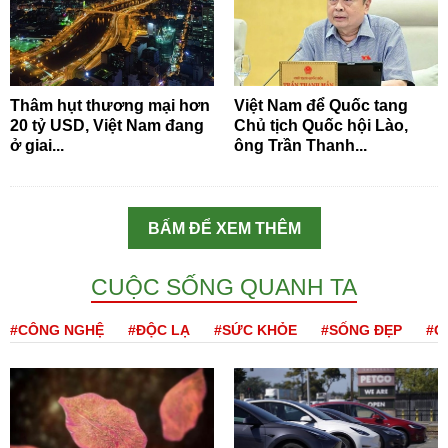
Thâm hụt thương mại hơn
Việt Nam để Quốc tang
20 tỷ USD, Việt Nam đang
Chủ tịch Quốc hội Lào,
ở giai...
ông Trần Thanh...
BẤM ĐỂ XEM THÊM
CUỘC SỐNG QUANH TA
#CÔNG NGHỆ
#ĐỘC LẠ
#SỨC KHỎE
#SỐNG ĐẸP
#Q