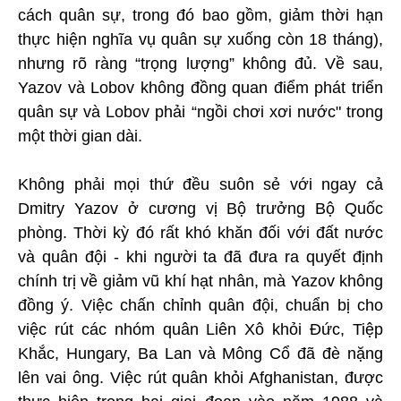
cách quân sự, trong đó bao gồm, giảm thời hạn
thực hiện nghĩa vụ quân sự xuống còn 18 tháng),
nhưng rõ ràng “trọng lượng” không đủ. Về sau,
Yazov và Lobov không đồng quan điểm phát triển
quân sự và Lobov phải “ngồi chơi xơi nước" trong
một thời gian dài.
Không phải mọi thứ đều suôn sẻ với ngay cả
Dmitry Yazov ở cương vị Bộ trưởng Bộ Quốc
phòng. Thời kỳ đó rất khó khăn đối với đất nước
và quân đội - khi người ta đã đưa ra quyết định
chính trị về giảm vũ khí hạt nhân, mà Yazov không
đồng ý. Việc chấn chỉnh quân đội, chuẩn bị cho
việc rút các nhóm quân Liên Xô khỏi Đức, Tiệp
Khắc, Hungary, Ba Lan và Mông Cổ đã đè nặng
lên vai ông. Việc rút quân khỏi Afghanistan, được