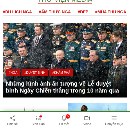
#DU LỊCH NGA
#ẨM THỰC NGA
#ĐẸP
#MÙA THU NGA
#NGA
#DUYỆT BINH
#KHÁM PHÁ
Những hình ảnh ấn tượng về Lễ duyệt
binh Ngày Chiến thắng trong 10 năm qua
7+
Chia sẻ
Bình luận
Tin mới
Video
Chuyên mục