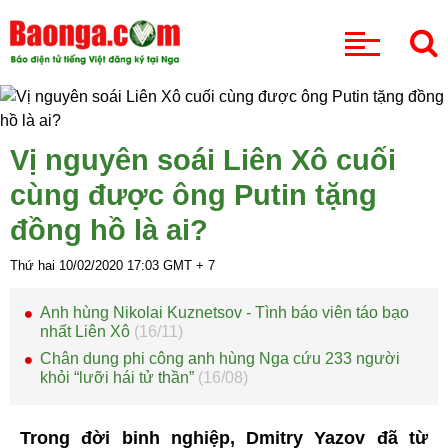
CHUYÊN MỤC
Vị nguyên soái Liên Xô cuối
cùng được ông Putin tặng
đồng hồ là ai?
Thứ hai 10/02/2020
17:03
GMT + 7
Anh hùng Nikolai Kuznetsov - Tình báo viên táo bạo
nhất Liên Xô
(16/11)
Chân dung phi công anh hùng Nga cứu 233 người
khỏi “lưỡi hái tử thần”
(16/08)
Trong đời binh nghiệp, Dmitry Yazov đã từ