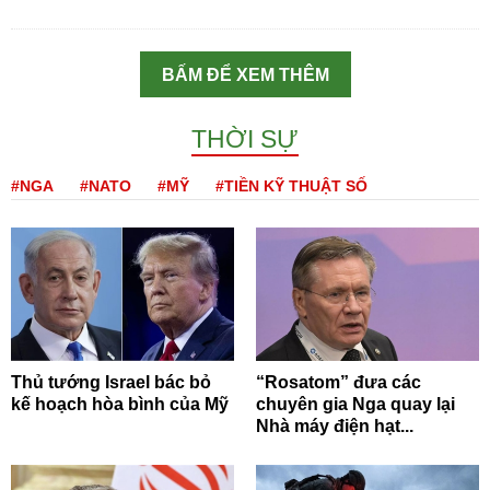
BẤM ĐỂ XEM THÊM
THỜI SỰ
#NGA
#NATO
#MỸ
#TIỀN KỸ THUẬT SỐ
Thủ tướng Israel bác bỏ
“Rosatom” đưa các
kế hoạch hòa bình của Mỹ
chuyên gia Nga quay lại
Nhà máy điện hạt...