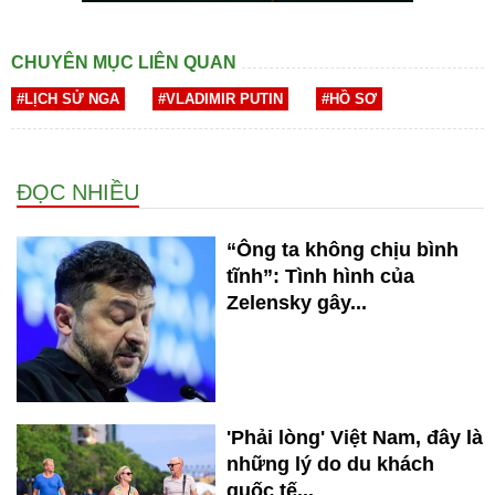
CHUYÊN MỤC LIÊN QUAN
#LỊCH SỬ NGA
#VLADIMIR PUTIN
#HỒ SƠ
ĐỌC NHIỀU
“Ông ta không chịu bình
tĩnh”: Tình hình của
Zelensky gây...
'Phải lòng' Việt Nam, đây là
những lý do du khách
quốc tế...