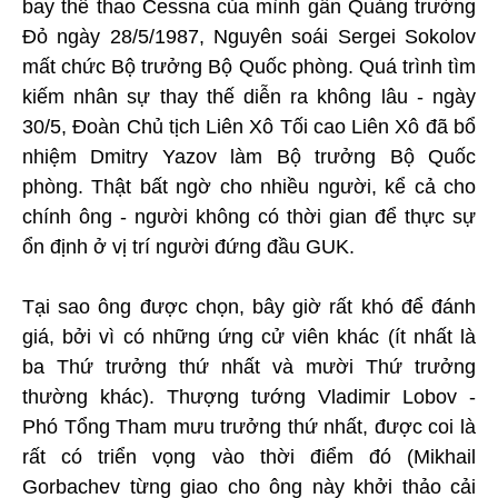
bay thể thao Cessna của mình gần Quảng trường
Đỏ ngày 28/5/1987, Nguyên soái Sergei Sokolov
mất chức Bộ trưởng Bộ Quốc phòng. Quá trình tìm
kiếm nhân sự thay thế diễn ra không lâu - ngày
30/5, Đoàn Chủ tịch Liên Xô Tối cao Liên Xô đã bổ
nhiệm Dmitry Yazov làm Bộ trưởng Bộ Quốc
phòng. Thật bất ngờ cho nhiều người, kể cả cho
chính ông - người không có thời gian để thực sự
ổn định ở vị trí người đứng đầu GUK.
Tại sao ông được chọn, bây giờ rất khó để đánh
giá, bởi vì có những ứng cử viên khác (ít nhất là
ba Thứ trưởng thứ nhất và mười Thứ trưởng
thường khác). Thượng tướng Vladimir Lobov -
Phó Tổng Tham mưu trưởng thứ nhất, được coi là
rất có triển vọng vào thời điểm đó (Mikhail
Gorbachev từng giao cho ông này khởi thảo cải