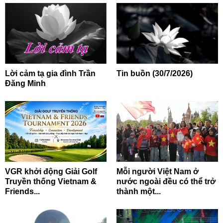
Lời cảm tạ gia đình Trần
Tin buồn (30/7/2026)
Đăng Minh
VGR khởi động Giải Golf
Mỗi người Việt Nam ở
Truyền thống Vietnam &
nước ngoài đều có thể trở
Friends...
thành một...