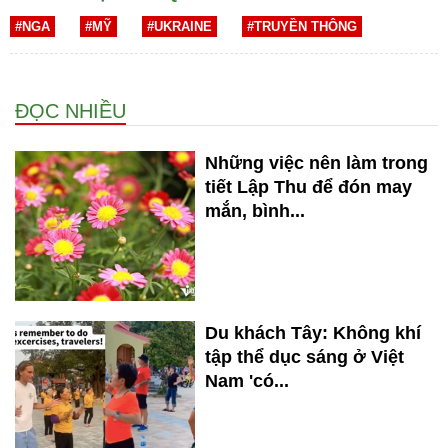
#NGA
#MỸ
#UKRAINE
#TRUYỀN THÔNG
ĐỌC NHIỀU
Những việc nên làm trong
tiết Lập Thu để đón may
mắn, bình...
Du khách Tây: Không khí
tập thể dục sáng ở Việt
Nam 'có...