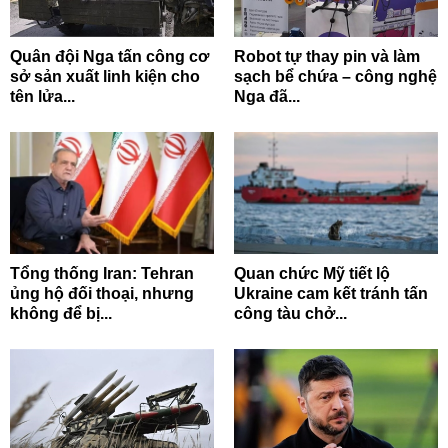
Quân đội Nga tấn công cơ
Robot tự thay pin và làm
sở sản xuất linh kiện cho
sạch bể chứa – công nghệ
tên lửa...
Nga đã...
Tổng thống Iran: Tehran
Quan chức Mỹ tiết lộ
ủng hộ đối thoại, nhưng
Ukraine cam kết tránh tấn
không để bị...
công tàu chở...