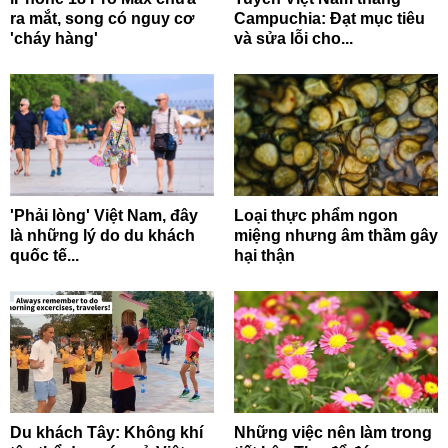
ra mắt, song có nguy cơ
Campuchia: Đạt mục tiêu
'cháy hàng'
và sửa lỗi cho...
'Phải lòng' Việt Nam, đây
Loại thực phẩm ngon
là những lý do du khách
miệng nhưng âm thầm gây
quốc tế...
hại thận
Du khách Tây: Không khí
Những việc nên làm trong