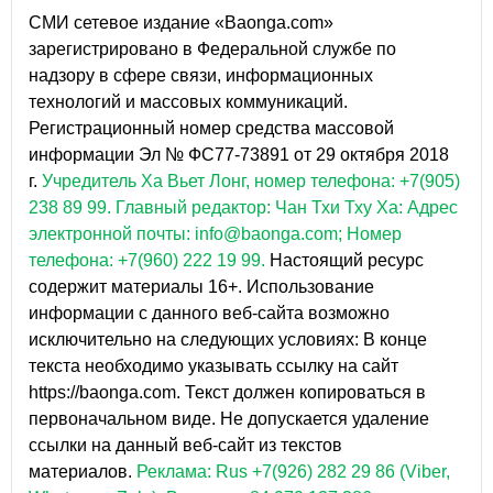
СМИ сетевое издание «Baonga.com»
зарегистрировано в Федеральной службе по
надзору в сфере связи, информационных
технологий и массовых коммуникаций.
Регистрационный номер средства массовой
информации Эл № ФС77-73891 от 29 октября 2018
г.
Учредитель Ха Вьет Лонг, номер телефона: +7(905)
238 89 99.
Главный редактор: Чан Тхи Тху Ха: Адрес
электронной почты: info@baonga.com; Номер
телефона: +7(960) 222 19 99.
Настоящий ресурс
содержит материалы 16+. Использование
информации с данного веб-сайта возможно
исключительно на следующих условиях: В конце
текста необходимо указывать ссылку на сайт
https://baonga.com. Текст должен копироваться в
первоначальном виде. Не допускается удаление
ссылки на данный веб-сайт из текстов
материалов.
Реклама: Rus +7(926) 282 29 86 (Viber,