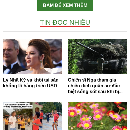
BẤM ĐỂ XEM THÊM
TIN ĐỌC NHIỀU
Lý Nhã Kỳ và khối tài sản
Chiến sĩ Nga tham gia
khổng lồ hàng triệu USD
chiến dịch quân sự đặc
biệt sống sót sau khi bị...