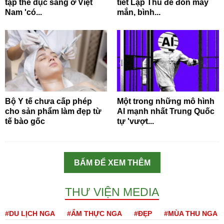
tập thể dục sáng ở Việt
tiết Lập Thu để đón may
Nam 'có...
mắn, bình...
Bộ Y tế chưa cấp phép
Một trong những mô hình
cho sản phẩm làm đẹp từ
AI mạnh nhất Trung Quốc
tế bào gốc
tự 'vượt...
BẤM ĐỂ XEM THÊM
THƯ VIỆN MEDIA
#DU LỊCH NGA
#ẨM THỰC NGA
#ĐẸP
#MÙA THU NGA