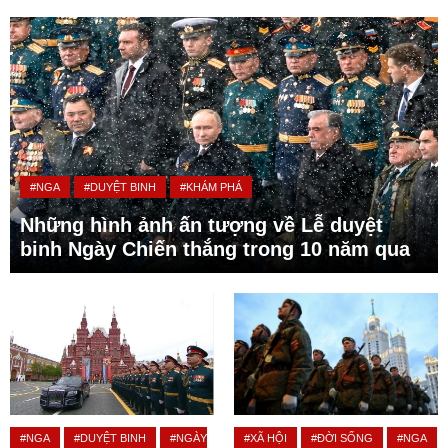
#NGA
#DUYỆT BINH
#KHÁM PHÁ
Những hình ảnh ấn tượng về Lễ duyệt
binh Ngày Chiến thắng trong 10 năm qua
#NGA
#DUYỆT BINH
#NGÀY
#XÃ HỘI
#ĐỜI SỐNG
#NGA