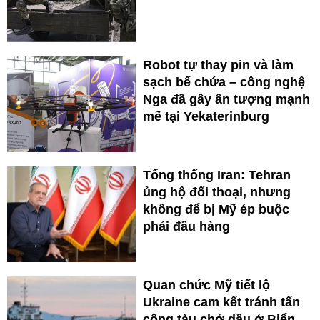
Robot tự thay pin và làm
sạch bể chứa – công nghệ
Nga đã gây ấn tượng mạnh
mẽ tại Yekaterinburg
Tổng thống Iran: Tehran
ủng hộ đối thoại, nhưng
không để bị Mỹ ép buộc
phải đầu hàng
Quan chức Mỹ tiết lộ
Ukraine cam kết tránh tấn
công tàu chở dầu ở Biển