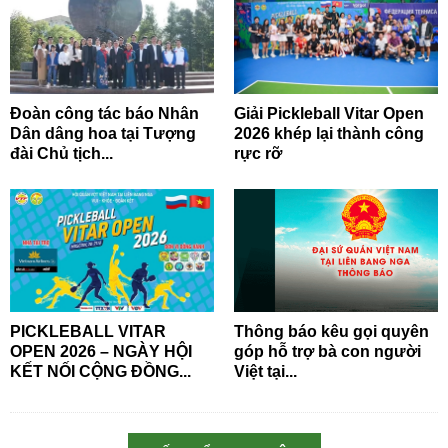
Đoàn công tác báo Nhân
Giải Pickleball Vitar Open
Dân dâng hoa tại Tượng
2026 khép lại thành công
đài Chủ tịch...
rực rỡ
PICKLEBALL VITAR
Thông báo kêu gọi quyên
OPEN 2026 – NGÀY HỘI
góp hỗ trợ bà con người
KẾT NỐI CỘNG ĐỒNG...
Việt tại...