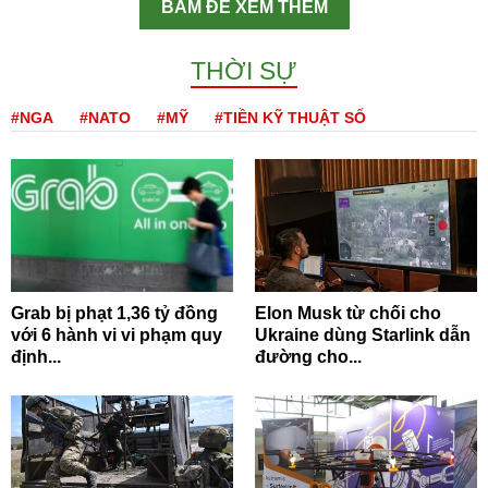
BẤM ĐỂ XEM THÊM
THỜI SỰ
#NGA
#NATO
#MỸ
#TIỀN KỸ THUẬT SỐ
Grab bị phạt 1,36 tỷ đồng
Elon Musk từ chối cho
với 6 hành vi vi phạm quy
Ukraine dùng Starlink dẫn
định...
đường cho...