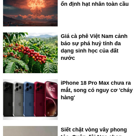
ổn định hạt nhân toàn cầu
Giá cà phê Việt Nam cảnh
báo sự phá huỷ tính đa
dạng sinh học của đất
nước
iPhone 18 Pro Max chưa ra
mắt, song có nguy cơ 'cháy
hàng'
Siết chặt vòng vây phong