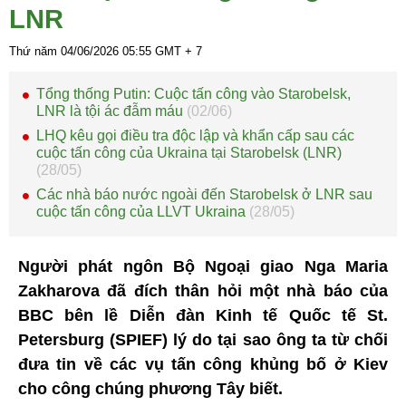
LNR
Thứ năm 04/06/2026
05:55
GMT + 7
Tổng thống Putin: Cuộc tấn công vào Starobelsk,
LNR là tội ác đẫm máu
(02/06)
LHQ kêu gọi điều tra độc lập và khẩn cấp sau các
cuộc tấn công của Ukraina tại Starobelsk (LNR)
(28/05)
Các nhà báo nước ngoài đến Starobelsk ở LNR sau
cuộc tấn công của LLVT Ukraina
(28/05)
Người phát ngôn Bộ Ngoại giao Nga Maria
Zakharova đã đích thân hỏi một nhà báo của
BBC bên lề Diễn đàn Kinh tế Quốc tế St.
Petersburg (SPIEF) lý do tại sao ông ta từ chối
đưa tin về các vụ tấn công khủng bố ở Kiev
cho công chúng phương Tây biết.