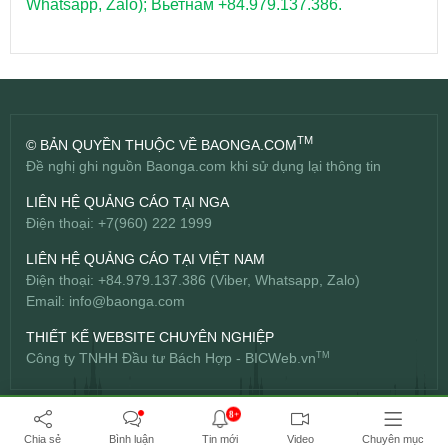
Whatsapp, Zalo); Вьетнам +84.979.137.386.
TM
© BẢN QUYỀN THUỘC VỀ BAONGA.COM
Đề nghị ghi nguồn Baonga.com khi sử dụng lại thông tin
LIÊN HỆ QUẢNG CÁO TẠI NGA
Điện thoại: +7(960) 222 1999
LIÊN HỆ QUẢNG CÁO TẠI VIỆT NAM
Điện thoại: +84.979.137.386 (Viber, Whatsapp, Zalo)
Email:
info@baonga.com
THIẾT KẾ WEBSITE CHUYÊN NGHIỆP
Công ty TNHH Đầu tư Bách Hợp -
BICWeb.vn
TM
8+
Chia sẻ
Bình luận
Tin mới
Video
Chuyên mục