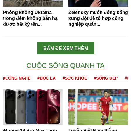
Phòng không Ukraina
Zelensky muốn đóng băng
trong đêm không bắn hạ
xung đột để tổ hợp công
được bất kỳ tên...
nghiệp quân...
BẤM ĐỂ XEM THÊM
CUỘC SỐNG QUANH TA
#CÔNG NGHỆ
#ĐỘC LẠ
#SỨC KHỎE
#SỐNG ĐẸP
#Q
iPhone 18 Pro Max chưa
Tuyển Việt Nam thắng