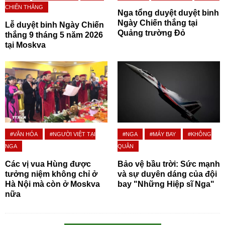
CHIẾN THẮNG
Nga tổng duyệt duyệt binh
Ngày Chiến thắng tại
Lễ duyệt binh Ngày Chiến
Quảng trường Đỏ
thắng 9 tháng 5 năm 2026
tại Moskva
#VĂN HÓA
#NGƯỜI VIỆT TẠI
#NGA
#MÁY BAY
#KHÔNG
NGA
QUÂN
Các vị vua Hùng được
Bảo vệ bầu trời: Sức mạnh
tưởng niệm không chỉ ở
và sự duyên dáng của đội
Hà Nội mà còn ở Moskva
bay "Những Hiệp sĩ Nga"
nữa