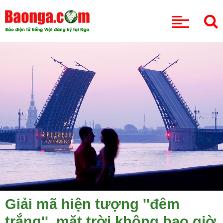
CHUYÊN MỤC
Giải mã hiện tượng ''đêm
trắng'', mặt trời không bao giờ