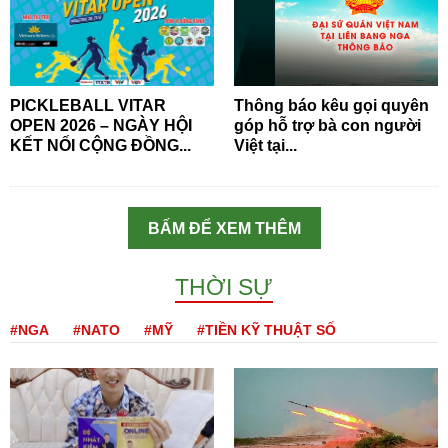
PICKLEBALL VITAR
Thông báo kêu gọi quyên
OPEN 2026 – NGÀY HỘI
góp hỗ trợ bà con người
KẾT NỐI CỘNG ĐỒNG...
Việt tại...
BẤM ĐỂ XEM THÊM
THỜI SỰ
#NGA
#NATO
#MỸ
#TIỀN KỸ THUẬT SỐ