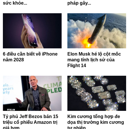
sức khỏe...
pháp gây...
6 điều cần biết về iPhone
Elon Musk hé lộ cột mốc
năm 2028
mang tính lịch sử của
Flight 14
Tỷ phú Jeff Bezos bán 15
Kim cương tổng hợp đe
triệu cổ phiếu Amazon trị
dọa thị trường kim cương
giá hơn...
tự nhiên