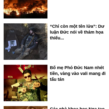
“Chỉ còn một tên lửa”: Dư
luận Đức nói về thảm họa
thiếu...
Bố mẹ Phó Đức Nam nhét
tiền, vàng vào vali mang đi
tẩu tán
Các nhà khoa học Nga tạo