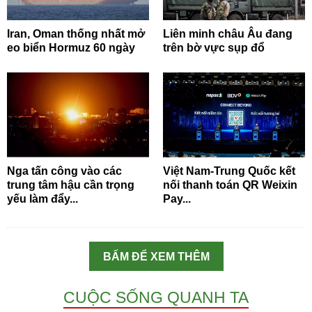
Iran, Oman thống nhất mở
Liên minh châu Âu đang
eo biển Hormuz 60 ngày
trên bờ vực sụp đổ
Nga tấn công vào các
Việt Nam-Trung Quốc kết
trung tâm hậu cần trọng
nối thanh toán QR Weixin
yếu làm đẩy...
Pay...
BẤM ĐỂ XEM THÊM
CUỘC SỐNG QUANH TA