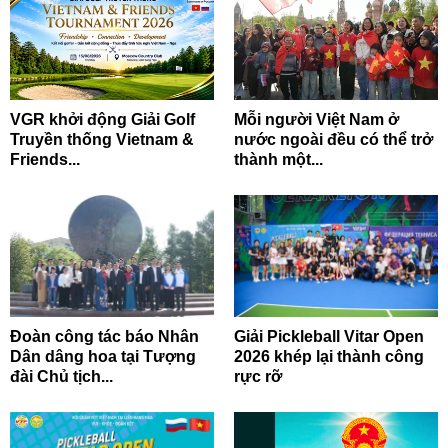
VGR khởi động Giải Golf
Mỗi người Việt Nam ở
Truyền thống Vietnam &
nước ngoài đều có thể trở
Friends...
thành một...
Đoàn công tác báo Nhân
Giải Pickleball Vitar Open
Dân dâng hoa tại Tượng
2026 khép lại thành công
đài Chủ tịch...
rực rỡ