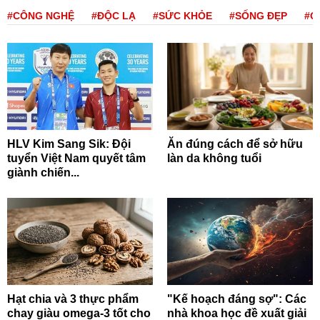
#CÔNG NGHỆ
#ĐỘC LẠ
#SỨC KHỎE
#SỐNG ĐẸP
#Q
HLV Kim Sang Sik: Đội
Ăn đúng cách để sở hữu
tuyển Việt Nam quyết tâm
làn da không tuổi
giành chiến...
Hạt chia và 3 thực phẩm
"Kế hoạch đáng sợ": Các
chay giàu omega-3 tốt cho
nhà khoa học đề xuất giải